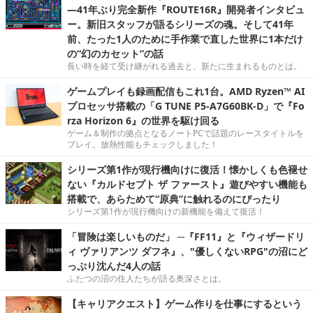
―41年ぶり完全新作『ROUTE16R』開発者インタビュ
ー。新旧スタッフが語るシリーズの魂。そして41年
前、たった1人のために手作業で直した世界に1本だけ
の“幻のカセット”の話
長い時を経て受け継がれる過去と、新たに生まれるものとは。
ゲームプレイも録画配信もこれ1台。AMD Ryzen™ AI
プロセッサ搭載の「G TUNE P5-A7G60BK-D」で『Fo
rza Horizon 6』の世界を駆け回る
ゲーム＆制作の拠点となるノートPCで話題のレースタイトルを
プレイ。放熱性能もチェックしました！
シリーズ第1作が現行機向けに復活！懐かしくも色褪せ
ない『カルドセプト ザ ファースト』遊びやすい機能も
搭載で、あらためて“原典”に触れるのにぴったり
シリーズ第1作が現行機向けの新機能を備えて復活！
「冒険は楽しいものだ」 ─『FF11』と『ウィザードリ
ィ ヴァリアンツ ダフネ』、"優しくないRPG"の沼にど
っぷり沈んだ4人の話
ふたつの沼の住人たちが語る奥深さとは。
【キャリアクエスト】ゲーム作りを仕事にするという