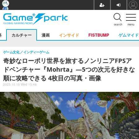
search
menu
料
カルチャー
漫画
インサイド
FISTBUMP
ゲムマイド
ゲーム文化
インディーゲーム
奇妙なローポリ世界を旅するノンリニアFPSア
ドベンチャー『Mohrta』―5つの次元を好きな
順に攻略できる 4枚目の写真・画像
2025.10.15 Wed 15:48