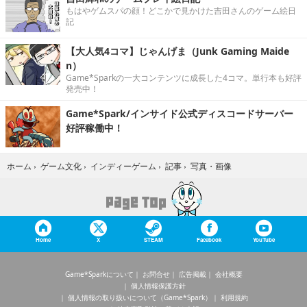
もはやゲムスパの顔！どこかで見かけた吉田さんのゲーム絵日
記
【大人気4コマ】じゃんげま（Junk Gaming Maide
n）
Game*Sparkの一大コンテンツに成長した4コマ。単行本も好評
発売中！
Game*Spark/インサイド公式ディスコードサーバー
好評稼働中！
写真・画像
ホーム
›
ゲーム文化
›
インディーゲーム
›
記事
›
Home
X
STEAM
Facebook
YouTube
Game*Sparkについて
お問合せ
広告掲載
会社概要
個人情報保護方針
個人情報の取り扱いについて（Game*Spark）
利用規約