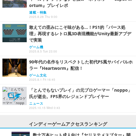
ortum』プレイレポ
連載・特集
2025.8.28 Thu 9:00
敢えての歪みにこそ味がある…！PS1的「パース処
理」再現するレトロ風3D表現機能がUnity最新アプデ
で実装
ゲーム機
2025.8.5 Tue 23:00
90年代の名作をリスペクトした初代PS風サバイバルホ
ラー『Heartworm』配信！
ゲーム文化
2025.8.1 Fri 16:45
「とんでもないプレイ」の元プロゲーマー「noppo」
氏が逝去。FPS界のレジェンドプレイヤー
ニュース
2025.10.15 Wed 0:43
インディーゲームアクセスランキング
数十万本ヒット成人向け『ヤリステメスブター』開