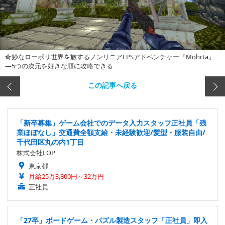
奇妙なローポリ世界を旅するノンリニアFPSアドベンチャー『Mohrta』
―5つの次元を好きな順に攻略できる
この記事へ戻る
「新卒募集」ゲーム会社でのデータ入力スタッフ正社員「残
業ほぼなし」交通費全額支給・未経験歓迎/髪型・服装自由/
千代田区丸の内1丁目
株式会社LOP
東京都
月給25万3,800円～32万円
正社員
「27卒」ボードゲーム・パズル製造スタッフ「正社員」即入