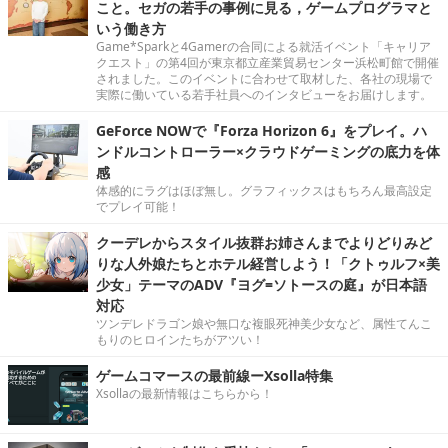
こと。セガの若手の事例に見る，ゲームプログラマと
いう働き方
Game*Sparkと4Gamerの合同による就活イベント「キャリア
クエスト」の第4回が東京都立産業貿易センター浜松町館で開催
されました。このイベントに合わせて取材した、各社の現場で
実際に働いている若手社員へのインタビューをお届けします。
GeForce NOWで『Forza Horizon 6』をプレイ。ハ
ンドルコントローラー×クラウドゲーミングの底力を体
感
体感的にラグはほぼ無し。グラフィックスはもちろん最高設定
でプレイ可能！
クーデレからスタイル抜群お姉さんまでよりどりみど
りな人外娘たちとホテル経営しよう！「クトゥルフ×美
少女」テーマのADV『ヨグ=ソトースの庭』が日本語
対応
ツンデレドラゴン娘や無口な複眼死神美少女など、属性てんこ
もりのヒロインたちがアツい！
ゲームコマースの最前線ーXsolla特集
Xsollaの最新情報はこちらから！