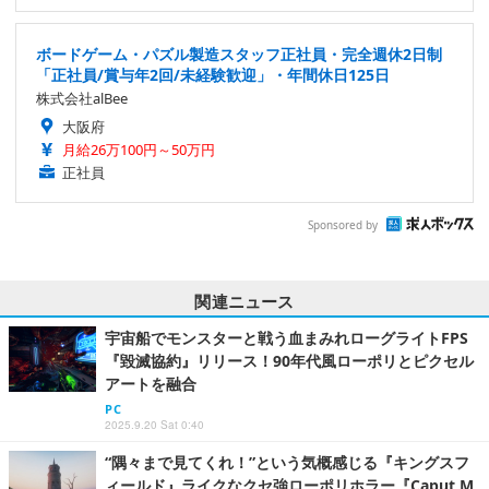
ボードゲーム・パズル製造スタッフ正社員・完全週休2日制
「正社員/賞与年2回/未経験歓迎」・年間休日125日
株式会社alBee
大阪府
月給26万100円～50万円
正社員
Sponsored by
関連ニュース
宇宙船でモンスターと戦う血まみれローグライトFPS
『毀滅協約』リリース！90年代風ローポリとピクセル
アートを融合
PC
2025.9.20 Sat 0:40
“隅々まで見てくれ！”という気概感じる『キングスフ
ィールド』ライクなクセ強ローポリホラー『Caput M