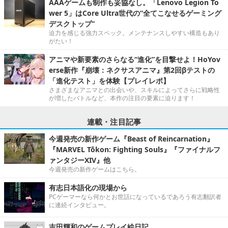
AAAゲームも制作も妥協なし。「Lenovo Legion To
wer 5」はCore Ultra世代の“全てこなせるゲーミング
デスクトップ”
迫力を感じる強力スペック。メンテナンスしやすい構造もあり
がたい！
アニマや新要素のさらなる“進化”を目撃せよ！HoYov
erse新作『崩壊：ネクサスアニマ』第2回βテストの
「進化テスト」を体験【プレイレポ】
さまざまなアニマとの出会いや、スキルによってさらに戦略性
が増したバトルなど、本作の注目の要素に迫ります！
連載・注目記事
今週発売の新作ゲーム『Beast of Reincarnation』
『MARVEL Tōkon: Fighting Souls』『ファイナルフ
ァンタジーXIV』他
今週発売の新作ゲームはこちら。
有志日本語化の現場から
PCゲーマーなら何かとお世話になっているであろう有志翻訳者
に連続インタビュー。
吉田輝和のゲームプレイ絵日記