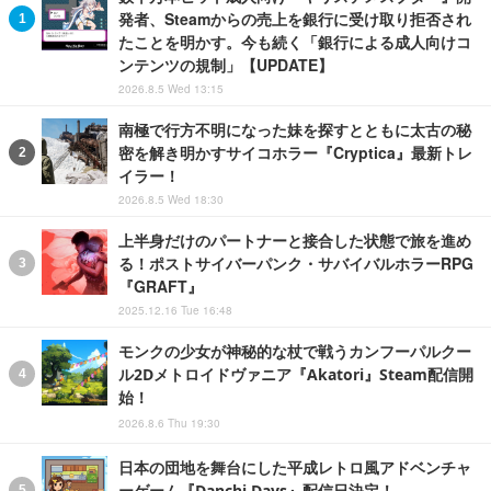
発者、Steamからの売上を銀行に受け取り拒否され
たことを明かす。今も続く「銀行による成人向けコ
ンテンツの規制」【UPDATE】
2026.8.5 Wed 13:15
南極で行方不明になった妹を探すとともに太古の秘
密を解き明かすサイコホラー『Cryptica』最新トレ
イラー！
2026.8.5 Wed 18:30
上半身だけのパートナーと接合した状態で旅を進め
る！ポストサイバーパンク・サバイバルホラーRPG
『GRAFT』
2025.12.16 Tue 16:48
モンクの少女が神秘的な杖で戦うカンフーパルクー
ル2Dメトロイドヴァニア『Akatori』Steam配信開
始！
2026.8.6 Thu 19:30
日本の団地を舞台にした平成レトロ風アドベンチャ
ーゲーム『Danchi Days』配信日決定！