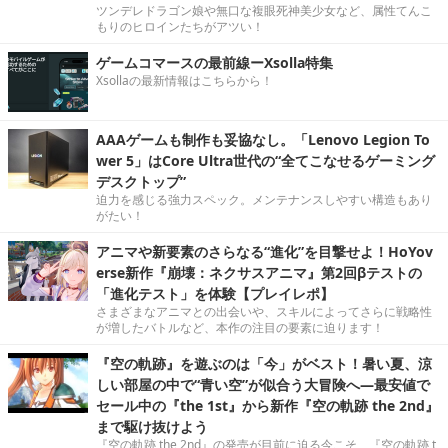
ツンデレドラゴン娘や無口な複眼死神美少女など、属性てんこ
もりのヒロインたちがアツい！
ゲームコマースの最前線ーXsolla特集
Xsollaの最新情報はこちらから！
AAAゲームも制作も妥協なし。「Lenovo Legion To
wer 5」はCore Ultra世代の“全てこなせるゲーミング
デスクトップ”
迫力を感じる強力スペック。メンテナンスしやすい構造もあり
がたい！
アニマや新要素のさらなる“進化”を目撃せよ！HoYov
erse新作『崩壊：ネクサスアニマ』第2回βテストの
「進化テスト」を体験【プレイレポ】
さまざまなアニマとの出会いや、スキルによってさらに戦略性
が増したバトルなど、本作の注目の要素に迫ります！
『空の軌跡』を遊ぶのは「今」がベスト！暑い夏、涼
しい部屋の中で“青い空”が似合う大冒険へ―最安値で
セール中の『the 1st』から新作『空の軌跡 the 2nd』
まで駆け抜けよう
『空の軌跡 the 2nd』の発売が目前に迫る今こそ、『空の軌跡 t