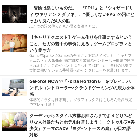
「冒険は楽しいものだ」 ─『FF11』と『ウィザードリ
ィ ヴァリアンツ ダフネ』、"優しくないRPG"の沼にど
っぷり沈んだ4人の話
ふたつの沼の住人たちが語る奥深さとは。
【キャリアクエスト】ゲーム作りを仕事にするという
こと。セガの若手の事例に見る，ゲームプログラマと
いう働き方
Game*Sparkと4Gamerの合同による就活イベント「キャリア
クエスト」の第4回が東京都立産業貿易センター浜松町館で開催
されました。このイベントに合わせて取材した、各社の現場で
実際に働いている若手社員へのインタビューをお届けします。
GeForce NOWで『Forza Horizon 6』をプレイ。ハ
ンドルコントローラー×クラウドゲーミングの底力を体
感
体感的にラグはほぼ無し。グラフィックスはもちろん最高設定
でプレイ可能！
クーデレからスタイル抜群お姉さんまでよりどりみど
りな人外娘たちとホテル経営しよう！「クトゥルフ×美
少女」テーマのADV『ヨグ=ソトースの庭』が日本語
対応