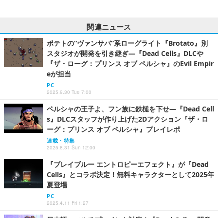
関連ニュース
ポテトの“ヴァンサバ”系ローグライト『Brotato』別
スタジオが開発を引き継ぎ―『Dead Cells』DLCや
『ザ・ローグ：プリンス オブ ペルシャ』のEvil Empir
eが担当
PC
2025.9.30 Tue 7:00
ペルシャの王子よ、フン族に鉄槌を下せ―『Dead Cell
s』DLCスタッフが作り上げた2Dアクション『ザ・ロ
ーグ：プリンス オブ ペルシャ』プレイレポ
連載・特集
2025.8.31 Sun 12:00
『ブレイブルー エントロピーエフェクト』が『Dead
Cells』とコラボ決定！無料キャラクターとして2025年
夏登場
PC
2025.4.11 Fri 1:27