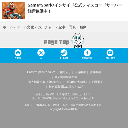
Game*Spark/インサイド公式ディスコードサーバー
好評稼働中！
写真・画像
ホーム
›
ゲーム文化
›
カルチャー
›
記事
›
Home
X
STEAM
Facebook
YouTube
Game*Sparkについて
お問合せ
広告掲載
会社概要
個人情報保護方針
個人情報の取り扱いについて（Game*Spark）
利用規約
特定商取引法に基づく表記
紹介した商品/サービスを購入、契約した場合に、
売上の一部が弊社サイトに還元されることがあります。
当サイトに掲載の記事・見出し・写真・画像の無断転載を禁じます。
Copyright © 2026 IID, Inc.