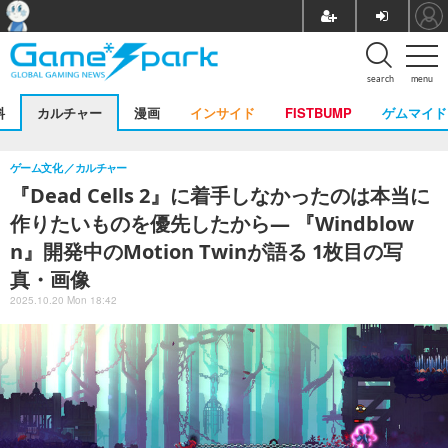
search
menu
料
カルチャー
漫画
インサイド
FISTBUMP
ゲムマイド
ゲーム文化
カルチャー
『Dead Cells 2』に着手しなかったのは本当に
作りたいものを優先したから― 『Windblow
n』開発中のMotion Twinが語る 1枚目の写
真・画像
2025.10.20 Mon 18:42