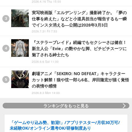
2026.4.16 Thu 15:00
実写映画版「エルデンリング」撮影終了か。「夢の
仕事を終えた」などと小道具担当が報告するも一瞬
でインスタ消える―公開は2028年3月3日
2026.7.31 Fri 7:53
『ステラーブレイド』続編でもセクシーさは健在！
新主人公「Evie」の艶やかな脚、ピチピチスーツに
魅了される紳士たち
2026.6.6 Sat 11:00
劇場アニメ「SEKIRO: NO DEFEAT」キャラクター
カット解禁！狼や弦一郎ら6名、岸田隆宏が描く覚悟
の表情や感情
2026.8.3 Mon 14:00
ランキングをもっと見る
「ゲームやり込み勢、歓迎!」/アプリテスター/月収30万可/
未経験OK/オンライン選考OK/研修制度あり