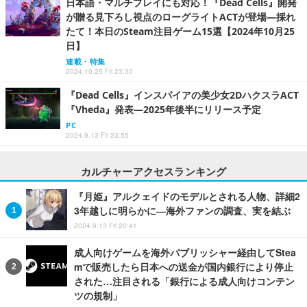
日本語・マルチプレイにも対応！『Dead Cells』開発
が贈る見下ろし視点のローグライトACTが登場―採れ
たて！本日のSteam注目ゲーム15選【2024年10月25
日】
連載・特集
2024.10.25 Fri 23:30
『Dead Cells』インスパイアの美少女2DハクスラACT
『Vheda』発表―2025年後半にリリース予定
PC
2024.9.13 Fri 23:55
カルチャーアクセスランキング
『月姫』アルクェイドのモデルとされる人物、詳細2
3年越しに明らかに―海外ファンの調査、実を結ぶ
2024.9.13 Fri 20:41
成人向けゲームを海外パブリッシャー経由してStea
mで販売したら日本への送金が国内銀行により停止
された…注目される「銀行による成人向けコンテン
ツの規制」