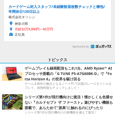
カードゲーム封入スタッフ/未経験歓迎枚数チェックと梱包/
年間休日120日以上
株式会社キソシン
神奈川県
月給32万9,900円～60万円
正社員
Sponsored by
トピックス
ゲームプレイも録画配信もこれ1台。AMD Ryzen™ AI
プロセッサ搭載の「G TUNE P5-A7G60BK-D」で『Fo
rza Horizon 6』の世界を駆け回る
ゲーム＆制作の拠点となるノートPCで話題のレースタイトルを
プレイ。放熱性能もチェックしました！
シリーズ第1作が現行機向けに復活！懐かしくも色褪せ
ない『カルドセプト ザ ファースト』遊びやすい機能も
搭載で、あらためて“原典”に触れるのにぴったり
シリーズ第1作が現行機向けの新機能を備えて復活！