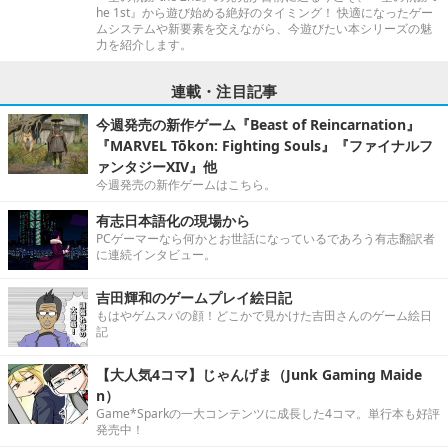
he 1st』から遊び始める絶好のタイミング！ 快適になったゲー
ムシステムや新要素を交えながら、今遊びたい本シリーズの魅
力を紹介します。
連載・注目記事
今週発売の新作ゲーム『Beast of Reincarnation』
『MARVEL Tōkon: Fighting Souls』『ファイナルフ
ァンタジーXIV』他
今週発売の新作ゲームはこちら。
有志日本語化の現場から
PCゲーマーなら何かとお世話になっているであろう有志翻訳者
に連続インタビュー。
吉田輝和のゲームプレイ絵日記
もはやゲムスパの顔！どこかで見かけた吉田さんのゲーム絵日
記
【大人気4コマ】じゃんげま（Junk Gaming Maide
n）
Game*Sparkの一大コンテンツに成長した4コマ。単行本も好評
発売中！