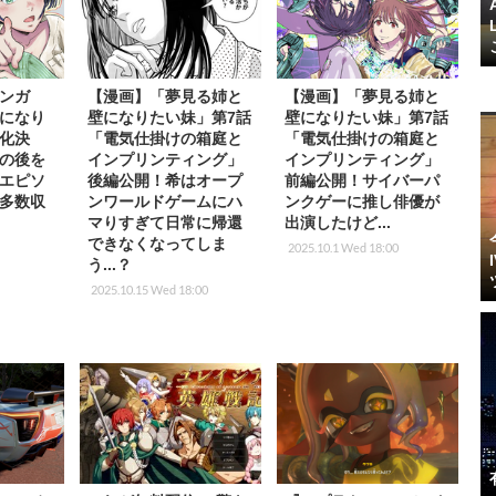
ンガ
【漫画】「夢見る姉と
【漫画】「夢見る姉と
になり
壁になりたい妹」第7話
壁になりたい妹」第7話
化決
「電気仕掛けの箱庭と
「電気仕掛けの箱庭と
の後を
インプリンティング」
インプリンティング」
エピソ
後編公開！希はオープ
前編公開！サイバーパ
多数収
ンワールドゲームにハ
ンクゲーに推し俳優が
マりすぎて日常に帰還
出演したけど...
できなくなってしま
2025.10.1 Wed 18:00
う...？
2025.10.15 Wed 18:00