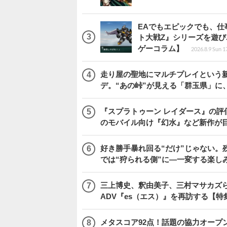
EAでもエピックでも、
ト大戦Z』シリーズを遊
ゲーコラム】
2026.8.9 Sun 1
走り屋の聖地にマルチプレイという新風が舞い
デ。“あの峠”が見える「群玉県」に
『スプラトゥーン レイダース』の評価はい
のモバイル向け『幻水』など新作が目
好き勝手暴れ回る“だけ”じゃない。残
では“狩られる側”に―一変する楽し
三上博史、釈由美子、三村マサカズら
ADV『es（エス）』を再訪する【特
メタスコア92点！話題の協力オープン