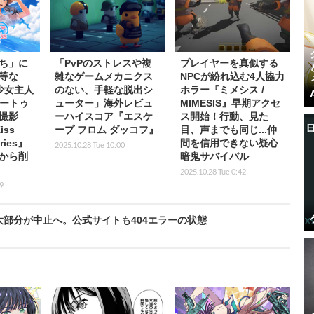
ち」に
「PvPのストレスや複
プレイヤーを真似する
等な
雑なゲームメカニクス
NPCが紛れ込む4人協力
…少女主人
のない、手軽な脱出シ
ホラー『ミメシス /
ナートゥ
ューター」海外レビュ
MIMESIS』早期アクセ
撮影
ーハイスコア『エスケ
ス開始！行動、見た
iss
ープ フロム ダッコフ』
目、声までも同じ...仲
ries』
間を信用できない疑心
2025.10.28 Tue 10:00
mから削
暗鬼サバイバル
2025.10.28 Tue 0:42
9
大部分が中止へ。公式サイトも404エラーの状態