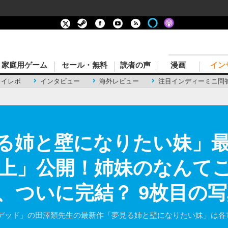
家庭用ゲーム
セール・無料
読者の声
漫画
イン
レイレポ
インタビュー
海外レビュー
注目インディーミニ問
る姉と壁になりたい妹」
上」公開！姉妹のなんて
、ついに完結？ 9枚目の
デッド」の田澤類先生の最新作「夢見る姉と壁になりたい妹」は各