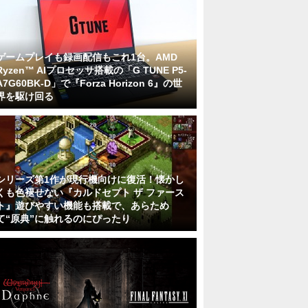
ゲームプレイも録画配信もこれ1台。AMD
Ryzen™ AIプロセッサ搭載の「G TUNE P5-
A7G60BK-D」で『Forza Horizon 6』の世
界を駆け回る
シリーズ第1作が現行機向けに復活！懐かし
くも色褪せない『カルドセプト ザ ファース
ト』遊びやすい機能も搭載で、あらため
て“原典”に触れるのにぴったり