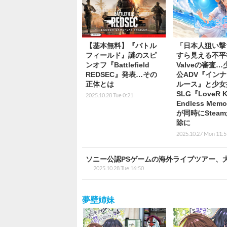
【基本無料】『バトル
「日本人狙い撃
フィールド』謎のスピ
すら見える不平
ンオフ『Battlefield
Valveの審査
REDSEC』発表…その
公ADV『イン
正体とは
ルース』と少女
SLG『LoveR K
2025.10.28 Tue 0:21
Endless Memo
が同時にStea
除に
2025.10.27 Mon 11:5
ソニー公認PSゲームの海外ライブツアー、
2025.10.28 Tue 16:50
夢壁姉妹