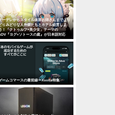
クーデレからスタイル抜群お姉さんまでより
どりみどりな人外娘たちとホテル経営しよ
う！「クトゥルフ×美少女」テーマの
ADV『ヨグ=ソトースの庭』が日本語対応
ゲームコマースの最前線ーXsolla特集