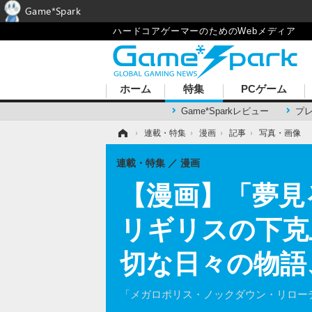
Game*Spark
ハードコアゲーマーのためのWebメディア
ホーム
特集
PCゲーム
Game*Sparkレビュー
プ
ホーム
›
連載・特集
›
漫画
›
記事
›
写真・画像
連載・特集
漫画
【漫画】「夢見
リギリスの下克
切な日々の物語
「メガロポリス・ノックダウン・リロー