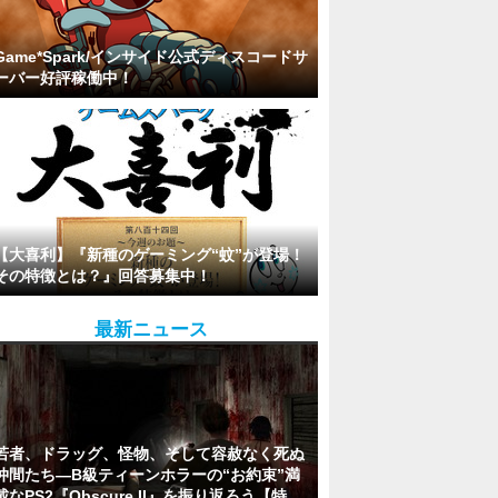
Game*Spark/インサイド公式ディスコードサ
ーバー好評稼働中！
【大喜利】『新種のゲーミング“蚊”が登場！
その特徴とは？』回答募集中！
最新ニュース
若者、ドラッグ、怪物、そして容赦なく死ぬ
仲間たち―B級ティーンホラーの“お約束”満
載なPS2『Obscure II』を振り返ろう【特