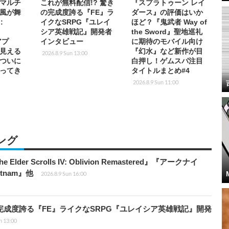
マルチ
これが無料配信!? 驚き
『スプラトゥーン レイ
風が舞
の完成度誇る『FE』ラ
ダース』の評価はいか
:
イクなSRPG『ユレイ
ほど？『鬼武者 Way of
t
シア英雄戦記』開発者
the Sword』聖地巡礼
アプ
インタビュー
に期待のモバイル向け
が見える
『幻水』など新作が目
2026.8.9 Sun 13:00
ついに
白押し！ゲムスパ注目
ってき
タイトルまとめ#4
2026.8.9 Sun 11:00
ング
er Scrolls IV: Oblivion Remastered』『アークナイ
ietnam』他
2026.8.9 Sun 16:00
の完成度誇る『FE』ライクなSRPG『ユレイシア英雄戦記』開発
n 13:00