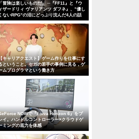
「冒険は楽しいものだ」 ─『FF11』と『ウ
ィザードリィ ヴァリアンツ ダフネ』、"優し
くないRPG"の沼にどっぷり沈んだ4人の話
【キャリアクエスト】ゲーム作りを仕事にす
るということ。セガの若手の事例に見る，ゲ
ームプログラマという働き方
GeForce NOWで『Forza Horizon 6』をプ
レイ。ハンドルコントローラー×クラウドゲ
ーミングの底力を体感