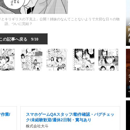
リとキリギリスの下克上」公開！姉妹のなんてことないようで大切な日々の物
語、ついに完結？
この記事へ戻る
9/10
作業/
スマホゲームQAスタッフ/動作確認・バグチェッ
ク/未経験歓迎/週休2日制・賞与あり
株式会社大斗