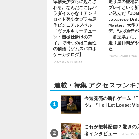
毎朝美少女らに起こさ
走り屋の聖地に
れる。なんだここはパ
プレイという新
ラダイスかな！アンド
い込んだ『JDM
ロイド美少女プラモ原
Japanese Drif
作ビジュアルノベル
Master』大型
『ヴァルキリーチュー
デ。“あの峠”
ン：機械仕掛けのア
「群玉県」に、
イ』で待つのは二面性
走り屋仲間がや
の物語【ゲムスパロボ
た
ゲーカタログ】
2026.8.9 Sun 14:00
2026.8.9 Sun 18:00
連載・特集 アクセスランキ
今週発売の新作ゲーム『The Eld
ツ』『Hell Let Loose: V
これが無料配信!? 驚き
者インタビュー
2026.8.9 Su