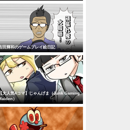
吉田輝和のゲームプレイ絵日記
【大人気4コマ】じゃんげま（Junk Gaming
Maiden）