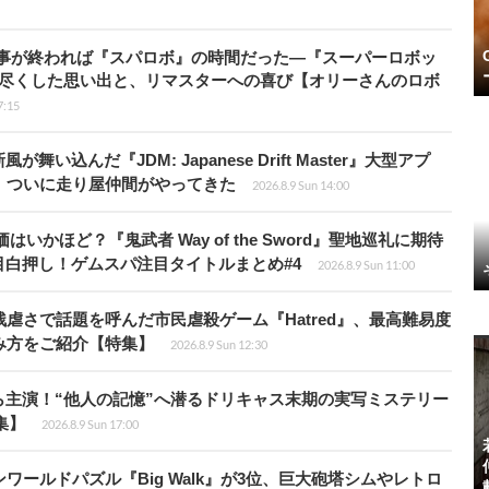
仕事が終われば『スパロボ』の時間だった―『スーパーロボッ
び尽くした思い出と、リマスターへの喜び【オリーさんのロボ
7:15
込んだ『JDM: Japanese Drift Master』大型アプ
、ついに走り屋仲間がやってきた
2026.8.9 Sun 14:00
かほど？『鬼武者 Way of the Sword』聖地巡礼に期待
白押し！ゲムスパ注目タイトルまとめ#4
2026.8.9 Sun 11:00
虐さで話題を呼んだ市民虐殺ゲーム『Hatred』、最高難易度
み方をご紹介【特集】
2026.8.9 Sun 12:30
主演！“他人の記憶”へ潜るドリキャス末期の実写ミステリー
集】
2026.8.9 Sun 17:00
ワールドパズル『Big Walk』が3位、巨大砲塔シムやレトロ