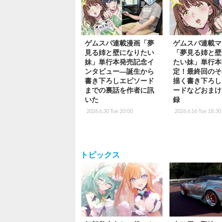
ゲムスパ連載漫画「夢
ゲムスパ連載マ
見る姉と壁になりたい
「夢見る姉と壁
妹」単行本発売記念イ
たい妹」単行本
ンタビュー―誕生から
定！最終回のそ
書き下ろしエピソード
描く書き下ろし
までの裏話を作者に訊
ードなどおまけ
いた
録
2026.6.30 Tue 20:00
2026.6.16 Tue 18:30
トピックス