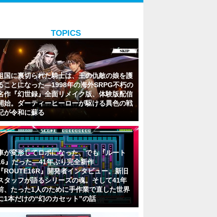
TOPICS
祖国に裏切られた騎士は、王の仇敵の娘を護
ることになった―1998年の海外SRPG不朽の
名作『幻世録』全面リメイク版、体験版配信
開始。ダーティーヒーローが駆ける異色の戦
記が令和に蘇る
車が変形してロボになった、でも『ルート
16』だった―41年ぶり完全新作
『ROUTE16R』開発者インタビュー。新旧
スタッフが語るシリーズの魂。そして41年
前、たった1人のために手作業で直した世界
に1本だけの“幻のカセット”の話