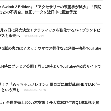
do Switch 2 Edition』「アクセサリーの装備枠が減少」「戦闘
」などの不具合。修正データを近日中に配信予定
0月27日に発売決定！グラフィックを強化するバイブラントビ
パスも販売へ
2026.8.6 Thu 7:24
チ2版の実力は？タッチやマウス操作など評価―海外YouTube
月28日4時にプレミア公開！同日10時よりYouTubeや公式サイトで
！？『めっちゃカメレオン』風ロゴに粗製乱造HENTAIゲー
」という声も
2026.8.6 Thu 16:30
』全世界売上800万本突破！任天堂2027年度Q1決算説明資