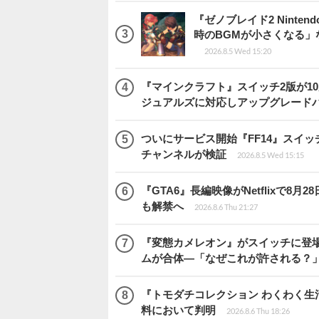
『ゼノブレイド2 Ninten
時のBGMが小さくなる
2026.8.5 Wed 15:20
『マインクラフト』スイッチ2版が1
ジュアルズに対応しアップグレード
ついにサービス開始『FF14』スイッ
チャンネルが検証
2026.8.5 Wed 15:15
『GTA6』長編映像がNetflixで8
も解禁へ
2026.8.6 Thu 21:27
『変態カメレオン』がスイッチに登場
ムが合体―「なぜこれが許される？
『トモダチコレクション わくわく生活
料において判明
2026.8.6 Thu 18:26