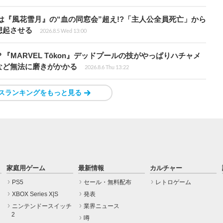
は『風花雪月』の“血の同窓会”超え!?「主人公全員死亡」から
想起させる
2026.8.5 Wed 13:00
『MARVEL Tōkon』デッドプールの技がやっぱりハチャメ
など無法に磨きがかかる
2026.8.6 Thu 13:22
スランキングをもっと見る
家庭用ゲーム
最新情報
カルチャー
PS5
セール・無料配布
レトロゲーム
XBOX Series X|S
発表
ニンテンドースイッチ
業界ニュース
2
噂