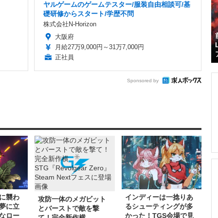
ヤルゲームのゲームテスター/服装自由相談可/基
礎研修からスタート/学歴不問
株式会社N-Horizon
大阪府
月給27万9,000円～31万7,000円
正社員
Sponsored by
に襲わ
インディーは一捻りあ
攻防一体のメガビット
夢に立
るシューティングが多
とバーストで敵を撃
なロー
かった！TGS会場で見
て！完全新作横