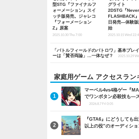
型STG『ファイナルフ
グライト
ォーメーション』スイ
2DSTG『Never
ッチ版発売。ジャレコ
FLASHBACK』
『フォーメーション
日発売―体験版
Z』原案
始
2025.10.30 Thu 7:00
2025.10.15 Wed 22:
「バトルフィールドのバトロワ」基本プレイ無料『B
ーは「賛否両論」…一体なぜ？
2025.10.29 W
家庭用ゲーム アクセスラン
マーベル4vs4格ゲー『MA
でワンボタン必殺技も―
2026.8.7 Fri 0:05
『GTA6』にどうしても出
以上の役”のオーディシ