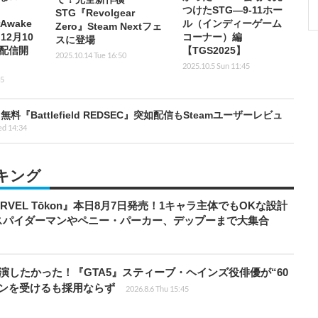
つけたSTG―9-11ホー
STG『Revolgear
Awake
ル（インディーゲーム
Zero』Steam Nextフェ
12月10
コーナー）編
スに登場
配信開
【TGS2025】
2025.10.14 Tue 16:50
2025.10.5 Sun 11:45
45
attlefield REDSEC』突如配信もSteamユーザーレビュ
ed 14:34
キング
RVEL Tōkon』本日8月7日発売！1キャラ主体でもOKな設計
スパイダーマンやペニー・パーカー、デップーまで大集合
演したかった！『GTA5』スティーブ・ヘインズ役俳優が“60
ョンを受けるも採用ならず
2026.8.6 Thu 15:45