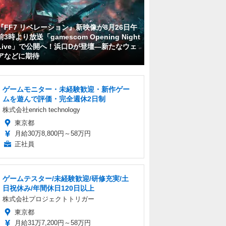
『FF7 リベレーション』新映像が8月26日午
前3時より放送「gamescom Opening Night
Live」で公開へ！浜口Dが登壇―新たなウェ
アなどに期待
ゲームモニター・未経験歓迎・新作ゲー
ムを遊んで評価・完全週休2日制
株式会社enrich technology
東京都
月給30万8,800円～58万円
正社員
ゲームテスター/未経験歓迎/研修充実/土
日祝休み/年間休日120日以上
株式会社プロジェクトトリガー
東京都
月給31万7,200円～58万円