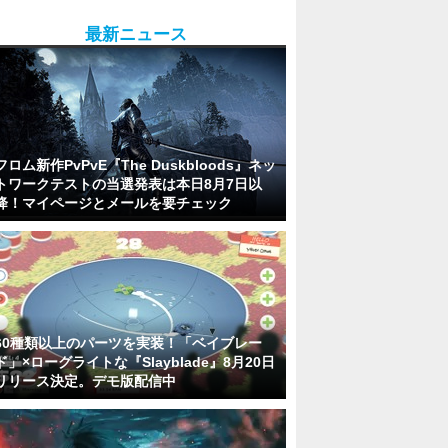
最新ニュース
フロム新作PvPvE『The Duskbloods』ネッ
トワークテストの当選発表は本日8月7日以
降！マイページとメールを要チェック
60種類以上のパーツを実装！「ベイブレー
ド」×ローグライトな『Slayblade』8月20日
リリース決定。デモ版配信中