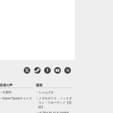
読者の声
漫画
大喜利
じゃんげま
Game*Sparkチョイス
メガロポリス・ノックダ
ウン・リローデッド【完
結】
ULTRA BLACK SHINE