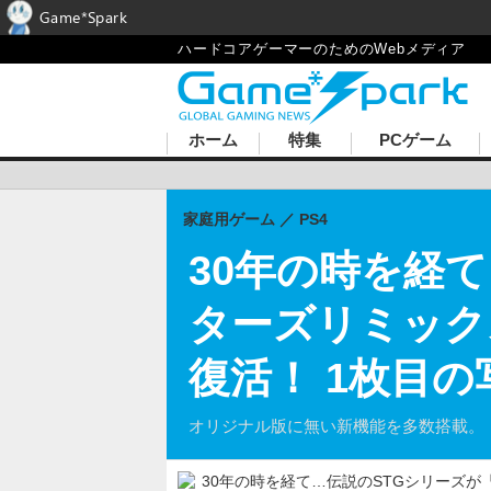
Game*Spark
ハードコアゲーマーのためのWebメディア
ホーム
特集
PCゲーム
家庭用ゲーム
PS4
30年の時を経
ターズリミックス
復活！ 1枚目
オリジナル版に無い新機能を多数搭載。