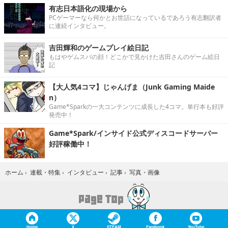
有志日本語化の現場から
PCゲーマーなら何かとお世話になっているであろう有志翻訳者
に連続インタビュー。
吉田輝和のゲームプレイ絵日記
もはやゲムスパの顔！どこかで見かけた吉田さんのゲーム絵日
記
【大人気4コマ】じゃんげま（Junk Gaming Maide
n）
Game*Sparkの一大コンテンツに成長した4コマ。単行本も好評
発売中！
Game*Spark/インサイド公式ディスコードサーバー
好評稼働中！
写真・画像
ホーム
›
連載・特集
›
インタビュー
›
記事
›
Home
X
STEAM
Facebook
YouTube