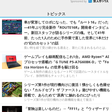
Sponsored by
トピックス
車が変形してロボになった、でも『ルート16』だった
―41年ぶり完全新作『ROUTE16R』開発者インタビュ
ー。新旧スタッフが語るシリーズの魂。そして41年
前、たった1人のために手作業で直した世界に1本だけ
の“幻のカセット”の話
長い時を経て受け継がれる過去と、新たに生まれるものとは。
ゲームプレイも録画配信もこれ1台。AMD Ryzen™ AI
プロセッサ搭載の「G TUNE P5-A7G60BK-D」で『Fo
rza Horizon 6』の世界を駆け回る
ゲーム＆制作の拠点となるノートPCで話題のレースタイトルを
プレイ。放熱性能もチェックしました！
シリーズ第1作が現行機向けに復活！懐かしくも色褪せ
ない『カルドセプト ザ ファースト』遊びやすい機能も
搭載で、あらためて“原典”に触れるのにぴったり
シリーズ第1作が現行機向けの新機能を備えて復活！
「冒険は楽しいものだ」 ─『FF11』と『ウィザードリ