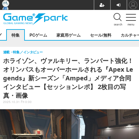
search
menu
グ
特集
PCゲーム
家庭用ゲーム
セール/無料
カルチャ
連載・特集
インタビュー
ホライゾン、ヴァルキリー、ランパート強化！
オリンパスもオーバーホールされる『Apex Le
gends』新シーズン「Amped」メディア合同
インタビュー【セッションレポ】 2枚目の写
真・画像
2025.10.31 Fri 0:00