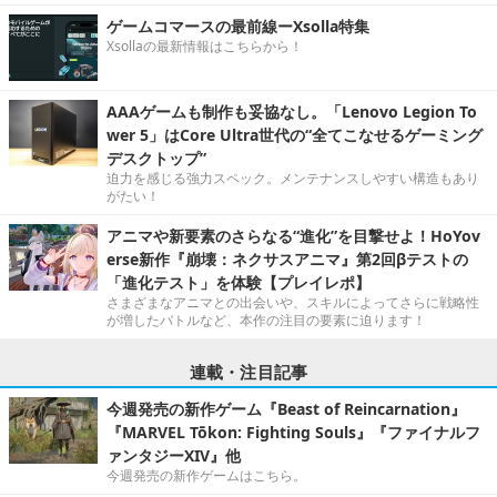
ゲームコマースの最前線ーXsolla特集
Xsollaの最新情報はこちらから！
AAAゲームも制作も妥協なし。「Lenovo Legion To
wer 5」はCore Ultra世代の“全てこなせるゲーミング
デスクトップ”
迫力を感じる強力スペック。メンテナンスしやすい構造もあり
がたい！
アニマや新要素のさらなる“進化”を目撃せよ！HoYov
erse新作『崩壊：ネクサスアニマ』第2回βテストの
「進化テスト」を体験【プレイレポ】
さまざまなアニマとの出会いや、スキルによってさらに戦略性
が増したバトルなど、本作の注目の要素に迫ります！
連載・注目記事
今週発売の新作ゲーム『Beast of Reincarnation』
『MARVEL Tōkon: Fighting Souls』『ファイナルフ
ァンタジーXIV』他
今週発売の新作ゲームはこちら。