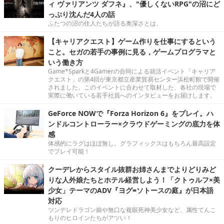
ィ ヴァリアンツ ダフネ』、"優しくないRPG"の沼にど
っぷり沈んだ4人の話
ふたつの沼の住人たちが語る奥深さとは。
【キャリアクエスト】ゲーム作りを仕事にするという
こと。セガの若手の事例に見る，ゲームプログラマと
いう働き方
Game*Sparkと4Gamerの合同による就活イベント「キャリア
クエスト」の第4回が東京都立産業貿易センター浜松町館で開催
されました。このイベントに合わせて取材した、各社の現場で
実際に働いている若手社員へのインタビューをお届けします。
GeForce NOWで『Forza Horizon 6』をプレイ。ハ
ンドルコントローラー×クラウドゲーミングの底力を体
感
体感的にラグはほぼ無し。グラフィックスはもちろん最高設定
でプレイ可能！
クーデレからスタイル抜群お姉さんまでよりどりみど
りな人外娘たちとホテル経営しよう！「クトゥルフ×美
少女」テーマのADV『ヨグ=ソトースの庭』が日本語
対応
ツンデレドラゴン娘や無口な複眼死神美少女など、属性てんこ
もりのヒロインたちがアツい！