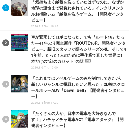
「気持ちよく絨毯を洗っていたはずなのに、なぜか
地球の運命まで背負わされている」インクリメンタ
ルお掃除シム『絨毯を洗うゲーム』【開発者インタ
ビュー】
2026.8.2 Sun 18:15
車が変形してロボになった、でも『ルート16』だっ
た―41年ぶり完全新作『ROUTE16R』開発者インタ
ビュー。新旧スタッフが語るシリーズの魂。そして4
1年前、たった1人のために手作業で直した世界に1
本だけの“幻のカセット”の話
PR
2026.8.6 Thu 12:00
「これまではノベルゲームのみを制作してきたが、
新しいジャンルに挑戦したいと思った」2D横スクロ
ールホラーADV『Dawn Bell』【開発者インタビュ
ー】
2026.8.3 Mon 17:30
「たくさんの人が、日本の電車を大好きなんで
す！」ハチャメチャ電車ACT『電車アタック』【開
発者インタビュー】