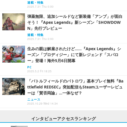
連載・特集
2025.7.31 Thu 0:00
弾薬無限、追加シールドなど新装備「アンプ」が面白
そう！『Apex Legends』新シーズン「SHOWDOW
N」先行プレビュー
連載・特集
2025.7.31 Thu 0:00
生みの親は解雇されたけど……『Apex Legends』シ
ーズン「プロディジー」にて新レジェンド「スパロ
ー」登場！海外5月6日開幕
PC
2025.5.2 Fri 18:25
「バトルフィールドのバトロワ」基本プレイ無料『Ba
ttlefield REDSEC』突如配信もSteamユーザーレビュ
ーは「賛否両論」…一体なぜ？
ニュース
2025.10.29 Wed 14:34
インタビューアクセスランキング