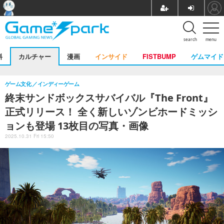
search
menu
料
カルチャー
漫画
インサイド
FISTBUMP
ゲムマイド
ゲーム文化
インディーゲーム
終末サンドボックスサバイバル『The Front』
正式リリース！ 全く新しいゾンビホードミッシ
ョンも登場 13枚目の写真・画像
2025.10.31 Fri 15:50