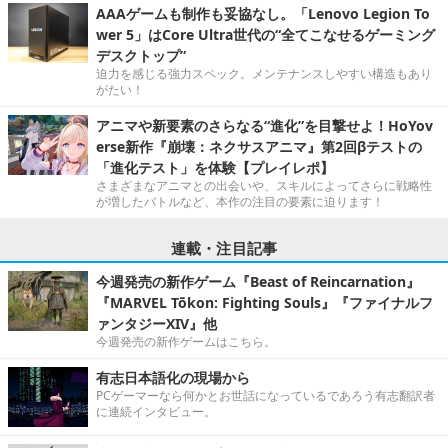
AAAゲームも制作も妥協なし。「Lenovo Legion To
wer 5」はCore Ultra世代の“全てこなせるゲーミング
デスクトップ”
迫力を感じる強力スペック。メンテナンスしやすい構造もあり
がたい！
アニマや新要素のさらなる“進化”を目撃せよ！HoYov
erse新作『崩壊：ネクサスアニマ』第2回βテストの
「進化テスト」を体験【プレイレポ】
さまざまなアニマとの出会いや、スキルによってさらに戦略性
が増したバトルなど、本作の注目の要素に迫ります！
連載・注目記事
今週発売の新作ゲーム『Beast of Reincarnation』
『MARVEL Tōkon: Fighting Souls』『ファイナルフ
ァンタジーXIV』他
今週発売の新作ゲームはこちら。
有志日本語化の現場から
PCゲーマーなら何かとお世話になっているであろう有志翻訳者
に連続インタビュー。