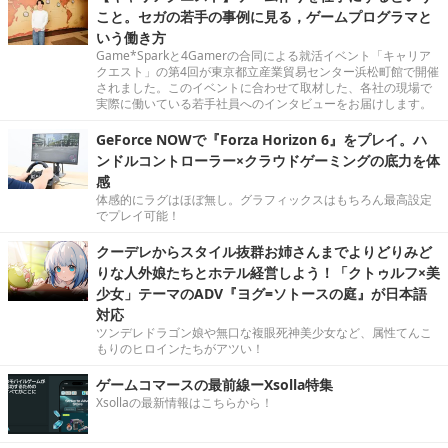
こと。セガの若手の事例に見る，ゲームプログラマと
いう働き方
Game*Sparkと4Gamerの合同による就活イベント「キャリア
クエスト」の第4回が東京都立産業貿易センター浜松町館で開催
されました。このイベントに合わせて取材した、各社の現場で
実際に働いている若手社員へのインタビューをお届けします。
GeForce NOWで『Forza Horizon 6』をプレイ。ハ
ンドルコントローラー×クラウドゲーミングの底力を体
感
体感的にラグはほぼ無し。グラフィックスはもちろん最高設定
でプレイ可能！
クーデレからスタイル抜群お姉さんまでよりどりみど
りな人外娘たちとホテル経営しよう！「クトゥルフ×美
少女」テーマのADV『ヨグ=ソトースの庭』が日本語
対応
ツンデレドラゴン娘や無口な複眼死神美少女など、属性てんこ
もりのヒロインたちがアツい！
ゲームコマースの最前線ーXsolla特集
Xsollaの最新情報はこちらから！