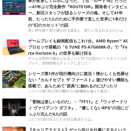
車が変形してロボになった、でも『ルート16』だった
―41年ぶり完全新作『ROUTE16R』開発者インタビュ
ー。新旧スタッフが語るシリーズの魂。そして41年
前、たった1人のために手作業で直した世界に1本だけ
の“幻のカセット”の話
長い時を経て受け継がれる過去と、新たに生まれるものとは。
ゲームプレイも録画配信もこれ1台。AMD Ryzen™ AI
プロセッサ搭載の「G TUNE P5-A7G60BK-D」で『Fo
rza Horizon 6』の世界を駆け回る
ゲーム＆制作の拠点となるノートPCで話題のレースタイトルを
プレイ。放熱性能もチェックしました！
シリーズ第1作が現行機向けに復活！懐かしくも色褪せ
ない『カルドセプト ザ ファースト』遊びやすい機能も
搭載で、あらためて“原典”に触れるのにぴったり
シリーズ第1作が現行機向けの新機能を備えて復活！
「冒険は楽しいものだ」 ─『FF11』と『ウィザードリ
ィ ヴァリアンツ ダフネ』、"優しくないRPG"の沼にど
っぷり沈んだ4人の話
ふたつの沼の住人たちが語る奥深さとは。
【キャリアクエスト】ゲーム作りを仕事にするという