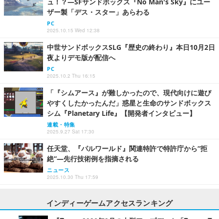
ュ！？―SFサンドボックス『No Man's Sky』にユー
ザー製「デス・スター」あらわる
PC
2025.10.15 Wed 12:38
中世サンドボックスSLG『歴史の終わり』本日10月2日
夜よりデモ版が配信へ
PC
2025.10.2 Thu 16:15
「『シムアース』が難しかったので、現代向けに遊び
やすくしたかったんだ」惑星と生命のサンドボックス
シム『Planetary Life』【開発者インタビュー】
連載・特集
2025.9.27 Sat 17:30
任天堂、『パルワールド』関連特許で特許庁から“拒
絶”―先行技術例を指摘される
ニュース
2025.10.30 Thu 17:59
インディーゲームアクセスランキング