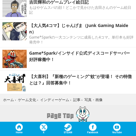
吉田輝和のゲームプレイ絵日記
もはやゲムスパの顔！どこかで見かけた吉田さんのゲーム絵日
記
【大人気4コマ】じゃんげま（Junk Gaming Maide
n）
Game*Sparkの一大コンテンツに成長した4コマ。単行本も好評
発売中！
Game*Spark/インサイド公式ディスコードサーバー
好評稼働中！
【大喜利】『新種のゲーミング“蚊”が登場！ その特徴
とは？』回答募集中！
写真・画像
ホーム
›
ゲーム文化
›
インディーゲーム
›
記事
›
Home
X
STEAM
Facebook
YouTube