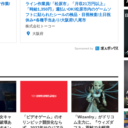
作業/
ライン作業員/「松原市」「月収21万円以上」
「時給1,350円」週払いOK!松原市内のゲームソ
フトに貼られたシールの検品・目視検査/土日祝
休み×各種手当あり/大阪府/八尾市
株式会社トーコー
大阪府
Sponsored by
女キャ
「ビデオゲーム」のオ
「Wizardry」がドリコ
破壊あ
リンピック競技化なら
ム主力に。『ウィズダ
vEオン
ず―2027年サウジアラ
フネ』貢献で大幅増