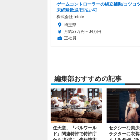
ゲームコントローラーの組立補助/コツコツ
未経験歓迎/日払い可
株式会社Tetote
埼玉県
月給27万円～34万円
正社員
編集部おすすめの記事
任天堂、『パルワール
セクシーな美少
ド』関連特許で特許庁
ラクターに衣装
から“拒絶”―先行技術
り！PvPvE（P