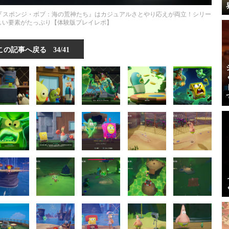
『スポンジ・ボブ：海の荒神たち』はカジュアルさとやり応えが両立！シリー
しい要素がたっぷり【体験版プレイレポ】
この記事へ戻る
34/41