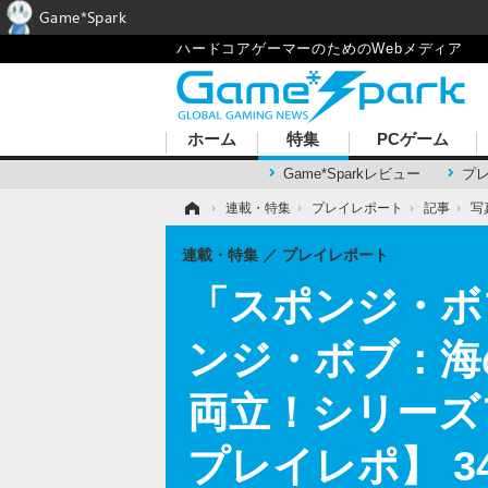
Game*Spark
ハードコアゲーマーのためのWebメディア
ホーム
特集
PCゲーム
Game*Sparkレビュー
プ
ホーム
›
連載・特集
›
プレイレポート
›
記事
›
写
連載・特集
プレイレポート
「スポンジ・ボ
ンジ・ボブ：海
両立！シリーズ
プレイレポ】 