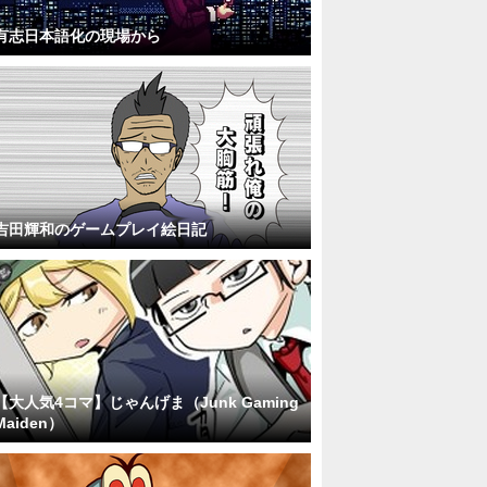
有志日本語化の現場から
吉田輝和のゲームプレイ絵日記
【大人気4コマ】じゃんげま（Junk Gaming
Maiden）