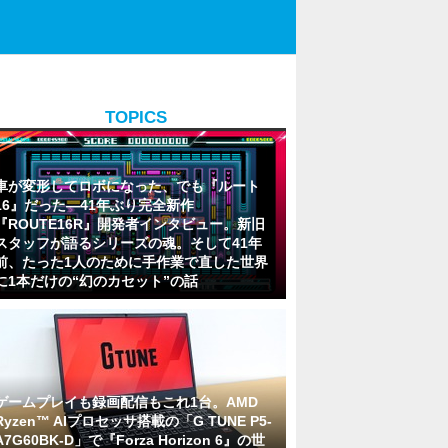
TOPICS
車が変形してロボになった、でも『ルート
16』だった―41年ぶり完全新作
『ROUTE16R』開発者インタビュー。新旧
スタッフが語るシリーズの魂。そして41年
前、たった1人のために手作業で直した世界
に1本だけの“幻のカセット”の話
ゲームプレイも録画配信もこれ1台。AMD
Ryzen™ AIプロセッサ搭載の「G TUNE P5-
A7G60BK-D」で『Forza Horizon 6』の世