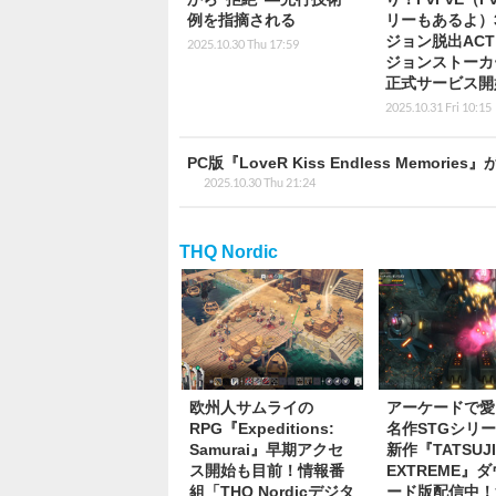
例を指摘される
リーもあるよ）
ジョン脱出AC
2025.10.30 Thu 17:59
ジョンストーカ
正式サービス開
2025.10.31 Fri 10:15
PC版『LoveR Kiss Endless Memor
2025.10.30 Thu 21:24
THQ Nordic
欧州人サムライの
アーケードで愛
RPG『Expeditions:
名作STGシリ
Samurai』早期アクセ
新作『TATSUJ
ス開始も目前！情報番
EXTREME』
組「THQ Nordicデジタ
ード版配信中！