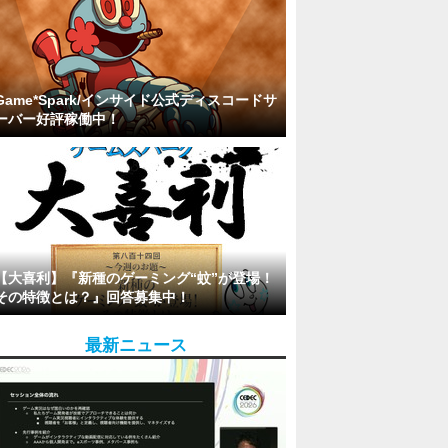
Game*Spark/インサイド公式ディスコードサ
ーバー好評稼働中！
【大喜利】『新種のゲーミング“蚊”が登場！
その特徴とは？』回答募集中！
最新ニュース