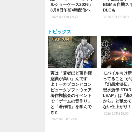
ルショーケース2026」
BGM＆自機ス
8月8日午前4時配信へ
DLCも
2026.8.6 Thu 13:30
2026.7.31 Fri 20:30
トピックス
実は「若者ほど著作権
モバイル向け新
意識が高い」んです
ってること”が
よ！―カプコンとコン
『幻想水滸伝』
ピュータソフトウェア
想水滸伝 STAR
著作権協会のイベント
LEAP』は「
で「ゲームの音作り」
から」と舐めて
と「著作権」を学んで
ない仕上がり！
きた
2026.8.7 Fri 18:00
2026.8.8 Sat 12:00