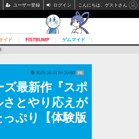
ユーザー登録
ログイン
こんにちは、ゲストさん
サイド
FISTBUMP
ゲムマイド
答
2025.10.31 Fri 20:00
PR
ーズ最新作『スポ
ルさとやり応えが
たっぷり【体験版