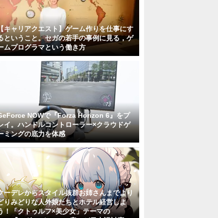
【キャリアクエスト】ゲーム作りを仕事にす
るということ。セガの若手の事例に見る，ゲ
ームプログラマという働き方
GeForce NOWで『Forza Horizon 6』をプ
レイ。ハンドルコントローラー×クラウドゲ
ーミングの底力を体感
クーデレからスタイル抜群お姉さんまでより
どりみどりな人外娘たちとホテル経営しよ
う！「クトゥルフ×美少女」テーマの