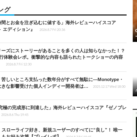
ング
時間とお金を注ぎ込むに値する」海外レビューハイスコア
ート エディション』
2026.8.7 Fri 20:36
リーズにストーリーがあることを多くの人は知らなかった！？
先行体験会レポ。衝撃的な内容も語られたトークショーの内容
】
2026.8.7 Fri 12:30
苦しいところ支払った数年分がすべて無駄に―Monotype・
大きな影響受けた個人インディー開発者は…
2025.12.17 Wed 18:00
に究極の完成形に到達した」海外レビューハイスコア『ゼノブレ
2026.8.6 Thu 19:45
スローライフ好き、新規ユーザーのすべてに“良し”！ 唯一
しもお好み次第【プレイレポ】
2026.8.7 Fri 19:45