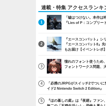
連載・特集 アクセスランキ
「嘘はつけない。本作は
『Lies of P：コンプリ
『エースコンバット』シ
『エースコンバット8』
もお届け【イベントレポ
憧れのフォント使うため、
フォントワークス問題、
「必携のJRPGがスイッチ2でつい
イド2 Nintendo Switch 2 Edition』
『ほの暮しの庭』は『夜廻』ファン、
無二の「不穏生活シム」恐怖も暮ら