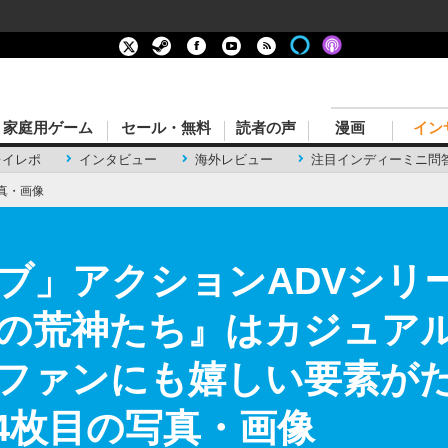
家庭用ゲーム
セール・無料
読者の声
漫画
イン
レイレポ
インタビュー
海外レビュー
注目インディーミニ問
真・画像
ブ」アクションADVシリ
の荒神たち』はカジュア
ファンにも嬉しい要素が
34枚目の写真・画像