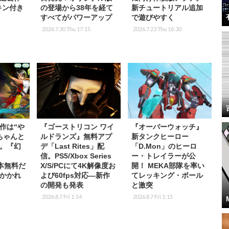
キン付き
の登場から38年を経て
新チュートリアル追加
すべてがパワーアップ
で遊びやすく
2026.7.30 Thu 17:15
2026.7.23 Thu 16:30
作は“や
『ゴーストリコン ワイ
『オーバーウォッチ』
ちゃんと
ルドランズ』無料アプ
新タンクヒーロー
。『幻
デ「Last Rites」配
「D.Mon」のヒーロ
信。PS5/Xbox Series
ー・トレイラーが公
基本無料だ
X/S/PCにて4K解像度お
開！ MEKA部隊を率い
かかれ
よび60fps対応―新作
てレッキング・ボール
の開発も発表
と激突
2026.8.7 Fri 1:54
2026.8.7 Fri 1:15