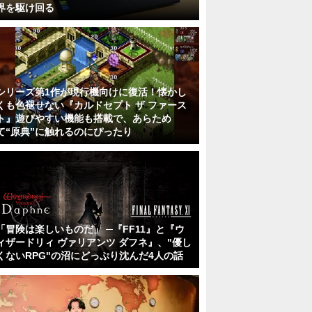
界を駆け回る
シリーズ第1作が現行機向けに復活！懐かし
くも色褪せない『カルドセプト ザ ファース
ト』遊びやすい機能も搭載で、あらため
て“原典”に触れるのにぴったり
「冒険は楽しいものだ」 ─『FF11』と『ウ
ィザードリィ ヴァリアンツ ダフネ』、"優し
くないRPG"の沼にどっぷり沈んだ4人の話