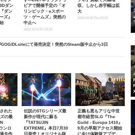
3Dダン
ビアで開催予定の「オ
収、しかし赤字幅は拡
T『ダン
リンピック・eスポー
大
ーズ』
ツ・ゲームズ」突然の
2025.10.30 Thu 20:15
始
中止へ
2025.10.31 Fri 10:35
ies』がGOG/DLsiteにて発売決定！突然のSteam版中止から3日
された
伝説のSTGシリーズ最
正義も悪もアリな中世
ーズの最
新作が現代に蘇る
都市経営SLG『The
IN
『TATSUJIN
Guild - Europa 1410』
ダウンロ
EXTREME』本日7月30
9月の早期アクセス開始
過去作
日発売！オリジナル版
に向け体験版アプデ。