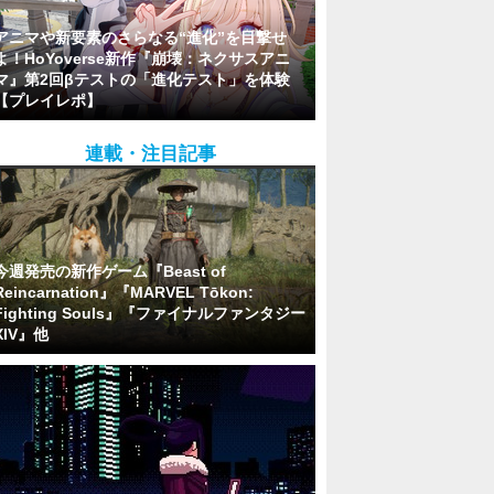
アニマや新要素のさらなる“進化”を目撃せ
よ！HoYoverse新作『崩壊：ネクサスアニ
マ』第2回βテストの「進化テスト」を体験
【プレイレポ】
連載・注目記事
今週発売の新作ゲーム『Beast of
Reincarnation』『MARVEL Tōkon:
Fighting Souls』『ファイナルファンタジー
XIV』他