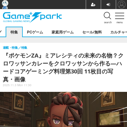
search
menu
グ
特集
PCゲーム
家庭用ゲーム
セール/無料
カルチャ
連載・特集
特集
『ポケモンZA』ミアレシティの未来の名物？ク
ロワッサンカレーをクロワッサンから作る―ハ
ードコアゲーミング料理第30回 11枚目の写
真・画像
2025.11.3 Mon 11:30