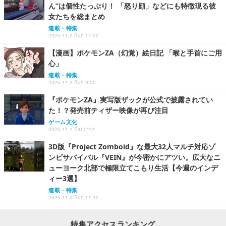
ん”は個性たっぷり！ 「怒り顔」などにも特徴現る彼
女たちを総まとめ
連載・特集
2025.11.2 Sun 14:00
【漫画】ポケモンZA（幻覚）絵日記 「喉と手首にご用
心」
連載・特集
2025.11.2 Sun 9:00
『ポケモンZA』実写版ザックが公式で披露されてい
た！？発売前ティザー映像が再び注目
ゲーム文化
2025.11.1 Sat 0:42
3D版『Project Zomboid』な最大32人マルチ対応ゾ
ンビサバイバル『VEIN』が今密かにアツい。広大なニ
ューヨーク北部で極限立てこもり生活【今週のインデ
ィー3選】
連載・特集
2025.11.2 Sun 11:30
特集アクセスランキング