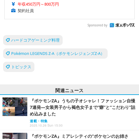
年収450万円～800万円
契約社員
Sponsored by
ハードコアゲーミング料理
Pokémon LEGENDS Z-A（ポケモンレジェンズZ-A）
トピックス
関連ニュース
『ポケモンZA』うちの子オシャレ！ファッション自慢
7連発―女装男子から褐色女子まで“癖”と“こだわり”詰
め込みました
連載・特集
2025.10.26 Sun 15:00
『ポケモンZA』ミアレシティの“ポケセンのお姉さ