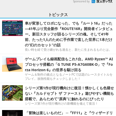
Sponsored by
トピックス
車が変形してロボになった、でも『ルート16』だった
―41年ぶり完全新作『ROUTE16R』開発者インタビュ
ー。新旧スタッフが語るシリーズの魂。そして41年
前、たった1人のために手作業で直した世界に1本だけ
の“幻のカセット”の話
長い時を経て受け継がれる過去と、新たに生まれるものとは。
ゲームプレイも録画配信もこれ1台。AMD Ryzen™ AI
プロセッサ搭載の「G TUNE P5-A7G60BK-D」で『Fo
rza Horizon 6』の世界を駆け回る
ゲーム＆制作の拠点となるノートPCで話題のレースタイトルを
プレイ。放熱性能もチェックしました！
シリーズ第1作が現行機向けに復活！懐かしくも色褪せ
ない『カルドセプト ザ ファースト』遊びやすい機能も
搭載で、あらためて“原典”に触れるのにぴったり
シリーズ第1作が現行機向けの新機能を備えて復活！
「冒険は楽しいものだ」 ─『FF11』と『ウィザードリ