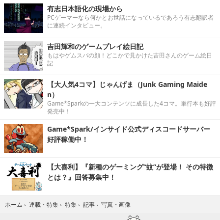
有志日本語化の現場から
PCゲーマーなら何かとお世話になっているであろう有志翻訳者
に連続インタビュー。
吉田輝和のゲームプレイ絵日記
もはやゲムスパの顔！どこかで見かけた吉田さんのゲーム絵日
記
【大人気4コマ】じゃんげま（Junk Gaming Maide
n）
Game*Sparkの一大コンテンツに成長した4コマ。単行本も好評
発売中！
Game*Spark/インサイド公式ディスコードサーバー
好評稼働中！
【大喜利】『新種のゲーミング“蚊”が登場！ その特徴
とは？』回答募集中！
写真・画像
ホーム
›
連載・特集
›
特集
›
記事
›