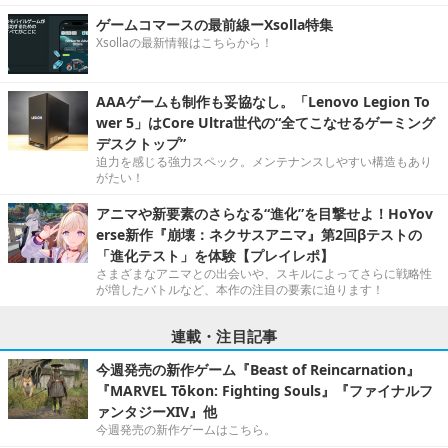
ゲームコマースの最前線ーXsolla特集
Xsollaの最新情報はこちらから！
AAAゲームも制作も妥協なし。「Lenovo Legion To
wer 5」はCore Ultra世代の“全てこなせるゲーミング
デスクトップ”
迫力を感じる強力スペック。メンテナンスしやすい構造もあり
がたい！
アニマや新要素のさらなる“進化”を目撃せよ！HoYov
erse新作『崩壊：ネクサスアニマ』第2回βテストの
「進化テスト」を体験【プレイレポ】
さまざまなアニマとの出会いや、スキルによってさらに戦略性
が増したバトルなど、本作の注目の要素に迫ります！
連載・注目記事
今週発売の新作ゲーム『Beast of Reincarnation』
『MARVEL Tōkon: Fighting Souls』『ファイナルフ
ァンタジーXIV』他
今週発売の新作ゲームはこちら。