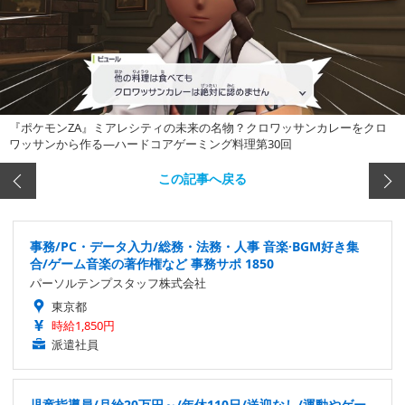
『ポケモンZA』ミアレシティの未来の名物？クロワッサンカレーをクロ
ワッサンから作る―ハードコアゲーミング料理第30回
この記事へ戻る
事務/PC・データ入力/総務・法務・人事 音楽·BGM好き集
合/ゲーム音楽の著作権など 事務サポ 1850
パーソルテンプスタッフ株式会社
東京都
時給1,850円
派遣社員
児童指導員/月給20万円～/年休110日/送迎なし/運動やゲー