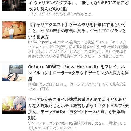
ィ ヴァリアンツ ダフネ』、"優しくないRPG"の沼にど
っぷり沈んだ4人の話
ふたつの沼の住人たちが語る奥深さとは。
【キャリアクエスト】ゲーム作りを仕事にするという
こと。セガの若手の事例に見る，ゲームプログラマと
いう働き方
Game*Sparkと4Gamerの合同による就活イベント「キャリア
クエスト」の第4回が東京都立産業貿易センター浜松町館で開催
されました。このイベントに合わせて取材した、各社の現場で
実際に働いている若手社員へのインタビューをお届けします。
GeForce NOWで『Forza Horizon 6』をプレイ。ハ
ンドルコントローラー×クラウドゲーミングの底力を体
感
体感的にラグはほぼ無し。グラフィックスはもちろん最高設定
でプレイ可能！
クーデレからスタイル抜群お姉さんまでよりどりみど
りな人外娘たちとホテル経営しよう！「クトゥルフ×美
少女」テーマのADV『ヨグ=ソトースの庭』が日本語
対応
ツンデレドラゴン娘や無口な複眼死神美少女など、属性てんこ
もりのヒロインたちがアツい！