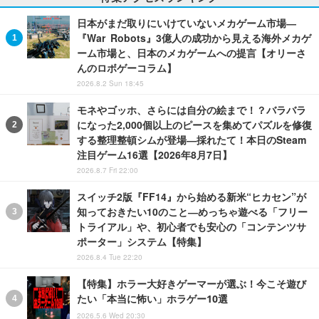
日本がまだ取りにいけていないメカゲーム市場―
『War Robots』3億人の成功から見える海外メカゲ
ーム市場と、日本のメカゲームへの提言【オリーさ
んのロボゲーコラム】
2026.8.2 Sun 18:45
モネやゴッホ、さらには自分の絵まで！？バラバラ
になった2,000個以上のピースを集めてパズルを修復
する整理整頓シムが登場―採れたて！本日のSteam
注目ゲーム16選【2026年8月7日】
2026.8.7 Fri 22:00
スイッチ2版『FF14』から始める新米“ヒカセン”が
知っておきたい10のこと―めっちゃ遊べる「フリー
トライアル」や、初心者でも安心の「コンテンツサ
ポーター」システム【特集】
2026.8.4 Tue 22:20
【特集】ホラー大好きゲーマーが選ぶ！今こそ遊び
たい「本当に怖い」ホラゲー10選
2026.5.6 Wed 20:30