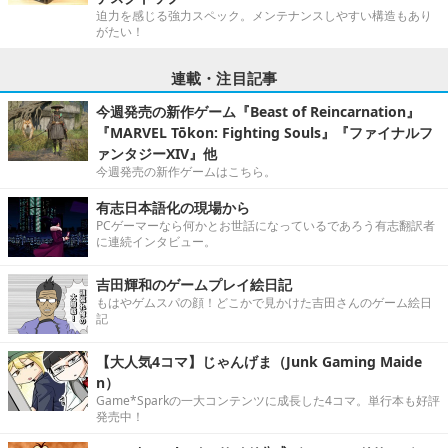
迫力を感じる強力スペック。メンテナンスしやすい構造もあり
がたい！
連載・注目記事
今週発売の新作ゲーム『Beast of Reincarnation』
『MARVEL Tōkon: Fighting Souls』『ファイナルフ
ァンタジーXIV』他
今週発売の新作ゲームはこちら。
有志日本語化の現場から
PCゲーマーなら何かとお世話になっているであろう有志翻訳者
に連続インタビュー。
吉田輝和のゲームプレイ絵日記
もはやゲムスパの顔！どこかで見かけた吉田さんのゲーム絵日
記
【大人気4コマ】じゃんげま（Junk Gaming Maide
n）
Game*Sparkの一大コンテンツに成長した4コマ。単行本も好評
発売中！