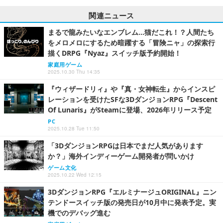
関連ニュース
まるで龍みたいなエンブレム…猫だこれ！？人間たち
をメロメロにするため暗躍する「冒険ニャ」の探索行
描くDRPG『Nyaz』スイッチ版予約開始！
家庭用ゲーム
2025.10.30 Thu 14:35
『ウィザードリィ』や『真・女神転生』からインスピ
レーションを受けたSFな3DダンジョンRPG『Descent
Of Lunaris』がSteamに登場、2026年リリース予定
PC
2025.10.28 Tue 11:50
「3DダンジョンRPGは日本でまだ人気があります
か？」海外インディーゲーム開発者が問いかけ
ゲーム文化
2025.10.22 Wed 12:15
3DダンジョンRPG『エルミナージュORIGINAL』ニン
テンドースイッチ版の発売日が10月中に発表予定。実
機でのデバッグ進む