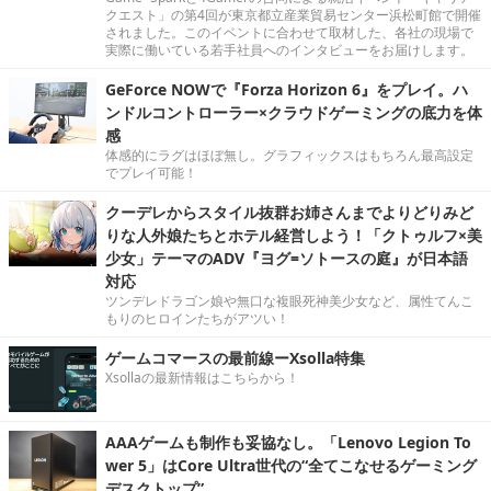
クエスト」の第4回が東京都立産業貿易センター浜松町館で開催
されました。このイベントに合わせて取材した、各社の現場で
実際に働いている若手社員へのインタビューをお届けします。
GeForce NOWで『Forza Horizon 6』をプレイ。ハ
ンドルコントローラー×クラウドゲーミングの底力を体
感
体感的にラグはほぼ無し。グラフィックスはもちろん最高設定
でプレイ可能！
クーデレからスタイル抜群お姉さんまでよりどりみど
りな人外娘たちとホテル経営しよう！「クトゥルフ×美
少女」テーマのADV『ヨグ=ソトースの庭』が日本語
対応
ツンデレドラゴン娘や無口な複眼死神美少女など、属性てんこ
もりのヒロインたちがアツい！
ゲームコマースの最前線ーXsolla特集
Xsollaの最新情報はこちらから！
AAAゲームも制作も妥協なし。「Lenovo Legion To
wer 5」はCore Ultra世代の“全てこなせるゲーミング
デスクトップ”