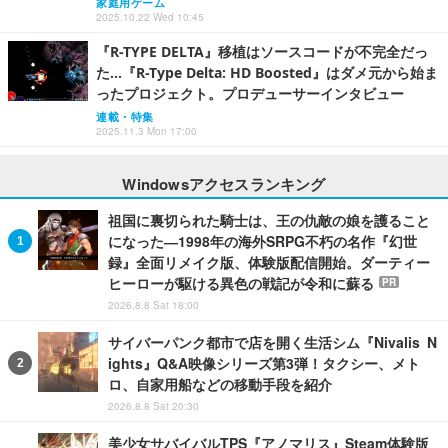
家庭用ゲーム
2025.10.22 Wed 10:45
『R-TYPE DELTA』移植はソースコードが不完全だっ
た…『R-Type Delta: HD Boosted』はダメ元から始ま
ったプロジェクト。プロデューサーインタビュー
連載・特集
2025.11.3 Mon 17:00
Windowsアクセスランキング
祖国に裏切られた騎士は、王の仇敵の娘を護ること
になった―1998年の海外SRPG不朽の名作『幻世
録』全面リメイク版、体験版配信開始。ダーティー
ヒーローが駆ける異色の戦記が令和に蘇る
PR
2026.8.8 Sat 18:00
サイバーパンク都市で店を開く生活シム『Nivalis N
ights』Q&A映像シリーズ第3弾！タクシー、メト
ロ、自家用船などの移動手段を紹介
2026.8.8 Sat 20:30
美少女サバイバルTPS『アノマリス』Steam体験版