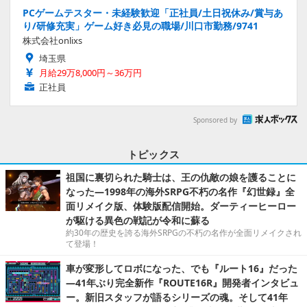
PCゲームテスター・未経験歓迎「正社員/土日祝休み/賞与あ
り/研修充実」ゲーム好き必見の職場/川口市勤務/9741
株式会社onlixs
埼玉県
月給29万8,000円～36万円
正社員
Sponsored by
トピックス
祖国に裏切られた騎士は、王の仇敵の娘を護ることに
なった―1998年の海外SRPG不朽の名作『幻世録』全
面リメイク版、体験版配信開始。ダーティーヒーロー
が駆ける異色の戦記が令和に蘇る
約30年の歴史を誇る海外SRPGの不朽の名作が全面リメイクされ
て登場！
車が変形してロボになった、でも『ルート16』だった
―41年ぶり完全新作『ROUTE16R』開発者インタビュ
ー。新旧スタッフが語るシリーズの魂。そして41年