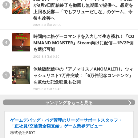
が8月9日配信終了を撤回し無期限で提供へ。想定を
上回る反響―「でもフリューだしな」のゲーム、今
後も改善へ
2026.8.8 Sat 20:00
時間内に格ゲーコマンドを入力して生き残れ！『CO
MMAND MONSTER』Steam向けに配信―1P/2P側
も選択可能
2026.8.8 Sat 0:30
体験版配信中の『アノマリス／ANOMALITH』ウィ
ッシュリスト7万件突破！「6万件記念コンテンツ」
を兼ねた記念映像も公開
2026.8.8 Sat 16:45
ランキングをもっと見る
ゲームデバッグ・バグ管理のリーダーサポートスタッフ・
「正社員/交通費全額支給」ゲーム業界デビュー
株式会社RIOT