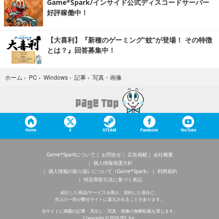
Game*Spark/インサイド公式ディスコードサーバー
好評稼働中！
【大喜利】『新種のゲーミング“蚊”が登場！ その特徴
とは？』回答募集中！
写真・画像
ホーム
›
PC
›
Windows
›
記事
›
Home
X
STEAM
Facebook
YouTube
Game*Sparkについて
お問合せ
広告掲載
会社概要
個人情報保護方針
個人情報の取り扱いについて（Game*Spark）
利用規約
特定商取引法に基づく表記
紹介した商品/サービスを購入、契約した場合に、
売上の一部が弊社サイトに還元されることがあります。
当サイトに掲載の記事・見出し・写真・画像の無断転載を禁じます。
Copyright © 2026 IID, Inc.