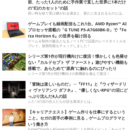
前、たった1人のために手作業で直した世界に1本だけ
の“幻のカセット”の話
長い時を経て受け継がれる過去と、新たに生まれるものとは。
ゲームプレイも録画配信もこれ1台。AMD Ryzen™ AI
プロセッサ搭載の「G TUNE P5-A7G60BK-D」で『Fo
rza Horizon 6』の世界を駆け回る
ゲーム＆制作の拠点となるノートPCで話題のレースタイトルを
プレイ。放熱性能もチェックしました！
シリーズ第1作が現行機向けに復活！懐かしくも色褪せ
ない『カルドセプト ザ ファースト』遊びやすい機能も
搭載で、あらためて“原典”に触れるのにぴったり
シリーズ第1作が現行機向けの新機能を備えて復活！
「冒険は楽しいものだ」 ─『FF11』と『ウィザードリ
ィ ヴァリアンツ ダフネ』、"優しくないRPG"の沼にど
っぷり沈んだ4人の話
ふたつの沼の住人たちが語る奥深さとは。
【キャリアクエスト】ゲーム作りを仕事にするという
こと。セガの若手の事例に見る，ゲームプログラマと
いう働き方
Game*Sparkと4Gamerの合同による就活イベント「キャリア