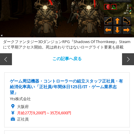
ダークファンタジー3DダンジョンRPG『Shadows Of Thornkeep』Steam
にて早期アクセス開始。死は終わりではないローグライト要素も搭載
この記事へ戻る
ゲーム周辺機器・コントローラーの組立スタッフ正社員・有
給消化率高い「正社員/年間休日125日/IT・ゲーム業界志
望」
Yts株式会社
大阪府
月給27万9,200円～35万6,600円
正社員