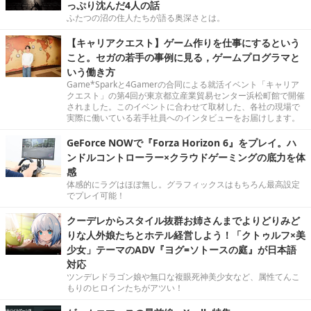
っぷり沈んだ4人の話
ふたつの沼の住人たちが語る奥深さとは。
【キャリアクエスト】ゲーム作りを仕事にするという
こと。セガの若手の事例に見る，ゲームプログラマと
いう働き方
Game*Sparkと4Gamerの合同による就活イベント「キャリア
クエスト」の第4回が東京都立産業貿易センター浜松町館で開催
されました。このイベントに合わせて取材した、各社の現場で
実際に働いている若手社員へのインタビューをお届けします。
GeForce NOWで『Forza Horizon 6』をプレイ。ハ
ンドルコントローラー×クラウドゲーミングの底力を体
感
体感的にラグはほぼ無し。グラフィックスはもちろん最高設定
でプレイ可能！
クーデレからスタイル抜群お姉さんまでよりどりみど
りな人外娘たちとホテル経営しよう！「クトゥルフ×美
少女」テーマのADV『ヨグ=ソトースの庭』が日本語
対応
ツンデレドラゴン娘や無口な複眼死神美少女など、属性てんこ
もりのヒロインたちがアツい！