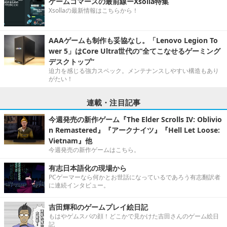
ゲームコマースの最前線ーXsolla特集
Xsollaの最新情報はこちらから！
AAAゲームも制作も妥協なし。「Lenovo Legion To
wer 5」はCore Ultra世代の“全てこなせるゲーミング
デスクトップ”
迫力を感じる強力スペック。メンテナンスしやすい構造もあり
がたい！
連載・注目記事
今週発売の新作ゲーム『The Elder Scrolls IV: Oblivio
n Remastered』『アークナイツ』『Hell Let Loose:
Vietnam』他
今週発売の新作ゲームはこちら。
有志日本語化の現場から
PCゲーマーなら何かとお世話になっているであろう有志翻訳者
に連続インタビュー。
吉田輝和のゲームプレイ絵日記
もはやゲムスパの顔！どこかで見かけた吉田さんのゲーム絵日
記