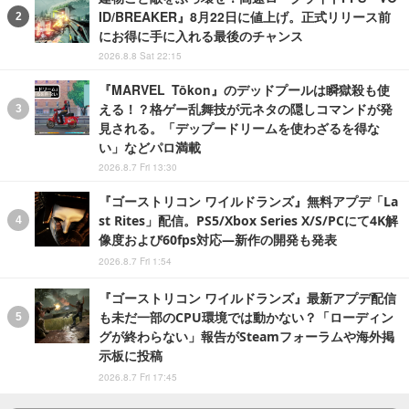
ID/BREAKER』8月22日に値上げ。正式リリース前
にお得に手に入れる最後のチャンス
2026.8.8 Sat 22:15
『MARVEL Tōkon』のデッドプールは瞬獄殺も使
える！？格ゲー乱舞技が元ネタの隠しコマンドが発
見される。「デップードリームを使わざるを得な
い」などパロ満載
2026.8.7 Fri 13:30
『ゴーストリコン ワイルドランズ』無料アプデ「La
st Rites」配信。PS5/Xbox Series X/S/PCにて4K解
像度および60fps対応―新作の開発も発表
2026.8.7 Fri 1:54
『ゴーストリコン ワイルドランズ』最新アプデ配信
も未だ一部のCPU環境では動かない？「ローディン
グが終わらない」報告がSteamフォーラムや海外掲
示板に投稿
2026.8.7 Fri 17:45