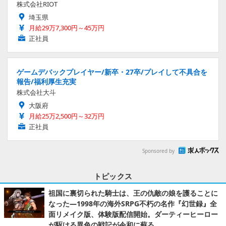
株式会社RIOT
埼玉県
月給29万7,300円～45万円
正社員
ゲームデバックプレイヤー/新卒・27卒/プレイして不具合を
報告/福利厚生充実
株式会社大斗
大阪府
月給25万2,500円～32万円
正社員
Sponsored by
トピックス
祖国に裏切られた騎士は、王の仇敵の娘を護ることに
なった―1998年の海外SRPG不朽の名作『幻世録』全
面リメイク版、体験版配信開始。ダーティーヒーロー
が駆ける異色の戦記が令和に蘇る