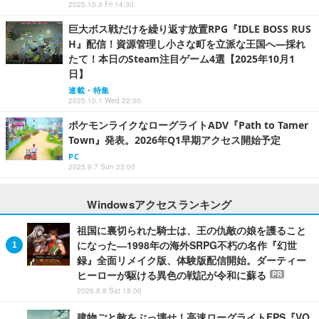
2025.10.3 Fri 14:30
巨大ボス戦だけを繰り返す放置RPG『IDLE BOSS RUS
H』配信！資源管理し小さな町を立派な王国へ―採れ
たて！本日のSteam注目ゲーム4選【2025年10月1
日】
連載・特集
2025.10.1 Wed 22:00
ポケモンライクなローグライトADV『Path to Tamer
Town』発表。2026年Q1早期アクセス開始予定
PC
2025.9.7 Sun 23:00
Windowsアクセスランキング
祖国に裏切られた騎士は、王の仇敵の娘を護ること
になった―1998年の海外SRPG不朽の名作『幻世
録』全面リメイク版、体験版配信開始。ダーティー
ヒーローが駆ける異色の戦記が令和に蘇る
PR
2026.8.8 Sat 18:00
建物ごと敵をぶっ壊せ！高速ローグライトFPS『VO