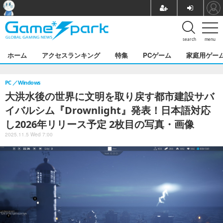
search
menu
ホーム
アクセスランキング
特集
PCゲーム
家庭用ゲー
PC
Windows
大洪水後の世界に文明を取り戻す都市建設サバ
イバルシム『Drownlight』発表！日本語対応
し2026年リリース予定 2枚目の写真・画像
2025.11.5 Wed 7:00