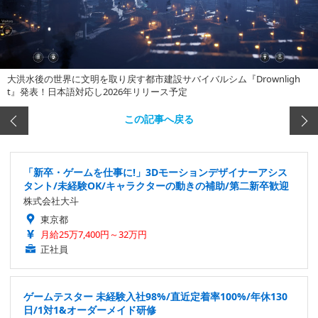
大洪水後の世界に文明を取り戻す都市建設サバイバルシム『Drownligh
t』発表！日本語対応し2026年リリース予定
この記事へ戻る
「新卒・ゲームを仕事に!」3Dモーションデザイナーアシス
タント/未経験OK/キャラクターの動きの補助/第二新卒歓迎
株式会社大斗
東京都
月給25万7,400円～32万円
正社員
ゲームテスター 未経験入社98%/直近定着率100%/年休130
日/1対1&オーダーメイド研修