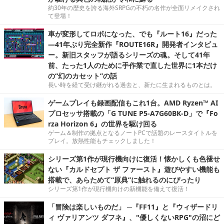
約30年の歴史を誇る海外SRPGの不朽の名作が全面リメイクされ
て登場！
車が変形してロボになった、でも『ルート16』だった
―41年ぶり完全新作『ROUTE16R』開発者インタビュ
ー。新旧スタッフが語るシリーズの魂。そして41年
前、たった1人のために手作業で直した世界に1本だけ
の“幻のカセット”の話
長い時を経て受け継がれる過去と、新たに生まれるものとは。
ゲームプレイも録画配信もこれ1台。AMD Ryzen™ AI
プロセッサ搭載の「G TUNE P5-A7G60BK-D」で『Fo
rza Horizon 6』の世界を駆け回る
ゲーム＆制作の拠点となるノートPCで話題のレースタイトルを
プレイ。放熱性能もチェックしました！
シリーズ第1作が現行機向けに復活！懐かしくも色褪せ
ない『カルドセプト ザ ファースト』遊びやすい機能も
搭載で、あらためて“原典”に触れるのにぴったり
シリーズ第1作が現行機向けの新機能を備えて復活！
「冒険は楽しいものだ」 ─『FF11』と『ウィザードリ
ィ ヴァリアンツ ダフネ』、"優しくないRPG"の沼にど