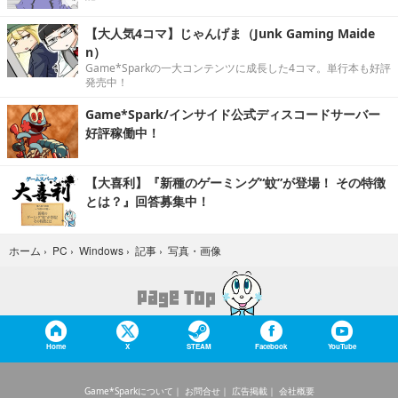
【大人気4コマ】じゃんげま（Junk Gaming Maide
n）
Game*Sparkの一大コンテンツに成長した4コマ。単行本も好評
発売中！
Game*Spark/インサイド公式ディスコードサーバー
好評稼働中！
【大喜利】『新種のゲーミング“蚊”が登場！ その特徴
とは？』回答募集中！
写真・画像
ホーム
›
PC
›
Windows
›
記事
›
Home
X
STEAM
Facebook
YouTube
Game*Sparkについて
お問合せ
広告掲載
会社概要