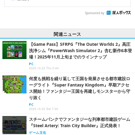
Sponsored by
関連ニュース
【Game Pass】SFRPG『The Outer Worlds 2』高圧
洗浄シム『PowerWash Simulator 2』含む新作6本登
場！2025年11月上旬までのラインナップ
PC
2025.10.23 Thu 0:44
何度も挑戦を繰り返して王国を発展させる都市建設ロ
ーグライト『Super Fantasy Kingdom』早期アクセ
ス開始！ファンタジー王国を再建しモンスターから守
り抜く
PC
2025.10.25 Sat 7:30
スチームパンクでファンタジーな列車都市建設ゲーム
『Steel Artery: Train City Builder』正式発表！
ゲーム文化