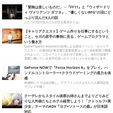
「冒険は楽しいものだ」 ─『FF11』と『ウィザードリ
ィ ヴァリアンツ ダフネ』、"優しくないRPG"の沼にど
っぷり沈んだ4人の話
ふたつの沼の住人たちが語る奥深さとは。
【キャリアクエスト】ゲーム作りを仕事にするという
こと。セガの若手の事例に見る，ゲームプログラマと
いう働き方
Game*Sparkと4Gamerの合同による就活イベント「キャリア
クエスト」の第4回が東京都立産業貿易センター浜松町館で開催
されました。このイベントに合わせて取材した、各社の現場で
実際に働いている若手社員へのインタビューをお届けします。
GeForce NOWで『Forza Horizon 6』をプレイ。ハ
ンドルコントローラー×クラウドゲーミングの底力を体
感
体感的にラグはほぼ無し。グラフィックスはもちろん最高設定
でプレイ可能！
クーデレからスタイル抜群お姉さんまでよりどりみど
りな人外娘たちとホテル経営しよう！「クトゥルフ×美
少女」テーマのADV『ヨグ=ソトースの庭』が日本語
対応