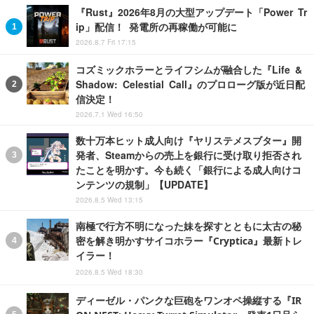
『Rust』2026年8月の大型アップデート「Power Tr
ip」配信！ 発電所の再稼働が可能に
2026.8.7 Fri 17:15
コズミックホラーとライフシムが融合した『Life &
Shadow: Celestial Call』のプロローグ版が近日配
信決定！
2026.7.1 Wed 16:50
数十万本ヒット成人向け『ヤリステメスブター』開
発者、Steamからの売上を銀行に受け取り拒否され
たことを明かす。今も続く「銀行による成人向けコ
ンテンツの規制」【UPDATE】
2026.8.5 Wed 13:15
南極で行方不明になった妹を探すとともに太古の秘
密を解き明かすサイコホラー『Cryptica』最新トレ
イラー！
2026.8.5 Wed 18:30
ディーゼル・パンクな巨砲をワンオペ操縦する『IR