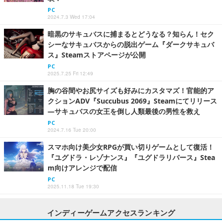
PC
2024.7.3 Wed 17:04
暗黒のサキュバスに捕まるとどうなる？知らん！セク
シーなサキュバスからの脱出ゲーム『ダークサキュバ
ス』Steamストアページが公開
PC
2025.7.25 Fri 12:49
胸の谷間やお尻サイズも好みにカスタマズ！官能的ア
クションADV『Succubus 2069』Steamにてリリース
―サキュバスの女王を倒し人類最後の男性を救え
PC
2024.7.16 Tue 20:00
スマホ向け美少女RPGが買い切りゲームとして復活！
『ユグドラ・レゾナンス』『ユグドラリバース』Stea
m向けアレンジで配信
PC
2025.11.18 Tue 19:30
インディーゲームアクセスランキング