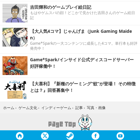
吉田輝和のゲームプレイ絵日記
もはやゲムスパの顔！どこかで見かけた吉田さんのゲーム絵日
記
【大人気4コマ】じゃんげま（Junk Gaming Maide
n）
Game*Sparkの一大コンテンツに成長した4コマ。単行本も好評
発売中！
Game*Spark/インサイド公式ディスコードサーバー
好評稼働中！
【大喜利】『新種のゲーミング“蚊”が登場！ その特徴
とは？』回答募集中！
写真・画像
ホーム
›
ゲーム文化
›
インディーゲーム
›
記事
›