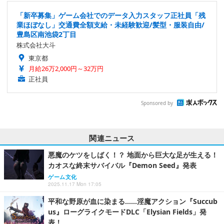
「新卒募集」ゲーム会社でのデータ入力スタッフ正社員「残
業ほぼなし」交通費全額支給・未経験歓迎/髪型・服装自由/
豊島区南池袋2丁目
株式会社大斗
東京都
月給26万2,000円～32万円
正社員
Sponsored by
関連ニュース
悪魔のケツをしばく！？ 地面から巨大な足が生える！
カオスな終末サバイバル『Demon Seed』発表
ゲーム文化
2025.11.17 Mon 17:05
平和な野原が血に染まる……淫魔アクション『Succub
us』ローグライクモードDLC「Elysian Fields」発
表！