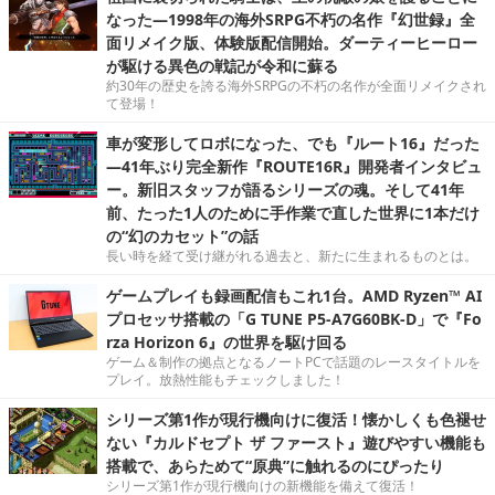
なった―1998年の海外SRPG不朽の名作『幻世録』全
面リメイク版、体験版配信開始。ダーティーヒーロー
が駆ける異色の戦記が令和に蘇る
約30年の歴史を誇る海外SRPGの不朽の名作が全面リメイクされ
て登場！
車が変形してロボになった、でも『ルート16』だった
―41年ぶり完全新作『ROUTE16R』開発者インタビュ
ー。新旧スタッフが語るシリーズの魂。そして41年
前、たった1人のために手作業で直した世界に1本だけ
の“幻のカセット”の話
長い時を経て受け継がれる過去と、新たに生まれるものとは。
ゲームプレイも録画配信もこれ1台。AMD Ryzen™ AI
プロセッサ搭載の「G TUNE P5-A7G60BK-D」で『Fo
rza Horizon 6』の世界を駆け回る
ゲーム＆制作の拠点となるノートPCで話題のレースタイトルを
プレイ。放熱性能もチェックしました！
シリーズ第1作が現行機向けに復活！懐かしくも色褪せ
ない『カルドセプト ザ ファースト』遊びやすい機能も
搭載で、あらためて“原典”に触れるのにぴったり
シリーズ第1作が現行機向けの新機能を備えて復活！