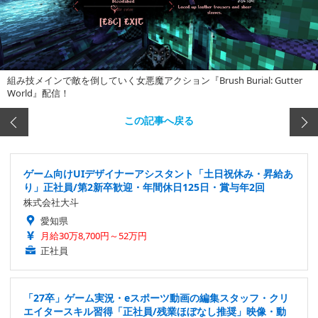
組み技メインで敵を倒していく女悪魔アクション『Brush Burial: Gutter
World』配信！
この記事へ戻る
ゲーム向けUIデザイナーアシスタント「土日祝休み・昇給あ
り」正社員/第2新卒歓迎・年間休日125日・賞与年2回
株式会社大斗
愛知県
月給30万8,700円～52万円
正社員
「27卒」ゲーム実況・eスポーツ動画の編集スタッフ・クリ
エイタースキル習得「正社員/残業ほぼなし推奨」映像・動