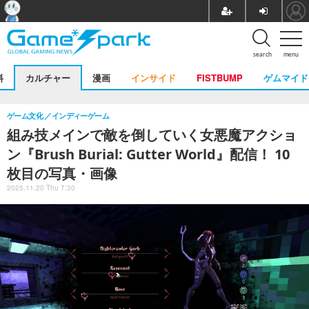
search
menu
料
カルチャー
漫画
インサイド
FISTBUMP
ゲムマイド
ゲーム文化
インディーゲーム
組み技メインで敵を倒していく女悪魔アクショ
ン『Brush Burial: Gutter World』配信！ 10
枚目の写真・画像
2025.11.20 Thu 7:30