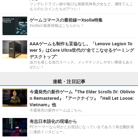
ツンデレドラゴン娘や無口な複眼死神美少女など、属性てんこ
もりのヒロインたちがアツい！
ゲームコマースの最前線ーXsolla特集
Xsollaの最新情報はこちらから！
AAAゲームも制作も妥協なし。「Lenovo Legion To
wer 5」はCore Ultra世代の“全てこなせるゲーミング
デスクトップ”
迫力を感じる強力スペック。メンテナンスしやすい構造もあり
がたい！
連載・注目記事
今週発売の新作ゲーム『The Elder Scrolls IV: Oblivio
n Remastered』『アークナイツ』『Hell Let Loose:
Vietnam』他
今週発売の新作ゲームはこちら。
有志日本語化の現場から
PCゲーマーなら何かとお世話になっているであろう有志翻訳者
に連続インタビュー。