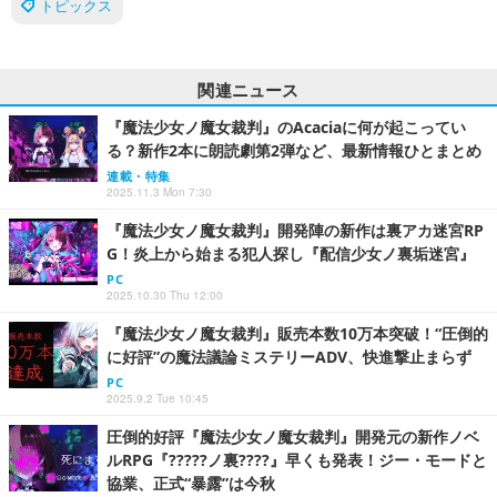
トピックス
関連ニュース
『魔法少女ノ魔女裁判』のAcaciaに何が起こってい
る？新作2本に朗読劇第2弾など、最新情報ひとまとめ
連載・特集
2025.11.3 Mon 7:30
『魔法少女ノ魔女裁判』開発陣の新作は裏アカ迷宮RP
G！炎上から始まる犯人探し『配信少女ノ裏垢迷宮』
PC
2025.10.30 Thu 12:00
『魔法少女ノ魔女裁判』販売本数10万本突破！“圧倒的
に好評”の魔法議論ミステリーADV、快進撃止まらず
PC
2025.9.2 Tue 10:45
圧倒的好評『魔法少女ノ魔女裁判』開発元の新作ノベ
ルRPG『?????ノ裏????』早くも発表！ジー・モードと
協業、正式“暴露”は今秋