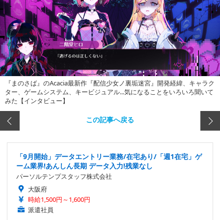
『まのさば』のAcacia最新作『配信少女ノ裏垢迷宮』開発経緯、キャラク
ター、ゲームシステム、キービジュアル...気になることをいろいろ聞いて
みた【インタビュー】
この記事へ戻る
「9月開始」データエントリー業務/在宅あり/「週1在宅」ゲ
ーム業界!あんしん長期 データ入力!残業なし
パーソルテンプスタッフ株式会社
大阪府
時給1,500円～1,600円
派遣社員