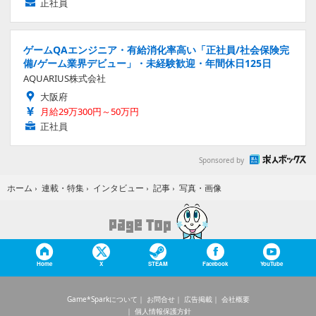
正社員
ゲームQAエンジニア・有給消化率高い「正社員/社会保険完
備/ゲーム業界デビュー」・未経験歓迎・年間休日125日
AQUARIUS株式会社
大阪府
月給29万300円～50万円
正社員
Sponsored by
写真・画像
ホーム
›
連載・特集
›
インタビュー
›
記事
›
Home
X
STEAM
Facebook
YouTube
Game*Sparkについて
お問合せ
広告掲載
会社概要
個人情報保護方針