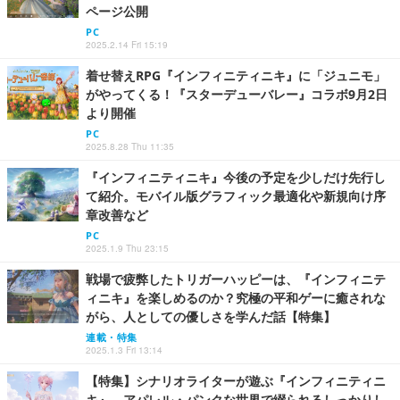
ページ公開
PC
2025.2.14 Fri 15:19
着せ替えRPG『インフィニティニキ』に「ジュニモ」
がやってくる！『スターデューバレー』コラボ9月2日
より開催
PC
2025.8.28 Thu 11:35
『インフィニティニキ』今後の予定を少しだけ先行し
て紹介。モバイル版グラフィック最適化や新規向け序
章改善など
PC
2025.1.9 Thu 23:15
戦場で疲弊したトリガーハッピーは、『インフィニテ
ィニキ』を楽しめるのか？究極の平和ゲーに癒されな
がら、人としての優しさを学んだ話【特集】
連載・特集
2025.1.3 Fri 13:14
【特集】シナリオライターが遊ぶ『インフィニティニ
キ』―アパレル・パンクな世界で綴られるしっかりし