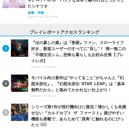
たシナリオ
連載・特集
2024.12.22 Sun 10:00
プレイレポートアクセスランキング
『ほの暮しの庭』は『夜廻』ファン、スローライフ
好き、新規ユーザーのすべてに“良し”！ 唯一無二の
「不穏生活シム」恐怖も暮らしもお好み次第【プレ
イレポ】
2026.8.7 Fri 19:45
モバイル向け新作は“やってること”がちゃんと『幻
想水滸伝』。『幻想水滸伝 STAR LEAP』は「基本
無料だから」と舐めてかかれない仕上がり！
2026.8.7 Fri 18:00
シリーズ第1作が現行機向けに復活！懐かしくも色褪
せない『カルドセプト ザ ファースト』遊びやすい
機能も搭載で、あらためて“原典”に触れるのにぴっ
たり
PR