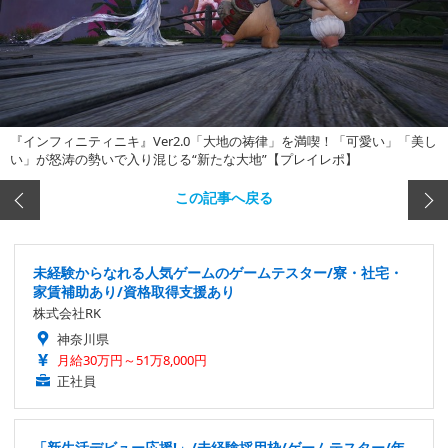
『インフィニティニキ』Ver2.0「大地の祷律」を満喫！「可愛い」「美し
い」が怒涛の勢いで入り混じる“新たな大地”【プレイレポ】
この記事へ戻る
未経験からなれる人気ゲームのゲームテスター/寮・社宅・
家賃補助あり/資格取得支援あり
株式会社RK
神奈川県
月給30万円～51万8,000円
正社員
「新生活デビュー応援!」/未経験採用枠/ゲームテスター/年