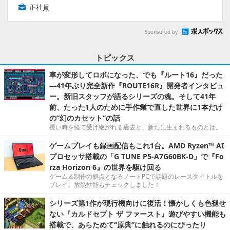
正社員
Sponsored by
トピックス
車が変形してロボになった、でも『ルート16』だった
―41年ぶり完全新作『ROUTE16R』開発者インタビュ
ー。新旧スタッフが語るシリーズの魂。そして41年
前、たった1人のために手作業で直した世界に1本だけ
の“幻のカセット”の話
長い時を経て受け継がれる過去と、新たに生まれるものとは。
ゲームプレイも録画配信もこれ1台。AMD Ryzen™ AI
プロセッサ搭載の「G TUNE P5-A7G60BK-D」で『Fo
rza Horizon 6』の世界を駆け回る
ゲーム＆制作の拠点となるノートPCで話題のレースタイトルを
プレイ。放熱性能もチェックしました！
シリーズ第1作が現行機向けに復活！懐かしくも色褪せ
ない『カルドセプト ザ ファースト』遊びやすい機能も
搭載で、あらためて“原典”に触れるのにぴったり