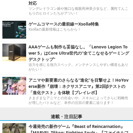
対応
ツンデレドラゴン娘や無口な複眼死神美少女など、属性てんこ
もりのヒロインたちがアツい！
ゲームコマースの最前線ーXsolla特集
Xsollaの最新情報はこちらから！
AAAゲームも制作も妥協なし。「Lenovo Legion To
wer 5」はCore Ultra世代の“全てこなせるゲーミング
デスクトップ”
迫力を感じる強力スペック。メンテナンスしやすい構造もあり
がたい！
アニマや新要素のさらなる“進化”を目撃せよ！HoYov
erse新作『崩壊：ネクサスアニマ』第2回βテストの
「進化テスト」を体験【プレイレポ】
さまざまなアニマとの出会いや、スキルによってさらに戦略性
が増したバトルなど、本作の注目の要素に迫ります！
連載・注目記事
今週発売の新作ゲーム『Beast of Reincarnation』
『MARVEL Tōkon: Fighting Souls』『ファイナルフ