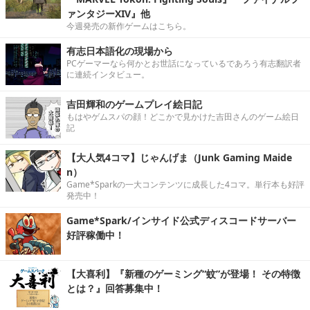
ァンタジーXIV』他
今週発売の新作ゲームはこちら。
有志日本語化の現場から
PCゲーマーなら何かとお世話になっているであろう有志翻訳者
に連続インタビュー。
吉田輝和のゲームプレイ絵日記
もはやゲムスパの顔！どこかで見かけた吉田さんのゲーム絵日
記
【大人気4コマ】じゃんげま（Junk Gaming Maide
n）
Game*Sparkの一大コンテンツに成長した4コマ。単行本も好評
発売中！
Game*Spark/インサイド公式ディスコードサーバー
好評稼働中！
【大喜利】『新種のゲーミング“蚊”が登場！ その特徴
とは？』回答募集中！