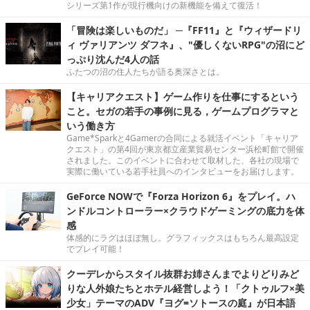
シリーズ第1作が現行機向けの新機能を備えて復活！
「冒険は楽しいものだ」 ─『FF11』と『ウィザードリ
ィ ヴァリアンツ ダフネ』、"優しくないRPG"の沼にど
っぷり沈んだ4人の話
ふたつの沼の住人たちが語る奥深さとは。
【キャリアクエスト】ゲーム作りを仕事にするという
こと。セガの若手の事例に見る，ゲームプログラマと
いう働き方
Game*Sparkと4Gamerの合同による就活イベント「キャリア
クエスト」の第4回が東京都立産業貿易センター浜松町館で開催
されました。このイベントに合わせて取材した、各社の現場で
実際に働いている若手社員へのインタビューをお届けします。
GeForce NOWで『Forza Horizon 6』をプレイ。ハ
ンドルコントローラー×クラウドゲーミングの底力を体
感
体感的にラグはほぼ無し。グラフィックスはもちろん最高設定
でプレイ可能！
クーデレからスタイル抜群お姉さんまでよりどりみど
りな人外娘たちとホテル経営しよう！「クトゥルフ×美
少女」テーマのADV『ヨグ=ソトースの庭』が日本語