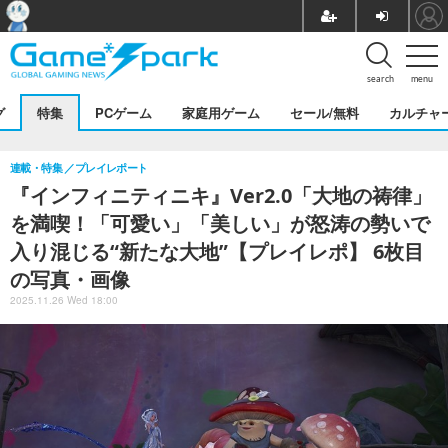
search
menu
グ
特集
PCゲーム
家庭用ゲーム
セール/無料
カルチャ
連載・特集
プレイレポート
『インフィニティニキ』Ver2.0「大地の祷律」
を満喫！「可愛い」「美しい」が怒涛の勢いで
入り混じる“新たな大地”【プレイレポ】 6枚目
の写真・画像
2025.11.26 Wed 18:00