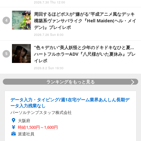
2026.7.30 Thu 12:00
周回するほどボスが“嫌がる”平成アニメ風なデッキ
構築系ヴァンサバライク『Hell Maiden(ヘル・メイ
デン)』プレイレポ
2026.7.26 Sun 8:00
“色々デカい”美人妖怪と少年のドキドキなひと夏…
ハートフルホラーADV『八尺様がいた夏休み』プレ
イレポ
2026.8.2 Sun 19:00
ランキングをもっと見る
データ入力・タイピング/週1在宅ゲーム業界あんしん長期デ
ータ入力残業なし
パーソルテンプスタッフ株式会社
大阪府
時給1,500円～1,600円
派遣社員