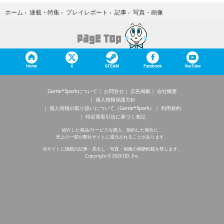
写真・画像
ホーム
›
連載・特集
›
プレイレポート
›
記事
›
Home
X
STEAM
Facebook
YouTube
Game*Sparkについて
お問合せ
広告掲載
会社概要
個人情報保護方針
個人情報の取り扱いについて（Game*Spark）
利用規約
特定商取引法に基づく表記
紹介した商品/サービスを購入、契約した場合に、
売上の一部が弊社サイトに還元されることがあります。
当サイトに掲載の記事・見出し・写真・画像の無断転載を禁じます。
Copyright © 2026 IID, Inc.