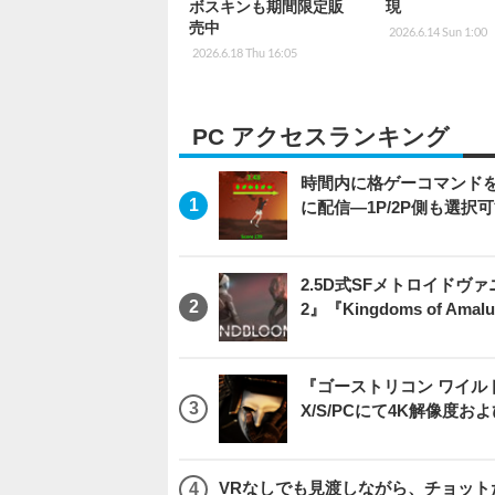
ボスキンも期間限定販
現
売中
2026.6.14 Sun 1:00
2026.6.18 Thu 16:05
PC アクセスランキング
時間内に格ゲーコマンドを入
に配信―1P/2P側も選択
2.5D式SFメトロイドヴァ
2』『Kingdoms of 
『ゴーストリコン ワイルドラン
X/S/PCにて4K解像度お
VRなしでも見渡しながら、チョット