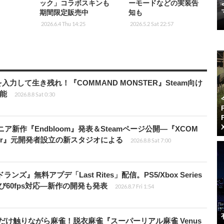
ック」コラボスキンも
ーモードなどの実装告
期間限定販売中
知も
2026.6.4 Thu 14:25
2026.5.2 Sat 22:57
力して生き残れ！『COMMAND MONSTER』Steam向け
可能
2026.8.8 Sat 0:30
ニア新作『Endbloom』発表＆Steamページ公開―『XCOM
Amalur』元開発者設立の新スタジオによる
2026.8.8 Sat 7:00
ズ』無料アプデ「Last Rites」配信。PS5/Xbox Series
よび60fps対応―新作の開発も発表
2026.8.7 Fri 1:54
だけ触りながら麻雀！脱衣麻雀『スーパーリアル麻雀 Venus