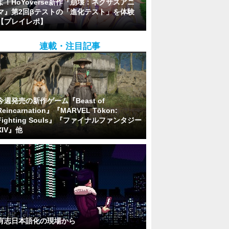
よ！HoYoverse新作『崩壊：ネクサスアニ
マ』第2回βテストの「進化テスト」を体験
【プレイレポ】
連載・注目記事
今週発売の新作ゲーム『Beast of
Reincarnation』『MARVEL Tōkon:
Fighting Souls』『ファイナルファンタジー
XIV』他
有志日本語化の現場から