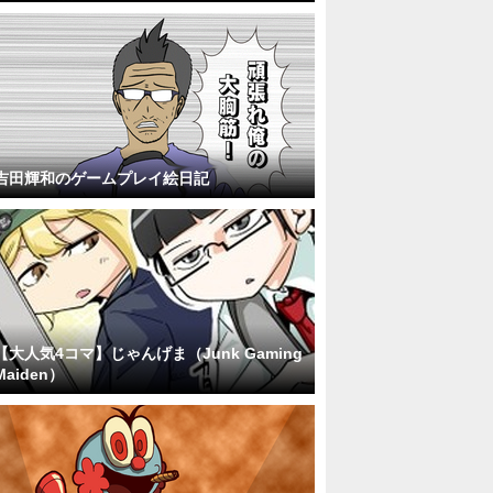
吉田輝和のゲームプレイ絵日記
【大人気4コマ】じゃんげま（Junk Gaming
Maiden）