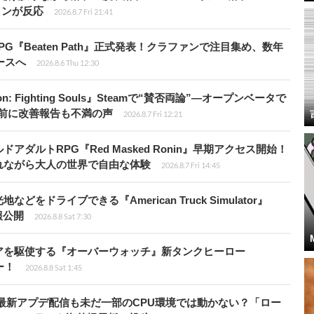
インが反応
2026.8.7 Fri 21:41
PG『Beaten Path』正式発表！クラファンで注目集め、数年
ースへ
2026.8.6 Thu 12:30
: Fighting Souls』Steamで“賛否両論”―オープンベータで
前に改善報告も不満の声
2026.8.7 Fri 12:21
ダルトRPG『Red Masked Ronin』早期アクセス開始！
れながら大人の世界で自由な体験
2026.8.7 Fri 14:45
ドライブできる『American Truck Simulator』
情報公開
2026.8.8 Sat 7:30
アを駆使する『オーバーウォッチ』新タンクヒーロー
ー！
2026.8.8 Sat 1:45
最新アプデ配信も未だ一部のCPU環境では動かない？「ロー