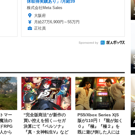
休取得実績あり」/月給39
株式会社Meta Sales
大阪府
月給27万6,900円～55万円
正社員
Sponsored by
トマー
“完全版商法”が新作の
PS5/Xbox Series X|S
魔法の
買い控えを招く―セガ
版が110円！『龍が如く
ドRPG
決算にて『ペルソナ』
０』『極』『極２』を
人から
『真・女神転生V』など
既に遊び倒した人には