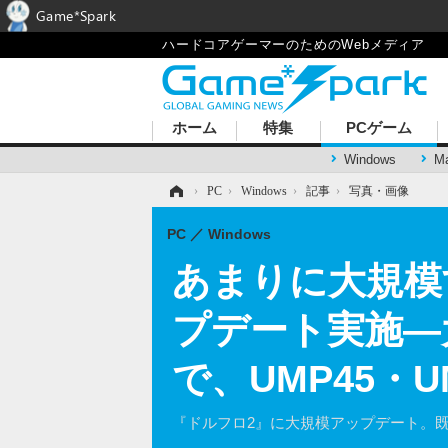
Game*Spark
ハードコアゲーマーのためのWebメディア
ホーム
特集
PCゲーム
Windows
M
ホーム
›
PC
›
Windows
›
記事
›
写真・画像
PC
Windows
あまりに大規模
プデート実施―
で、UMP45・
『ドルフロ2』に大規模アップデート。