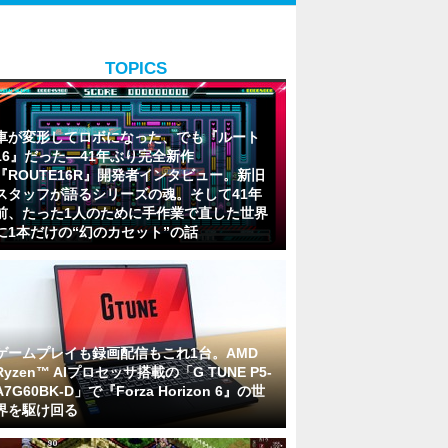
TOPICS
車が変形してロボになった、でも『ルート
16』だった―41年ぶり完全新作
『ROUTE16R』開発者インタビュー。新旧
スタッフが語るシリーズの魂。そして41年
前、たった1人のために手作業で直した世界
に1本だけの“幻のカセット”の話
ゲームプレイも録画配信もこれ1台。AMD
Ryzen™ AIプロセッサ搭載の「G TUNE P5-
A7G60BK-D」で『Forza Horizon 6』の世
界を駆け回る