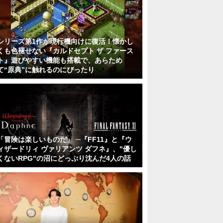
シリーズ第1作が現行機向けに復活！懐かし
くも色褪せない『カルドセプト ザ ファース
ト』遊びやすい機能も搭載で、あらため
て“原典”に触れるのにぴったり
「冒険は楽しいものだ」 ─『FF11』と『ウ
ィザードリィ ヴァリアンツ ダフネ』、"優し
くないRPG"の沼にどっぷり沈んだ4人の話