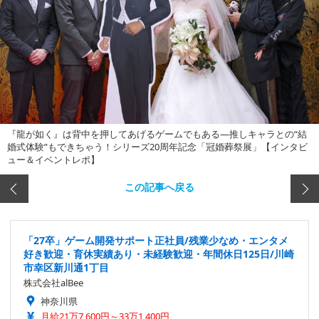
『龍が如く』は背中を押してあげるゲームでもある―推しキャラとの“結
婚式体験”もできちゃう！シリーズ20周年記念「冠婚葬祭展」【インタビ
ュー＆イベントレポ】
この記事へ戻る
「27卒」ゲーム開発サポート正社員/残業少なめ・エンタメ
好き歓迎・育休実績あり・未経験歓迎・年間休日125日/川崎
市幸区新川通1丁目
株式会社alBee
神奈川県
月給21万7,600円～33万1,400円