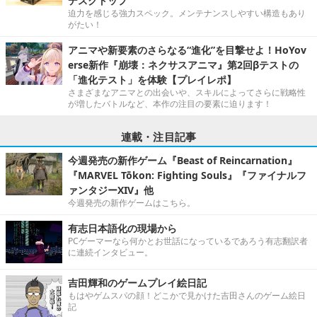
デスクトップ”
迫力を感じる強力スペック。メンテナンスしやすい構造もあり
がたい！
アニマや新要素のさらなる“進化”を目撃せよ！HoYov
erse新作『崩壊：ネクサスアニマ』第2回βテストの
「進化テスト」を体験【プレイレポ】
さまざまなアニマとの出会いや、スキルによってさらに戦略性
が増したバトルなど、本作の注目の要素に迫ります！
連載・注目記事
今週発売の新作ゲーム『Beast of Reincarnation』
『MARVEL Tōkon: Fighting Souls』『ファイナルフ
ァンタジーXIV』他
今週発売の新作ゲームはこちら。
有志日本語化の現場から
PCゲーマーなら何かとお世話になっているであろう有志翻訳者
に連続インタビュー。
吉田輝和のゲームプレイ絵日記
もはやゲムスパの顔！どこかで見かけた吉田さんのゲーム絵日
記