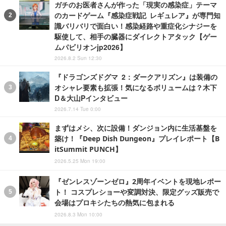
ガチのお医者さんが作った「現実の感染症」テーマ
のカードゲーム『感染症戦記 レギュレア』が専門知
識バリバリで面白い！感染経路や重症化シナジーを
駆使して、相手の臓器にダイレクトアタック【ゲー
ムパビリオンjp2026】
2026.8.2 Sun 12:30
『ドラゴンズドグマ 2：ダークアリズン』は装備の
オシャレ要素も拡張！気になるボリュームは？木下
D＆大山Pインタビュー
2026.7.14 Tue 0:00
まずはメシ、次に設備！ダンジョン内に生活基盤を
築け！『Deep Dish Dungeon』プレイレポート【B
itSummit PUNCH】
2026.5.25 Mon 19:00
『ゼンレスゾーンゼロ』2周年イベントを現地レポー
ト！ コスプレショーや変調対決、限定グッズ販売で
会場はプロキシたちの熱気に包まれる
2026.8.3 Mon 10:00