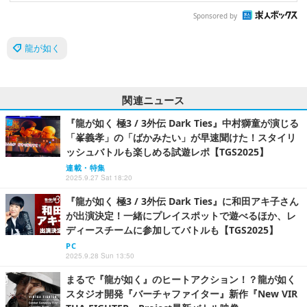
Sponsored by
龍が如く
関連ニュース
『龍が如く 極3 / 3外伝 Dark Ties』中村獅童が演じる
「峯義孝」の「ばかみたい」が早速聞けた！スタイリ
ッシュバトルも楽しめる試遊レポ【TGS2025】
連載・特集
2025.9.27 Sat 18:20
『龍が如く 極3 / 3外伝 Dark Ties』に和田アキ子さん
が出演決定！一緒にプレイスポットで遊べるほか、レ
ディースチームに参加してバトルも【TGS2025】
PC
2025.9.28 Sun 13:50
まるで『龍が如く』のヒートアクション！？龍が如く
スタジオ開発『バーチャファイター』新作『New VIR