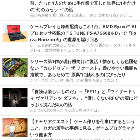
前、たった1人のために手作業で直した世界に1本だけ
の“幻のカセット”の話
長い時を経て受け継がれる過去と、新たに生まれるものとは。
ゲームプレイも録画配信もこれ1台。AMD Ryzen™ AI
プロセッサ搭載の「G TUNE P5-A7G60BK-D」で『Fo
rza Horizon 6』の世界を駆け回る
ゲーム＆制作の拠点となるノートPCで話題のレースタイトルを
プレイ。放熱性能もチェックしました！
シリーズ第1作が現行機向けに復活！懐かしくも色褪せ
ない『カルドセプト ザ ファースト』遊びやすい機能も
搭載で、あらためて“原典”に触れるのにぴったり
シリーズ第1作が現行機向けの新機能を備えて復活！
「冒険は楽しいものだ」 ─『FF11』と『ウィザードリ
ィ ヴァリアンツ ダフネ』、"優しくないRPG"の沼にど
っぷり沈んだ4人の話
ふたつの沼の住人たちが語る奥深さとは。
【キャリアクエスト】ゲーム作りを仕事にするという
こと。セガの若手の事例に見る，ゲームプログラマと
いう働き方