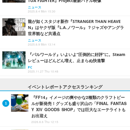
TUA FIGHTER』Project最新バトル映像
ニュース
2025.8.4 Mon 15:30
龍が如くスタジオ新作『STRANGER THAN HEAVE
N』はヤクザ版『L.A.ノワール』？ジャズやアングラ
世界観など共通点
ニュース
2025.6.9 Mon 13:14
『パルワールド』いよいよ“圧倒的に好評”に。Steam
レビューはどんどん増え、止まらぬ快進撃
PC
2025.11.27 Thu 10:48
イベントレポートアクセスランキング
『FF14』イメージの爽やかな2種類のクラフトビー
ルが新発売！グッズも盛り沢山の「FINAL FANTAS
Y XIV GOODS SHOP」では巨大なエーテライトも
お出迎え
2026.8.6 Thu 12:15