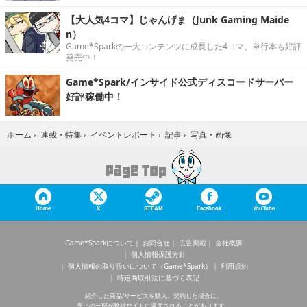
【大人気4コマ】じゃんげま（Junk Gaming Maide
n）
Game*Sparkの一大コンテンツに成長した4コマ。単行本も好評
発売中！
Game*Spark/インサイド公式ディスコードサーバー
好評稼働中！
写真・画像
ホーム
›
連載・特集
›
イベントレポート
›
記事
›
Home
X
STEAM
Facebook
YouTube
Game*Sparkについて
お問合せ
広告掲載
会社概要
個人情報保護方針
個人情報の取り扱いについて（Game*Spark）
利用規約
特定商取引法に基づく表記
紹介した商品/サービスを購入、契約した場合に、
売上の一部が弊社サイトに還元されることがあります。