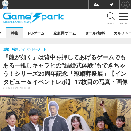
search
menu
グ
特集
PCゲーム
家庭用ゲーム
セール/無料
カルチャ
連載・特集
イベントレポート
『龍が如く』は背中を押してあげるゲームでも
ある―推しキャラとの“結婚式体験”もできちゃ
う！シリーズ20周年記念「冠婚葬祭展」【イン
タビュー＆イベントレポ】 17枚目の写真・画像
2025.11.28 Fri 12:00