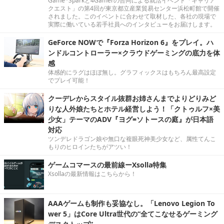
Game*Sparkと4Gamerの合同による就活イベント「キャリア
クエスト」の第4回が東京都立産業貿易センター浜松町館で開催
されました。このイベントに合わせて取材した、各社の現場で
実際に働いている若手社員へのインタビューをお届けします。
GeForce NOWで『Forza Horizon 6』をプレイ。ハ
ンドルコントローラー×クラウドゲーミングの底力を体
感
体感的にラグはほぼ無し。グラフィックスはもちろん最高設定
でプレイ可能！
クーデレからスタイル抜群お姉さんまでよりどりみど
りな人外娘たちとホテル経営しよう！「クトゥルフ×美
少女」テーマのADV『ヨグ=ソトースの庭』が日本語
対応
ツンデレドラゴン娘や無口な複眼死神美少女など、属性てんこ
もりのヒロインたちがアツい！
ゲームコマースの最前線ーXsolla特集
Xsollaの最新情報はこちらから！
AAAゲームも制作も妥協なし。「Lenovo Legion To
wer 5」はCore Ultra世代の“全てこなせるゲーミング