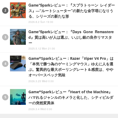
Game*Sparkレビュー：『スプラトゥーン レイダー
ス』―“ルートシューター”の新たな金字塔になりう
る、シリーズの新たな形
2026.8.2 Sun 19:30
Game*Sparkレビュー：『Days Gone Remastere
d』質は高いが人は選ぶ、いぶし銀の良作リマスタ
ー
2025.5.12 Mon 21:00
Game*Sparkレビュー：Razer「Viper V4 Pro」は
「本気で勝つ為のゲーミングマウス」ゆえに人を選
ぶ。驚異的な最大ポーリングレート＆感度は、やや
オーバースペック気味
2026.3.25 Wed 0:00
Game*Sparkレビュー『Heart of the Machine』
ハマれるジャンルのキメラと化した、シティビルダ
ーの突然変異体
2026.3.4 Wed 0:00