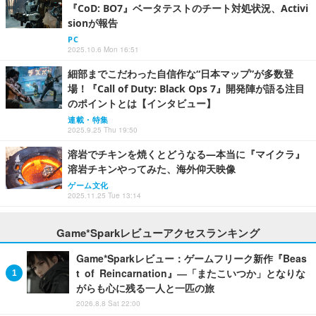
『CoD: BO7』ベータテストのチート対処状況、Activi
sionが報告
PC
2025.10.6 Mon 16:51
細部までこだわった自信作な“日本マップ”が多数登
場！『Call of Duty: Black Ops 7』開発陣が語る注目
のポイントとは【インタビュー】
連載・特集
2025.9.25 Thu 19:50
溶岩でチキンを焼くとどうなる―本当に『マイクラ』
溶岩チキンやってみた、海外仰天映像
ゲーム文化
2025.11.25 Tue 13:14
Game*Sparkレビューアクセスランキング
Game*Sparkレビュー：ゲームフリーク新作『Beas
t of Reincarnation』―「またこいつか」となりな
がらも心に残る一人と一匹の旅
2026.8.8 Sat 22:00