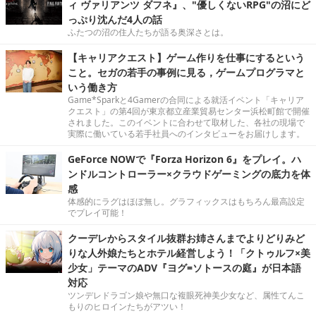
ィ ヴァリアンツ ダフネ』、"優しくないRPG"の沼にど
っぷり沈んだ4人の話
ふたつの沼の住人たちが語る奥深さとは。
【キャリアクエスト】ゲーム作りを仕事にするという
こと。セガの若手の事例に見る，ゲームプログラマと
いう働き方
Game*Sparkと4Gamerの合同による就活イベント「キャリア
クエスト」の第4回が東京都立産業貿易センター浜松町館で開催
されました。このイベントに合わせて取材した、各社の現場で
実際に働いている若手社員へのインタビューをお届けします。
GeForce NOWで『Forza Horizon 6』をプレイ。ハ
ンドルコントローラー×クラウドゲーミングの底力を体
感
体感的にラグはほぼ無し。グラフィックスはもちろん最高設定
でプレイ可能！
クーデレからスタイル抜群お姉さんまでよりどりみど
りな人外娘たちとホテル経営しよう！「クトゥルフ×美
少女」テーマのADV『ヨグ=ソトースの庭』が日本語
対応
ツンデレドラゴン娘や無口な複眼死神美少女など、属性てんこ
もりのヒロインたちがアツい！