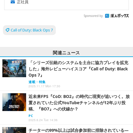
正社員
Sponsored by
Call of Duty: Black Ops 7
関連ニュース
「シリーズ伝統のシステムを土台に協力プレイを拡充
した」海外レビューハイスコア『Call of Duty: Black
Ops 7』
連載・特集
2025.11.17 Mon 17:30
近未来FPS『CoD: BO2』の時代に現実が追いつく。放
置されていた公式YouTubeチャンネルが12年ぶり投
稿、『BO7』への伏線か？
PC
2025.6.24 Tue 14:36
チーターの99%以上は試合参加前に排除されている―