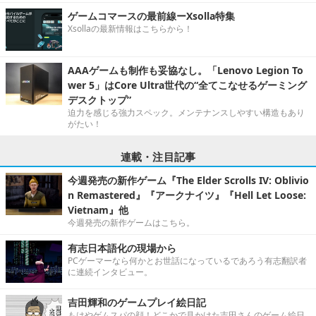
ゲームコマースの最前線ーXsolla特集
Xsollaの最新情報はこちらから！
AAAゲームも制作も妥協なし。「Lenovo Legion To
wer 5」はCore Ultra世代の“全てこなせるゲーミング
デスクトップ”
迫力を感じる強力スペック。メンテナンスしやすい構造もあり
がたい！
連載・注目記事
今週発売の新作ゲーム『The Elder Scrolls IV: Oblivio
n Remastered』『アークナイツ』『Hell Let Loose:
Vietnam』他
今週発売の新作ゲームはこちら。
有志日本語化の現場から
PCゲーマーなら何かとお世話になっているであろう有志翻訳者
に連続インタビュー。
吉田輝和のゲームプレイ絵日記
もはやゲムスパの顔！どこかで見かけた吉田さんのゲーム絵日