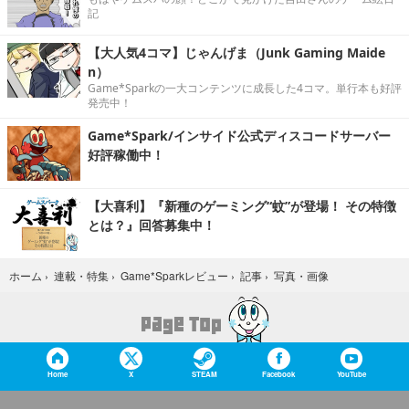
記
【大人気4コマ】じゃんげま（Junk Gaming Maide
n）
Game*Sparkの一大コンテンツに成長した4コマ。単行本も好評
発売中！
Game*Spark/インサイド公式ディスコードサーバー
好評稼働中！
【大喜利】『新種のゲーミング“蚊”が登場！ その特徴
とは？』回答募集中！
写真・画像
ホーム
›
連載・特集
›
Game*Sparkレビュー
›
記事
›
Home
X
STEAM
Facebook
YouTube