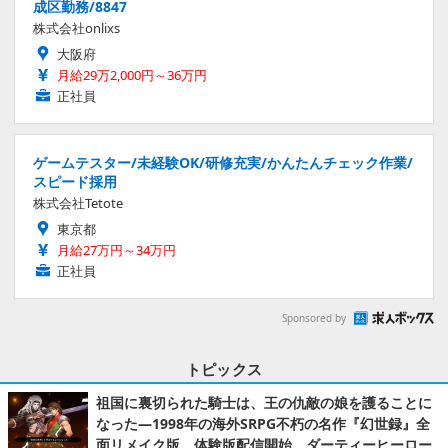
成区勤務/8847
株式会社onlixs
大阪府
月給29万2,000円～36万円
正社員
ゲームテスター/未経験OK/研修充実/かんたんチェック作業/
スピード採用
株式会社Tetote
東京都
月給27万円～34万円
正社員
Sponsored by
トピックス
祖国に裏切られた騎士は、王の仇敵の娘を護ることに
なった―1998年の海外SRPG不朽の名作『幻世録』全
面リメイク版、体験版配信開始。ダーティーヒーロー