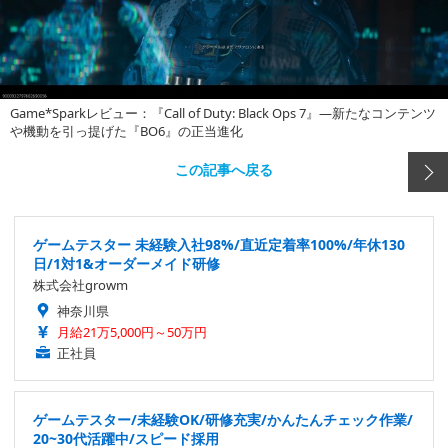
Game*Sparkレビュー：『Call of Duty: Black Ops 7』―新たなコンテンツ
や機動を引っ提げた『BO6』の正当進化
この記事へ戻る
ゲームテスター 未経験入社98%/直近定着率100%/年休130
日/1対1&オーダーメイド研修
株式会社growm
神奈川県
月給21万5,000円～50万円
正社員
ゲームテスター/未経験OK/研修充実/かんたんチェック作業/
20~30代活躍中/スピード採用