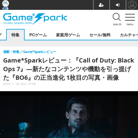
search
menu
グ
特集
PCゲーム
家庭用ゲーム
セール/無料
カルチャ
連載・特集
Game*Sparkレビュー
Game*Sparkレビュー：『Call of Duty: Black
Ops 7』―新たなコンテンツや機動を引っ提げ
た『BO6』の正当進化 1枚目の写真・画像
2025.11.30 Sun 15:00