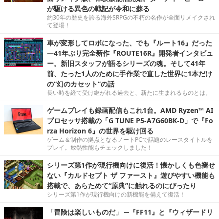
が駆ける異色の戦記が令和に蘇る
約30年の歴史を誇る海外SRPGの不朽の名作が全面リメイクされ
て登場！
車が変形してロボになった、でも『ルート16』だった
―41年ぶり完全新作『ROUTE16R』開発者インタビュ
ー。新旧スタッフが語るシリーズの魂。そして41年
前、たった1人のために手作業で直した世界に1本だけ
の“幻のカセット”の話
長い時を経て受け継がれる過去と、新たに生まれるものとは。
ゲームプレイも録画配信もこれ1台。AMD Ryzen™ AI
プロセッサ搭載の「G TUNE P5-A7G60BK-D」で『Fo
rza Horizon 6』の世界を駆け回る
ゲーム＆制作の拠点となるノートPCで話題のレースタイトルを
プレイ。放熱性能もチェックしました！
シリーズ第1作が現行機向けに復活！懐かしくも色褪せ
ない『カルドセプト ザ ファースト』遊びやすい機能も
搭載で、あらためて“原典”に触れるのにぴったり
シリーズ第1作が現行機向けの新機能を備えて復活！
「冒険は楽しいものだ」 ─『FF11』と『ウィザードリ