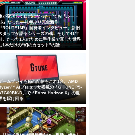
車が変形してロボになった、でも『ルート
16』だった―41年ぶり完全新作
『ROUTE16R』開発者インタビュー。新旧
スタッフが語るシリーズの魂。そして41年
前、たった1人のために手作業で直した世界
に1本だけの“幻のカセット”の話
ゲームプレイも録画配信もこれ1台。AMD
Ryzen™ AIプロセッサ搭載の「G TUNE P5-
A7G60BK-D」で『Forza Horizon 6』の世
界を駆け回る