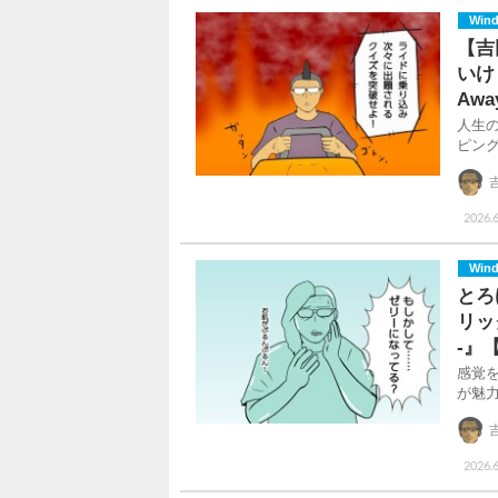
Win
【吉
いけ
Awa
人生
ピン
2026.
Win
とろ
リック
-』
感覚
が魅
2026.6