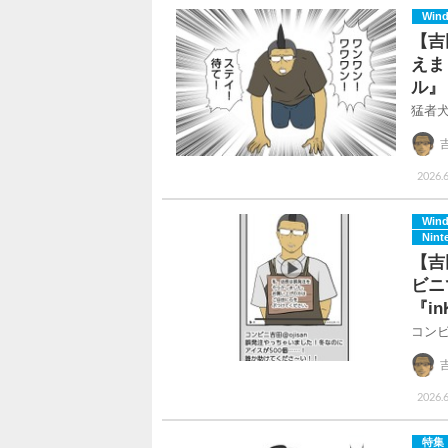
Win
【吉
えま
ル』
猛者
2026.6
Win
Nint
【吉
ビニ
『inK
コン
2026.
特集