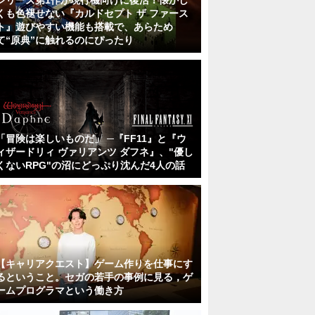
シリーズ第1作が現行機向けに復活！懐かし
くも色褪せない『カルドセプト ザ ファース
ト』遊びやすい機能も搭載で、あらため
て“原典”に触れるのにぴったり
「冒険は楽しいものだ」 ─『FF11』と『ウ
ィザードリィ ヴァリアンツ ダフネ』、"優し
くないRPG"の沼にどっぷり沈んだ4人の話
【キャリアクエスト】ゲーム作りを仕事にす
るということ。セガの若手の事例に見る，ゲ
ームプログラマという働き方