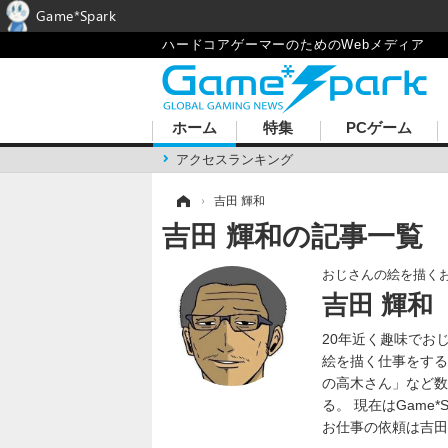
Game*Spark
ハードコアゲーマーのためのWebメディア
ホーム
特集
PCゲーム
アクセスランキング
ホーム
›
吉田 輝和
吉田 輝和の記事一覧
おじさんの絵を描く
吉田 輝和
20年近く趣味でお
絵を描く仕事をする
の高木さん」など数
る。 現在はGame
お仕事の依頼は吉田