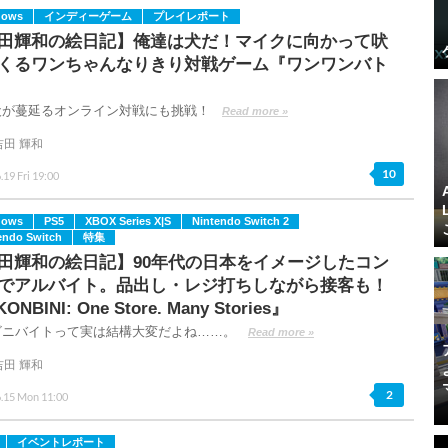
dows
インディーゲーム
プレイレポート
田輝和の絵日記】俺達は犬だ！マイクに向かって吠
くるワンちゃんなりきり対戦ゲーム『ワンワンバト
犬が蔓延るオンライン対戦にも挑戦！
Read more »
吉田 輝和
10
.19 Fri 19:00
dows
PS5
XBOX Series X|S
Nintendo Switch 2
endo Switch
特集
田輝和の絵日記】90年代の日本をイメージしたコン
でアルバイト。品出し・レジ打ちしながら接客も！
ONBINI: One Store. Many Stories』
ビニバイトって実は結構大変だよね……。
Read more »
吉田 輝和
2
6.15 Mon 11:00
イベントレポート