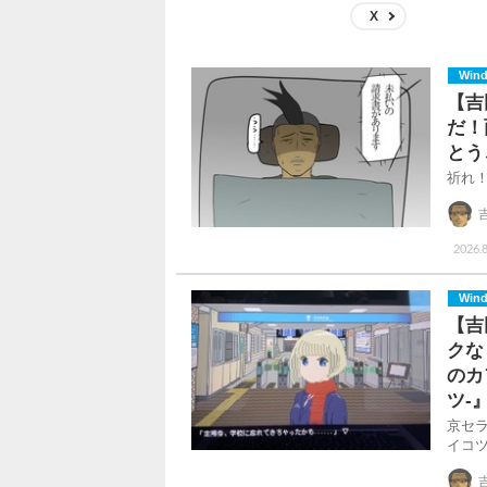
X
Win
【吉
だ！
とう
祈れ
2026.8
Win
【吉
クな
のカ
ツ-
京セ
イコツ