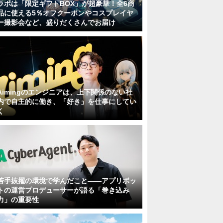
ラボは「限定ギフトBOX」が超豪華！全6商
品に使える5％オフクーポンやコスプレイヤ
ー撮影会など、盛りだくさんでお届け
Aimingのエンジニアは、上下関係のない社
内で自主的に働き、「好き」を仕事にしてい
く
若手抜擢の環境で学んだこと――アプリボッ
トの運営プロデューサーが語る「巻き込み
力」の重要性