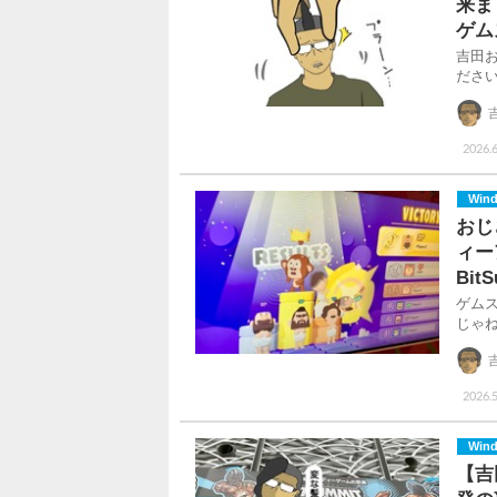
来ま
ゲム
吉田
ださ
2026.6
Win
おじ
ィー
Bit
ゲム
じゃ
2026.
Win
【吉