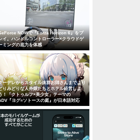
GeForce NOWで『Forza Horizon 6』をプ
レイ。ハンドルコントローラー×クラウドゲ
ーミングの底力を体感
クーデレからスタイル抜群お姉さんまでより
どりみどりな人外娘たちとホテル経営しよ
う！「クトゥルフ×美少女」テーマの
ADV『ヨグ=ソトースの庭』が日本語対応