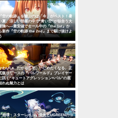
『空の軌跡』を遊ぶのは「今」がベスト！暑
い夏、涼しい部屋の中で“青い空”が似合う大
冒険へ―最安値でセール中の『the 1st』か
ら新作『空の軌跡 the 2nd』まで駆け抜けよ
う
かわいい…だからこそ、いじめたくなる。正
式版リリースの『パルワールド』プレイヤー
に訊く“キュートアグレッション×パル”の底
知れぬ魅力とは
『崩壊：スターレイル』爻光とUGREENのコ