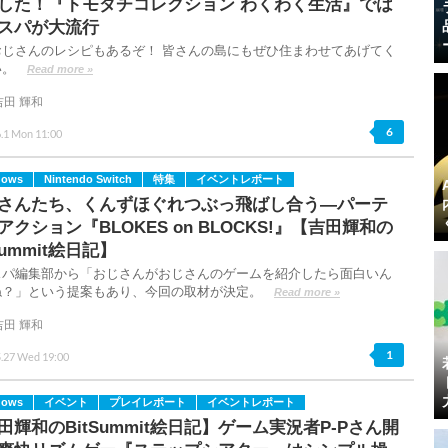
した！『トモダチコレクション わくわく生活』では
スパが大流行
おじさんのレシピもあるぞ！ 皆さんの島にもぜひ住まわせてあげてく
い。
Read more »
吉田 輝和
6
.1 Mon 11:00
dows
Nintendo Switch
特集
イベントレポート
さんたち、くんずほぐれつぶっ飛ばし合う―パーテ
アクション『BLOKES on BLOCKS!』【吉田輝和の
Summit絵日記】
スパ編集部から「おじさんがおじさんのゲームを紹介したら面白いん
ね？」という提案もあり、今回の取材が決定。
Read more »
吉田 輝和
1
5.27 Wed 19:00
dows
イベント
プレイレポート
イベントレポート
田輝和のBitSummit絵日記】ゲーム実況者P-Pさん開