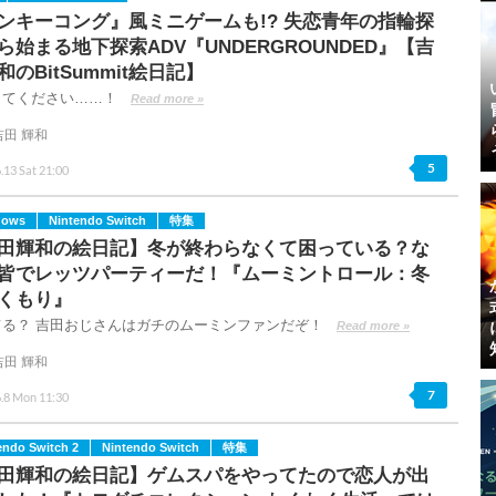
ンキーコング』風ミニゲームも!? 失恋青年の指輪探
ら始まる地下探索ADV『UNDERGROUNDED』【吉
和のBitSummit絵日記】
してください……！
Read more »
吉田 輝和
5
.13 Sat 21:00
dows
Nintendo Switch
特集
田輝和の絵日記】冬が終わらなくて困っている？な
皆でレッツパーティーだ！『ムーミントロール：冬
くもり』
てる？ 吉田おじさんはガチのムーミンファンだぞ！
Read more »
吉田 輝和
7
.8 Mon 11:30
endo Switch 2
Nintendo Switch
特集
田輝和の絵日記】ゲムスパをやってたので恋人が出