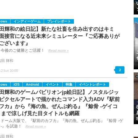
dows
インディーゲーム
プレイレポート
田輝和の絵日記】新たな社畜を生み出すのはキミ
面接官になる近未来シミュレーター『ご応募ありが
ございます』
！今後のご健勝とご活躍！
Read more »
吉田 輝和
2
.2 Sun 10:00
dows
iOS
Android
イベント
特集
イベントレポート
田輝和のゲームパビリオンjp絵日記】ノスタルジッ
ピクセルアートで描かれたコマンド入力ADV『駅前
フカ』から『海の魚、ぜんぶ釣る』『鯨骨 -ゲイコ
』まで涼しげ見た目タイトルも網羅
ラドーム大阪で、『駅前のカフカ』『海の魚、ぜんぶ釣る』『鯨骨 -ゲ
-』を試遊！
Read more »
吉田 輝和