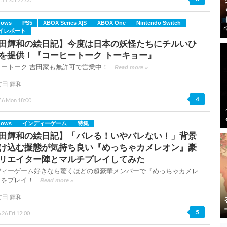
dows
PS5
XBOX Series X|S
XBOX One
Nintendo Switch
イレポート
田輝和の絵日記】今度は日本の妖怪たちにチルいひ
を提供！『コーヒートーク トーキョー』
ヒートーク 吉田家も無許可で営業中！
Read more »
吉田 輝和
4
.6 Mon 18:00
dows
インディーゲーム
特集
田輝和の絵日記】「バレる！いやバレない！」背景
け込む擬態が気持ち良い『めっちゃカメレオン』豪
リエイター陣とマルチプレイしてみた
ディーゲーム好きなら驚くほどの超豪華メンバーで『めっちゃカメレ
』をプレイ！
Read more »
吉田 輝和
5
.26 Fri 12:00