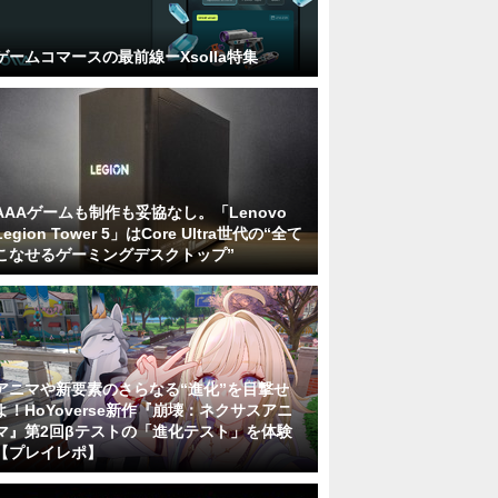
ゲームコマースの最前線ーXsolla特集
AAAゲームも制作も妥協なし。「Lenovo
Legion Tower 5」はCore Ultra世代の“全て
こなせるゲーミングデスクトップ”
アニマや新要素のさらなる“進化”を目撃せ
よ！HoYoverse新作『崩壊：ネクサスアニ
マ』第2回βテストの「進化テスト」を体験
【プレイレポ】