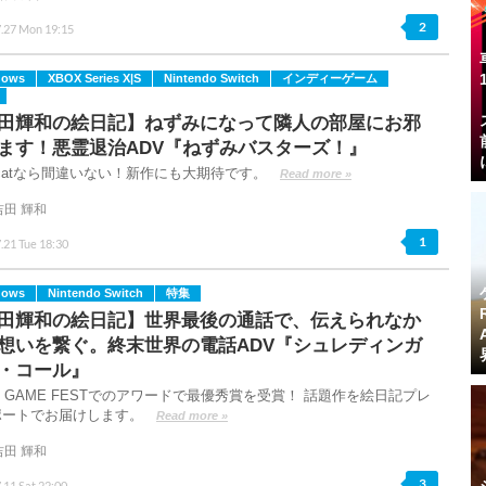
2
7.27 Mon 19:15
dows
XBOX Series X|S
Nintendo Switch
インディーゲーム
田輝和の絵日記】ねずみになって隣人の部屋にお邪
ます！悪霊退治ADV『ねずみバスターズ！』
ncatなら間違いない！新作にも大期待です。
Read more »
吉田 輝和
1
.21 Tue 18:30
dows
Nintendo Switch
特集
田輝和の絵日記】世界最後の通話で、伝えられなか
想いを繋ぐ。終末世界の電話ADV『シュレディンガ
・コール』
N GAME FESTでのアワードで最優秀賞を受賞！ 話題作を絵日記プレ
ポートでお届けします。
Read more »
吉田 輝和
3
.11 Sat 22:00