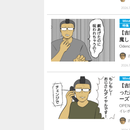
2026.
Win
特集
【吉
魔し
Ode
2026.7
Win
【吉
った
ーズ
OPE
イレ
2026.7