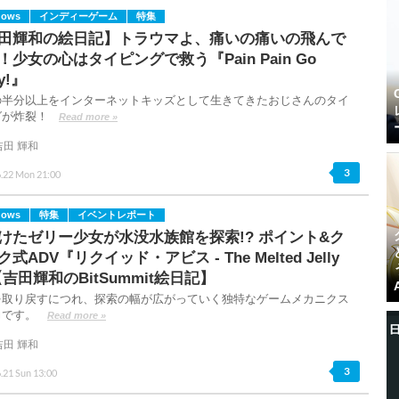
dows
インディーゲーム
特集
田輝和の絵日記】トラウマよ、痛いの痛いの飛んで
！少女の心はタイピングで救う『Pain Pain Go
y!』
の半分以上をインターネットキッズとして生きてきたおじさんのタイ
グが炸裂！
Read more »
吉田 輝和
3
6.22 Mon 21:00
dows
特集
イベントレポート
けたゼリー少女が水没水族館を探索!? ポイント&ク
式ADV『リクイッド・アビス - The Melted Jelly
【吉田輝和のBitSummit絵日記】
を取り戻すにつれ、探索の幅が広がっていく独特なゲームメカニクス
力です。
Read more »
吉田 輝和
3
.21 Sun 13:00