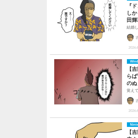
『ド
しか
田輝
結婚
2026.6
Win
【吉
らば
のぬ
覚え
2026.6
Nint
【吉