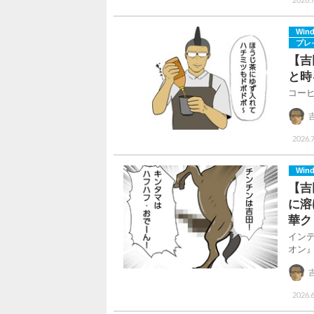
Win
プレ
【吉
と時
コー
2026.7
Win
【吉
に溶
華ク
イン
オン
2026.6