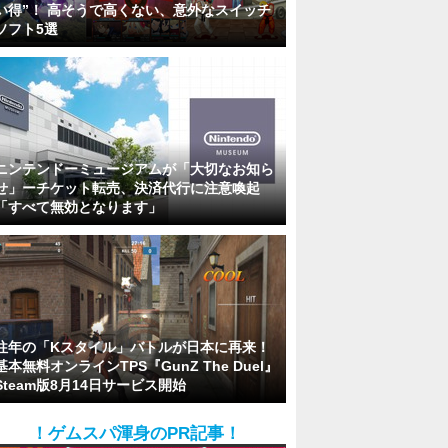
い得”！ 高そうで高くない、意外なスイッチ
ソフト5選
ニンテンドーミュージアムが「大切なお知ら
せ」ーチケット転売、決済代行に注意喚起
「すべて無効となります」
往年の「Kスタイル」バトルが日本に再来！
基本無料オンラインTPS『GunZ The Duel』
Steam版8月14日サービス開始
！ゲムスパ渾身のPR記事！