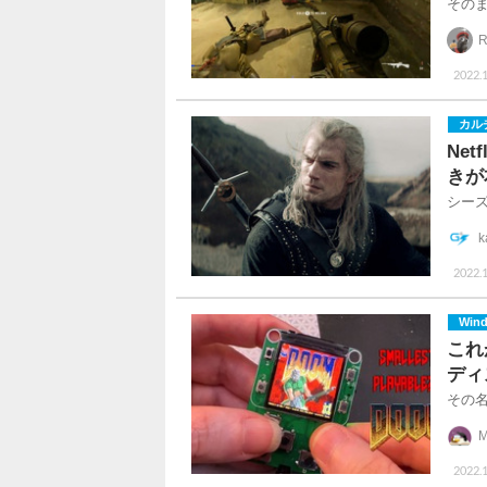
その
R
2022.1
カル
Ne
きが
シーズ
k
2022.1
Win
これ
ディ
その名
M
2022.1