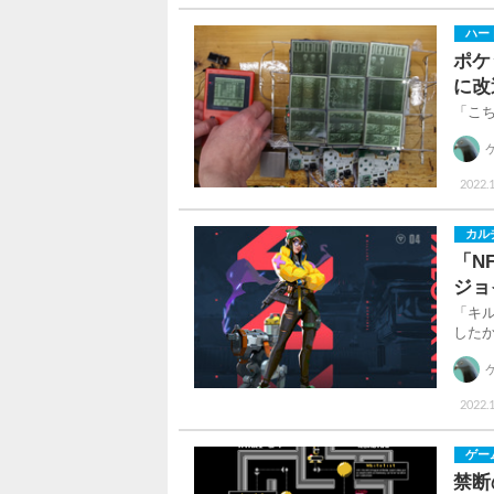
ハー
ポケ
に改
「こ
2022.1
カル
「N
ジョ
「キ
した
2022.1
ゲー
禁断