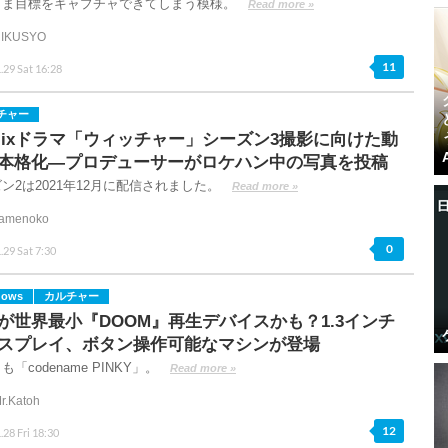
まま目標をキャプチャできてしまう模様。
Read more »
IKUSYO
11
.29 Sat 16:28
チャー
tflixドラマ「ウィッチャー」シーズン3撮影に向けた動
本格化―プロデューサーがロケハン中の写真を投稿
ン2は2021年12月に配信されました。
Read more »
amenoko
0
.29 Sat 7:30
dows
カルチャー
が世界最小『DOOM』再生デバイスかも？1.3インチ
スプレイ、ボタン操作可能なマシンが登場
も「codename PINKY」。
Read more »
r.Katoh
12
.28 Fri 18:30