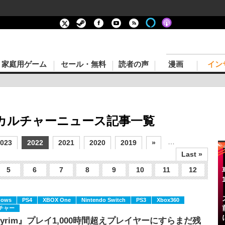
家庭用ゲーム
セール・無料
読者の声
漫画
イン
化 カルチャーニュース記事一覧
…
023
2022
2021
2020
2019
»
Last »
5
6
7
8
9
10
11
12
dows
PS4
XBOX One
Nintendo Switch
PS3
Xbox360
チャー
kyrim』プレイ1,000時間超えプレイヤーにすらまだ残