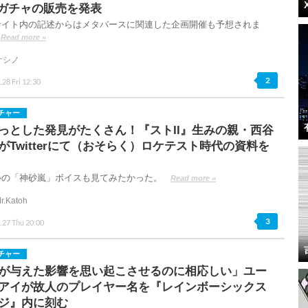
Tガチャの販売を発表
サイト内の記述からはメタバースに関連した企画開催も予想されま
Read more »
ケシノ
2
.28 Fri 12:30
チャー
っとした発見がたくさん！『ストII』生みの親・西谷
がTwitterにて（おそらく）ロケテスト時代の資料を
ルの「神砂嵐」ボイスも見てみたかった。
Read more »
r.Katoh
3
.27 Thu 20:00
チャー
が与えた影響を思い起こさせるのに相応しい」ユー
アイが故人のプレイヤー名を『レインボーシックス
ジ』内に刻む