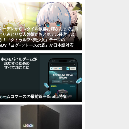
クーデレからスタイル抜群お姉さんまでより
どりみどりな人外娘たちとホテル経営しよ
う！「クトゥルフ×美少女」テーマの
ADV『ヨグ=ソトースの庭』が日本語対応
ゲームコマースの最前線ーXsolla特集