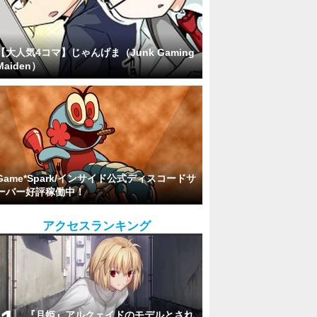
【大人気4コマ】じゃんげま（Junk Gaming
Maiden）
Game*Spark/インサイド公式ディスコードサ
ーバー好評稼働中！
アクセスランキング
『月姫』アルクェイドのモデルとされ