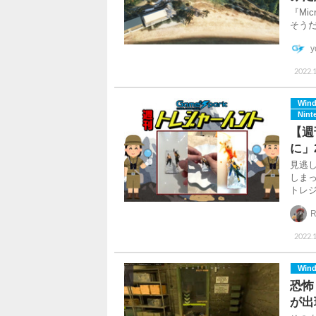
『Mic
そうだ
y
2022.1
Win
Nint
【週
に」
見逃
しま
トレジ
R
2022.1
Win
恐怖
が出