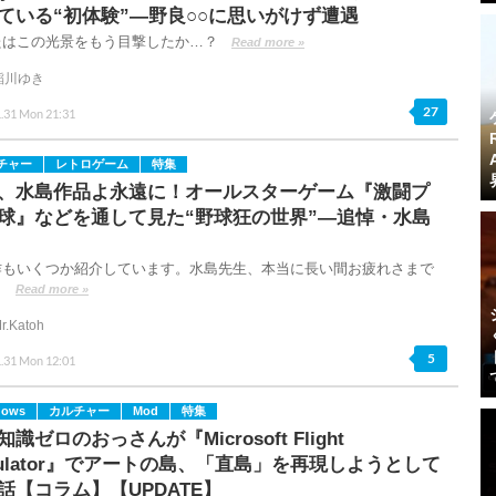
ている“初体験”―野良○○に思いがけず遭遇
たはこの光景をもう目撃したか…？
Read more »
稲川ゆき
27
1.31 Mon 21:31
チャー
レトロゲーム
特集
、水島作品よ永遠に！オールスターゲーム『激闘プ
球』などを通して見た“野球狂の世界”―追悼・水島
作もいくつか紹介しています。水島先生、本当に長い間お疲れさまで
。
Read more »
r.Katoh
5
1.31 Mon 12:01
dows
カルチャー
Mod
特集
識ゼロのおっさんが『Microsoft Flight
mulator』でアートの島、「直島」を再現しようとして
話【コラム】【UPDATE】