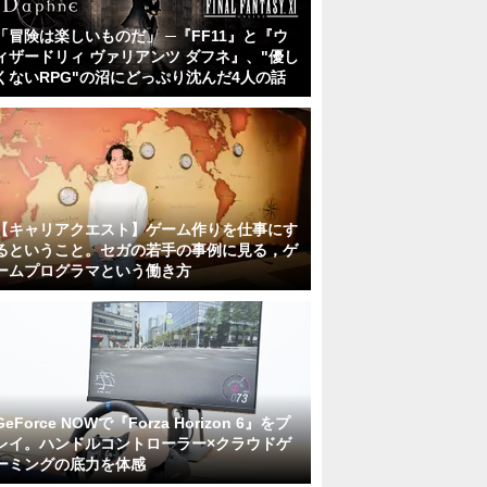
「冒険は楽しいものだ」 ─『FF11』と『ウ
ィザードリィ ヴァリアンツ ダフネ』、"優し
くないRPG"の沼にどっぷり沈んだ4人の話
【キャリアクエスト】ゲーム作りを仕事にす
るということ。セガの若手の事例に見る，ゲ
ームプログラマという働き方
GeForce NOWで『Forza Horizon 6』をプ
レイ。ハンドルコントローラー×クラウドゲ
ーミングの底力を体感