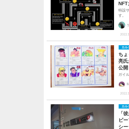
NF
特設
す。
2022.1
カル
ちょ
亮氏
公開
ガイ
M
2022.1
カル
「彼
ビー
シー