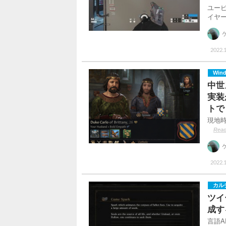
ユー
イヤ
2022.1
Win
中世
実装
トで
現地
Read
2022.1
カル
ツイ
成す
言語