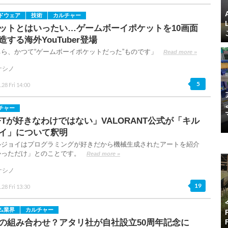
ドウェア
技術
カルチャー
ットとはいったい…ゲームボーイポケットを10画面
造する海外YouTuber登場
ちら、かつて“ゲームボーイポケットだった”ものです」
Read more »
ケシノ
5
.28 Fri 14:00
チャー
FTが好きなわけではない」VALORANT公式が「キル
イ」について釈明
ルジョイはプログラミングが好きだから機械生成されたアートを紹介
かっただけ」とのことです。
Read more »
ケシノ
19
.28 Fri 13:30
ム業界
カルチャー
の組み合わせ？アタリ社が自社設立50周年記念に