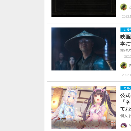
2022.1
カル
映画
本に
前作の
Read
2022.1
カル
公式
『ネ
てお
個人
M