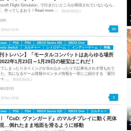
rosoft Flight Simulator』で行きたいところが再現されていないなら、
、作ってしまおう！Read more …
Read more »
oshi
20
.30 Sun 11:45
dows
PS5
PS4
XBOX Series X|S
XBOX One
endo Switch
カルチャー
レトロゲーム
インディーゲーム
特集
刊トレハン】「モータルコンバットはあらゆる場所
2022年1月23日～1月29日の秘宝はこれだ！
してしまったりタイミングが合わなかったりで記事化されず埋もれて
った、気になるゲーム情報やエンタメ情報を一挙にご紹介する「週刊
ャ …
Read more »
IKUSYO
2
.30 Sun 10:00
dows
PS5
PS4
XBOX Series X|S
XBOX One
カルチャー
！『CoD: ヴァンガード』のマルチプレイに動く死体
現…倒れたまま地面を滑るように移動