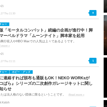
みお
9
.27 Thu 11:30
チャー
版「モータルコンバット」続編の企画が進行中！脚
マーベルドラマ「ムーンナイト」脚本家を起用
興行収入やHBO Maxでの人気は上々であるようです。
 more »
みお
1
.27 Thu 11:11
チャー
ホビー・グッズ
に連絡すれば頒布も通販もOK！NEKO WORKsが
コぱら』シリーズの二次創作ガレージキットに関し
知らせ
または法人格のない団体に限るということです。
Read more »
r.Katoh