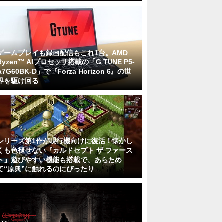
ゲームプレイも録画配信もこれ1台。AMD
Ryzen™ AIプロセッサ搭載の「G TUNE P5-
A7G60BK-D」で『Forza Horizon 6』の世
界を駆け回る
シリーズ第1作が現行機向けに復活！懐かし
くも色褪せない『カルドセプト ザ ファース
ト』遊びやすい機能も搭載で、あらため
て“原典”に触れるのにぴったり