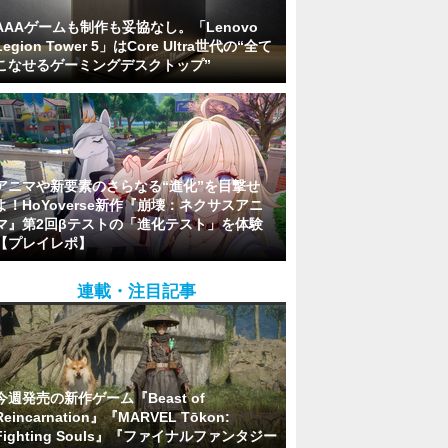
AAAゲームも制作も妥協なし。「Lenovo
Legion Tower 5」はCore Ultra世代の“全て
こなせるゲーミングデスクトップ”
アニマや新要素のさらなる“進化”を目撃せ
よ！HoYoverse新作『崩壊：ネクサスアニ
マ』第2回βテストの「進化テスト」を体験
【プレイレポ】
連載・注目記事
今週発売の新作ゲーム『Beast of
Reincarnation』『MARVEL Tōkon:
Fighting Souls』『ファイナルファンタジー