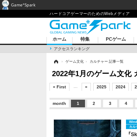
Game*Spark
ハードコアゲーマーのためのWebメディア
ホーム
特集
PCゲーム
アクセスランキング
ホーム
›
ゲーム文化
›
カルチャー 記事一覧
2022年1月のゲーム文
…
« First
«
2025
2024
2
month
1
2
3
4
Win
カル
『S