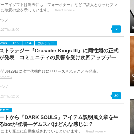
ビーアイソフトは過去にも『フォーオナー』などで故人となったプレ
ーに敬意の念を示しています。
Read more »
ケシノ
2
.27 Thu 18:00
dows
PS5
PS4
カルチャー
ストラテジー『Crusader Kings III』に同性婚の正式
が発表―コミュニティの反響を受け次回アップデー
時間3月29日に次世代機向けにリリースされることも発表。
 more »
ケシノ
30
.27 Thu 12:30
チャー
ートから『DARK SOULS』アイテム説明風文章を生
るbotが登場―ゲムスパはどんな感じに？
AIにより完全に自動生成されているといいます。
Read more »