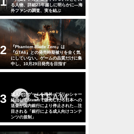
る人物、詳細23年越しに明らかに―海
外ファンの調査、実を結ぶ
『Phantom Blade Zero』は
『GTA6』との発売時期被りを全く気
にしていない。ゲームの品質だけに集
中し、10月29日発売を目指す
成人向けゲームを海外パブリッシャー
経由してSteamで販売したら日本への
送金が国内銀行により停止された…注
目される「銀行による成人向けコンテ
ンツの規制」