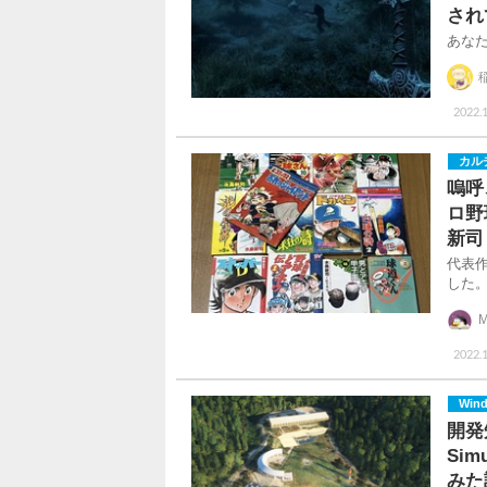
され
あな
2022.
カル
嗚呼
ロ野
新司
代表
した
M
2022.
Win
開発知
Si
みた