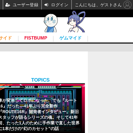
ユーザー登録
ログイン
こんにちは、ゲストさん
サイド
FISTBUMP
ゲムマイド
TOPICS
車が変形してロボになった、でも『ルート
16』だった―41年ぶり完全新作
『ROUTE16R』開発者インタビュー。新旧
スタッフが語るシリーズの魂。そして41年
前、たった1人のために手作業で直した世界
に1本だけの“幻のカセット”の話