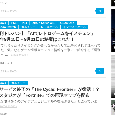
ケシノ
4
.22 Sun 12:00
dows
PS5
PS4
XBOX Series X|S
XBOX One
endo Switch
カルチャー
レトロゲーム
インディーゲーム
刊トレハン】「AIでレトロゲームをイメチェン」
24年9月15日～9月21日の秘宝はこれだ！
してしまったりタイミングが合わなかったりで記事化されず埋もれて
った、気になるゲーム情報やエンタメ情報を一挙にご紹介する「週刊
ャ …
Read more »
IKUSYO
1
.22 Sun 10:00
dows
カルチャー
ービス終了の『The Cycle: Frontier』が復活！？
スタジオが『Fortnite』での再現マップを配布
能な限り多くのアイデアとビジュアルを復活させた」と語っていま
Read more »
焦生肉