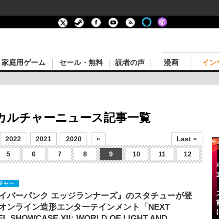
家庭用ゲーム
セール・無料
読者の声
漫画
イン
化 カルチャーニュース記事一覧
…
2022
2021
2020
»
Last »
5
6
7
8
9
10
11
12
チャー
イバーパンク エッジランナーズ』のスタチューが登
オンライン造形エンターテインメント「NEXT
EL SHOWCASE XII: WORLD OF LIGHT AND