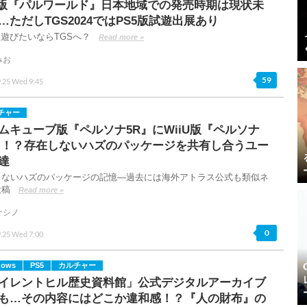
5版『パルワールド』日本地域での発売時期は現状未
…ただしTGS2024ではPS5版試遊出展あり
版遊びたいならTGSへ？
Read more »
みお
59
9.25 Wed 9:45
チャー
ムキューブ版『ペルソナ5R』にWiiU版『ペルソナ
』！？存在しないハズのパッケージを共有し合うユー
達
しないハズのパッケージの記憶―過去には海外アトラス公式も類似ネ
投稿
Read more »
ケシノ
0
9.25 Wed 7:00
dows
PS5
カルチャー
イレントヒル歴史資料館」公式デジタルアーカイブ
も…その内容にはどこか違和感！？『人の財布』の