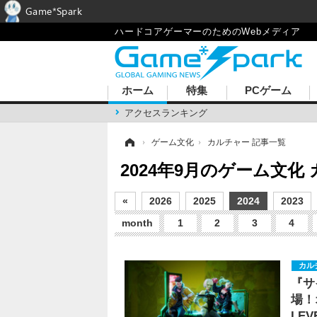
Game*Spark
ハードコアゲーマーのためのWebメディア
ホーム
特集
PCゲーム
アクセスランキング
ホーム
›
ゲーム文化
›
カルチャー 記事一覧
2024年9月のゲーム文
«
2026
2025
2024
2023
month
1
2
3
4
カル
『サ
場！
LEV