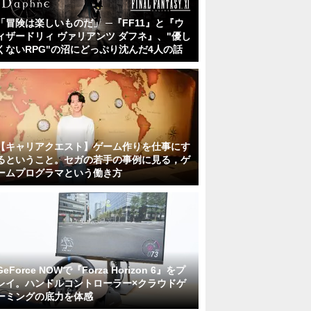
「冒険は楽しいものだ」 ─『FF11』と『ウ
ィザードリィ ヴァリアンツ ダフネ』、"優し
くないRPG"の沼にどっぷり沈んだ4人の話
【キャリアクエスト】ゲーム作りを仕事にす
るということ。セガの若手の事例に見る，ゲ
ームプログラマという働き方
GeForce NOWで『Forza Horizon 6』をプ
レイ。ハンドルコントローラー×クラウドゲ
ーミングの底力を体感