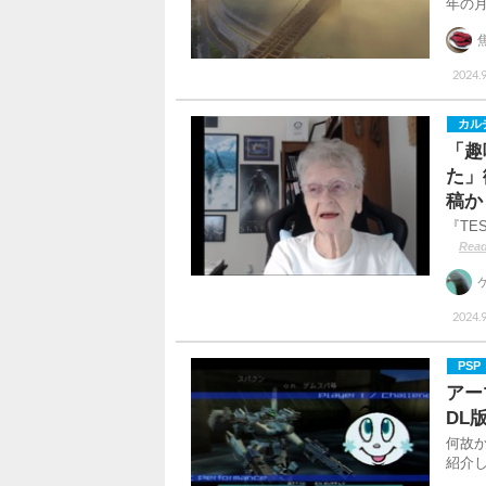
年の
2024.
カル
「趣
た」
稿か
『TE
Read
2024.
PSP
アー
DL
何故か
紹介