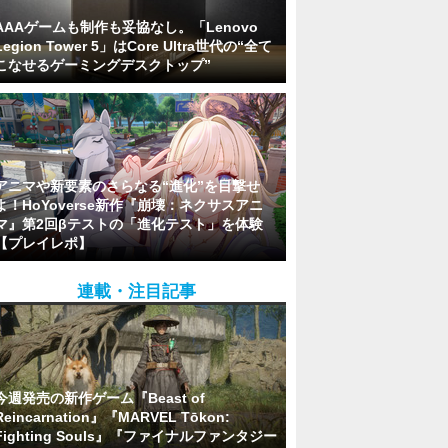
AAAゲームも制作も妥協なし。「Lenovo
Legion Tower 5」はCore Ultra世代の“全て
こなせるゲーミングデスクトップ”
アニマや新要素のさらなる“進化”を目撃せ
よ！HoYoverse新作『崩壊：ネクサスアニ
マ』第2回βテストの「進化テスト」を体験
【プレイレポ】
連載・注目記事
今週発売の新作ゲーム『Beast of
Reincarnation』『MARVEL Tōkon:
Fighting Souls』『ファイナルファンタジー