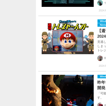
2024.9
Win
Nint
【週
20
見逃
しま
トレジ
R
2024.9
Win
昨年サ
開発
「可
す。