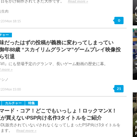
月日をかけ制作されてきた大作です。
Read more »
焦生肉
0
9.23 Mon 18:15
チャー
味だったはずの投稿が義務に変わってしまってい
御年88歳 “スカイリムグランマ”ゲームプレイ映像投
ら引退
SVI』にも登場予定のグランマ、長いゲーム動画の歴史に幕。
 more »
ケシノ
21
9.23 Mon 15:00
カルチャー
特集
マード・コア！どこでもいっしょ！ロックマンX！
版が買えないPSP向け名作3タイトルをご紹介
DL販売されていない/されなくなってしまったPSP向け3タイトルを
します。
Read more »