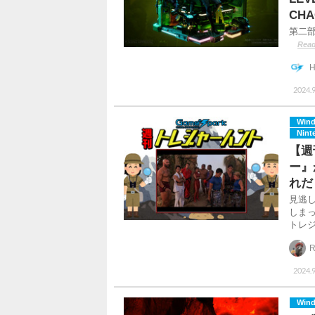
CH
第二
Read
H
2024.
Win
Nint
【週
ー』
れだ
見逃
しま
トレジ
R
2024.9
Win