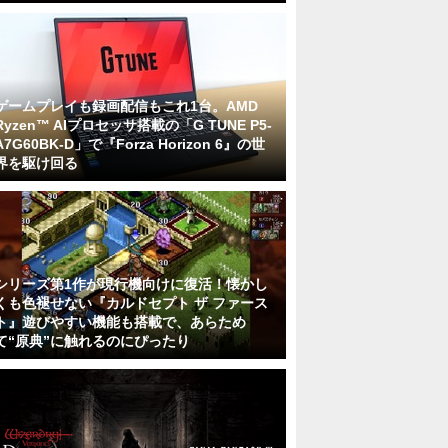
ゲームプレイも録画配信もこれ1台。AMD
Ryzen™ AIプロセッサ搭載の「G TUNE P5-
A7G60BK-D」で『Forza Horizon 6』の世
界を駆け回る
シリーズ第1作が現行機向けに復活！懐かし
くも色褪せない『カルドセプト ザ ファース
ト』遊びやすい機能も搭載で、あらため
て“原典”に触れるのにぴったり