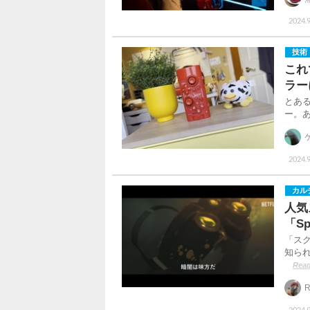
2024.9
技術
これ
ラー
とあ
ー。
2024.9
カル
人気
「Sp
「スク
知ら
Read
R
2024.9