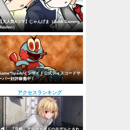
【大人気4コマ】じゃんげま（Junk Gaming
Maiden）
Game*Spark/インサイド公式ディスコードサ
ーバー好評稼働中！
アクセスランキング
『月姫』アルクェイドのモデルとされ