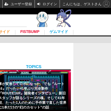
ユーザー登録
ログイン
こんにちは、ゲストさん
サイド
FISTBUMP
ゲムマイド
TOPICS
車が変形してロボになった、でも『ルート
16』だった―41年ぶり完全新作
『ROUTE16R』開発者インタビュー。新旧
スタッフが語るシリーズの魂。そして41年
前、たった1人のために手作業で直した世界
に1本だけの“幻のカセット”の話