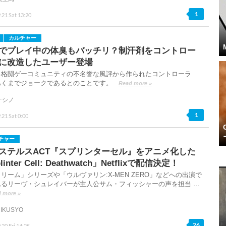
1
.21 Sat 13:20
カルチャー
でプレイ中の体臭もバッチリ？制汗剤をコントロー
に改造したユーザー登場
る格闘ゲーコミュニティの不名誉な風評から作られたコントローラ
あくまでジョークであるとのことです。
Read more »
ケシノ
1
.21 Sat 0:00
チャー
ステルスACT『スプリンターセル』をアニメ化した
linter Cell: Deathwatch」Netflixで配信決定！
リーム」シリーズや「ウルヴァリン:X-MEN ZERO」などへの出演で
れるリーヴ・シュレイバーが主人公サム・フィッシャーの声を担当 …
 more »
IKUSYO
26
.20 Fri 14:25