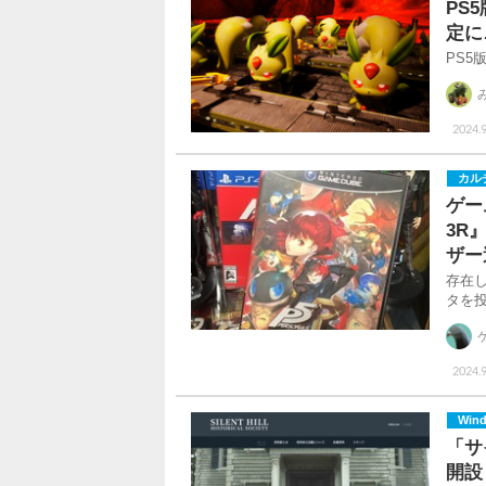
PS
定に
PS5
2024.
カル
ゲー
3R
ザー
存在
タを
2024.
Win
「サ
開設