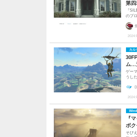
第四
『SI
のプロ
2024.9
カル
30
ム…
ゲー
うし
2024.9
Win
『マ
ボク
そび