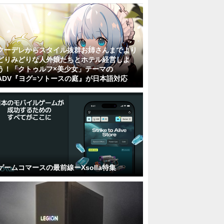
クーデレからスタイル抜群お姉さんまでより
どりみどりな人外娘たちとホテル経営しよ
う！「クトゥルフ×美少女」テーマの
ADV『ヨグ=ソトースの庭』が日本語対応
ゲームコマースの最前線ーXsolla特集