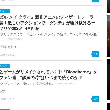
チャー
ビル メイ クライ』新作アニメのティザートレーラー
開！激しいアクションで「ダンテ」が駆け抜けるー
フリで2025年4月配信
フリックスにて『デビル メイ クライ』の新作アニメが2025年4月配
定！
Read more »
八羽汰 わちは
16
.20 Fri 14:22
チャー
とゲームがリメイクされていく中『Bloodborne』を
ファン達…"試練の時"はいつまで続くのか？
イクやリマスター版についての意見も。
Read more »
ATA
37
.20 Fri 12:45