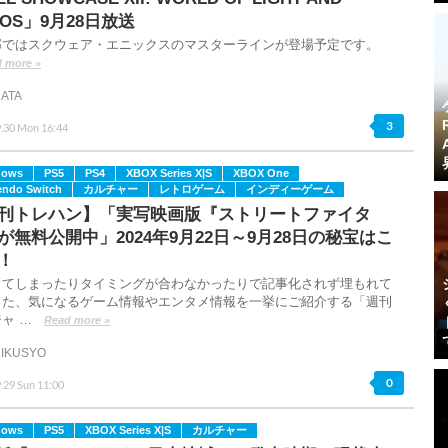
AOS」9月28日放送
部ではスクウェア・エニックスのマスターラインが登場予定です。
 more »
ATA
3
9.30 Mon 16:44
dows
PS5
PS4
XBOX Series X|S
XBOX One
endo Switch
カルチャー
レトロゲーム
インディーゲーム
刊トレハン】「実写映画版『ストリートファイタ
が無料公開中」2024年9月22日～9月28日の秘宝はこ
！
してしまったりタイミングが合わなかったりで記事化されず埋もれて
った、気になるゲーム情報やエンタメ情報を一挙にご紹介する「週刊
ャ …
Read more »
IKUSYO
0
.29 Sun 11:00
dows
PS5
XBOX Series X|S
カルチャー