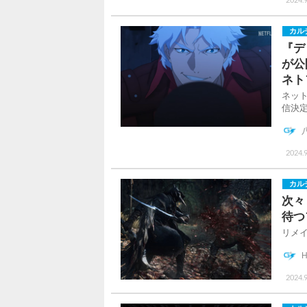
カル
『デ
が公
ネト
ネット
信決
2024.9
カル
次々
待つ
リメ
H
2024.9