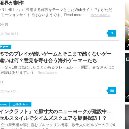
境界が制作
LENT HILL 2』に登場する施設をテーマとしたWebサイトですがただ
モーションサイトではないようです。Read more …
Read more »
焦生肉
1
.24 Tue 20:51
チャー
FPSでのプレイが酷いゲームとそこまで酷くないゲー
違いは何？意見を寄せ合う海外ゲーマーたち
マーなら1度は気にしたことがあるフレームレート問題。みなさんはこ
た経験はありますか？
Read more »
DH
58
.24 Tue 9:24
dows
カルチャー
インクラフト』で原寸大のニューヨークが建設中…
セルスタイルでタイムズスクエアを疑似探訪！？
え立つ摩天楼や霧に霞むブルックリン橋等、数千人のビルダーの手で4