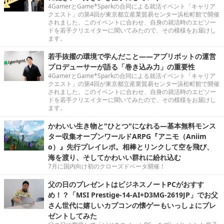
4GamerとGame*Sparkの合同による就活イベント「キャリア
クエスト」の第4回が東京都立産業貿易センター浜松町館で開催
されました。このイベントに合わせ、自身の就活時のエピソー
ドを若手クリエイターに聞いてみたので、その模様をお届けし
ます。
若手抜擢の環境で学んだこと――アプリボットの運営
プロデューサーが語る「巻き込み力」の重要性
4GamerとGame*Sparkの合同による就活イベント「キャリア
クエスト」の第4回が東京都立産業貿易センター浜松町館で開催
されました。このイベントに合わせ、自身の就活時のエピソー
ドを若手クリエイターに聞いてみたので、その模様をお届けし
ます。
かわいい生き物と"ひとつ"になれる―基本無料モンス
ター収集オープンワールドARPG『アニモ（Aniim
o）』先行プレイレポ。相棒とリンクして空を飛び、
海を渡り、そしてかわいい群れに紛れ込む
7月に国内向け初のクローズドベータ開催！
父の日のプレゼントはビジネスノートPCがおすす
め！？「MSI Prestige-14-AI+D3MG-2619JP」でお父
さん世代に嬉しいカプコンの懐ゲーもいっしょにプレ
ゼントしてみた