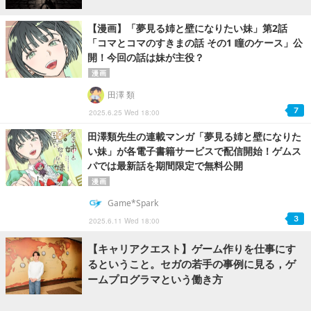
【漫画】「夢見る姉と壁になりたい妹」第2話
「コマとコマのすきまの話 その1 瞳のケース」公
開！今回の話は妹が主役？
漫画
田澤 類
7
2025.6.25 Wed 18:00
田澤類先生の連載マンガ「夢見る姉と壁になりた
い妹」が各電子書籍サービスで配信開始！ゲムス
パでは最新話を期間限定で無料公開
漫画
Game*Spark
3
2025.6.11 Wed 18:00
【キャリアクエスト】ゲーム作りを仕事にす
るということ。セガの若手の事例に見る，ゲ
ームプログラマという働き方