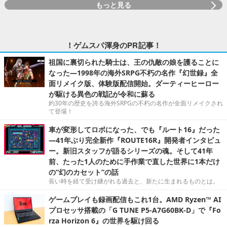
もっと見る
！ゲムスパ渾身のPR記事！
祖国に裏切られた騎士は、王の仇敵の娘を護ることに
なった―1998年の海外SRPG不朽の名作『幻世録』全
面リメイク版、体験版配信開始。ダーティーヒーロー
が駆ける異色の戦記が令和に蘇る
約30年の歴史を誇る海外SRPGの不朽の名作が全面リメイクされ
て登場！
車が変形してロボになった、でも『ルート16』だった
―41年ぶり完全新作『ROUTE16R』開発者インタビュ
ー。新旧スタッフが語るシリーズの魂。そして41年
前、たった1人のために手作業で直した世界に1本だけ
の“幻のカセット”の話
長い時を経て受け継がれる過去と、新たに生まれるものとは。
ゲームプレイも録画配信もこれ1台。AMD Ryzen™ AI
プロセッサ搭載の「G TUNE P5-A7G60BK-D」で『Fo
rza Horizon 6』の世界を駆け回る