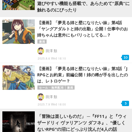
遊びやすい機能も搭載で、あらためて“原典”に
触れるのにぴったり
【漫画】「夢見る姉と壁になりたい妹」第4話
「ヤングアダルトと姉の出勤」公開！仕事中のお
姉ちゃんは意外にもパリっとしてる...？
漫画
田澤 類
10
2025.8.6 Wed 18:10
【漫画】「夢見る姉と壁になりたい妹」第3話「J
RPGとお約束」前編公開！姉の稀が手を出したの
は、レトロゲー？
セール・無料配布
漫画
田澤 類
5
2025.7.9 Wed 18:00
「冒険は楽しいものだ」 ─『FF11』と『ウィ
ザードリィ ヴァリアンツ ダフネ』、"優しく
ないRPG"の沼にどっぷり沈んだ4人の話