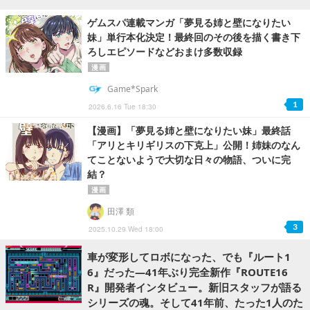
ゲムスパ連載マンガ「夢見る姉と壁になりたい
妹」単行本化決定！最終回のその後を描く書き下
ろしエピソードなどおまけ多数収録
漫画
Game*Spark
1
2026.6.16 Tue 18:30
【漫画】「夢見る姉と壁になりたい妹」最終話
「アリとキリギリスの下克上」公開！姉妹のなん
てことないようで大切な日々の物語、ついに完
結？
漫画
田澤 類
3
2025.10.29 Wed 18:00
車が変形してロボになった、でも『ルート1
6』だった―41年ぶり完全新作『ROUTE16
R』開発者インタビュー。新旧スタッフが語る
シリーズの魂。そして41年前、たった1人のた