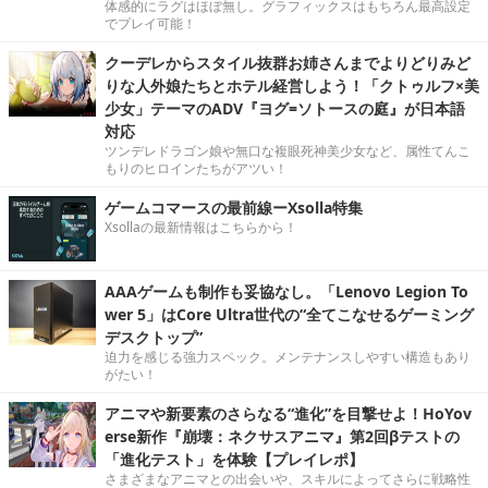
体感的にラグはほぼ無し。グラフィックスはもちろん最高設定
でプレイ可能！
クーデレからスタイル抜群お姉さんまでよりどりみど
りな人外娘たちとホテル経営しよう！「クトゥルフ×美
少女」テーマのADV『ヨグ=ソトースの庭』が日本語
対応
ツンデレドラゴン娘や無口な複眼死神美少女など、属性てんこ
もりのヒロインたちがアツい！
ゲームコマースの最前線ーXsolla特集
Xsollaの最新情報はこちらから！
AAAゲームも制作も妥協なし。「Lenovo Legion To
wer 5」はCore Ultra世代の“全てこなせるゲーミング
デスクトップ”
迫力を感じる強力スペック。メンテナンスしやすい構造もあり
がたい！
アニマや新要素のさらなる“進化”を目撃せよ！HoYov
erse新作『崩壊：ネクサスアニマ』第2回βテストの
「進化テスト」を体験【プレイレポ】
さまざまなアニマとの出会いや、スキルによってさらに戦略性