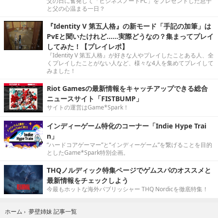
父の日に奮発して「ビジネスノートPC」をプレゼントした息子
と父の心温まる一日？
『Identity V 第五人格』の新モード「手記の加筆」は
PvEと聞いたけれど……実際どうなの？集まってプレイ
してみた！【プレイレポ】
『Identity V 第五人格』が好きな人やプレイしたことある人、全
くプレイしたことがない人など、様々な4人を集めてプレイして
みました！
Riot Gamesの最新情報をキャッチアップできる総合
ニュースサイト「FISTBUMP」
サイトの運営はGame*Spark！
インディーゲーム特化のコーナー「Indie Hype Trai
n」
“ハードコアゲーマー”と“インディーゲーム”を繋げることを目的
としたGame*Spark特別企画。
THQノルディック特集ページでゲムスパのオススメと
最新情報をチェックしよう
今最もホットな海外パブリッシャー THQ Nordicを徹底特集！
夢壁姉妹 記事一覧
ホーム
›