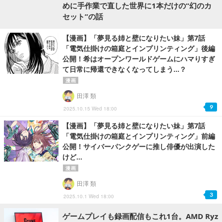
めに手作業で直した世界に1本だけの“幻のカ
セット”の話
【漫画】「夢見る姉と壁になりたい妹」第7話
「電気仕掛けの箱庭とインプリンティング」後編
公開！希はオープンワールドゲームにハマりすぎ
て日常に帰還できなくなってしまう...？
漫画
田澤 類
9
2025.10.15 Wed 18:00
【漫画】「夢見る姉と壁になりたい妹」第7話
「電気仕掛けの箱庭とインプリンティング」前編
公開！サイバーパンクゲーに推し俳優が出演した
けど...
漫画
田澤 類
3
2025.10.1 Wed 18:00
ゲームプレイも録画配信もこれ1台。AMD Ryz