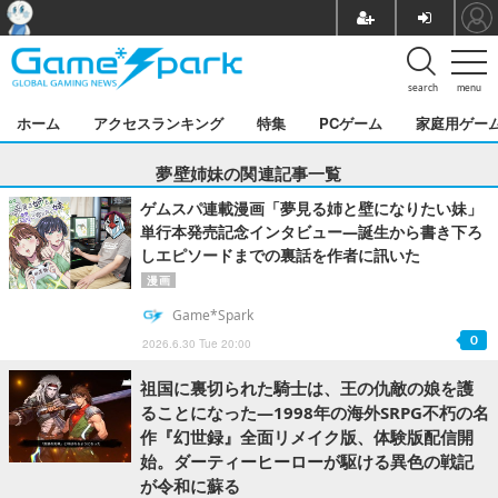
search
menu
ホーム
アクセスランキング
特集
PCゲーム
家庭用ゲー
夢壁姉妹の関連記事一覧
ゲムスパ連載漫画「夢見る姉と壁になりたい妹」
単行本発売記念インタビュー―誕生から書き下ろ
しエピソードまでの裏話を作者に訊いた
漫画
Game*Spark
0
2026.6.30 Tue 20:00
祖国に裏切られた騎士は、王の仇敵の娘を護
ることになった―1998年の海外SRPG不朽の名
作『幻世録』全面リメイク版、体験版配信開
始。ダーティーヒーローが駆ける異色の戦記
が令和に蘇る