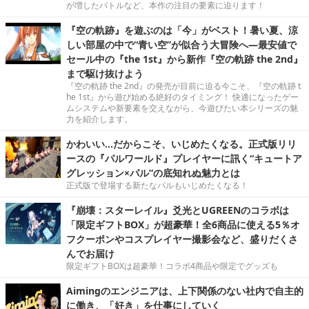
が増したバトルなど、本作の注目の要素に迫ります！
『空の軌跡』を遊ぶのは「今」がベスト！暑い夏、涼
しい部屋の中で“青い空”が似合う大冒険へ―最安値で
セール中の『the 1st』から新作『空の軌跡 the 2nd』
まで駆け抜けよう
『空の軌跡 the 2nd』の発売が目前に迫る今こそ、『空の軌跡 t
he 1st』から遊び始める絶好のタイミング！ 快適になったゲー
ムシステムや新要素を交えながら、今遊びたい本シリーズの魅
力を紹介します。
かわいい…だからこそ、いじめたくなる。正式版リリ
ースの『パルワールド』プレイヤーに訊く“キュートア
グレッション×パル”の底知れぬ魅力とは
正式版で登場する新たなパルもいじめたくなる！
『崩壊：スターレイル』爻光とUGREENのコラボは
「限定ギフトBOX」が超豪華！全6商品に使える5％オ
フクーポンやコスプレイヤー撮影会など、盛りだくさ
んでお届け
限定ギフトBOXは超豪華！コラボ4商品や限定でグッズも
Aimingのエンジニアは、上下関係のない社内で自主的
に働き、「好き」を仕事にしていく