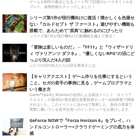
ゲーム＆制作の拠点となるノートPCで話題のレースタイトルを
プレイ。放熱性能もチェックしました！
シリーズ第1作が現行機向けに復活！懐かしくも色褪せ
ない『カルドセプト ザ ファースト』遊びやすい機能も
搭載で、あらためて“原典”に触れるのにぴったり
シリーズ第1作が現行機向けの新機能を備えて復活！
「冒険は楽しいものだ」 ─『FF11』と『ウィザードリ
ィ ヴァリアンツ ダフネ』、"優しくないRPG"の沼にど
っぷり沈んだ4人の話
ふたつの沼の住人たちが語る奥深さとは。
【キャリアクエスト】ゲーム作りを仕事にするという
こと。セガの若手の事例に見る，ゲームプログラマと
いう働き方
Game*Sparkと4Gamerの合同による就活イベント「キャリア
クエスト」の第4回が東京都立産業貿易センター浜松町館で開催
されました。このイベントに合わせて取材した、各社の現場で
実際に働いている若手社員へのインタビューをお届けします。
GeForce NOWで『Forza Horizon 6』をプレイ。ハ
ンドルコントローラー×クラウドゲーミングの底力を体
感