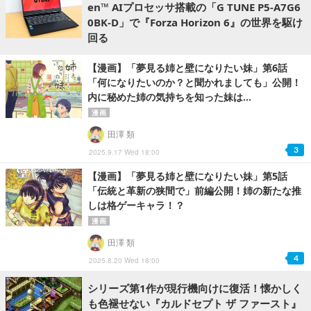
en™ AIプロセッサ搭載の「G TUNE P5-A7G6
0BK-D」で『Forza Horizon 6』の世界を駆け
回る
【漫画】「夢見る姉と壁になりたい妹」第6話
「何になりたいのか？と聞かれましても」公開！
内に秘めた姉の気持ちを知った妹は...
漫画
田澤 類
3
2025.9.17 Wed 18:00
【漫画】「夢見る姉と壁になりたい妹」第5話
「伝統と革新の狭間で」前編公開！姉の新たな推
しは格ゲーキャラ！？
漫画
田澤 類
4
2025.8.20 Wed 18:00
シリーズ第1作が現行機向けに復活！懐かしく
も色褪せない『カルドセプト ザ ファースト』