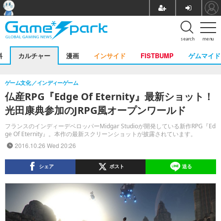
search
menu
料
カルチャー
漫画
インサイド
FISTBUMP
ゲムマイド
ゲーム文化
インディーゲーム
仏産RPG『Edge Of Eternity』最新ショット！
光田康典参加のJRPG風オープンワールド
フランスのインディーデベロッパーMidgar Studioが開発している新作RPG『Ed
ge Of Eternity』。本作の最新スクリーンショットが披露されています。
2016.10.26 Wed 20:26
シェア
ポスト
送る