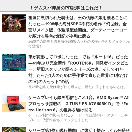
！ゲムスパ渾身のPR記事はこれだ！
祖国に裏切られた騎士は、王の仇敵の娘を護ることに
なった―1998年の海外SRPG不朽の名作『幻世録』全
面リメイク版、体験版配信開始。ダーティーヒーロー
が駆ける異色の戦記が令和に蘇る
約30年の歴史を誇る海外SRPGの不朽の名作が全面リメイクされ
て登場！
車が変形してロボになった、でも『ルート16』だった
―41年ぶり完全新作『ROUTE16R』開発者インタビュ
ー。新旧スタッフが語るシリーズの魂。そして41年
前、たった1人のために手作業で直した世界に1本だけ
の“幻のカセット”の話
長い時を経て受け継がれる過去と、新たに生まれるものとは。
ゲームプレイも録画配信もこれ1台。AMD Ryzen™ AI
プロセッサ搭載の「G TUNE P5-A7G60BK-D」で『Fo
rza Horizon 6』の世界を駆け回る
ゲーム＆制作の拠点となるノートPCで話題のレースタイトルを
プレイ。放熱性能もチェックしました！
シリーズ第1作が現行機向けに復活！懐かしくも色褪せ