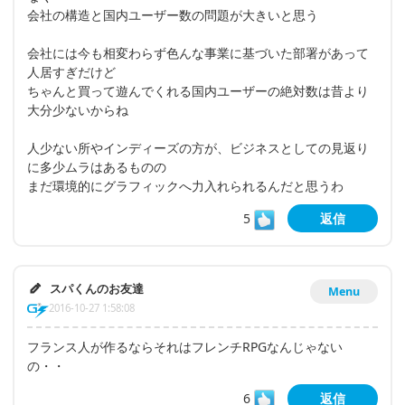
会社の構造と国内ユーザー数の問題が大きいと思う
会社には今も相変わらず色んな事業に基づいた部署があって
人居すぎだけど
ちゃんと買って遊んでくれる国内ユーザーの絶対数は昔より
大分少ないからね
人少ない所やインディーズの方が、ビジネスとしての見返り
に多少ムラはあるものの
まだ環境的にグラフィックへ力入れられるんだと思うわ
5
返信
スパくんのお友達
Menu
2016-10-27 1:58:08
フランス人が作るならそれはフレンチRPGなんじゃない
の・・
6
返信