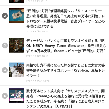
2026.8.7 Fri 17:15
“圧倒的に好評”修理屋経営シム『リ・ストーリー:
思い出修理屋』発売初日で売上約10万本に到達。レ
トロなゲーム機や携帯電話、音楽プレイヤーなどの
修理に没頭できる
2026.8.8 Sat 15:15
ディーゼル・パンクな巨砲をワンオペ操縦する『IR
ON NEST: Heavy Turret Simulator』発売1日足ら
ずで15万本突破。Steamレビューは“圧倒的に好評”
2026.8.8 Sat 18:15
南極で行方不明になった妹を探すとともに太古の秘
密を解き明かすサイコホラー『Cryptica』最新トレ
イラー！
2026.8.5 Wed 18:30
数十万本ヒット成人向け『ヤリステメスブター』開
発者、Steamからの売上を銀行に受け取り拒否され
たことを明かす。今も続く「銀行による成人向けコ
ンテンツの規制」【UPDATE】