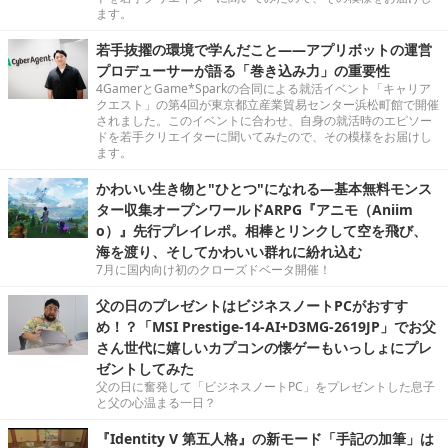
ます。
若手抜擢の環境で学んだこと――アプリボットの運営
プロデューサーが語る「巻き込み力」の重要性
4GamerとGame*Sparkの合同による就活イベント「キャリア
クエスト」の第4回が東京都立産業貿易センター浜松町館で開催
されました。このイベントに合わせ、自身の就活時のエピソー
ドを若手クリエイターに聞いてみたので、その模様をお届けし
ます。
かわいい生き物と"ひとつ"になれる―基本無料モンス
ター収集オープンワールドARPG『アニモ（Aniim
o）』先行プレイレポ。相棒とリンクして空を飛び、
海を渡り、そしてかわいい群れに紛れ込む
7月に国内向け初のクローズドベータ開催！
父の日のプレゼントはビジネスノートPCがおすす
め！？「MSI Prestige-14-AI+D3MG-2619JP」でお父
さん世代に嬉しいカプコンの懐ゲーもいっしょにプレ
ゼントしてみた
父の日に奮発して「ビジネスノートPC」をプレゼントした息子
と父の心温まる一日？
『Identity V 第五人格』の新モード「手記の加筆」は