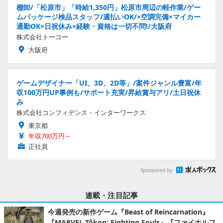
棚卸/「松原市」「時給1,350円」松原市周辺の軽作業/ゲー
ムパッケージ検品スタッフ/週払いOK/×空調完備×マイカー
通勤OK×日祝休み×経験・資格は一切不問!/大阪府
株式会社トーコー
大阪府
ゲームデザイナー「UI、3D、2D等」/案件ジャンル豊富/年
収100万円UP事例も/サポート充実/昇給賞与アリ/土日祝休
み
株式会社コンフィデンス・インターワークス
東京都
年収700万円～
正社員
Sponsored by
連載・注目記事
今週発売の新作ゲーム『Beast of Reincarnation』
『MARVEL Tōkon: Fighting Souls』『ファイナルフ