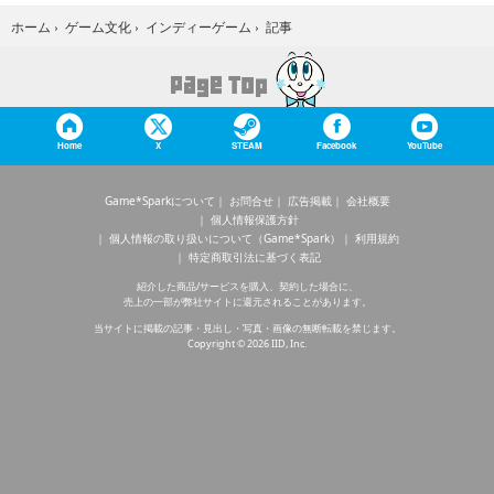
記事
ホーム
›
ゲーム文化
›
インディーゲーム
›
Home
X
STEAM
Facebook
YouTube
Game*Sparkについて
お問合せ
広告掲載
会社概要
個人情報保護方針
個人情報の取り扱いについて（Game*Spark）
利用規約
特定商取引法に基づく表記
紹介した商品/サービスを購入、契約した場合に、
売上の一部が弊社サイトに還元されることがあります。
当サイトに掲載の記事・見出し・写真・画像の無断転載を禁じます。
Copyright © 2026 IID, Inc.