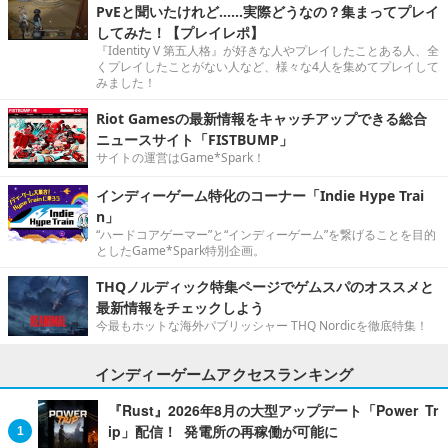
PvEと聞いたけれど……実際どうなの？集まってプレイ
してみた！【プレイレポ】
『Identity V 第五人格』が好きな人やプレイしたことある人、全
くプレイしたことがない人など、様々な4人を集めてプレイして
みました！
Riot Gamesの最新情報をキャッチアップできる総合
ニュースサイト「FISTBUMP」
サイトの運営はGame*Spark！
インディーゲーム特化のコーナー「Indie Hype Trai
n」
“ハードコアゲーマー”と“インディーゲーム”を繋げることを目的
としたGame*Spark特別企画。
THQノルディック特集ページでゲムスパのオススメと
最新情報をチェックしよう
今最もホットな海外パブリッシャー THQ Nordicを徹底特集！
インディーゲームアクセスランキング
『Rust』2026年8月の大型アップデート「Power Tr
ip」配信！ 発電所の再稼働が可能に