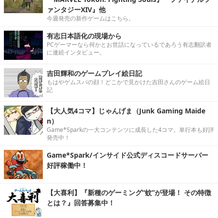
ァンタジーXIV』他
今週発売の新作ゲームはこちら。
有志日本語化の現場から
PCゲーマーなら何かとお世話になっているであろう有志翻訳者
に連続インタビュー。
吉田輝和のゲームプレイ絵日記
もはやゲムスパの顔！どこかで見かけた吉田さんのゲーム絵日
記
【大人気4コマ】じゃんげま（Junk Gaming Maide
n）
Game*Sparkの一大コンテンツに成長した4コマ。単行本も好評
発売中！
Game*Spark/インサイド公式ディスコードサーバー
好評稼働中！
【大喜利】『新種のゲーミング“蚊”が登場！ その特徴
とは？』回答募集中！