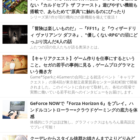
ない『カルドセプト ザ ファースト』遊びやすい機能も
搭載で、あらためて“原典”に触れるのにぴったり
シリーズ第1作が現行機向けの新機能を備えて復活！
「冒険は楽しいものだ」 ─『FF11』と『ウィザードリ
ィ ヴァリアンツ ダフネ』、"優しくないRPG"の沼にど
っぷり沈んだ4人の話
ふたつの沼の住人たちが語る奥深さとは。
【キャリアクエスト】ゲーム作りを仕事にするという
こと。セガの若手の事例に見る，ゲームプログラマと
いう働き方
Game*Sparkと4Gamerの合同による就活イベント「キャリア
クエスト」の第4回が東京都立産業貿易センター浜松町館で開催
されました。このイベントに合わせて取材した、各社の現場で
実際に働いている若手社員へのインタビューをお届けします。
GeForce NOWで『Forza Horizon 6』をプレイ。ハ
ンドルコントローラー×クラウドゲーミングの底力を体
感
体感的にラグはほぼ無し。グラフィックスはもちろん最高設定
でプレイ可能！
クーデレからスタイル抜群お姉さんまでよりどりみど