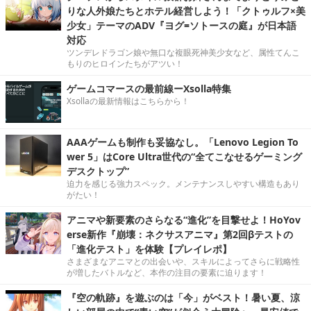
りな人外娘たちとホテル経営しよう！「クトゥルフ×美
少女」テーマのADV『ヨグ=ソトースの庭』が日本語
対応
ツンデレドラゴン娘や無口な複眼死神美少女など、属性てんこ
もりのヒロインたちがアツい！
ゲームコマースの最前線ーXsolla特集
Xsollaの最新情報はこちらから！
AAAゲームも制作も妥協なし。「Lenovo Legion To
wer 5」はCore Ultra世代の“全てこなせるゲーミング
デスクトップ”
迫力を感じる強力スペック。メンテナンスしやすい構造もあり
がたい！
アニマや新要素のさらなる“進化”を目撃せよ！HoYov
erse新作『崩壊：ネクサスアニマ』第2回βテストの
「進化テスト」を体験【プレイレポ】
さまざまなアニマとの出会いや、スキルによってさらに戦略性
が増したバトルなど、本作の注目の要素に迫ります！
『空の軌跡』を遊ぶのは「今」がベスト！暑い夏、涼