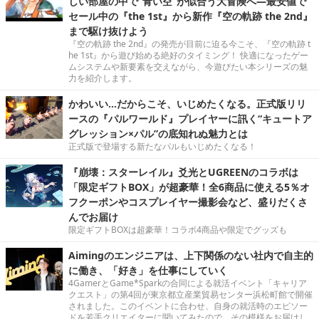
しい部屋の中で“青い空”が似合う大冒険へ―最安値で
セール中の『the 1st』から新作『空の軌跡 the 2nd』
まで駆け抜けよう
『空の軌跡 the 2nd』の発売が目前に迫る今こそ、『空の軌跡 t
he 1st』から遊び始める絶好のタイミング！ 快適になったゲー
ムシステムや新要素を交えながら、今遊びたい本シリーズの魅
力を紹介します。
かわいい…だからこそ、いじめたくなる。正式版リリ
ースの『パルワールド』プレイヤーに訊く“キュートア
グレッション×パル”の底知れぬ魅力とは
正式版で登場する新たなパルもいじめたくなる！
『崩壊：スターレイル』爻光とUGREENのコラボは
「限定ギフトBOX」が超豪華！全6商品に使える5％オ
フクーポンやコスプレイヤー撮影会など、盛りだくさ
んでお届け
限定ギフトBOXは超豪華！コラボ4商品や限定でグッズも
Aimingのエンジニアは、上下関係のない社内で自主的
に働き、「好き」を仕事にしていく
4GamerとGame*Sparkの合同による就活イベント「キャリア
クエスト」の第4回が東京都立産業貿易センター浜松町館で開催
されました。このイベントに合わせ、自身の就活時のエピソー
ドを若手クリエイターに聞いてみたので、その模様をお届けし