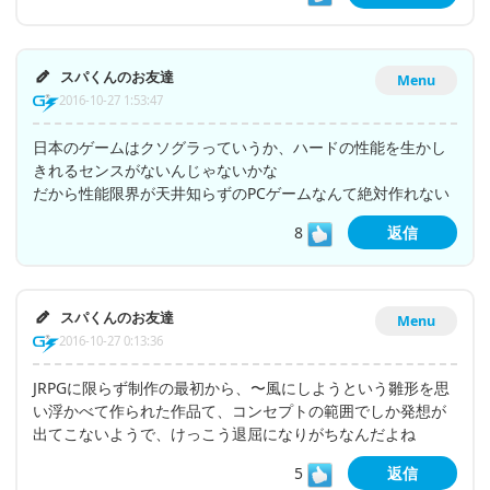
スパくんのお友達
Menu
2016-10-27 1:53:47
日本のゲームはクソグラっていうか、ハードの性能を生かし
きれるセンスがないんじゃないかな
だから性能限界が天井知らずのPCゲームなんて絶対作れない
8
返信
スパくんのお友達
Menu
2016-10-27 0:13:36
JRPGに限らず制作の最初から、〜風にしようという雛形を思
い浮かべて作られた作品て、コンセプトの範囲でしか発想が
出てこないようで、けっこう退屈になりがちなんだよね
5
返信