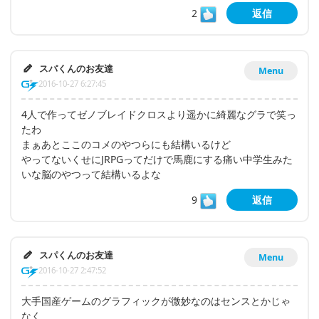
2
返信
スパくんのお友達
Menu
2016-10-27 6:27:45
4人で作ってゼノブレイドクロスより遥かに綺麗なグラで笑っ
たわ
まぁあとここのコメのやつらにも結構いるけど
やってないくせにJRPGってだけで馬鹿にする痛い中学生みた
いな脳のやつって結構いるよな
9
返信
スパくんのお友達
Menu
2016-10-27 2:47:52
大手国産ゲームのグラフィックが微妙なのはセンスとかじゃ
なく