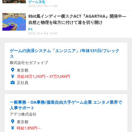
ゲーム文化
2016.10.6 Thu 11:32
8bit風インディー横スクACT『AGARTHA』開発中―
自然と物理を味方に付けて道を切り開け
PC
2016.10.4 Tue 10:40
ゲームの決済システム「エンジニア」/年休131日/フレック
ス
株式会社セガフェイブ
東京都
月給28万1,250円～37万5,000円
正社員
一般事務・OA事務/服装自由大手ゲーム企業 エンタメ業界で
人事サポート
アデコ株式会社
東京都
時給1,850円～