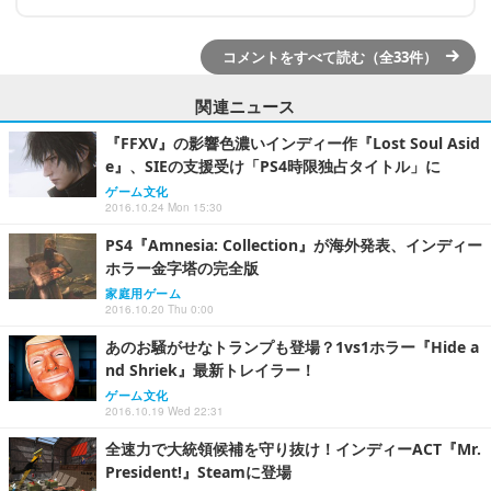
コメントをすべて読む（全33件）
関連ニュース
『FFXV』の影響色濃いインディー作『Lost Soul Asid
e』、SIEの支援受け「PS4時限独占タイトル」に
ゲーム文化
2016.10.24 Mon 15:30
PS4『Amnesia: Collection』が海外発表、インディー
ホラー金字塔の完全版
家庭用ゲーム
2016.10.20 Thu 0:00
あのお騒がせなトランプも登場？1vs1ホラー『Hide a
nd Shriek』最新トレイラー！
ゲーム文化
2016.10.19 Wed 22:31
全速力で大統領候補を守り抜け！インディーACT『Mr.
President!』Steamに登場