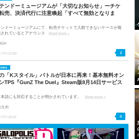
テンドーミュージアムが「大切なお知らせ」ーチケ
転売、決済代行に注意喚起「すべて無効となりま
テンドーミュージアムにて、転売チケットで入館できないケースが複
認されているとアナウンス
Read more »
IGH
2
.7 Fri 21:00
dows
の「Kスタイル」バトルが日本に再来！基本無料オン
TPS『GunZ The Duel』Steam版8月14日サービス
で日本語にも対応することが明かされています。
Read more »
焦生肉
0
.7 Fri 20:45