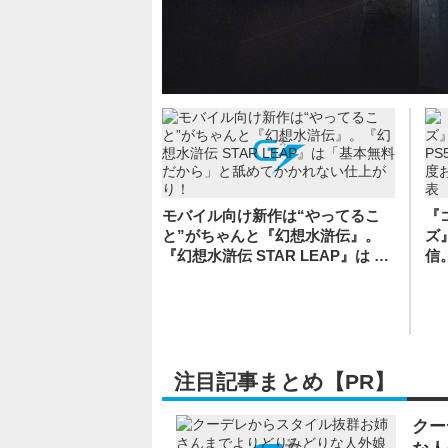
モバイル向け新作は“やってるこ
『
と”がちゃんと『幻想水滸伝』。
ズ』
『幻想水滸伝 STAR LEAP』は …
信。
注目記事まとめ【PR】
クー