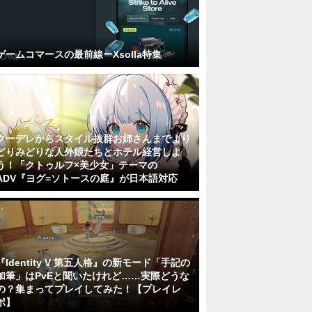
ゲームコマースの最前線ーXsolla特集
クーデレからスタイル抜群お姉さんまでより
どりみどりな人外娘たちとホテル経営しよ
う！「クトゥルフ×美少女」テーマの
ADV『ヨグ=ソトースの庭』が日本語対応
『Identity V 第五人格』の新モード「手記の
加筆」はPvEと聞いたけれど……実際どうな
の？集まってプレイしてみた！【プレイレ
ポ】