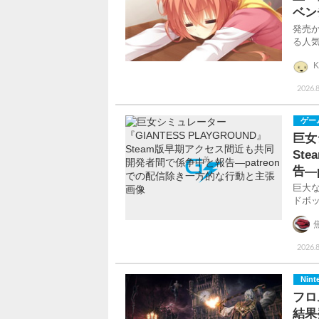
ベン
発売か
る人
K
2026.8
ゲー
巨女
St
告―
巨大
ドボ
2026.8
Nint
フロ
結果