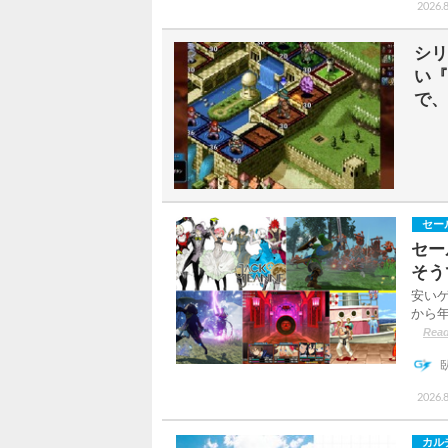
2026.8
シリ
い『
で、
セー
セー
そう
安い
から
Read
2026.8
カル