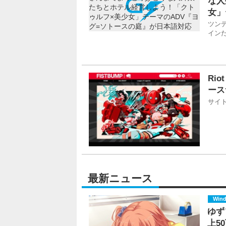
な人
女」
ツン
イン
Ri
ース
サイト
最新ニュース
Win
ゆず
上5