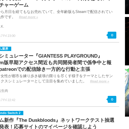
チャーゲーム
ら月日を経てもなお売れていて、全年齢版もSteamで配信されてい
気作です。
Read more »
.K.
0
.7 Fri 23:00
ム業界
シミュレーター『GIANTESS PLAYGROUND』
eam版早期アクセス間近も共同開発者間で係争中と報
patreonでの配信除き一方的な行動と主張
な女性が都市を練り歩き破壊の限りを尽くす様子をテーマとしたサン
ックスシミュレーターとして注目を集めていました。
Read more »
焦生肉
0
.7 Fri 22:42
endo Switch 2
ム新作『The Duskbloods』ネットワークテスト抽選
発表！応募サイトのマイページを確認しよう