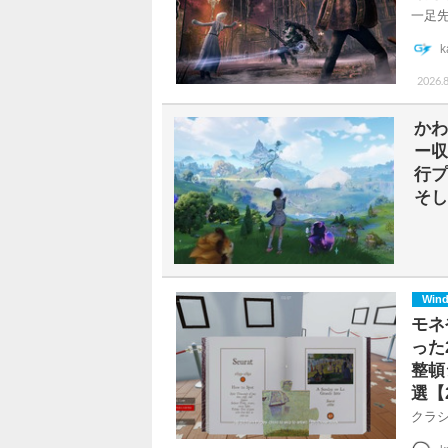
一足
k
2026.8
かわ
ー収
行プ
そし
Win
モネ
った
整頓
選【
クラ