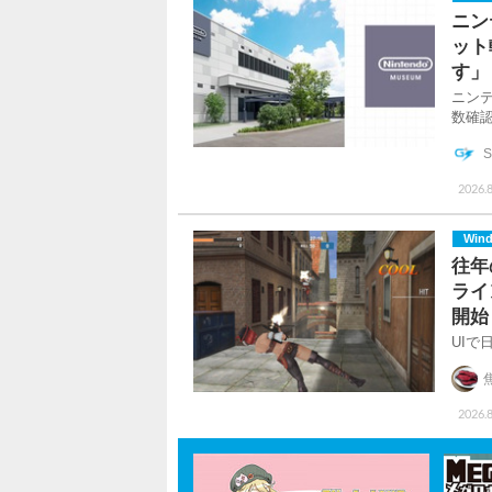
ニン
ット
す」
ニン
数確
S
2026.8
Win
往年
ライン
開始
UI
2026.8