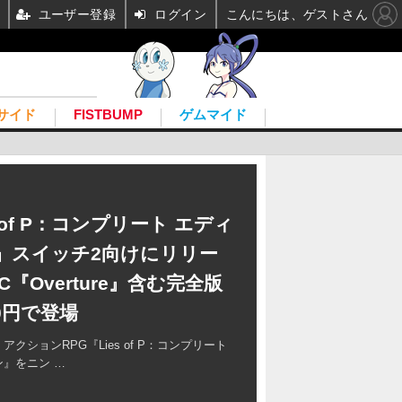
ユーザー登録
ログイン
こんにちは、ゲストさん
サイド
FISTBUMP
ゲムマイド
s of P：コンプリート エディ
』スイッチ2向けにリリー
C『Overture』含む完全版
80円で登場
、アクションRPG『Lies of P：コンプリート
』をニン …