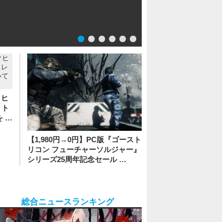
1
2
3
4
5
6
クヒ
・ト
 …
【1,980円→0円】PC版『ゴースト
リコン フューチャーソルジャー』
シリーズ25周年記念セール …
総合ニュースランキング