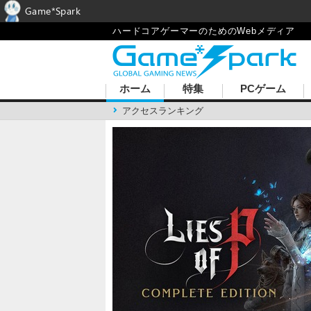
Game*Spark
ハードコアゲーマーのためのWebメディア
ホーム
特集
PCゲーム
アクセスランキング
バい動物た
」新エリア“クラッ
！遊び心満載の
ト動物園」を試遊！