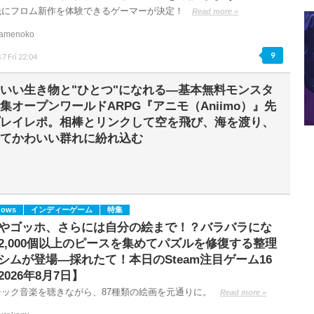
先にフロム新作を体験できるゲーマーが決定！
Read more »
amenoko
9
.7 Fri 22:04
いい生き物と"ひとつ"になれる―基本無料モンスタ
集オープンワールドARPG『アニモ（Aniimo）』先
レイレポ。相棒とリンクして空を飛び、海を渡り、
てかわいい群れに紛れ込む
dows
インディーゲーム
特集
やゴッホ、さらには自分の絵まで！？バラバラにな
2,000個以上のピースを集めてパズルを修復する整理
シムが登場―採れたて！本日のSteam注目ゲーム16
2026年8月7日】
シック音楽を聴きながら、87種類の絵画を元通りに。
Read more »