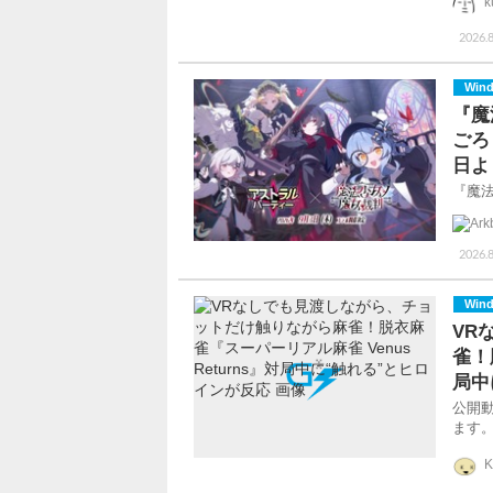
k
2026.8
Win
『魔
ごろ
日よ
『魔
2026.8
Win
VR
雀！
局中
公開
ます
K