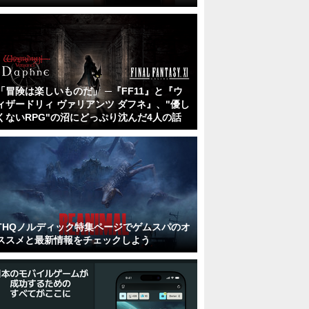
「冒険は楽しいものだ」 ─『FF11』と『ウ
ィザードリィ ヴァリアンツ ダフネ』、"優し
くないRPG"の沼にどっぷり沈んだ4人の話
THQノルディック特集ページでゲムスパのオ
ススメと最新情報をチェックしよう