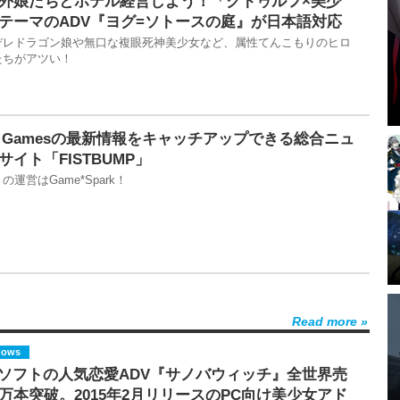
外娘たちとホテル経営しよう！「クトゥルフ×美少
テーマのADV『ヨグ=ソトースの庭』が日本語対応
デレドラゴン娘や無口な複眼死神美少女など、属性てんこもりのヒロ
たちがアツい！
ot Gamesの最新情報をキャッチアップできる総合ニュ
サイト「FISTBUMP」
の運営はGame*Spark！
Read more
dows
ソフトの人気恋愛ADV『サノバウィッチ』全世界売
0万本突破。2015年2月リリースのPC向け美少女アド