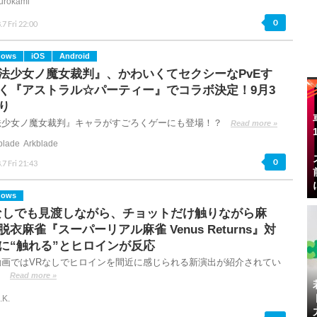
urokami
0
.7 Fri 22:00
dows
iOS
Android
法少女ノ魔女裁判』、かわいくてセクシーなPvEす
く『アストラル☆パーティー』でコラボ決定！9月3
り
法少女ノ魔女裁判』キャラがすごろくゲーにも登場！？
Read more »
Arkblade
0
.7 Fri 21:43
dows
なしでも見渡しながら、チョットだけ触りながら麻
脱衣麻雀『スーパーリアル麻雀 Venus Returns』対
に“触れる”とヒロインが反応
動画ではVRなしでヒロインを間近に感じられる新演出が紹介されてい
。
Read more »
.K.