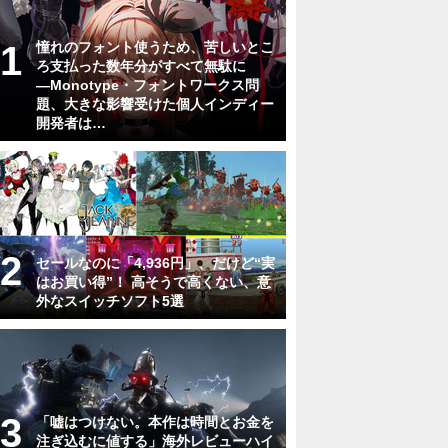
憧れのフォント使うため、苦しいとこ
ろ支払った数年分がすべて無駄に
―Monotype・フォントワークス問
題、大きな影響受けた個人インディー
開発者は…
セールなのに「4,936円」、だけど“実
はお買い得”！ 高そうで高くない、意
外なスイッチソフト5選
「嘘はつけない。本作は時間とお金を
注ぎ込むに値する」海外レビューハイ