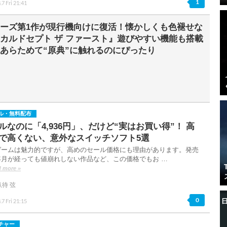
1
.7 Fri 21:41
ーズ第1作が現行機向けに復活！懐かしくも色褪せな
カルドセプト ザ ファースト』遊びやすい機能も搭載
あらためて“原典”に触れるのにぴったり
ル・無料配布
ルなのに「4,936円」、だけど“実はお買い得”！ 高
で高くない、意外なスイッチソフト5選
ゲームは魅力的ですが、高めのセール価格にも理由があります。発売
年月が経っても値崩れしない作品など、この価格でもお …
 more »
臥待 弦
0
.7 Fri 21:15
チャー