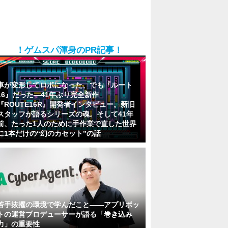
！ゲムスパ渾身のPR記事！
車が変形してロボになった、でも『ルート
16』だった―41年ぶり完全新作
『ROUTE16R』開発者インタビュー。新旧
スタッフが語るシリーズの魂。そして41年
前、たった1人のために手作業で直した世界
に1本だけの“幻のカセット”の話
若手抜擢の環境で学んだこと――アプリボッ
トの運営プロデューサーが語る「巻き込み
力」の重要性