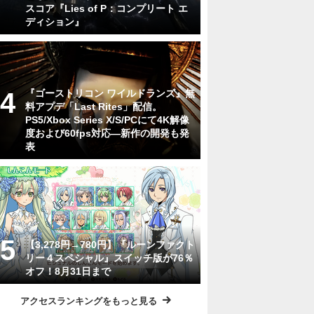
スコア『Lies of P：コンプリート エ
ディション』
『ゴーストリコン ワイルドランズ』無
料アプデ「Last Rites」配信。
PS5/Xbox Series X/S/PCにて4K解像
度および60fps対応―新作の開発も発
表
【3,278円→780円】『ルーンファクト
リー４スペシャル』スイッチ版が76％
オフ！8月31日まで
アクセスランキングをもっと見る