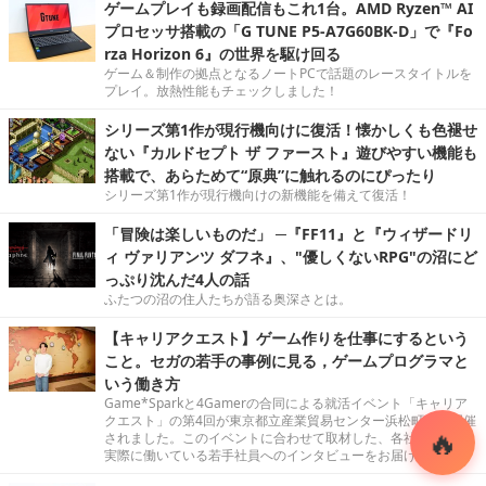
ゲームプレイも録画配信もこれ1台。AMD Ryzen™ AI
プロセッサ搭載の「G TUNE P5-A7G60BK-D」で『Fo
rza Horizon 6』の世界を駆け回る
ゲーム＆制作の拠点となるノートPCで話題のレースタイトルを
プレイ。放熱性能もチェックしました！
シリーズ第1作が現行機向けに復活！懐かしくも色褪せ
ない『カルドセプト ザ ファースト』遊びやすい機能も
搭載で、あらためて“原典”に触れるのにぴったり
シリーズ第1作が現行機向けの新機能を備えて復活！
「冒険は楽しいものだ」 ─『FF11』と『ウィザードリ
ィ ヴァリアンツ ダフネ』、"優しくないRPG"の沼にど
っぷり沈んだ4人の話
ふたつの沼の住人たちが語る奥深さとは。
【キャリアクエスト】ゲーム作りを仕事にするという
こと。セガの若手の事例に見る，ゲームプログラマと
いう働き方
Game*Sparkと4Gamerの合同による就活イベント「キャリア
クエスト」の第4回が東京都立産業貿易センター浜松町館で開催
されました。このイベントに合わせて取材した、各社の現場で
実際に働いている若手社員へのインタビューをお届けします。