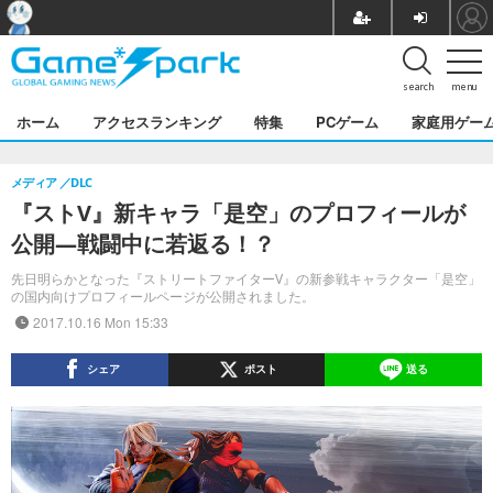
search
menu
ホーム
アクセスランキング
特集
PCゲーム
家庭用ゲー
メディア
DLC
『ストV』新キャラ「是空」のプロフィールが
公開―戦闘中に若返る！？
先日明らかとなった『ストリートファイターV』の新参戦キャラクター「是空」
の国内向けプロフィールページが公開されました。
2017.10.16 Mon 15:33
シェア
ポスト
送る