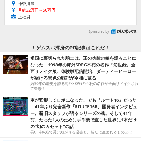
神奈川県
月給32万円～50万円
正社員
Sponsored by
！ゲムスパ渾身のPR記事はこれだ！
祖国に裏切られた騎士は、王の仇敵の娘を護ることに
なった―1998年の海外SRPG不朽の名作『幻世録』全
面リメイク版、体験版配信開始。ダーティーヒーロー
が駆ける異色の戦記が令和に蘇る
約30年の歴史を誇る海外SRPGの不朽の名作が全面リメイクされ
て登場！
車が変形してロボになった、でも『ルート16』だった
―41年ぶり完全新作『ROUTE16R』開発者インタビュ
ー。新旧スタッフが語るシリーズの魂。そして41年
前、たった1人のために手作業で直した世界に1本だけ
の“幻のカセット”の話
長い時を経て受け継がれる過去と、新たに生まれるものとは。