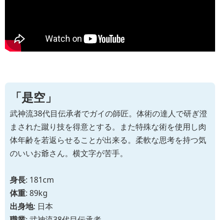
「是空」
武神流38代目伝承者でガイの師匠。体術の達人で研ぎ澄
まされた蹴り技を得意とする。また特殊な術を使用し肉
体年齢を若返らせることが出来る。柔軟な思考を持つ気
のいいお爺さん。横文字が苦手。
身長
: 181cm
体重
: 89kg
出身地
: 日本
職業
: 武神流38代目伝承者