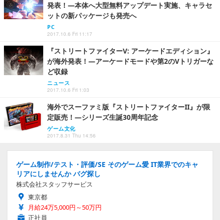
発表！―本体へ大型無料アップデート実施、キャラセ
ットの新パッケージも発売へ
PC
2017.10.6 Fri 11:17
『ストリートファイターV: アーケードエディション』
が海外発表！―アーケードモードや第2のVトリガーな
ど収録
ニュース
2017.10.6 Fri 1:03
海外でスーファミ版『ストリートファイターII』が限
定販売！―シリーズ生誕30周年記念
ゲーム文化
2017.8.31 Thu 14:56
ゲーム制作/テスト・評価/SE そのゲーム愛 IT業界でのキャ
リアにしませんか バグ探し
株式会社スタッフサービス
東京都
月給24万5,000円～50万円
正社員