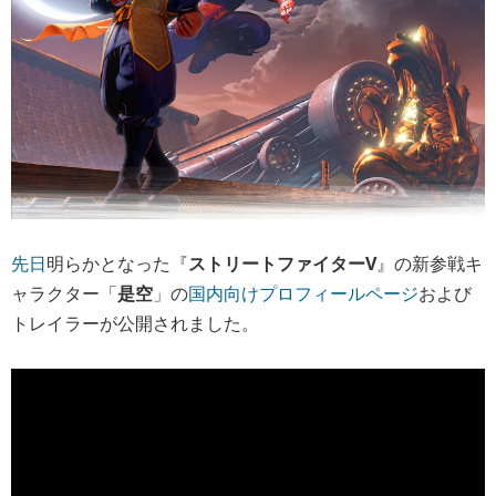
先日
明らかとなった『
ストリートファイターV
』の新参戦キ
ャラクター「
是空
」の
国内向けプロフィールページ
および
トレイラーが公開されました。