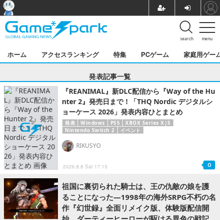
search
menu
ホーム
アクセスランキング
特集
PCゲーム
家庭用ゲー
発表記事一覧
『REANIMAL』新DLC配信から『Way of the Hu
nter 2』発売日まで！「THQ Nordic デジタルシ
ョーケース 2026」発表内容ひとまとめ
発表
Windows
PS5
XBOX Series X|S
Nintendo Switch 2
イベント
RIKUSYO
0
2026.8.8 Sat 17:15
祖国に裏切られた騎士は、王の仇敵の娘を護
ることになった―1998年の海外SRPG不朽の名
作『幻世録』全面リメイク版、体験版配信開
始。ダーティーヒーローが駆ける異色の戦記