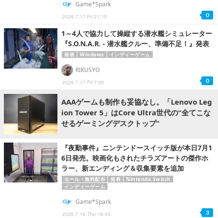
Game*Spark
0
2026.7.17 Fri 21:15
1～4人で協力して操縦する潜水艦シミュレーター
『S.O.N.A.R. - 潜水艦クルー、準備不足！』発表
発表
Windows
インディーゲーム
RIKUSYO
0
2026.7.17 Fri 7:00
AAAゲームも制作も妥協なし。「Lenovo Leg
ion Tower 5」はCore Ultra世代の“全てこな
せるゲーミングデスクトップ”
『夜勤事件』ニンテンドースイッチ版が本日7月1
6日発売。映画化もされたチラズアートの傑作ホ
ラー、新エンディング＆収集要素を追加
セール・無料配布
発表
Nintendo Switch
インディーゲーム
Game*Spark
3
2026.7.16 Thu 19:45