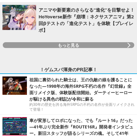
アニマや新要素のさらなる“進化”を目撃せよ！
HoYoverse新作『崩壊：ネクサスアニマ』第2
回βテストの「進化テスト」を体験【プレイレ
ポ】
もっと見る
！ゲムスパ渾身のPR記事！
祖国に裏切られた騎士は、王の仇敵の娘を護ることに
なった―1998年の海外SRPG不朽の名作『幻世録』全
面リメイク版、体験版配信開始。ダーティーヒーロー
が駆ける異色の戦記が令和に蘇る
約30年の歴史を誇る海外SRPGの不朽の名作が全面リメイクされ
て登場！
車が変形してロボになった、でも『ルート16』だった
―41年ぶり完全新作『ROUTE16R』開発者インタビュ
ー。新旧スタッフが語るシリーズの魂。そして41年