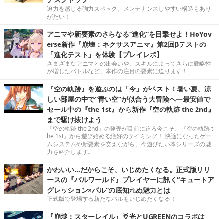
迫力を感じる強力スペック。メンテナンスしやすい構造もあり
がたい！
アニマや新要素のさらなる“進化”を目撃せよ！HoYov
erse新作『崩壊：ネクサスアニマ』第2回βテストの
「進化テスト」を体験【プレイレポ】
さまざまなアニマとの出会いや、スキルによってさらに戦略性
が増したバトルなど、本作の注目の要素に迫ります！
『空の軌跡』を遊ぶのは「今」がベスト！暑い夏、涼
しい部屋の中で“青い空”が似合う大冒険へ―最安値で
セール中の『the 1st』から新作『空の軌跡 the 2nd』
まで駆け抜けよう
『空の軌跡 the 2nd』の発売が目前に迫る今こそ、『空の軌跡 t
he 1st』から遊び始める絶好のタイミング！ 快適になったゲー
ムシステムや新要素を交えながら、今遊びたい本シリーズの魅
力を紹介します。
かわいい…だからこそ、いじめたくなる。正式版リリ
ースの『パルワールド』プレイヤーに訊く“キュートア
グレッション×パル”の底知れぬ魅力とは
正式版で登場する新たなパルもいじめたくなる！
『崩壊：スターレイル』爻光とUGREENのコラボは