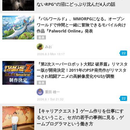
ないRPG"の沼にどっぷり沈んだ4人の話
『パルワールド』、MMORPGになる。オープン
ワールドで仲間と一緒に冒険できるモバイル向け
作品『Palworld Online』発表
発表
みお
22
2026.8.3 Mon 13:17
『第2次スーパーロボット大戦Z 破界篇』リマスタ
ー版が開発決定！2011年のPSP発売作がリマスタ
ーされ戦闘アニメの高解像度化やUIが調整
発表
重田 雄一
22
2026.8.1 Sat 21:32
【キャリアクエスト】ゲーム作りを仕事にす
るということ。セガの若手の事例に見る，ゲ
ームプログラマという働き方