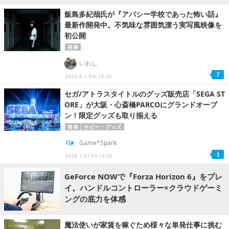
飯島多紀哉氏が『アパシー学校であった怖い話』
最新作開発中。不気味な雰囲気漂う実写風映像を
初公開
発表
いわし
7
2026.8.1 Sat 16:45
セガ/アトラスタイトルのグッズ販売店「SEGA ST
ORE」が大阪・心斎橋PARCOにグランドオープ
ン！限定グッズも取り揃える
発表
ホビー・グッズ
Game*Spark
1
2026.7.31 Fri 16:20
GeForce NOWで『Forza Horizon 6』をプレ
イ。ハンドルコントローラー×クラウドゲーミ
ングの底力を体感
魔法使いが家賃を稼ぐため様々な単発仕事に挑む