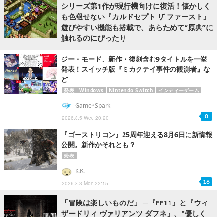
シリーズ第1作が現行機向けに復活！懐かしく
も色褪せない『カルドセプト ザ ファースト』
遊びやすい機能も搭載で、あらためて“原典”に
触れるのにぴったり
ジー・モード、新作・復刻含む9タイトルを一挙
発表！スイッチ版『ミカクテイ事件の観測者』な
ど
発表
Windows
Nintendo Switch
インディーゲーム
Game*Spark
0
2026.8.5 Wed 20:20
『ゴーストリコン』25周年迎える8月6日に新情報
公開。新作かそれとも？
発表
K.K.
16
2026.8.3 Mon 22:15
「冒険は楽しいものだ」 ─『FF11』と『ウィ
ザードリィ ヴァリアンツ ダフネ』、"優しく