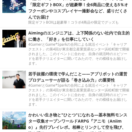
「限定ギフトBOX」が超豪華！全6商品に使える5％オ
フクーポンやコスプレイヤー撮影会など、盛りだくさ
んでお届け
限定ギフトBOXは超豪華！コラボ4商品や限定でグッズも
Aimingのエンジニアは、上下関係のない社内で自主的
に働き、「好き」を仕事にしていく
4GamerとGame*Sparkの合同による就活イベント「キャリア
クエスト」の第4回が東京都立産業貿易センター浜松町館で開催
されました。このイベントに合わせ、自身の就活時のエピソー
ドを若手クリエイターに聞いてみたので、その模様をお届けし
ます。
若手抜擢の環境で学んだこと――アプリボットの運営
プロデューサーが語る「巻き込み力」の重要性
4GamerとGame*Sparkの合同による就活イベント「キャリア
クエスト」の第4回が東京都立産業貿易センター浜松町館で開催
されました。このイベントに合わせ、自身の就活時のエピソー
ドを若手クリエイターに聞いてみたので、その模様をお届けし
ます。
かわいい生き物と"ひとつ"になれる―基本無料モンス
ター収集オープンワールドARPG『アニモ（Aniim
o）』先行プレイレポ。相棒とリンクして空を飛び、