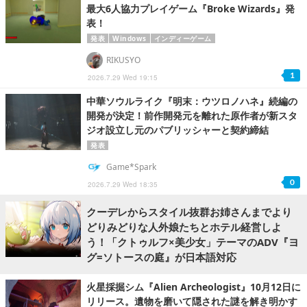
最大6人協力プレイゲーム『Broke Wizards』発
表！
発表
Windows
インディーゲーム
RIKUSYO
1
2026.7.29 Wed 19:15
中華ソウルライク『明末：ウツロノハネ』続編の
開発が決定！前作開発元を離れた原作者が新スタ
ジオ設立し元のパブリッシャーと契約締結
発表
Game*Spark
0
2026.7.29 Wed 18:35
クーデレからスタイル抜群お姉さんまでより
どりみどりな人外娘たちとホテル経営しよ
う！「クトゥルフ×美少女」テーマのADV『ヨ
グ=ソトースの庭』が日本語対応
火星採掘シム『Alien Archeologist』10月12日に
リリース。遺物を磨いて隠された謎を解き明かす