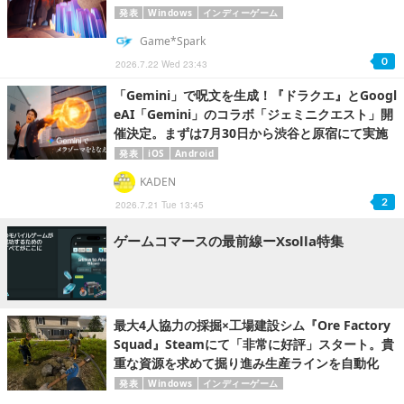
発表
Windows
インディーゲーム
Game*Spark
0
2026.7.22 Wed 23:43
「Gemini」で呪文を生成！『ドラクエ』とGoogl
eAI「Gemini」のコラボ「ジェミニクエスト」開
催決定。まずは7月30日から渋谷と原宿にて実施
発表
iOS
Android
KADEN
2
2026.7.21 Tue 13:45
ゲームコマースの最前線ーXsolla特集
最大4人協力の採掘×工場建設シム『Ore Factory
Squad』Steamにて「非常に好評」スタート。貴
重な資源を求めて掘り進み生産ラインを自動化
発表
Windows
インディーゲーム