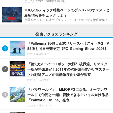
としたGame*Spark特別企画。
THQノルディック特集ページでゲムスパのオススメと
最新情報をチェックしよう
今最もホットな海外パブリッシャー THQ Nordicを徹底特集！
発表アクセスランキング
『Valheim』9月9日正式リリースへ！スイッチ2・P
S5版も同日発売予定【PC Gaming Show 2026】
2026.6.8 Mon 6:01
『第2次スーパーロボット大戦Z 破界篇』リマスタ
ー版が開発決定！2011年のPSP発売作がリマスター
され戦闘アニメの高解像度化やUIが調整
2026.8.1 Sat 21:32
『パルワールド』、MMORPGになる。オープンワ
ールドで仲間と一緒に冒険できるモバイル向け作品
『Palworld Online』発表
2026.8.3 Mon 13:17