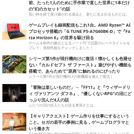
前、たった1人のために手作業で直した世界に1本だけ
の“幻のカセット”の話
長い時を経て受け継がれる過去と、新たに生まれるものとは。
ゲームプレイも録画配信もこれ1台。AMD Ryzen™ AI
プロセッサ搭載の「G TUNE P5-A7G60BK-D」で『Fo
rza Horizon 6』の世界を駆け回る
ゲーム＆制作の拠点となるノートPCで話題のレースタイトルを
プレイ。放熱性能もチェックしました！
シリーズ第1作が現行機向けに復活！懐かしくも色褪せ
ない『カルドセプト ザ ファースト』遊びやすい機能も
搭載で、あらためて“原典”に触れるのにぴったり
シリーズ第1作が現行機向けの新機能を備えて復活！
「冒険は楽しいものだ」 ─『FF11』と『ウィザードリ
ィ ヴァリアンツ ダフネ』、"優しくないRPG"の沼にど
っぷり沈んだ4人の話
ふたつの沼の住人たちが語る奥深さとは。
【キャリアクエスト】ゲーム作りを仕事にするという
こと。セガの若手の事例に見る，ゲームプログラマと
いう働き方
Game*Sparkと4Gamerの合同による就活イベント「キャリア