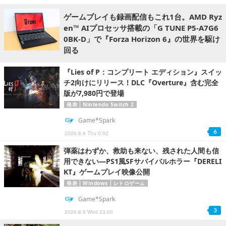
ゲームプレイも録画配信もこれ1台。AMD Ryz
en™ AIプロセッサ搭載の「G TUNE P5-A7G6
0BK-D」で『Forza Horizon 6』の世界を駆け
回る
『Lies of P：コンプリート エディション』スイッ
チ2向けにリリース！DLC『Overture』含む完全
版が7,980円で登場
発表
Nintendo Switch 2
Game*Spark
6
2026.8.6 Thu 0:02
弾薬はわずか、救助も来ない、残された人間も信
用できない―PS1風SFサバイバルホラー『DERELI
KT』ゲームプレイ映像公開
発表
Windows
レトロゲーム
Game*Spark
3
2026.8.5 Wed 23:00