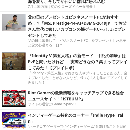
海を渡り、そしてかわいい群れに紛れ込む
7月に国内向け初のクローズドベータ開催！
父の日のプレゼントはビジネスノートPCがおすす
め！？「MSI Prestige-14-AI+D3MG-2619JP」でお父
さん世代に嬉しいカプコンの懐ゲーもいっしょにプレ
ゼントしてみた
父の日に奮発して「ビジネスノートPC」をプレゼントした息子
と父の心温まる一日？
『Identity V 第五人格』の新モード「手記の加筆」は
PvEと聞いたけれど……実際どうなの？集まってプレイ
してみた！【プレイレポ】
『Identity V 第五人格』が好きな人やプレイしたことある人、全
くプレイしたことがない人など、様々な4人を集めてプレイして
みました！
Riot Gamesの最新情報をキャッチアップできる総合
ニュースサイト「FISTBUMP」
サイトの運営はGame*Spark！
インディーゲーム特化のコーナー「Indie Hype Trai
n」
“ハードコアゲーマー”と“インディーゲーム”を繋げることを目的