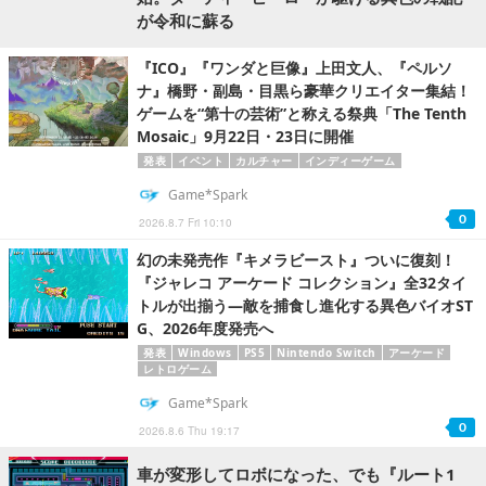
が令和に蘇る
『ICO』『ワンダと巨像』上田文人、『ペルソ
ナ』橋野・副島・目黒ら豪華クリエイター集結！
ゲームを“第十の芸術”と称える祭典「The Tenth
Mosaic」9月22日・23日に開催
発表
イベント
カルチャー
インディーゲーム
Game*Spark
0
2026.8.7 Fri 10:10
幻の未発売作『キメラビースト』ついに復刻！
『ジャレコ アーケード コレクション』全32タイ
トルが出揃う―敵を捕食し進化する異色バイオST
G、2026年度発売へ
発表
Windows
PS5
Nintendo Switch
アーケード
レトロゲーム
Game*Spark
0
2026.8.6 Thu 19:17
車が変形してロボになった、でも『ルート1