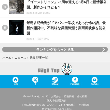
『ゴーストリコン』25周年迎える8月6日に新情報公
開。新作かそれとも？
2026.8.3 Mon 22:15
飯島多紀哉氏が『アパシー学校であった怖い話』最
新作開発中。不気味な雰囲気漂う実写風映像を初公
開
2026.8.1 Sat 16:45
ランキングをもっと見る
発表 記事一覧
ホーム
›
ニュース
›
Home
X
STEAM
Facebook
YouTube
Game*Sparkについて
お問合せ
広告掲載
会社概要
個人情報保護方針
個人情報の取り扱いについて（Game*Spark）
利用規約
特定商取引法に基づく表記