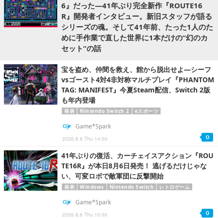
6』だった―41年ぶり完全新作『ROUTE16
R』開発者インタビュー。新旧スタッフが語る
シリーズの魂。そして41年前、たった1人のた
めに手作業で直した世界に1本だけの“幻のカ
セット”の話
宝を盗め、仲間を救え、館から脱出せよ―シーフ
vsゴースト4対4非対称マルチプレイ『PHANTOM
TAG: MANIFEST』今夏Steam配信、Switch 2版
も年内登場
発表
Nintendo Switch 2
eスポーツ
Game*Spark
0
2026.8.6 Thu 14:00
41年ぶりの復活、カーチェイスアクション『ROU
TE16R』が本日8月6日発売！ 逃げるだけじゃな
い、可変ロボで敵軍団に反撃開始
発表
Windows
Nintendo Switch
レトロゲーム
Game*Spark
0
2026.8.6 Thu 10:00