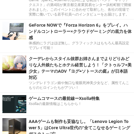
クエスト」の第4回が東京都立産業貿易センター浜松町館で開催
されました。このイベントに合わせて取材した、各社の現場で
実際に働いている若手社員へのインタビューをお届けします。
GeForce NOWで『Forza Horizon 6』をプレイ。ハ
ンドルコントローラー×クラウドゲーミングの底力を体
感
体感的にラグはほぼ無し。グラフィックスはもちろん最高設定
でプレイ可能！
クーデレからスタイル抜群お姉さんまでよりどりみど
りな人外娘たちとホテル経営しよう！「クトゥルフ×美
少女」テーマのADV『ヨグ=ソトースの庭』が日本語
対応
ツンデレドラゴン娘や無口な複眼死神美少女など、属性てんこ
もりのヒロインたちがアツい！
ゲームコマースの最前線ーXsolla特集
Xsollaの最新情報はこちらから！
AAAゲームも制作も妥協なし。「Lenovo Legion To
wer 5」はCore Ultra世代の“全てこなせるゲーミング
デスクトップ”