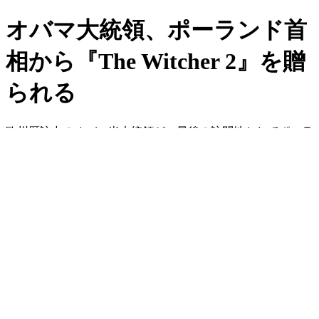
オバマ大統領、ポーランド首
相から『The Witcher 2』を贈
られる
欧州歴訪中のオバマ米大統領が、最後の訪問地としてポーラ
ンドに立ち寄ったことが国内でもニュースになりましたが、
その際にポーランドのトゥスク首相から新作PCアクション
RPGのThe Witcher 2をプレゼントされたそうです。
PC
Windows
2011.5.30 Mon 13:04
シェア
ポスト
送る