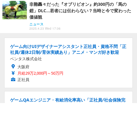
非難轟々だった『オブリビオン』約300円の「馬の
鎧」DLC…若者には伝わらない？当時と今で変わった
価値観
ニュース
2025.4.23 Wed 17:06
ゲーム向けUIデザイナーアシスタント正社員・資格不問「正
社員/週休2日制/育休実績あり」アニメ・マンガ好き歓迎
ベンタス株式会社
大阪府
月給29万2,000円～50万円
正社員
ゲームQAエンジニア・有給消化率高い「正社員/社会保険完
備/ゲーム業界デビュー」・未経験歓迎・年間休日125日
AQUARIUS株式会社
埼玉県
月給32万7,600円～40万円
正社員