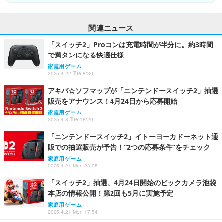
関連ニュース
「スイッチ2」Proコンは充電時間が半分に。約3時間
で満タンになる快適仕様
家庭用ゲーム
2025.4.22 Tue 8:30
アキバ☆ソフマップが「ニンテンドースイッチ2」抽選
販売をアナウンス！4月24日から応募開始
家庭用ゲーム
2025.4.8 Tue 18:20
「ニンテンドースイッチ2」イトーヨーカドーネット通
販での抽選販売が予告！“2つの応募条件”をチェック
家庭用ゲーム
2025.4.21 Mon 23:25
「スイッチ2」抽選、4月24日開始のビックカメラ池袋
本店の情報公開！第2回も5月に実施予定
家庭用ゲーム
2025.4.21 Mon 17:54