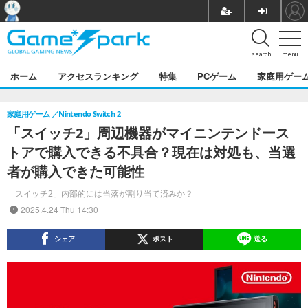
search
menu
ホーム
アクセスランキング
特集
PCゲーム
家庭用ゲー
家庭用ゲーム
Nintendo Switch 2
「スイッチ2」周辺機器がマイニンテンドース
トアで購入できる不具合？現在は対処も、当選
者が購入できた可能性
「スイッチ2」内部的には当落が割り当て済みか？
2025.4.24 Thu 14:30
シェア
ポスト
送る