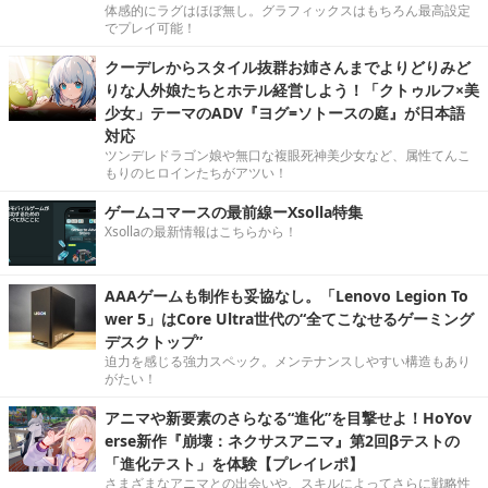
体感的にラグはほぼ無し。グラフィックスはもちろん最高設定
でプレイ可能！
クーデレからスタイル抜群お姉さんまでよりどりみど
りな人外娘たちとホテル経営しよう！「クトゥルフ×美
少女」テーマのADV『ヨグ=ソトースの庭』が日本語
対応
ツンデレドラゴン娘や無口な複眼死神美少女など、属性てんこ
もりのヒロインたちがアツい！
ゲームコマースの最前線ーXsolla特集
Xsollaの最新情報はこちらから！
AAAゲームも制作も妥協なし。「Lenovo Legion To
wer 5」はCore Ultra世代の“全てこなせるゲーミング
デスクトップ”
迫力を感じる強力スペック。メンテナンスしやすい構造もあり
がたい！
アニマや新要素のさらなる“進化”を目撃せよ！HoYov
erse新作『崩壊：ネクサスアニマ』第2回βテストの
「進化テスト」を体験【プレイレポ】
さまざまなアニマとの出会いや、スキルによってさらに戦略性