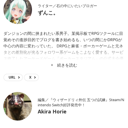
ライター／石の中にいたいブロガー
ずんこ。
ダンジョンの間に挟まれたい系男子。某掲示板でRPGツクールに目
覚めその進捗目的でブログを書き始めるも、いつの間にかDRPGが
中心の内容に変わっていた。 DRPGと麻雀・ポーカーゲームと元ネ
タとの差別化が光るフォロワー系ゲームをこよなく愛する。サービ
ス終了したアーケードゲーム『ポーカースタジアム』の公式大会優
勝という凄いんだか凄くないんだかわからない肩書きも持つ。
+ 続きを読む
URL
X
編集／『ウィザードリィ外伝 五つの試練』Steam/N
intendo Switch好評発売中！
Akira Horie