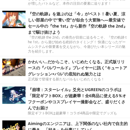
が増したバトルなど、本作の注目の要素に迫ります！
『空の軌跡』を遊ぶのは「今」がベスト！暑い夏、涼
しい部屋の中で“青い空”が似合う大冒険へ―最安値で
セール中の『the 1st』から新作『空の軌跡 the 2nd』
まで駆け抜けよう
『空の軌跡 the 2nd』の発売が目前に迫る今こそ、『空の軌跡 t
he 1st』から遊び始める絶好のタイミング！ 快適になったゲー
ムシステムや新要素を交えながら、今遊びたい本シリーズの魅
力を紹介します。
かわいい…だからこそ、いじめたくなる。正式版リリ
ースの『パルワールド』プレイヤーに訊く“キュートア
グレッション×パル”の底知れぬ魅力とは
正式版で登場する新たなパルもいじめたくなる！
『崩壊：スターレイル』爻光とUGREENのコラボは
「限定ギフトBOX」が超豪華！全6商品に使える5％オ
フクーポンやコスプレイヤー撮影会など、盛りだくさ
んでお届け
限定ギフトBOXは超豪華！コラボ4商品や限定でグッズも
Aimingのエンジニアは、上下関係のない社内で自主的
に働き、「好き」を仕事にしていく