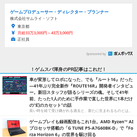
ゲームプロデューサー・ディレクター・プランナー
株式会社サムライ・ソフト
東京都
月給33万3,000円～43万3,000円
正社員
Sponsored by
！ゲムスパ渾身のPR記事はこれだ！
車が変形してロボになった、でも『ルート16』だった
―41年ぶり完全新作『ROUTE16R』開発者インタビュ
ー。新旧スタッフが語るシリーズの魂。そして41年
前、たった1人のために手作業で直した世界に1本だけ
の“幻のカセット”の話
長い時を経て受け継がれる過去と、新たに生まれるものとは。
ゲームプレイも録画配信もこれ1台。AMD Ryzen™ AI
プロセッサ搭載の「G TUNE P5-A7G60BK-D」で『Fo
rza Horizon 6』の世界を駆け回る