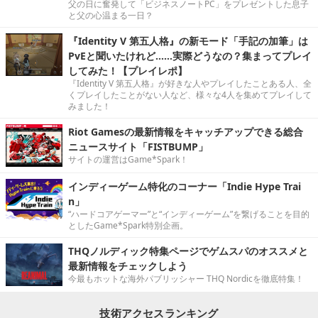
父の日に奮発して「ビジネスノートPC」をプレゼントした息子
と父の心温まる一日？
『Identity V 第五人格』の新モード「手記の加筆」は
PvEと聞いたけれど……実際どうなの？集まってプレイ
してみた！【プレイレポ】
『Identity V 第五人格』が好きな人やプレイしたことある人、全
くプレイしたことがない人など、様々な4人を集めてプレイして
みました！
Riot Gamesの最新情報をキャッチアップできる総合
ニュースサイト「FISTBUMP」
サイトの運営はGame*Spark！
インディーゲーム特化のコーナー「Indie Hype Trai
n」
“ハードコアゲーマー”と“インディーゲーム”を繋げることを目的
としたGame*Spark特別企画。
THQノルディック特集ページでゲムスパのオススメと
最新情報をチェックしよう
今最もホットな海外パブリッシャー THQ Nordicを徹底特集！
技術アクセスランキング