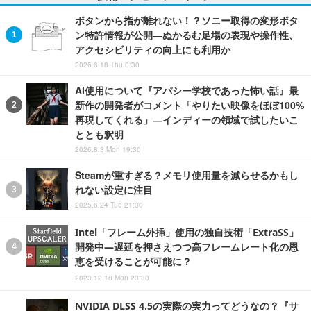
ボタンから指が離れない！？ソニー取得の変形ボタ
ン特許情報が公開―ぬかるむ足場の表現や操作性、
アクセシビリティの向上にも利用か
2026.6.18 Thu 0:30
AI使用について『アパシー学校であった怖い話』最
新作の開発者がコメント「やりたい映像をほぼ100%
再現してくれる」―インディーの領域で試したいこ
ととも釈明
2026.8.3 Mon 19:30
Steamが重すぎる？メモリ使用量を減らせるかもし
れない設定に注目
2025.6.24 Tue 21:30
Intel「フレーム外挿」使用の独自技術「ExtraSS」
開発中―遅延を押さえつつ高フレームレート化の恩
恵を受けることが可能に？
2023.12.18 Mon 23:30
NVIDIA DLSS 4.5の実際の実力ってどうなの？『サ