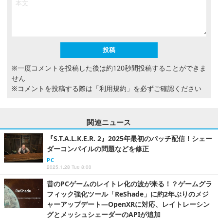
※一度コメントを投稿した後は約120秒間投稿することができま
せん
※コメントを投稿する際は
「利用規約」
を必ずご確認ください
関連ニュース
『S.T.A.L.K.E.R. 2』2025年最初のパッチ配信！シェー
ダーコンパイルの問題などを修正
PC
2025.1.28 Tue 8:00
昔のPCゲームのレイトレ化の波が来る！？ゲームグラ
フィック強化ツール「ReShade」に約2年ぶりのメジ
ャーアップデート―OpenXRに対応、レイトレーシン
グとメッシュシェーダーのAPIが追加