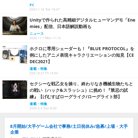
PC
2024.1.16 Tue 16:47
Unityで作られた高精細デジタルヒューマンデモ「Ene
mies」配信、日本語解説動画も
ニュース
2022.11.7 Mon 11:15
ホクロに専用シェーダーも！『BLUE PROTOCOL』を
例にしたアニメ表現キャラクリエーションの知見【CE
DEC2021】
連載・特集
2021.8.27 Fri 13:34
セクシーな戦乙女を操り、終わりなき機械生物たちと
の戦い（ハック&スラッシュ）に挑め！『禁忌の試
練』【げむすぱローグライク/ローグライト部】
連載・特集
2025.2.9 Sun 8:00
8月開始/大手ゲーム会社で事務/土日祝休み/急募/上場・大手
企業