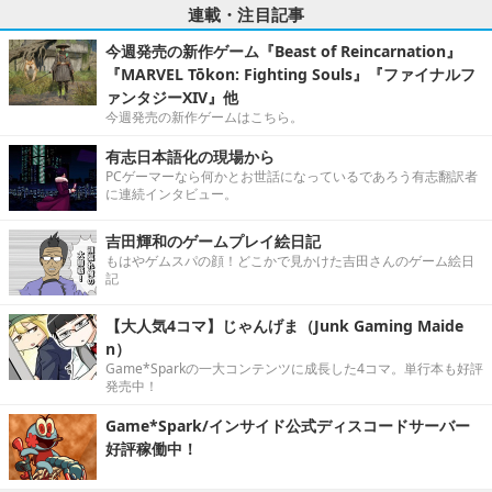
連載・注目記事
今週発売の新作ゲーム『Beast of Reincarnation』
『MARVEL Tōkon: Fighting Souls』『ファイナルフ
ァンタジーXIV』他
今週発売の新作ゲームはこちら。
有志日本語化の現場から
PCゲーマーなら何かとお世話になっているであろう有志翻訳者
に連続インタビュー。
吉田輝和のゲームプレイ絵日記
もはやゲムスパの顔！どこかで見かけた吉田さんのゲーム絵日
記
【大人気4コマ】じゃんげま（Junk Gaming Maide
n）
Game*Sparkの一大コンテンツに成長した4コマ。単行本も好評
発売中！
Game*Spark/インサイド公式ディスコードサーバー
好評稼働中！