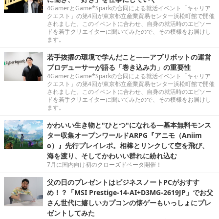
4GamerとGame*Sparkの合同による就活イベント「キャリア
クエスト」の第4回が東京都立産業貿易センター浜松町館で開催
されました。このイベントに合わせ、自身の就活時のエピソー
ドを若手クリエイターに聞いてみたので、その模様をお届けし
ます。
若手抜擢の環境で学んだこと――アプリボットの運営
プロデューサーが語る「巻き込み力」の重要性
4GamerとGame*Sparkの合同による就活イベント「キャリア
クエスト」の第4回が東京都立産業貿易センター浜松町館で開催
されました。このイベントに合わせ、自身の就活時のエピソー
ドを若手クリエイターに聞いてみたので、その模様をお届けし
ます。
かわいい生き物と"ひとつ"になれる―基本無料モンス
ター収集オープンワールドARPG『アニモ（Aniim
o）』先行プレイレポ。相棒とリンクして空を飛び、
海を渡り、そしてかわいい群れに紛れ込む
7月に国内向け初のクローズドベータ開催！
父の日のプレゼントはビジネスノートPCがおすす
め！？「MSI Prestige-14-AI+D3MG-2619JP」でお父
さん世代に嬉しいカプコンの懐ゲーもいっしょにプレ
ゼントしてみた