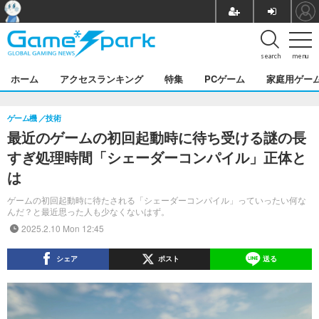
search
menu
ホーム
アクセスランキング
特集
PCゲーム
家庭用ゲー
ゲーム機
技術
最近のゲームの初回起動時に待ち受ける謎の長
すぎ処理時間「シェーダーコンパイル」正体と
は
ゲームの初回起動時に待たされる「シェーダーコンパイル」っていったい何な
んだ？と最近思った人も少なくないはず。
2025.2.10 Mon 12:45
シェア
ポスト
送る