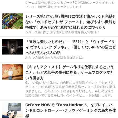
ゲーム＆制作の拠点となるノートPCで話題のレースタイトルを
プレイ。放熱性能もチェックしました！
シリーズ第1作が現行機向けに復活！懐かしくも色褪せ
ない『カルドセプト ザ ファースト』遊びやすい機能も
搭載で、あらためて“原典”に触れるのにぴったり
シリーズ第1作が現行機向けの新機能を備えて復活！
「冒険は楽しいものだ」 ─『FF11』と『ウィザードリ
ィ ヴァリアンツ ダフネ』、"優しくないRPG"の沼にど
っぷり沈んだ4人の話
ふたつの沼の住人たちが語る奥深さとは。
【キャリアクエスト】ゲーム作りを仕事にするという
こと。セガの若手の事例に見る，ゲームプログラマと
いう働き方
Game*Sparkと4Gamerの合同による就活イベント「キャリア
クエスト」の第4回が東京都立産業貿易センター浜松町館で開催
されました。このイベントに合わせて取材した、各社の現場で
実際に働いている若手社員へのインタビューをお届けします。
GeForce NOWで『Forza Horizon 6』をプレイ。ハ
ンドルコントローラー×クラウドゲーミングの底力を体
感