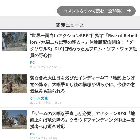
コメントをすべて読む（全38件）
関連ニュース
“世界一面白いアクションRPG”目指す『Rise of Rebell
ion～地罰上らば竜の降る～』体験版配信開始！『ダー
クソウル3』DLCに関わった元フロム・ソフトウェア社
員の野心作
PC
2025.2.25 Tue 16:55
賛否含め大注目を浴びたインディーACT『地罰上らば
竜の降る』大幅手直し後の構想が明らかに、今後の意
気込みも語られる
ゲーム文化
2023.4.17 Mon 12:25
「ゲームの大幅な手直しが必要」アクションRPG『地
罰上らば竜の降る』クラウドファンディング中止―支
援者へは返金対応
PC
2023.4.7 Fri 19:00