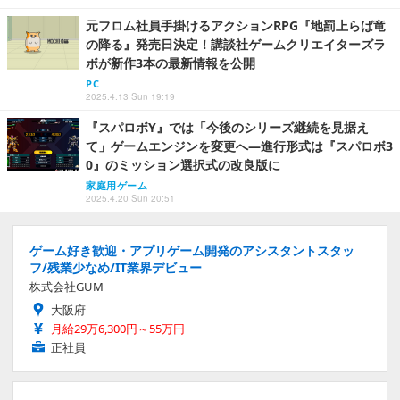
元フロム社員手掛けるアクションRPG『地罰上らば竜
の降る』発売日決定！講談社ゲームクリエイターズラ
ボが新作3本の最新情報を公開
PC
2025.4.13 Sun 19:19
『スパロボY』では「今後のシリーズ継続を見据え
て」ゲームエンジンを変更へ―進行形式は『スパロボ3
0』のミッション選択式の改良版に
家庭用ゲーム
2025.4.20 Sun 20:51
ゲーム好き歓迎・アプリゲーム開発のアシスタントスタッ
フ/残業少なめ/IT業界デビュー
株式会社GUM
大阪府
月給29万6,300円～55万円
正社員