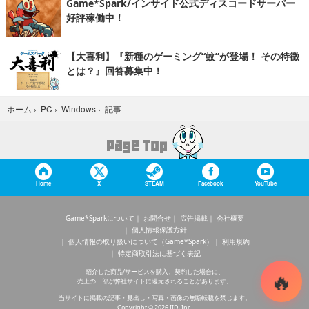
Game*Spark/インサイド公式ディスコードサーバー
好評稼働中！
【大喜利】『新種のゲーミング“蚊”が登場！ その特徴
とは？』回答募集中！
記事
ホーム
›
PC
›
Windows
›
Home
X
STEAM
Facebook
YouTube
Game*Sparkについて
お問合せ
広告掲載
会社概要
個人情報保護方針
個人情報の取り扱いについて（Game*Spark）
利用規約
特定商取引法に基づく表記
紹介した商品/サービスを購入、契約した場合に、
売上の一部が弊社サイトに還元されることがあります。
当サイトに掲載の記事・見出し・写真・画像の無断転載を禁じます。
Copyright © 2026 IID, Inc.