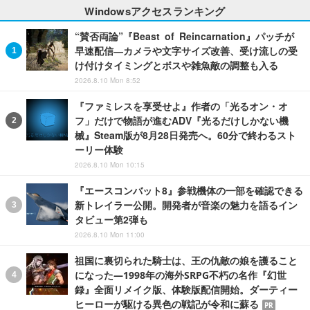
Windowsアクセスランキング
“賛否両論”『Beast of Reincarnation』パッチが
早速配信―カメラや文字サイズ改善、受け流しの受
け付けタイミングとボスや雑魚敵の調整も入る
2026.8.10 Mon 8:52
『ファミレスを享受せよ』作者の「光るオン・オ
フ」だけで物語が進むADV『光るだけしかない機
械』Steam版が8月28日発売へ。60分で終わるスト
ーリー体験
2026.8.10 Mon 10:15
『エースコンバット8』参戦機体の一部を確認できる
新トレイラー公開。開発者が音楽の魅力を語るイン
タビュー第2弾も
2026.8.10 Mon 11:00
祖国に裏切られた騎士は、王の仇敵の娘を護ること
になった―1998年の海外SRPG不朽の名作『幻世
録』全面リメイク版、体験版配信開始。ダーティー
ヒーローが駆ける異色の戦記が令和に蘇る
PR