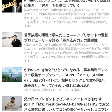
Aimingのエンジニアは、上下関係のない社内で自主的
に働き、「好き」を仕事にしていく
4GamerとGame*Sparkの合同による就活イベント「キャリア
クエスト」の第4回が東京都立産業貿易センター浜松町館で開催
されました。このイベントに合わせ、自身の就活時のエピソー
ドを若手クリエイターに聞いてみたので、その模様をお届けし
ます。
若手抜擢の環境で学んだこと――アプリボットの運営
プロデューサーが語る「巻き込み力」の重要性
4GamerとGame*Sparkの合同による就活イベント「キャリア
クエスト」の第4回が東京都立産業貿易センター浜松町館で開催
されました。このイベントに合わせ、自身の就活時のエピソー
ドを若手クリエイターに聞いてみたので、その模様をお届けし
ます。
かわいい生き物と"ひとつ"になれる―基本無料モンス
ター収集オープンワールドARPG『アニモ（Aniim
o）』先行プレイレポ。相棒とリンクして空を飛び、
海を渡り、そしてかわいい群れに紛れ込む
7月に国内向け初のクローズドベータ開催！
父の日のプレゼントはビジネスノートPCがおすす
め！？「MSI Prestige-14-AI+D3MG-2619JP」でお父
さん世代に嬉しいカプコンの懐ゲーもいっしょにプレ