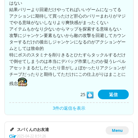
はない
結果パリーより回避だけやってればいいゲームになってる
アクションに期待して買ったけど肝心のパリーまわりがマジ
でやる意味がないしなりより爽快感がまったくない
アイテムもかなり少ないからマップを探索する意味もない
攻撃にジャンケン要素もないから敵の攻撃を回避してカウン
ターするだけの後出しジャンケンになるのがアクションゲー
ムとしては致命的
特にボスのスタミナを削りきるとひたすらタックルするだけ
で倒せてしまうのは本当にデバッグ作業したのか疑うレベル
アセットまるだしだったり音がしょぼかったりアクションが
チープだったりと期待してただけにこの仕上がりはまことに
残念
25
返信
3件の返信を表示
スパくんのお友達
Menu
2025-04-22 8:51:26