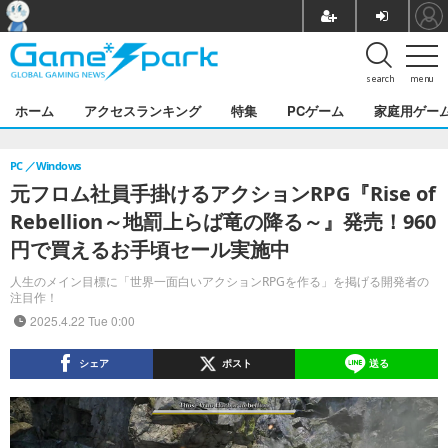
search
menu
ホーム
アクセスランキング
特集
PCゲーム
家庭用ゲー
PC
Windows
元フロム社員手掛けるアクションRPG『Rise of
Rebellion～地罰上らば竜の降る～』発売！960
円で買えるお手頃セール実施中
人生のメイン目標に「世界一面白いアクションRPGを作る」を掲げる開発者の
注目作！
2025.4.22 Tue 0:00
シェア
ポスト
送る