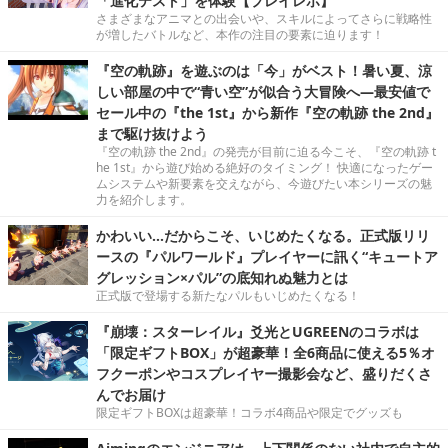
「進化テスト」を体験【プレイレポ】
さまざまなアニマとの出会いや、スキルによってさらに戦略性
が増したバトルなど、本作の注目の要素に迫ります！
『空の軌跡』を遊ぶのは「今」がベスト！暑い夏、涼
しい部屋の中で“青い空”が似合う大冒険へ―最安値で
セール中の『the 1st』から新作『空の軌跡 the 2nd』
まで駆け抜けよう
『空の軌跡 the 2nd』の発売が目前に迫る今こそ、『空の軌跡 t
he 1st』から遊び始める絶好のタイミング！ 快適になったゲー
ムシステムや新要素を交えながら、今遊びたい本シリーズの魅
力を紹介します。
かわいい…だからこそ、いじめたくなる。正式版リリ
ースの『パルワールド』プレイヤーに訊く“キュートア
グレッション×パル”の底知れぬ魅力とは
正式版で登場する新たなパルもいじめたくなる！
『崩壊：スターレイル』爻光とUGREENのコラボは
「限定ギフトBOX」が超豪華！全6商品に使える5％オ
フクーポンやコスプレイヤー撮影会など、盛りだくさ
んでお届け
限定ギフトBOXは超豪華！コラボ4商品や限定でグッズも