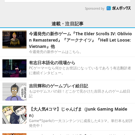
Sponsored by
連載・注目記事
今週発売の新作ゲーム『The Elder Scrolls IV: Oblivio
n Remastered』『アークナイツ』『Hell Let Loose:
Vietnam』他
今週発売の新作ゲームはこちら。
有志日本語化の現場から
PCゲーマーなら何かとお世話になっているであろう有志翻訳者
に連続インタビュー。
吉田輝和のゲームプレイ絵日記
もはやゲムスパの顔！どこかで見かけた吉田さんのゲーム絵日
記
【大人気4コマ】じゃんげま（Junk Gaming Maide
n）
Game*Sparkの一大コンテンツに成長した4コマ。単行本も好評
発売中！