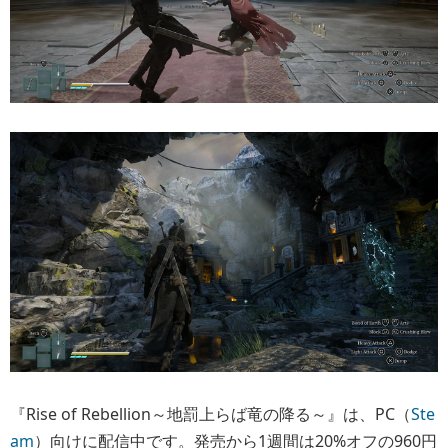
『Rise of Rebellion～地罰上らば竜の降る～』は、PC（
Ste
am
）向けに配信中です。発売から1週間は20%オフの960円