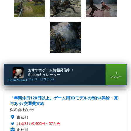
おすすめゲーム情報発信中！
＋
Steamキュレーター
フォロー
フォローはコチラ
Game*Spark
「年間休日120日以上」ゲーム用3Dモデルの制作/昇給・賞
与あり/交通費支給
株式会社Creer
東京都
月給31万9,400円～57万円
正社員