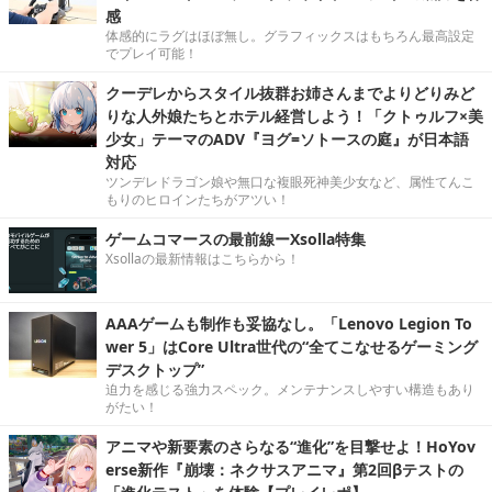
感
体感的にラグはほぼ無し。グラフィックスはもちろん最高設定
でプレイ可能！
クーデレからスタイル抜群お姉さんまでよりどりみど
りな人外娘たちとホテル経営しよう！「クトゥルフ×美
少女」テーマのADV『ヨグ=ソトースの庭』が日本語
対応
ツンデレドラゴン娘や無口な複眼死神美少女など、属性てんこ
もりのヒロインたちがアツい！
ゲームコマースの最前線ーXsolla特集
Xsollaの最新情報はこちらから！
AAAゲームも制作も妥協なし。「Lenovo Legion To
wer 5」はCore Ultra世代の“全てこなせるゲーミング
デスクトップ”
迫力を感じる強力スペック。メンテナンスしやすい構造もあり
がたい！
アニマや新要素のさらなる“進化”を目撃せよ！HoYov
erse新作『崩壊：ネクサスアニマ』第2回βテストの