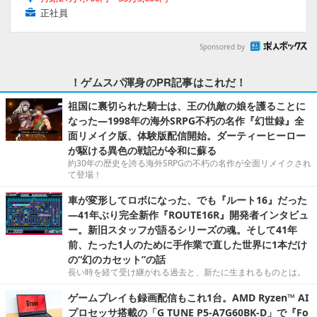
正社員
Sponsored by
！ゲムスパ渾身のPR記事はこれだ！
祖国に裏切られた騎士は、王の仇敵の娘を護ることに
なった―1998年の海外SRPG不朽の名作『幻世録』全
面リメイク版、体験版配信開始。ダーティーヒーロー
が駆ける異色の戦記が令和に蘇る
約30年の歴史を誇る海外SRPGの不朽の名作が全面リメイクされ
て登場！
車が変形してロボになった、でも『ルート16』だった
―41年ぶり完全新作『ROUTE16R』開発者インタビュ
ー。新旧スタッフが語るシリーズの魂。そして41年
前、たった1人のために手作業で直した世界に1本だけ
の“幻のカセット”の話
長い時を経て受け継がれる過去と、新たに生まれるものとは。
ゲームプレイも録画配信もこれ1台。AMD Ryzen™ AI
プロセッサ搭載の「G TUNE P5-A7G60BK-D」で『Fo