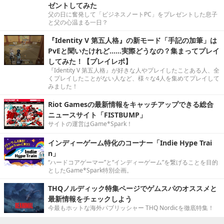
ゼントしてみた
父の日に奮発して「ビジネスノートPC」をプレゼントした息子
と父の心温まる一日？
『Identity V 第五人格』の新モード「手記の加筆」は
PvEと聞いたけれど……実際どうなの？集まってプレイ
してみた！【プレイレポ】
『Identity V 第五人格』が好きな人やプレイしたことある人、全
くプレイしたことがない人など、様々な4人を集めてプレイして
みました！
Riot Gamesの最新情報をキャッチアップできる総合
ニュースサイト「FISTBUMP」
サイトの運営はGame*Spark！
インディーゲーム特化のコーナー「Indie Hype Trai
n」
“ハードコアゲーマー”と“インディーゲーム”を繋げることを目的
としたGame*Spark特別企画。
THQノルディック特集ページでゲムスパのオススメと
最新情報をチェックしよう
今最もホットな海外パブリッシャー THQ Nordicを徹底特集！