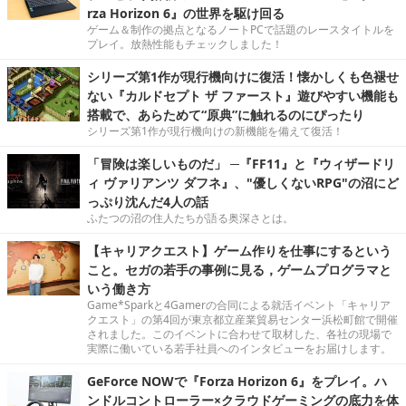
rza Horizon 6』の世界を駆け回る
ゲーム＆制作の拠点となるノートPCで話題のレースタイトルを
プレイ。放熱性能もチェックしました！
シリーズ第1作が現行機向けに復活！懐かしくも色褪せ
ない『カルドセプト ザ ファースト』遊びやすい機能も
搭載で、あらためて“原典”に触れるのにぴったり
シリーズ第1作が現行機向けの新機能を備えて復活！
「冒険は楽しいものだ」 ─『FF11』と『ウィザードリ
ィ ヴァリアンツ ダフネ』、"優しくないRPG"の沼にど
っぷり沈んだ4人の話
ふたつの沼の住人たちが語る奥深さとは。
【キャリアクエスト】ゲーム作りを仕事にするという
こと。セガの若手の事例に見る，ゲームプログラマと
いう働き方
Game*Sparkと4Gamerの合同による就活イベント「キャリア
クエスト」の第4回が東京都立産業貿易センター浜松町館で開催
されました。このイベントに合わせて取材した、各社の現場で
実際に働いている若手社員へのインタビューをお届けします。
GeForce NOWで『Forza Horizon 6』をプレイ。ハ
ンドルコントローラー×クラウドゲーミングの底力を体