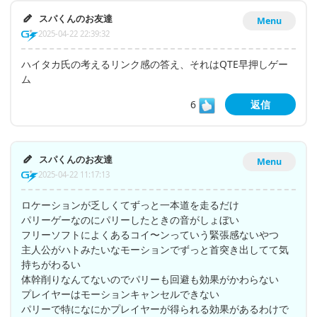
スパくんのお友達
Menu
2025-04-22 22:39:32
ハイタカ氏の考えるリンク感の答え、それはQTE早押しゲー
ム
6
返信
スパくんのお友達
Menu
2025-04-22 11:17:13
ロケーションが乏しくてずっと一本道を走るだけ
パリーゲーなのにパリーしたときの音がしょぼい
フリーソフトによくあるコイ〜ンっていう緊張感ないやつ
主人公がハトみたいなモーションでずっと首突き出してて気
持ちがわるい
体幹削りなんてないのでパリーも回避も効果がかわらない
プレイヤーはモーションキャンセルできない
パリーで特になにかプレイヤーが得られる効果があるわけで