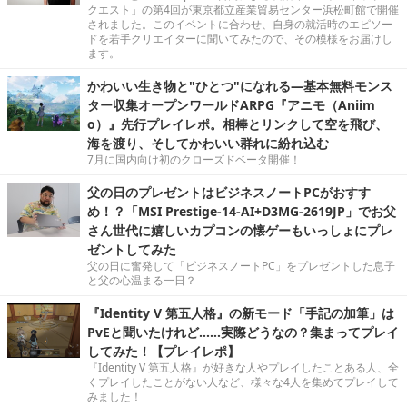
クエスト」の第4回が東京都立産業貿易センター浜松町館で開催
されました。このイベントに合わせ、自身の就活時のエピソー
ドを若手クリエイターに聞いてみたので、その模様をお届けし
ます。
かわいい生き物と"ひとつ"になれる―基本無料モンス
ター収集オープンワールドARPG『アニモ（Aniim
o）』先行プレイレポ。相棒とリンクして空を飛び、
海を渡り、そしてかわいい群れに紛れ込む
7月に国内向け初のクローズドベータ開催！
父の日のプレゼントはビジネスノートPCがおすす
め！？「MSI Prestige-14-AI+D3MG-2619JP」でお父
さん世代に嬉しいカプコンの懐ゲーもいっしょにプレ
ゼントしてみた
父の日に奮発して「ビジネスノートPC」をプレゼントした息子
と父の心温まる一日？
『Identity V 第五人格』の新モード「手記の加筆」は
PvEと聞いたけれど……実際どうなの？集まってプレイ
してみた！【プレイレポ】
『Identity V 第五人格』が好きな人やプレイしたことある人、全
くプレイしたことがない人など、様々な4人を集めてプレイして
みました！