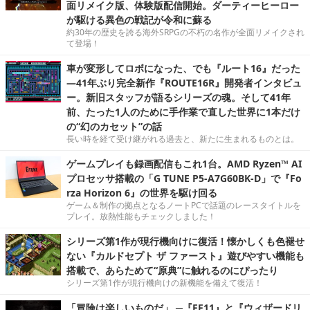
面リメイク版、体験版配信開始。ダーティーヒーロー
が駆ける異色の戦記が令和に蘇る
約30年の歴史を誇る海外SRPGの不朽の名作が全面リメイクされ
て登場！
車が変形してロボになった、でも『ルート16』だった
―41年ぶり完全新作『ROUTE16R』開発者インタビュ
ー。新旧スタッフが語るシリーズの魂。そして41年
前、たった1人のために手作業で直した世界に1本だけ
の“幻のカセット”の話
長い時を経て受け継がれる過去と、新たに生まれるものとは。
ゲームプレイも録画配信もこれ1台。AMD Ryzen™ AI
プロセッサ搭載の「G TUNE P5-A7G60BK-D」で『Fo
rza Horizon 6』の世界を駆け回る
ゲーム＆制作の拠点となるノートPCで話題のレースタイトルを
プレイ。放熱性能もチェックしました！
シリーズ第1作が現行機向けに復活！懐かしくも色褪せ
ない『カルドセプト ザ ファースト』遊びやすい機能も
搭載で、あらためて“原典”に触れるのにぴったり
シリーズ第1作が現行機向けの新機能を備えて復活！
「冒険は楽しいものだ」 ─『FF11』と『ウィザードリ