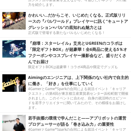
力を紹介します。
かわいい…だからこそ、いじめたくなる。正式版リリ
ースの『パルワールド』プレイヤーに訊く“キュートア
グレッション×パル”の底知れぬ魅力とは
正式版で登場する新たなパルもいじめたくなる！
『崩壊：スターレイル』爻光とUGREENのコラボは
「限定ギフトBOX」が超豪華！全6商品に使える5％オ
フクーポンやコスプレイヤー撮影会など、盛りだくさ
んでお届け
限定ギフトBOXは超豪華！コラボ4商品や限定でグッズも
Aimingのエンジニアは、上下関係のない社内で自主的
に働き、「好き」を仕事にしていく
4GamerとGame*Sparkの合同による就活イベント「キャリア
クエスト」の第4回が東京都立産業貿易センター浜松町館で開催
されました。このイベントに合わせ、自身の就活時のエピソー
ドを若手クリエイターに聞いてみたので、その模様をお届けし
ます。
若手抜擢の環境で学んだこと――アプリボットの運営
プロデューサーが語る「巻き込み力」の重要性
4GamerとGame*Sparkの合同による就活イベント「キャリア