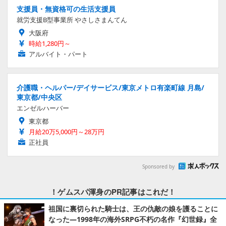
支援員・無資格可の生活支援員
就労支援B型事業所 やさしさまんてん
大阪府
時給1,280円～
アルバイト・パート
介護職・ヘルパー/デイサービス/東京メトロ有楽町線 月島/
東京都/中央区
エンゼルハーバー
東京都
月給20万5,000円～28万円
正社員
Sponsored by
！ゲムスパ渾身のPR記事はこれだ！
祖国に裏切られた騎士は、王の仇敵の娘を護ることに
なった―1998年の海外SRPG不朽の名作『幻世録』全