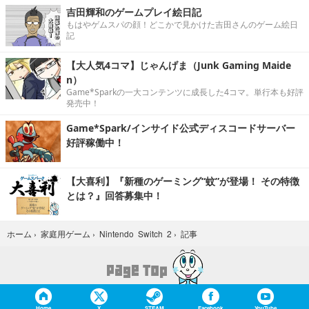
吉田輝和のゲームプレイ絵日記
もはやゲムスパの顔！どこかで見かけた吉田さんのゲーム絵日
記
【大人気4コマ】じゃんげま（Junk Gaming Maide
n）
Game*Sparkの一大コンテンツに成長した4コマ。単行本も好評
発売中！
Game*Spark/インサイド公式ディスコードサーバー
好評稼働中！
【大喜利】『新種のゲーミング“蚊”が登場！ その特徴
とは？』回答募集中！
記事
ホーム
›
家庭用ゲーム
›
Nintendo Switch 2
›
Home
X
STEAM
Facebook
YouTube