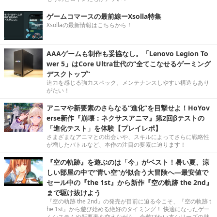
ゲームコマースの最前線ーXsolla特集
Xsollaの最新情報はこちらから！
AAAゲームも制作も妥協なし。「Lenovo Legion To
wer 5」はCore Ultra世代の“全てこなせるゲーミング
デスクトップ”
迫力を感じる強力スペック。メンテナンスしやすい構造もあり
がたい！
アニマや新要素のさらなる“進化”を目撃せよ！HoYov
erse新作『崩壊：ネクサスアニマ』第2回βテストの
「進化テスト」を体験【プレイレポ】
さまざまなアニマとの出会いや、スキルによってさらに戦略性
が増したバトルなど、本作の注目の要素に迫ります！
『空の軌跡』を遊ぶのは「今」がベスト！暑い夏、涼
しい部屋の中で“青い空”が似合う大冒険へ―最安値で
セール中の『the 1st』から新作『空の軌跡 the 2nd』
まで駆け抜けよう
『空の軌跡 the 2nd』の発売が目前に迫る今こそ、『空の軌跡 t
he 1st』から遊び始める絶好のタイミング！ 快適になったゲー
ムシステムや新要素を交えながら、今遊びたい本シリーズの魅