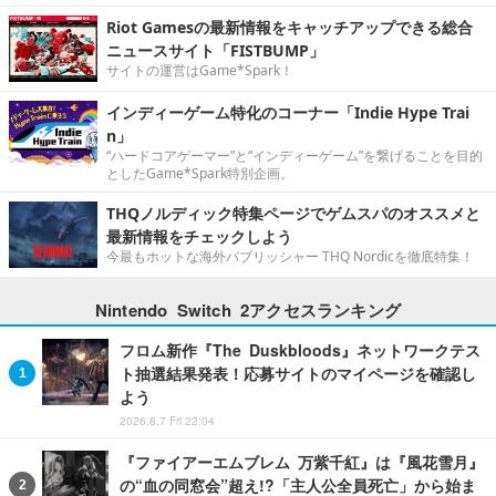
Riot Gamesの最新情報をキャッチアップできる総合
ニュースサイト「FISTBUMP」
サイトの運営はGame*Spark！
インディーゲーム特化のコーナー「Indie Hype Trai
n」
“ハードコアゲーマー”と“インディーゲーム”を繋げることを目的
としたGame*Spark特別企画。
THQノルディック特集ページでゲムスパのオススメと
最新情報をチェックしよう
今最もホットな海外パブリッシャー THQ Nordicを徹底特集！
Nintendo Switch 2アクセスランキング
フロム新作『The Duskbloods』ネットワークテス
ト抽選結果発表！応募サイトのマイページを確認し
よう
2026.8.7 Fri 22:04
『ファイアーエムブレム 万紫千紅』は『風花雪月』
の“血の同窓会”超え!?「主人公全員死亡」から始ま