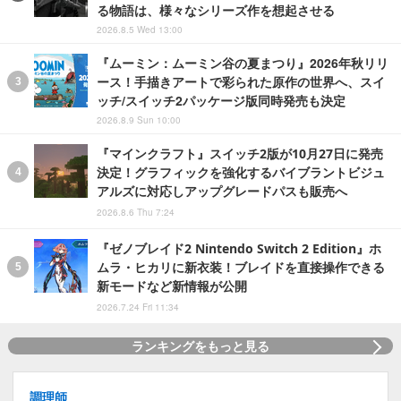
る物語は、様々なシリーズ作を想起させる
2026.8.5 Wed 13:00
『ムーミン：ムーミン谷の夏まつり』2026年秋リリ
ース！手描きアートで彩られた原作の世界へ、スイ
ッチ/スイッチ2パッケージ版同時発売も決定
2026.8.9 Sun 10:00
『マインクラフト』スイッチ2版が10月27日に発売
決定！グラフィックを強化するバイブラントビジュ
アルズに対応しアップグレードパスも販売へ
2026.8.6 Thu 7:24
『ゼノブレイド2 Nintendo Switch 2 Edition』ホ
ムラ・ヒカリに新衣装！ブレイドを直接操作できる
新モードなど新情報が公開
2026.7.24 Fri 11:34
ランキングをもっと見る
調理師