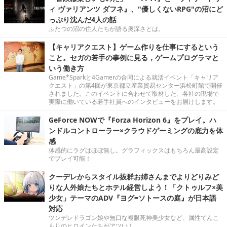
ィ ヴァリアンツ ダフネ』、"優しくないRPG"の沼にど
っぷり沈んだ4人の話
ふたつの沼の住人たちが語る奥深さとは。
【キャリアクエスト】ゲーム作りを仕事にするという
こと。セガの若手の事例に見る，ゲームプログラマと
いう働き方
Game*Sparkと4Gamerの合同による就活イベント「キャリア
クエスト」の第4回が東京都立産業貿易センター浜松町館で開催
されました。このイベントに合わせて取材した、各社の現場で
実際に働いている若手社員へのインタビューをお届けします。
GeForce NOWで『Forza Horizon 6』をプレイ。ハ
ンドルコントローラー×クラウドゲーミングの底力を体
感
体感的にラグはほぼ無し。グラフィックスはもちろん最高設定
でプレイ可能！
クーデレからスタイル抜群お姉さんまでよりどりみど
りな人外娘たちとホテル経営しよう！「クトゥルフ×美
少女」テーマのADV『ヨグ=ソトースの庭』が日本語
対応
ツンデレドラゴン娘や無口な複眼死神美少女など、属性てんこ
もりのヒロインたちがアツい！