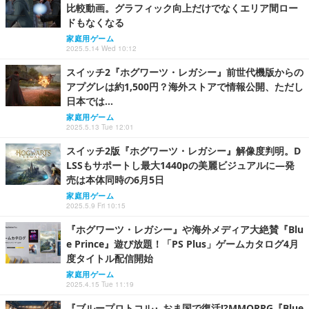
比較動画。グラフィック向上だけでなくエリア間ロー
ドもなくなる
家庭用ゲーム
2025.5.14 Wed 10:12
スイッチ2『ホグワーツ・レガシー』前世代機版からの
アプグレは約1,500円？海外ストアで情報公開、ただし
日本では…
家庭用ゲーム
2025.5.13 Tue 12:01
スイッチ2版『ホグワーツ・レガシー』解像度判明。D
LSSもサポートし最大1440pの美麗ビジュアルに―発
売は本体同時の6月5日
家庭用ゲーム
2025.5.9 Fri 10:15
『ホグワーツ・レガシー』や海外メディア大絶賛『Blu
e Prince』遊び放題！「PS Plus」ゲームカタログ4月
度タイトル配信開始
家庭用ゲーム
2025.4.15 Tue 11:19
『ブループロトコル』おま国で復活!?MMORPG『Blue