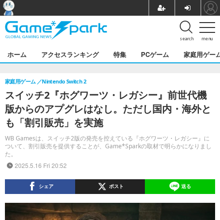
search
menu
ホーム
アクセスランキング
特集
PCゲーム
家庭用ゲー
家庭用ゲーム
Nintendo Switch 2
スイッチ2『ホグワーツ・レガシー』前世代機
版からのアプグレはなし。ただし国内・海外と
も「割引販売」を実施
WB Gamesは、スイッチ2版の発売を控えている『ホグワーツ・レガシー』に
ついて、割引販売を提供することが、Game*Sparkの取材で明らかになりまし
た。
2025.5.16 Fri 20:52
シェア
ポスト
送る