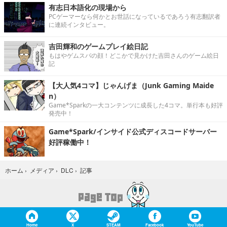
有志日本語化の現場から
PCゲーマーなら何かとお世話になっているであろう有志翻訳者
に連続インタビュー。
吉田輝和のゲームプレイ絵日記
もはやゲムスパの顔！どこかで見かけた吉田さんのゲーム絵日
記
【大人気4コマ】じゃんげま（Junk Gaming Maide
n）
Game*Sparkの一大コンテンツに成長した4コマ。単行本も好評
発売中！
Game*Spark/インサイド公式ディスコードサーバー
好評稼働中！
記事
ホーム
›
メディア
›
DLC
›
Home
X
STEAM
Facebook
YouTube