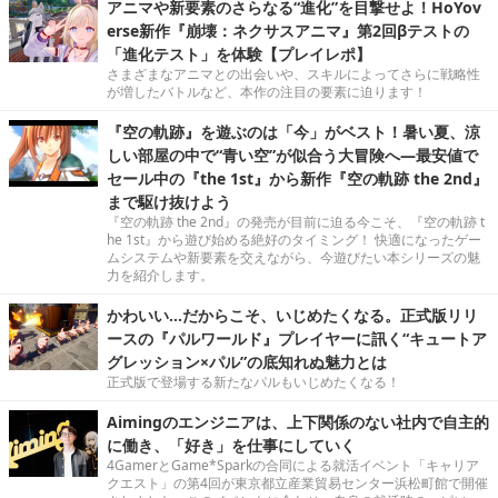
アニマや新要素のさらなる“進化”を目撃せよ！HoYov
erse新作『崩壊：ネクサスアニマ』第2回βテストの
「進化テスト」を体験【プレイレポ】
さまざまなアニマとの出会いや、スキルによってさらに戦略性
が増したバトルなど、本作の注目の要素に迫ります！
『空の軌跡』を遊ぶのは「今」がベスト！暑い夏、涼
しい部屋の中で“青い空”が似合う大冒険へ―最安値で
セール中の『the 1st』から新作『空の軌跡 the 2nd』
まで駆け抜けよう
『空の軌跡 the 2nd』の発売が目前に迫る今こそ、『空の軌跡 t
he 1st』から遊び始める絶好のタイミング！ 快適になったゲー
ムシステムや新要素を交えながら、今遊びたい本シリーズの魅
力を紹介します。
かわいい…だからこそ、いじめたくなる。正式版リリ
ースの『パルワールド』プレイヤーに訊く“キュートア
グレッション×パル”の底知れぬ魅力とは
正式版で登場する新たなパルもいじめたくなる！
Aimingのエンジニアは、上下関係のない社内で自主的
に働き、「好き」を仕事にしていく
4GamerとGame*Sparkの合同による就活イベント「キャリア
クエスト」の第4回が東京都立産業貿易センター浜松町館で開催