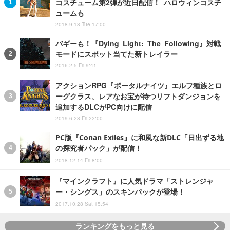
コスチューム第2弾が近日配信！ ハロウィンコスチ
ュームも
2018.9.18 Tue 17:00
バギーも！『Dying Light: The Following』対戦
モードにスポット当てた新トレイラー
2016.2.5 Fri 9:41
アクションRPG『ポータルナイツ』エルフ種族とロ
ーグクラス、レアなお宝が待つリフトダンジョンを
追加するDLCがPC向けに配信
2019.6.28 Fri 22:00
PC版『Conan Exiles』に和風な新DLC「日出ずる地
の探究者パック」が配信！
2018.12.14 Fri 8:00
『マインクラフト』に人気ドラマ「ストレンジャ
ー・シングス」のスキンパックが登場！
2017.10.28 Sat 15:54
ランキングをもっと見る