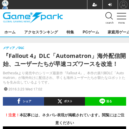
search
menu
ホーム
アクセスランキング
特集
PCゲーム
家庭用ゲー
メディア
DLC
『Fallout 4』DLC「Automatron」海外配信開
始、ユーザーたちが早速コズワースを改造！
Bethesdaより発売中のシリーズ最新作『Fallout 4』。本作の第1弾DLC「Auto
matron」が海外向けに配信され、早くも海外ユーザーたちが新たなロボットた
ちを生み出しているようです。
2016.3.23 Wed 17:02
シェア
ポスト
送る
！注意！
本記事には、ネタバレ表現が掲載されています。閲覧にはご注
意ください