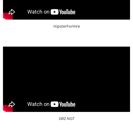
HipsterForHire
GRZ NGT