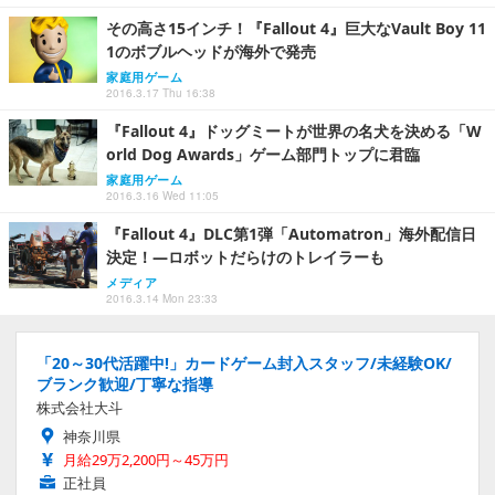
その高さ15インチ！『Fallout 4』巨大なVault Boy 11
1のボブルヘッドが海外で発売
家庭用ゲーム
2016.3.17 Thu 16:38
『Fallout 4』ドッグミートが世界の名犬を決める「W
orld Dog Awards」ゲーム部門トップに君臨
家庭用ゲーム
2016.3.16 Wed 11:05
『Fallout 4』DLC第1弾「Automatron」海外配信日
決定！―ロボットだらけのトレイラーも
メディア
2016.3.14 Mon 23:33
「20～30代活躍中!」カードゲーム封入スタッフ/未経験OK/
ブランク歓迎/丁寧な指導
株式会社大斗
神奈川県
月給29万2,200円～45万円
正社員