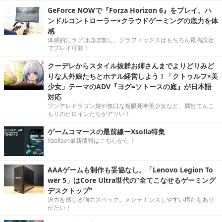
GeForce NOWで『Forza Horizon 6』をプレイ。ハ
ンドルコントローラー×クラウドゲーミングの底力を体
感
体感的にラグはほぼ無し。グラフィックスはもちろん最高設定
でプレイ可能！
クーデレからスタイル抜群お姉さんまでよりどりみど
りな人外娘たちとホテル経営しよう！「クトゥルフ×美
少女」テーマのADV『ヨグ=ソトースの庭』が日本語
対応
ツンデレドラゴン娘や無口な複眼死神美少女など、属性てんこ
もりのヒロインたちがアツい！
ゲームコマースの最前線ーXsolla特集
Xsollaの最新情報はこちらから！
AAAゲームも制作も妥協なし。「Lenovo Legion To
wer 5」はCore Ultra世代の“全てこなせるゲーミング
デスクトップ”
迫力を感じる強力スペック。メンテナンスしやすい構造もあり
がたい！