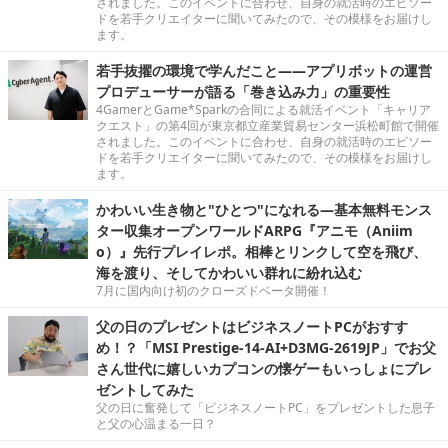
されました。このイベントに合わせ、自身の就活時のエピソー
ドを若手クリエイターに聞いてみたので、その模様をお届けし
ます。
若手抜擢の環境で学んだこと――アプリボットの運営
プロデューサーが語る「巻き込み力」の重要性
4GamerとGame*Sparkの合同による就活イベント「キャリア
クエスト」の第4回が東京都立産業貿易センター浜松町館で開催
されました。このイベントに合わせ、自身の就活時のエピソー
ドを若手クリエイターに聞いてみたので、その模様をお届けし
ます。
かわいい生き物と"ひとつ"になれる―基本無料モンス
ター収集オープンワールドARPG『アニモ（Aniim
o）』先行プレイレポ。相棒とリンクして空を飛び、
海を渡り、そしてかわいい群れに紛れ込む
7月に国内向け初のクローズドベータ開催！
父の日のプレゼントはビジネスノートPCがおすす
め！？「MSI Prestige-14-AI+D3MG-2619JP」でお父
さん世代に嬉しいカプコンの懐ゲーもいっしょにプレ
ゼントしてみた
父の日に奮発して「ビジネスノートPC」をプレゼントした息子
と父の心温まる一日？