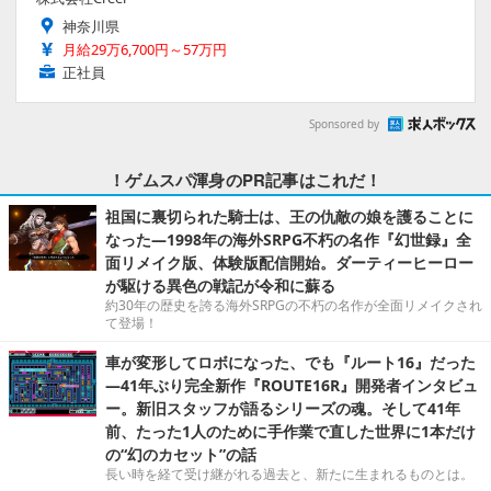
神奈川県
月給29万6,700円～57万円
正社員
Sponsored by
！ゲムスパ渾身のPR記事はこれだ！
祖国に裏切られた騎士は、王の仇敵の娘を護ることに
なった―1998年の海外SRPG不朽の名作『幻世録』全
面リメイク版、体験版配信開始。ダーティーヒーロー
が駆ける異色の戦記が令和に蘇る
約30年の歴史を誇る海外SRPGの不朽の名作が全面リメイクされ
て登場！
車が変形してロボになった、でも『ルート16』だった
―41年ぶり完全新作『ROUTE16R』開発者インタビュ
ー。新旧スタッフが語るシリーズの魂。そして41年
前、たった1人のために手作業で直した世界に1本だけ
の“幻のカセット”の話
長い時を経て受け継がれる過去と、新たに生まれるものとは。