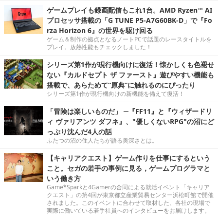
ゲームプレイも録画配信もこれ1台。AMD Ryzen™ AI
プロセッサ搭載の「G TUNE P5-A7G60BK-D」で『Fo
rza Horizon 6』の世界を駆け回る
ゲーム＆制作の拠点となるノートPCで話題のレースタイトルを
プレイ。放熱性能もチェックしました！
シリーズ第1作が現行機向けに復活！懐かしくも色褪せ
ない『カルドセプト ザ ファースト』遊びやすい機能も
搭載で、あらためて“原典”に触れるのにぴったり
シリーズ第1作が現行機向けの新機能を備えて復活！
「冒険は楽しいものだ」 ─『FF11』と『ウィザードリ
ィ ヴァリアンツ ダフネ』、"優しくないRPG"の沼にど
っぷり沈んだ4人の話
ふたつの沼の住人たちが語る奥深さとは。
【キャリアクエスト】ゲーム作りを仕事にするという
こと。セガの若手の事例に見る，ゲームプログラマと
いう働き方
Game*Sparkと4Gamerの合同による就活イベント「キャリア
クエスト」の第4回が東京都立産業貿易センター浜松町館で開催
されました。このイベントに合わせて取材した、各社の現場で
実際に働いている若手社員へのインタビューをお届けします。