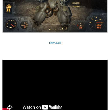
romXXII