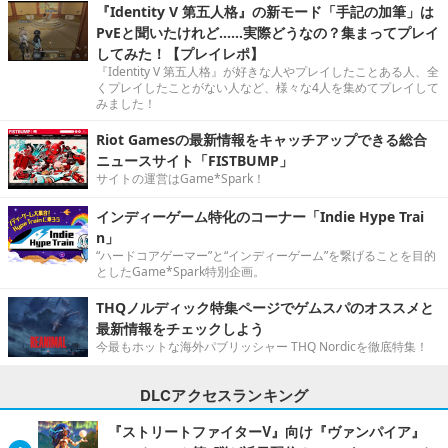
『Identity V 第五人格』の新モード「手記の加筆」は
PvEと聞いたけれど……実際どうなの？集まってプレイ
してみた！【プレイレポ】
『Identity V 第五人格』が好きな人やプレイしたことある人、全
くプレイしたことがない人など、様々な4人を集めてプレイして
みました！
Riot Gamesの最新情報をキャッチアップできる総合
ニュースサイト「FISTBUMP」
サイトの運営はGame*Spark！
インディーゲーム特化のコーナー「Indie Hype Trai
n」
“ハードコアゲーマー”と“インディーゲーム”を繋げることを目的
としたGame*Spark特別企画。
THQノルディック特集ページでゲムスパのオススメと
最新情報をチェックしよう
今最もホットな海外パブリッシャー THQ Nordicを徹底特集！
DLCアクセスランキング
『ストリートファイターV』向け『ヴァンパイア』