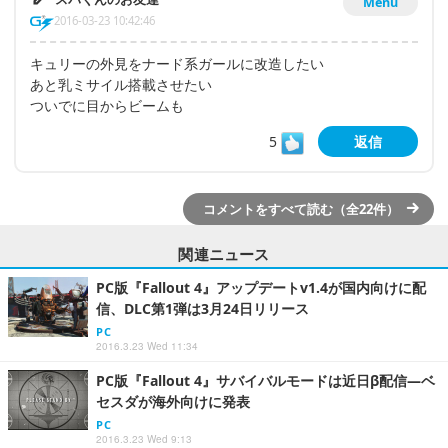
Menu
2016-03-23 10:42:46
キュリーの外見をナード系ガールに改造したい
あと乳ミサイル搭載させたい
ついでに目からビームも
5
返信
コメントをすべて読む（全22件）
関連ニュース
PC版『Fallout 4』アップデートv1.4が国内向けに配
信、DLC第1弾は3月24日リリース
PC
2016.3.23 Wed 11:34
PC版『Fallout 4』サバイバルモードは近日β配信―ベ
セスダが海外向けに発表
PC
2016.3.23 Wed 9:13