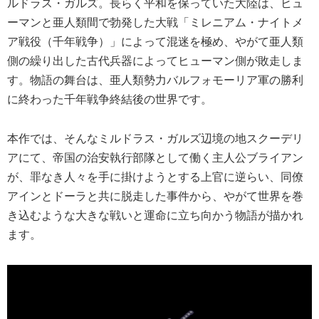
ルドラス・ガルズ。長らく平和を保っていた大陸は、ヒュ
ーマンと亜人類間で勃発した大戦「ミレニアム・ナイトメ
ア戦役（千年戦争）」によって混迷を極め、やがて亜人類
側の繰り出した古代兵器によってヒューマン側が敗走しま
す。物語の舞台は、亜人類勢力バルフォモーリア軍の勝利
に終わった千年戦争終結後の世界です。
本作では、そんなミルドラス・ガルズ辺境の地スクーデリ
アにて、帝国の治安執行部隊として働く主人公ブライアン
が、罪なき人々を手に掛けようとする上官に逆らい、同僚
アインとドーラと共に脱走した事件から、やがて世界を巻
き込むような大きな戦いと運命に立ち向かう物語が描かれ
ます。