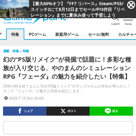
search
menu
グ
特集
PCゲーム
家庭用ゲーム
セール/無料
カルチャ
連載・特集
特集
幻の“PS版リメイク”が発掘で話題に！多彩な種
族が入り交じる、やのまんのシミュレーション
RPG『フェーダ』の魅力を紹介したい【特集】
29年の時を経てなんと“幻のPS版リメイク”のサンプルロムの存在が明らかに！
そこで『フェーダ』の魅力と内容を紹介します。
2025.7.13 Sun 20:00
シェア
ポスト
送る