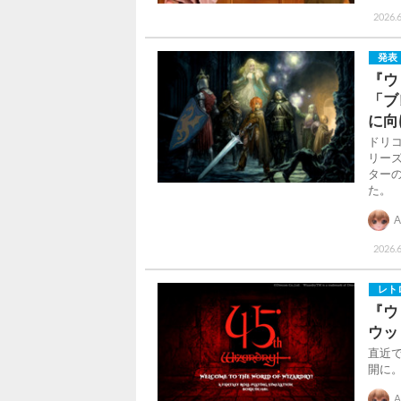
2026.
発表
『ウ
「ブ
に向
ドリコ
リー
ター
た。
A
2026.6
レト
『ウ
ウッ
直近
開に
A