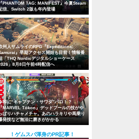
『PHANTOM TAG: MANIFEST』今夏Steam
配信、Switch 2版も年内登場
欧州人サムライのRPG『Expeditions:
Samurai』早期アクセス開始も目前！情報番
組「THQ Nordicデジタルショーケース
2026」8月8日午前4時配信へ
令和に“キャプテン・サワダ”パロ！？
『MARVEL Tōkon』デッドプールの技がや
っぱりハチャメチャ。あのハラキリや馬乗り
爆発技など無法に磨きがかかる
！ゲムスパ渾身のPR記事！