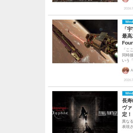
2026.7
Win
「宇
最高
Fo
「こ
同時
いう
A
2026.7
Win
長寿
ヴァ
定！
異な
表現