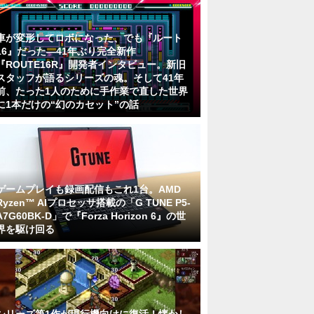
車が変形してロボになった、でも『ルート
16』だった―41年ぶり完全新作
『ROUTE16R』開発者インタビュー。新旧
スタッフが語るシリーズの魂。そして41年
前、たった1人のために手作業で直した世界
に1本だけの“幻のカセット”の話
ゲームプレイも録画配信もこれ1台。AMD
Ryzen™ AIプロセッサ搭載の「G TUNE P5-
A7G60BK-D」で『Forza Horizon 6』の世
界を駆け回る