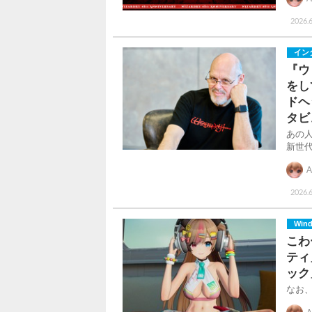
2026.6
イン
『ウ
をし
ドヘ
タビ
あの
新世
A
2026.6
Win
こわ
ティ
ック
なお