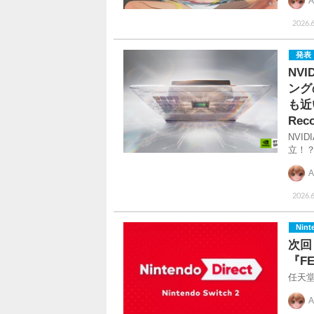
A
2026.6
発表
NV
ング
も近
Rec
NVI
立！
A
2026.6
Nint
次回
『F
任天
A