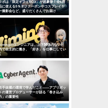
ラボは「限定ギフトBOX」が超豪華！全6商
品に使える5％オフクーポンやコスプレイヤ
ー撮影会など、盛りだくさんでお届け
Aimingのエンジニアは、上下関係のない社
内で自主的に働き、「好き」を仕事にしてい
く
若手抜擢の環境で学んだこと――アプリボッ
トの運営プロデューサーが語る「巻き込み
力」の重要性