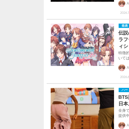
A
2026.7
発表
伝説
ラフ
ィシ
特徴
いて
A
2026.6
ハー
BT
日本
全身で
提供
A