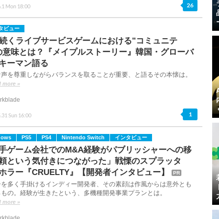
26
.1 Mon 18:00
タビュー
年続くライブサービスゲームにおける"コミュニテ
の意味とは？『メイプルストーリー』韓国・グローバ
キーマン語る
な声を尊重しながらバランスを取ることが重要、と語るその本懐は。
 more »
rkblade
1
.31 Sun 16:00
dows
PS5
PS4
Nintendo Switch
インタビュー
手ゲーム会社でのM&A経験がパブリッシャーへの移
頼という気付きにつながった」戦慄のスプラッタ
ホラー『CRUELTY』【開発者インタビュー】
PR
ーを多く手掛けるインディー開発者、その素顔は作風からは意外とも
るもの。経験が生きたという、多機種開発事業プランとは。
 more »
rkblade