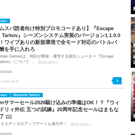
dows
ムスパ読者向け特別プロモコードあり】『Escape
om Tarkov』シーズンシステム実装のバージョン1.1.0.0
！ワイプありの新規環境で全モード対応のバトルパ
酬を手に入れろ
tlestate Gamesは、同社が開発・運営する脱出シューター『Escape
 Tarkov』について …
Read more »
rkblade
1
.3 Mon 18:30
dows
Nintendo Switch
eamサマーセール2026駆け込みの準備はOK！？『ウィ
ドリィ外伝 五つの試練』20周年記念セールはまもな
了
PR
リオエディタのアップデートも進行中！
Read more »
rkblade