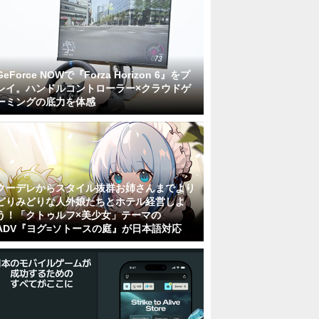
GeForce NOWで『Forza Horizon 6』をプ
レイ。ハンドルコントローラー×クラウドゲ
ーミングの底力を体感
クーデレからスタイル抜群お姉さんまでより
どりみどりな人外娘たちとホテル経営しよ
う！「クトゥルフ×美少女」テーマの
ADV『ヨグ=ソトースの庭』が日本語対応