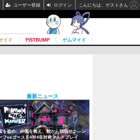
ユーザー登録
ログイン
こんにちは、ゲストさん
サイド
FISTBUMP
ゲムマイド
最新ニュース
宝を盗め、仲間を救え、館から脱出せよ―シ
ーフvsゴースト4対4非対称マルチプレイ