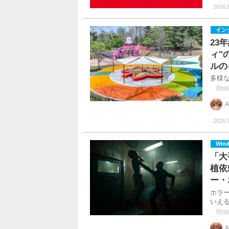
2026.6
イン
23
ィ"
ルの
多様
Read
A
2026.5
Win
「大
植依
ー・
ホラ
いえ
Read
A