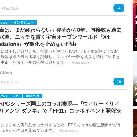
4
.9 Thu 22:19
dows
インタビュー
宙は、まだ終わらない」発売から8年、同接数も過去
水準。ニッチを貫く宇宙オープンワールド『X4:
undations』が進化を止めない理由
こには正しい遊び方も、間違った遊び方もない」8年目を迎えてなお、
接続数は過去最高水準を記録し、プレイヤー数も成長を続けていると
「宇宙」的タイトルの今後に迫ります。
Read more »
rkblade
10
.9 Thu 22:15
dows
iOS
Android
RPGシリーズ同士のコラボ実現―『ウィザードリィ
リアンツ ダフネ』で『FF11』コラボイベント開催決
るジャンルの両作品がコラボするため、FF11キャラの蘇生演出がどう
されるかが注目を集めています。
Read more »