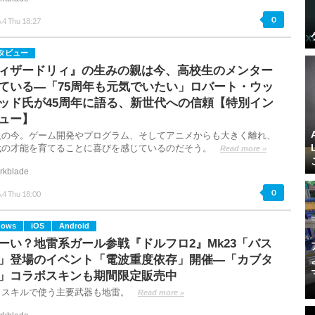
0
.4 Thu 18:27
タビュー
ィザードリィ』の生みの親は今、高校生のメンター
ている―「75周年も元気でいたい」ロバート・ウッ
ッド氏が45周年に語る、新世代への信頼【特別イン
ュー】
人の今。ゲーム開発やプログラム、そしてアニメからも大きく離れ、
代の才能を育てることに喜びを感じているのだそう。
Read more »
rkblade
0
.4 Thu 18:00
dows
iOS
Android
ーい？地雷系ガール参戦『ドルフロ2』Mk23「バス
」登場のイベント「電波重度依存」開催―「カブタ
」コラボスキンも期間限定販売中
、スキルで使う主要武器も地雷。
Read more »