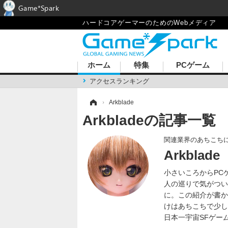
Game*Spark
ハードコアゲーマーのためのWebメディア
ホーム
特集
PCゲーム
アクセスランキング
ホーム
›
Arkblade
Arkbladeの記事一覧
関連業界のあちこち
Arkblade
小さいころからPC
人の巡りで気がつい
に。この紹介が書かれ
けはあちこちで少し
日本一宇宙SFゲー