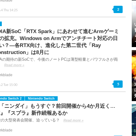
rkblade
2
.4 Thu 14:25
IDIA新SoC「RTX Spark」にあわせて進むArmゲーミ
の拡充。Windows on Armでアンチチート対応の日
い？―各RTX向け、進化した第二世代「Ray
onstruction」は8月に
DIAの期待の新SoCで、今後のノートPCは薄型軽量とパワフルさが両
？
Read more »
rkblade
5
.2 Tue 15:00
endo Switch 2
Nintendo Switch
「ニンダイ」もうすぐ？前回開催から4か月近く…
E』『スプラ』新作続報あるか
堂の大型発表会開催、迫っている？
Read more »
rkblade