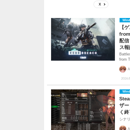
X
Win
【ゲ
fr
配信
ス報
Bat
from
A
2026.8
Win
St
ザー
く終
シナ
A