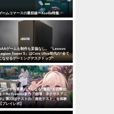
ゲームコマースの最前線ーXsolla特集
AAAゲームも制作も妥協なし。「Lenovo
Legion Tower 5」はCore Ultra世代の“全て
こなせるゲーミングデスクトップ”
アニマや新要素のさらなる“進化”を目撃せ
よ！HoYoverse新作『崩壊：ネクサスアニ
マ』第2回βテストの「進化テスト」を体験
【プレイレポ】