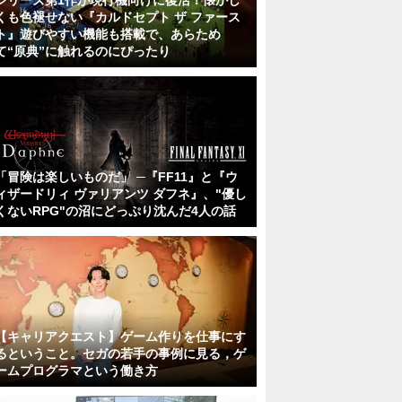
シリーズ第1作が現行機向けに復活！懐かし
くも色褪せない『カルドセプト ザ ファース
ト』遊びやすい機能も搭載で、あらため
て“原典”に触れるのにぴったり
「冒険は楽しいものだ」 ─『FF11』と『ウ
ィザードリィ ヴァリアンツ ダフネ』、"優し
くないRPG"の沼にどっぷり沈んだ4人の話
【キャリアクエスト】ゲーム作りを仕事にす
るということ。セガの若手の事例に見る，ゲ
ームプログラマという働き方