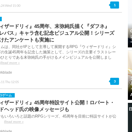
1
6.24 Wed 15:00
ィザードリィ』45周年、末弥純氏描く『ダフネ』
レバス」キャラ含む記念ビジュアル公開！シリーズ
けたアンケートも実施に
ムは、同社がIPとして主導して展開するRPG『ウィザードリィ』シ
ズの生誕45周年を記念した施策として、シリーズの主要イラストレー
のひとりである末弥純氏の手がけるメインビジュアルを公開しまし
Read more »
rkblade
3
.11 Thu 12:05
ロゲーム
ィザードリィ』45周年特設サイト公開！ロバート・
ドヘッド氏の映像メッセージも
でもいろいろと話題のRPGシリーズ、45周年を目前に特設サイトが公
。
Read more »
rkblade