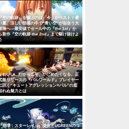
『空の軌跡』を遊ぶのは「今」がベスト！暑
い夏、涼しい部屋の中で“青い空”が似合う大
冒険へ―最安値でセール中の『the 1st』か
ら新作『空の軌跡 the 2nd』まで駆け抜けよ
う
かわいい…だからこそ、いじめたくなる。正
式版リリースの『パルワールド』プレイヤー
に訊く“キュートアグレッション×パル”の底
知れぬ魅力とは
『崩壊：スターレイル』爻光とUGREENのコ