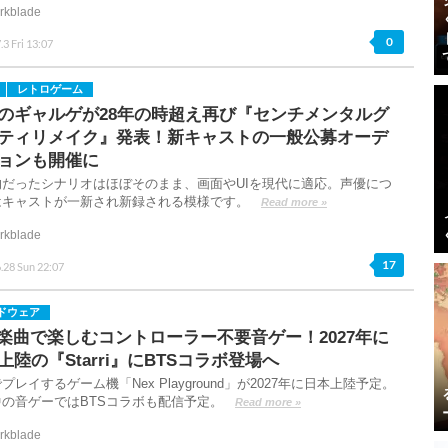
rkblade
0
.3 Fri 13:07
レトロゲーム
のギャルゲが28年の時超え再び『センチメンタルグ
ティリメイク』発表！新キャストの一般公募オーデ
ョンも開催に
的だったシナリオはほぼそのまま、画面やUIを現代に適応。声優につ
はキャストが一新され新録される模様です。
Read more »
rkblade
17
.28 Sun 22:07
ドウェア
S楽曲で楽しむコントローラー不要音ゲー！2027年に
上陸の『Starri』にBTSコラボ登場へ
プレイするゲーム機「Nex Playground」が2027年に日本上陸予定。
中の音ゲーではBTSコラボも配信予定。
Read more »
rkblade