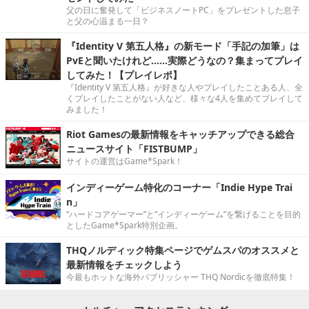
父の日に奮発して「ビジネスノートPC」をプレゼントした息子
と父の心温まる一日？
『Identity V 第五人格』の新モード「手記の加筆」は
PvEと聞いたけれど……実際どうなの？集まってプレイ
してみた！【プレイレポ】
『Identity V 第五人格』が好きな人やプレイしたことある人、全
くプレイしたことがない人など、様々な4人を集めてプレイして
みました！
Riot Gamesの最新情報をキャッチアップできる総合
ニュースサイト「FISTBUMP」
サイトの運営はGame*Spark！
インディーゲーム特化のコーナー「Indie Hype Trai
n」
“ハードコアゲーマー”と“インディーゲーム”を繋げることを目的
としたGame*Spark特別企画。
THQノルディック特集ページでゲムスパのオススメと
最新情報をチェックしよう
今最もホットな海外パブリッシャー THQ Nordicを徹底特集！