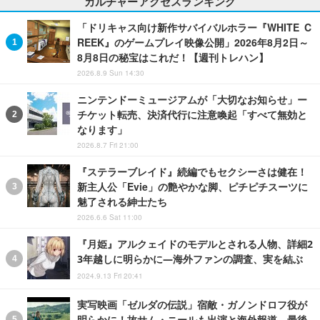
カルチャーアクセスランキング
「ドリキャス向け新作サバイバルホラー『WHITE C
REEK』のゲームプレイ映像公開」2026年8月2日～
8月8日の秘宝はこれだ！【週刊トレハン】
2026.8.9 Sun 14:30
ニンテンドーミュージアムが「大切なお知らせ」ー
チケット転売、決済代行に注意喚起「すべて無効と
なります」
2026.8.7 Fri 21:00
『ステラーブレイド』続編でもセクシーさは健在！
新主人公「Evie」の艶やかな脚、ピチピチスーツに
魅了される紳士たち
2026.6.6 Sat 11:00
『月姫』アルクェイドのモデルとされる人物、詳細2
3年越しに明らかに―海外ファンの調査、実を結ぶ
2024.9.13 Fri 20:41
実写映画「ゼルダの伝説」宿敵・ガノンドロフ役が
明らかに！故サム・ニールも出演と海外報道。最後