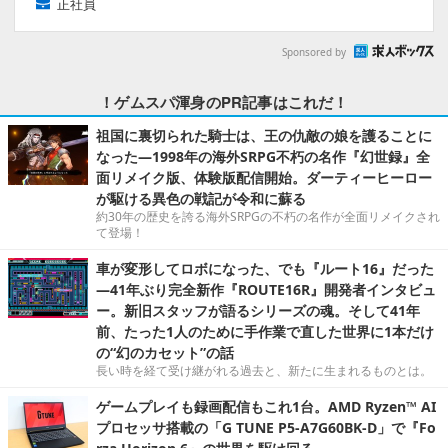
正社員
Sponsored by
！ゲムスパ渾身のPR記事はこれだ！
祖国に裏切られた騎士は、王の仇敵の娘を護ることに
なった―1998年の海外SRPG不朽の名作『幻世録』全
面リメイク版、体験版配信開始。ダーティーヒーロー
が駆ける異色の戦記が令和に蘇る
約30年の歴史を誇る海外SRPGの不朽の名作が全面リメイクされ
て登場！
車が変形してロボになった、でも『ルート16』だった
―41年ぶり完全新作『ROUTE16R』開発者インタビュ
ー。新旧スタッフが語るシリーズの魂。そして41年
前、たった1人のために手作業で直した世界に1本だけ
の“幻のカセット”の話
長い時を経て受け継がれる過去と、新たに生まれるものとは。
ゲームプレイも録画配信もこれ1台。AMD Ryzen™ AI
プロセッサ搭載の「G TUNE P5-A7G60BK-D」で『Fo