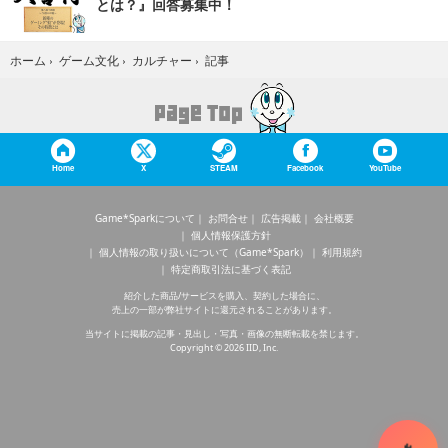
とは？』回答募集中！
記事
ホーム
›
ゲーム文化
›
カルチャー
›
Home
X
STEAM
Facebook
YouTube
Game*Sparkについて
お問合せ
広告掲載
会社概要
個人情報保護方針
個人情報の取り扱いについて（Game*Spark）
利用規約
特定商取引法に基づく表記
紹介した商品/サービスを購入、契約した場合に、
売上の一部が弊社サイトに還元されることがあります。
当サイトに掲載の記事・見出し・写真・画像の無断転載を禁じます。
Copyright © 2026 IID, Inc.