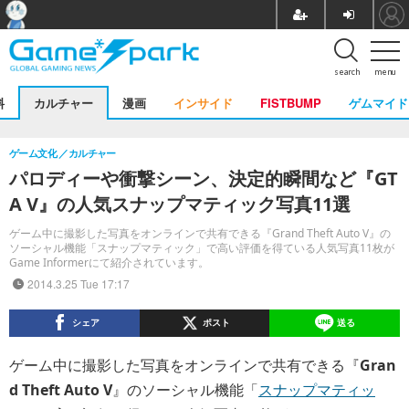
search
menu
料
カルチャー
漫画
インサイド
FISTBUMP
ゲムマイド
ゲーム文化
カルチャー
パロディーや衝撃シーン、決定的瞬間など『GT
A V』の人気スナップマティック写真11選
ゲーム中に撮影した写真をオンラインで共有できる『Grand Theft Auto V』の
ソーシャル機能「スナップマティック」で高い評価を得ている人気写真11枚が
Game Informerにて紹介されています。
2014.3.25 Tue 17:17
シェア
ポスト
送る
ゲーム中に撮影した写真をオンラインで共有できる『
Gran
d Theft Auto V
』のソーシャル機能「
スナップマティッ