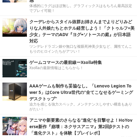
感
体感的にラグはほぼ無し。グラフィックスはもちろん最高設定
でプレイ可能！
クーデレからスタイル抜群お姉さんまでよりどりみど
りな人外娘たちとホテル経営しよう！「クトゥルフ×美
少女」テーマのADV『ヨグ=ソトースの庭』が日本語
対応
ツンデレドラゴン娘や無口な複眼死神美少女など、属性てんこ
もりのヒロインたちがアツい！
ゲームコマースの最前線ーXsolla特集
Xsollaの最新情報はこちらから！
AAAゲームも制作も妥協なし。「Lenovo Legion To
wer 5」はCore Ultra世代の“全てこなせるゲーミング
デスクトップ”
迫力を感じる強力スペック。メンテナンスしやすい構造もあり
がたい！
アニマや新要素のさらなる“進化”を目撃せよ！HoYov
erse新作『崩壊：ネクサスアニマ』第2回βテストの
「進化テスト」を体験【プレイレポ】