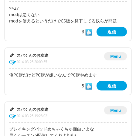
>>27
modは悪くない
modを使えるというだけでCS版を見下してる奴らが問題
6
返信
スパくんのお友達
Menu
2014-03-25 20:09:55
俺PC厨だけどPC厨が嫌いなんでPC厨やめます
5
返信
スパくんのお友達
Menu
2014-03-25 19:28:02
ブレイキングバッドめちゃくちゃ面白いよな
早くシーズン5配信してくれよhulu