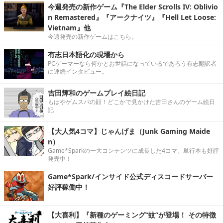
今週発売の新作ゲーム『The Elder Scrolls IV: Oblivio
n Remastered』『アークナイツ』『Hell Let Loose:
Vietnam』他
今週発売の新作ゲームはこちら。
有志日本語化の現場から
PCゲーマーなら何かとお世話になっているであろう有志翻訳者
に連続インタビュー。
吉田輝和のゲームプレイ絵日記
もはやゲムスパの顔！どこかで見かけた吉田さんのゲーム絵日
記
【大人気4コマ】じゃんげま（Junk Gaming Maide
n）
Game*Sparkの一大コンテンツに成長した4コマ。単行本も好評
発売中！
Game*Spark/インサイド公式ディスコードサーバー
好評稼働中！
【大喜利】『新種のゲーミング“蚊”が登場！ その特徴