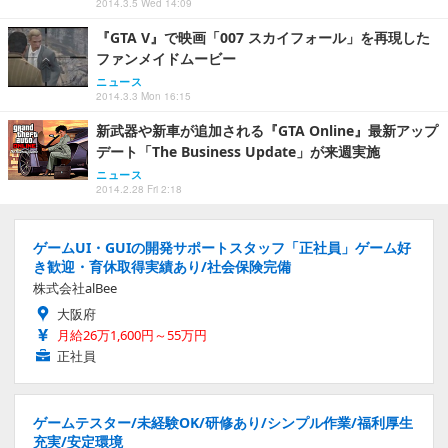
2014.3.5 Wed 14:09
『GTA V』で映画「007 スカイフォール」を再現した
ファンメイドムービー
ニュース
2014.3.3 Mon 16:15
新武器や新車が追加される『GTA Online』最新アップ
デート「The Business Update」が来週実施
ニュース
2014.2.28 Fri 2:18
ゲームUI・GUIの開発サポートスタッフ「正社員」ゲーム好
き歓迎・育休取得実績あり/社会保険完備
株式会社alBee
大阪府
月給26万1,600円～55万円
正社員
ゲームテスター/未経験OK/研修あり/シンプル作業/福利厚生
充実/安定環境