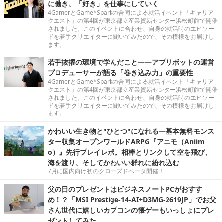
に働き、「好き」を仕事にしていく
4GamerとGame*Sparkの合同による就活イベント「キャリア
クエスト」の第4回が東京都立産業貿易センター浜松町館で開催
されました。このイベントに合わせ、自身の就活時のエピソー
ドを若手クリエイターに聞いてみたので、その模様をお届けし
ます。
若手抜擢の環境で学んだこと――アプリボットの運営
プロデューサーが語る「巻き込み力」の重要性
4GamerとGame*Sparkの合同による就活イベント「キャリア
クエスト」の第4回が東京都立産業貿易センター浜松町館で開催
されました。このイベントに合わせ、自身の就活時のエピソー
ドを若手クリエイターに聞いてみたので、その模様をお届けし
ます。
かわいい生き物と"ひとつ"になれる―基本無料モンス
ター収集オープンワールドARPG『アニモ（Aniim
o）』先行プレイレポ。相棒とリンクして空を飛び、
海を渡り、そしてかわいい群れに紛れ込む
7月に国内向け初のクローズドベータ開催！
父の日のプレゼントはビジネスノートPCがおすす
め！？「MSI Prestige-14-AI+D3MG-2619JP」でお父
さん世代に嬉しいカプコンの懐ゲーもいっしょにプレ
ゼントしてみた