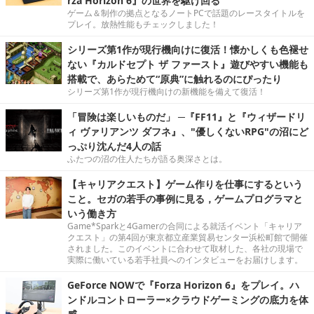
rza Horizon 6』の世界を駆け回る
ゲーム＆制作の拠点となるノートPCで話題のレースタイトルを
プレイ。放熱性能もチェックしました！
シリーズ第1作が現行機向けに復活！懐かしくも色褪せ
ない『カルドセプト ザ ファースト』遊びやすい機能も
搭載で、あらためて“原典”に触れるのにぴったり
シリーズ第1作が現行機向けの新機能を備えて復活！
「冒険は楽しいものだ」 ─『FF11』と『ウィザードリ
ィ ヴァリアンツ ダフネ』、"優しくないRPG"の沼にど
っぷり沈んだ4人の話
ふたつの沼の住人たちが語る奥深さとは。
【キャリアクエスト】ゲーム作りを仕事にするという
こと。セガの若手の事例に見る，ゲームプログラマと
いう働き方
Game*Sparkと4Gamerの合同による就活イベント「キャリア
クエスト」の第4回が東京都立産業貿易センター浜松町館で開催
されました。このイベントに合わせて取材した、各社の現場で
実際に働いている若手社員へのインタビューをお届けします。
GeForce NOWで『Forza Horizon 6』をプレイ。ハ
ンドルコントローラー×クラウドゲーミングの底力を体