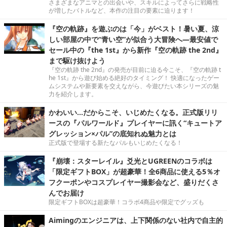
さまざまなアニマとの出会いや、スキルによってさらに戦略性
が増したバトルなど、本作の注目の要素に迫ります！
『空の軌跡』を遊ぶのは「今」がベスト！暑い夏、涼
しい部屋の中で“青い空”が似合う大冒険へ―最安値で
セール中の『the 1st』から新作『空の軌跡 the 2nd』
まで駆け抜けよう
『空の軌跡 the 2nd』の発売が目前に迫る今こそ、『空の軌跡 t
he 1st』から遊び始める絶好のタイミング！ 快適になったゲー
ムシステムや新要素を交えながら、今遊びたい本シリーズの魅
力を紹介します。
かわいい…だからこそ、いじめたくなる。正式版リリ
ースの『パルワールド』プレイヤーに訊く“キュートア
グレッション×パル”の底知れぬ魅力とは
正式版で登場する新たなパルもいじめたくなる！
『崩壊：スターレイル』爻光とUGREENのコラボは
「限定ギフトBOX」が超豪華！全6商品に使える5％オ
フクーポンやコスプレイヤー撮影会など、盛りだくさ
んでお届け
限定ギフトBOXは超豪華！コラボ4商品や限定でグッズも
Aimingのエンジニアは、上下関係のない社内で自主的