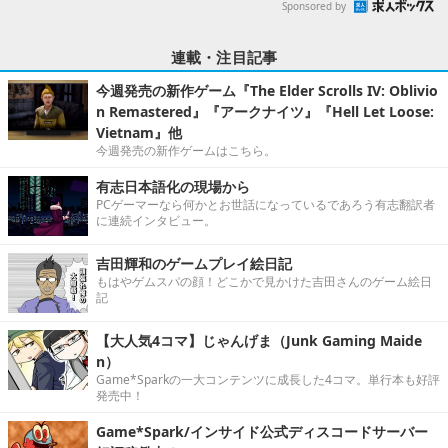
Sponsored by
連載・注目記事
今週発売の新作ゲーム『The Elder Scrolls IV: Oblivio
n Remastered』『アークナイツ』『Hell Let Loose:
Vietnam』他
今週発売の新作ゲームはこちら。
有志日本語化の現場から
PCゲーマーなら何かとお世話になっているであろう有志翻訳者
に連続インタビュー。
吉田輝和のゲームプレイ絵日記
もはやゲムスパの顔！どこかで見かけた吉田さんのゲーム絵日
記
【大人気4コマ】じゃんげま（Junk Gaming Maide
n）
Game*Sparkの一大コンテンツに成長した4コマ。単行本も好評
発売中！
Game*Spark/インサイド公式ディスコードサーバー