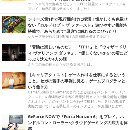
ゲーム＆制作の拠点となるノートPCで話題のレースタイトルを
プレイ。放熱性能もチェックしました！
シリーズ第1作が現行機向けに復活！懐かしくも色褪せ
ない『カルドセプト ザ ファースト』遊びやすい機能も
搭載で、あらためて“原典”に触れるのにぴったり
シリーズ第1作が現行機向けの新機能を備えて復活！
「冒険は楽しいものだ」 ─『FF11』と『ウィザードリ
ィ ヴァリアンツ ダフネ』、"優しくないRPG"の沼にど
っぷり沈んだ4人の話
ふたつの沼の住人たちが語る奥深さとは。
【キャリアクエスト】ゲーム作りを仕事にするという
こと。セガの若手の事例に見る，ゲームプログラマと
いう働き方
Game*Sparkと4Gamerの合同による就活イベント「キャリア
クエスト」の第4回が東京都立産業貿易センター浜松町館で開催
されました。このイベントに合わせて取材した、各社の現場で
実際に働いている若手社員へのインタビューをお届けします。
GeForce NOWで『Forza Horizon 6』をプレイ。ハ
ンドルコントローラー×クラウドゲーミングの底力を体
感