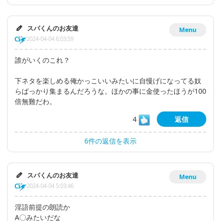
スパくんのお友達
Menu
2024-04-04 6:03:59
誰がいくのこれ？
下ネタを楽しめる俺かっこいいみたいに自慢げになってる奴
らばっかり集まるんだろうな。ほかの事に金使ったほうが100
倍無難だわ。
4
返信
6件の返信を表示
スパくんのお友達
Menu
2024-04-04 5:03:46
淫語前提の朗読か
A〇みたいだな