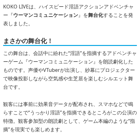
KOKO LIVEは、ハイスピード淫語アクションアドベンチャ
ー『
ウーマンコミュニケーション
』を
舞台化
することを発
表しました。
まさかの舞台化！
この舞台は、会話中に紛れた“淫語”を指摘するアドベンチャ
ーゲーム『ウーマンコミュニケーション』を朗読劇化した
ものです。声優やVTuberが出演し、紗幕にプロジェクター
で映像投影しながら空気感や生芝居を楽しむシルエット舞
台です。
観客には事前に効果音データが配布され、スマホなどで鳴
らすことで“うっかり淫語”を指摘できるところがこの公演の
特徴。観客参加型の朗読劇として、ゲーム本編のような“指
摘”を現実でも楽しめます。