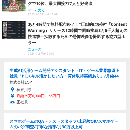
グで10位、最大同接777人と好発進
ゲーム文化
2023.10.28 Sat 15:48
あと4時間で無料配布終了！“圧倒的に好評”『Content
Warning』リリース12時間で同時接続8万6千人超えの
快進撃―拡散するための恐怖映像を撮影する協力型ホ
ラー
ニュース
2024.4.2 Tue 21:00
生成AI活用ゲーム開発アシスタント・IT・ゲーム業界志望正
社員「PCスキル活かしたい方・育休取得実績あり」/月給44
株式会社LOP
神奈川県
月給29万6,300円～55万円
正社員
スマホゲームのQA・テストスタッフ/未経験OK/スマホゲー
ムのバグ調査/丁寧な指導/月30万以上可