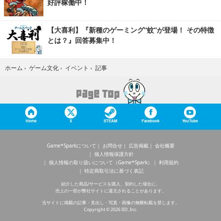
好評稼働中！
【大喜利】『新種のゲーミング“蚊”が登場！ その特徴
とは？』回答募集中！
記事
ホーム
›
ゲーム文化
›
イベント
›
Home
X
STEAM
Facebook
YouTube
Game*Sparkについて
お問合せ
広告掲載
会社概要
個人情報保護方針
個人情報の取り扱いについて（Game*Spark）
利用規約
特定商取引法に基づく表記
紹介した商品/サービスを購入、契約した場合に、
売上の一部が弊社サイトに還元されることがあります。
当サイトに掲載の記事・見出し・写真・画像の無断転載を禁じます。
Copyright © 2026 IID, Inc.