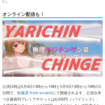
い。
オンライン配信も！
公演日時は
5月4日13時から19時
と
5月5日13時から19時
の2
日間で、
秋葉原 from scratch
にて開催されます。公演台本
つき最前列プレミアチケットは6,500円（＋1ドリンク）、