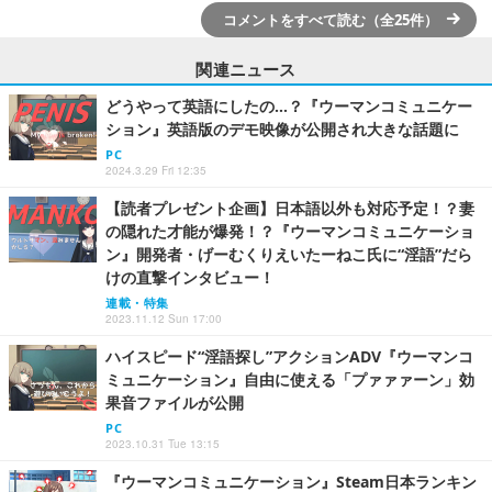
コメントをすべて読む（全25件）
関連ニュース
どうやって英語にしたの…？『ウーマンコミュニケー
ション』英語版のデモ映像が公開され大きな話題に
PC
2024.3.29 Fri 12:35
【読者プレゼント企画】日本語以外も対応予定！？妻
の隠れた才能が爆発！？『ウーマンコミュニケーショ
ン』開発者・げーむくりえいたーねこ氏に“淫語”だら
けの直撃インタビュー！
連載・特集
2023.11.12 Sun 17:00
ハイスピード“淫語探し”アクションADV『ウーマンコ
ミュニケーション』自由に使える「プァァァーン」効
果音ファイルが公開
PC
2023.10.31 Tue 13:15
『ウーマンコミュニケーション』Steam日本ランキン