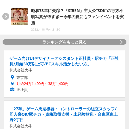
昭和78年に失踪？『SIREN』主人公“SDK”の行方不
明写真が怖すぎー今年の夏にもファンイベントを実
施
2022.4.18 Mon 21:30
ランキングをもっと見る
ゲーム向けUIデザイナーアシスタント正社員・駅チカ「正社
員/月給30万以上可/PCスキル活かしたい方」
株式会社大斗
東京都
月給24万1,400円～38万1,400円
正社員
「27卒」ゲーム周辺機器・コントローラーの組立スタッフ/
即入寮OK/駅チカ・資格取得支援・未経験歓迎・台東区東上
野2丁目
株式会社大斗