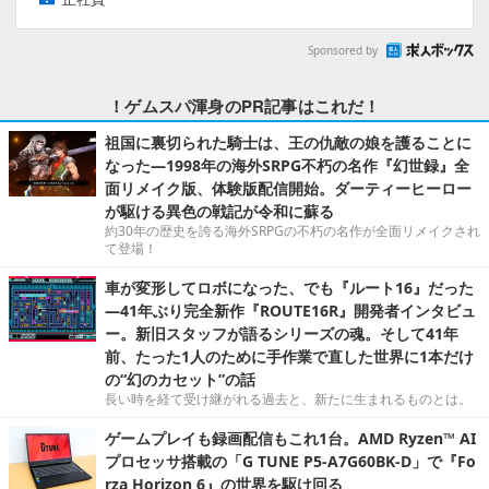
Sponsored by
！ゲムスパ渾身のPR記事はこれだ！
祖国に裏切られた騎士は、王の仇敵の娘を護ることに
なった―1998年の海外SRPG不朽の名作『幻世録』全
面リメイク版、体験版配信開始。ダーティーヒーロー
が駆ける異色の戦記が令和に蘇る
約30年の歴史を誇る海外SRPGの不朽の名作が全面リメイクされ
て登場！
車が変形してロボになった、でも『ルート16』だった
―41年ぶり完全新作『ROUTE16R』開発者インタビュ
ー。新旧スタッフが語るシリーズの魂。そして41年
前、たった1人のために手作業で直した世界に1本だけ
の“幻のカセット”の話
長い時を経て受け継がれる過去と、新たに生まれるものとは。
ゲームプレイも録画配信もこれ1台。AMD Ryzen™ AI
プロセッサ搭載の「G TUNE P5-A7G60BK-D」で『Fo
rza Horizon 6』の世界を駆け回る