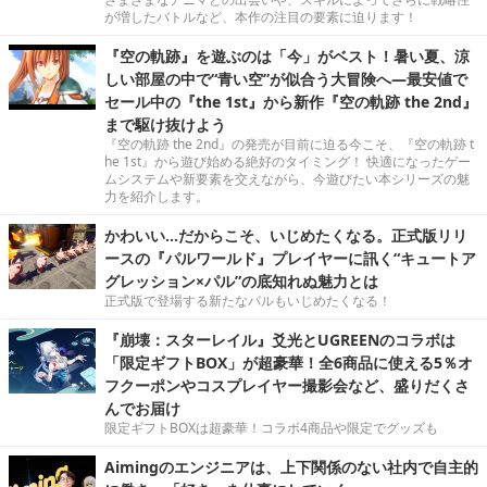
が増したバトルなど、本作の注目の要素に迫ります！
『空の軌跡』を遊ぶのは「今」がベスト！暑い夏、涼
しい部屋の中で“青い空”が似合う大冒険へ―最安値で
セール中の『the 1st』から新作『空の軌跡 the 2nd』
まで駆け抜けよう
『空の軌跡 the 2nd』の発売が目前に迫る今こそ、『空の軌跡 t
he 1st』から遊び始める絶好のタイミング！ 快適になったゲー
ムシステムや新要素を交えながら、今遊びたい本シリーズの魅
力を紹介します。
かわいい…だからこそ、いじめたくなる。正式版リリ
ースの『パルワールド』プレイヤーに訊く“キュートア
グレッション×パル”の底知れぬ魅力とは
正式版で登場する新たなパルもいじめたくなる！
『崩壊：スターレイル』爻光とUGREENのコラボは
「限定ギフトBOX」が超豪華！全6商品に使える5％オ
フクーポンやコスプレイヤー撮影会など、盛りだくさ
んでお届け
限定ギフトBOXは超豪華！コラボ4商品や限定でグッズも
Aimingのエンジニアは、上下関係のない社内で自主的