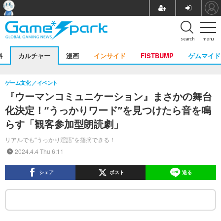
search
menu
料
カルチャー
漫画
インサイド
FISTBUMP
ゲムマイド
ゲーム文化
イベント
『ウーマンコミュニケーション』まさかの舞台
化決定！“うっかりワード”を見つけたら音を鳴
らす「観客参加型朗読劇」
リアルでも“うっかり淫語”を指摘できる！
2024.4.4 Thu 6:11
シェア
ポスト
送る