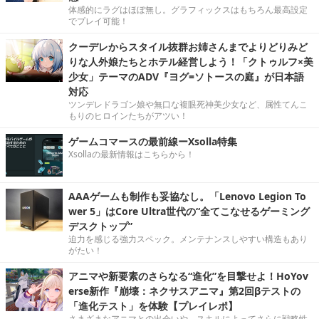
体感的にラグはほぼ無し。グラフィックスはもちろん最高設定
でプレイ可能！
クーデレからスタイル抜群お姉さんまでよりどりみど
りな人外娘たちとホテル経営しよう！「クトゥルフ×美
少女」テーマのADV『ヨグ=ソトースの庭』が日本語
対応
ツンデレドラゴン娘や無口な複眼死神美少女など、属性てんこ
もりのヒロインたちがアツい！
ゲームコマースの最前線ーXsolla特集
Xsollaの最新情報はこちらから！
AAAゲームも制作も妥協なし。「Lenovo Legion To
wer 5」はCore Ultra世代の“全てこなせるゲーミング
デスクトップ”
迫力を感じる強力スペック。メンテナンスしやすい構造もあり
がたい！
アニマや新要素のさらなる“進化”を目撃せよ！HoYov
erse新作『崩壊：ネクサスアニマ』第2回βテストの
「進化テスト」を体験【プレイレポ】
さまざまなアニマとの出会いや、スキルによってさらに戦略性