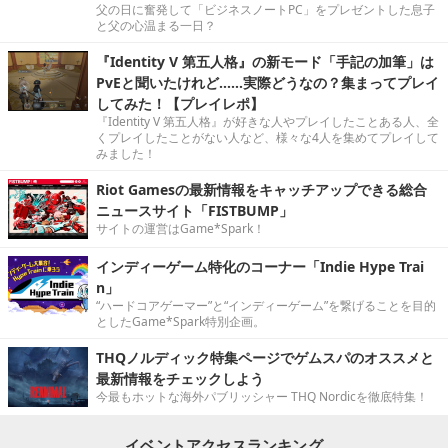
父の日に奮発して「ビジネスノートPC」をプレゼントした息子
と父の心温まる一日？
『Identity V 第五人格』の新モード「手記の加筆」は
PvEと聞いたけれど……実際どうなの？集まってプレイ
してみた！【プレイレポ】
『Identity V 第五人格』が好きな人やプレイしたことある人、全
くプレイしたことがない人など、様々な4人を集めてプレイして
みました！
Riot Gamesの最新情報をキャッチアップできる総合
ニュースサイト「FISTBUMP」
サイトの運営はGame*Spark！
インディーゲーム特化のコーナー「Indie Hype Trai
n」
“ハードコアゲーマー”と“インディーゲーム”を繋げることを目的
としたGame*Spark特別企画。
THQノルディック特集ページでゲムスパのオススメと
最新情報をチェックしよう
今最もホットな海外パブリッシャー THQ Nordicを徹底特集！
イベントアクセスランキング