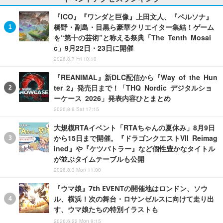
『ICO』『ワンダと巨像』上田文人、『ペルソナ』
橋野・副島・目黒ら豪華クリエイター集結！ゲーム
を“第十の芸術”と称える祭典「The Tenth Mosai
c」9月22日・23日に開催
2026.8.7 Fri 10:10
『REANIMAL』新DLC配信から『Way of the Hun
ter 2』発売日まで！「THQ Nordic デジタルショ
ーケース 2026」発表内容ひとまとめ
2026.8.8 Sat 17:15
大規模RTAイベント「RTAちゃんの夏休み」8月9日
から15日まで開催。『ドラゴンクエストVII Reimag
ined』や『ケツバトラー』など個性豊かなタイトル
が並ぶタイムテーブルも公開
2026.8.3 Mon 11:00
『ウマ娘』7th EVENTの開催地はロンドン、ソウ
ル、横浜！次の舞台・ロサンゼルスに向けて走り出
す、ウマ娘たちの特別イラストも
2026.6.22 Mon 9:15