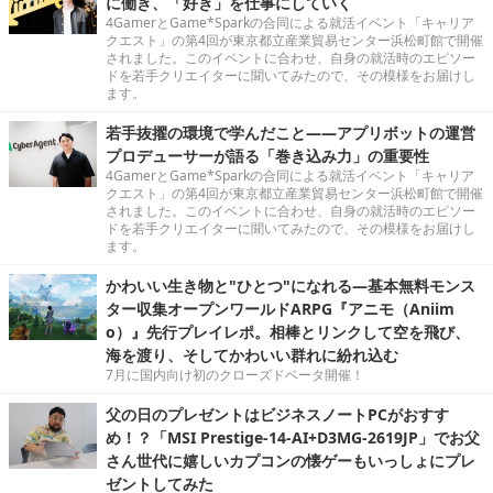
に働き、「好き」を仕事にしていく
4GamerとGame*Sparkの合同による就活イベント「キャリア
クエスト」の第4回が東京都立産業貿易センター浜松町館で開催
されました。このイベントに合わせ、自身の就活時のエピソー
ドを若手クリエイターに聞いてみたので、その模様をお届けし
ます。
若手抜擢の環境で学んだこと――アプリボットの運営
プロデューサーが語る「巻き込み力」の重要性
4GamerとGame*Sparkの合同による就活イベント「キャリア
クエスト」の第4回が東京都立産業貿易センター浜松町館で開催
されました。このイベントに合わせ、自身の就活時のエピソー
ドを若手クリエイターに聞いてみたので、その模様をお届けし
ます。
かわいい生き物と"ひとつ"になれる―基本無料モンス
ター収集オープンワールドARPG『アニモ（Aniim
o）』先行プレイレポ。相棒とリンクして空を飛び、
海を渡り、そしてかわいい群れに紛れ込む
7月に国内向け初のクローズドベータ開催！
父の日のプレゼントはビジネスノートPCがおすす
め！？「MSI Prestige-14-AI+D3MG-2619JP」でお父
さん世代に嬉しいカプコンの懐ゲーもいっしょにプレ
ゼントしてみた