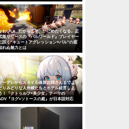
かわいい…だからこそ、いじめたくなる。正
式版リリースの『パルワールド』プレイヤー
に訊く“キュートアグレッション×パル”の底
知れぬ魅力とは
クーデレからスタイル抜群お姉さんまでより
どりみどりな人外娘たちとホテル経営しよ
う！「クトゥルフ×美少女」テーマの
ADV『ヨグ=ソトースの庭』が日本語対応