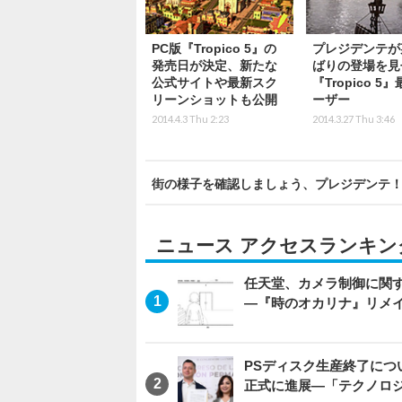
PC版『Tropico 5』の
プレジデンテが
発売日が決定、新たな
ばりの登場を見
公式サイトや最新スク
『Tropico 5
リーンショットも公開
ーザー
2014.4.3 Thu 2:23
2014.3.27 Thu 3:46
街の様子を確認しましょう、プレジデンテ！『T
ニュース アクセスランキン
任天堂、カメラ制御に関
―『時のオカリナ』リメ
PSディスク生産終了に
正式に進展―「テクノロ