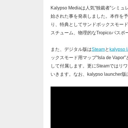
Kalypso Mediaは人気“独裁者”
始された事を発表しました。本作を
り、特典としてサンドボックスモード用の追
スチューム、物理的なTropicoパスポ
また、デジタル版は
Steam
と
kalypso 
ックスモード用マップ“Isla de Vapo
して付属します。更にSteamでは
いきます。なお、kalypso launc