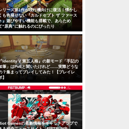
シリーズ第1作が現行機向けに復活！懐かし
くも色褪せない『カルドセプト ザ ファース
ト』遊びやすい機能も搭載で、あらため
て“原典”に触れるのにぴったり
『Identity V 第五人格』の新モード「手記の
加筆」はPvEと聞いたけれど……実際どうな
の？集まってプレイしてみた！【プレイレ
ポ】
Riot Gamesの最新情報をキャッチアップで
きる総合ニュースサイト「FISTBUMP」