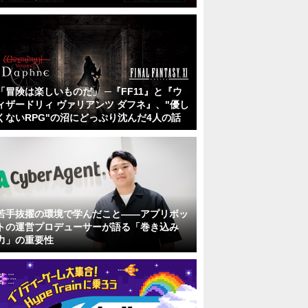
「冒険は楽しいものだ」 ─『FF11』と『ウ
ィザードリィ ヴァリアンツ ダフネ』、"優し
くないRPG"の沼にどっぷり沈んだ4人の話
若手抜擢の環境で学んだこと――アプリボッ
トの運営プロデューサーが語る「巻き込み
力」の重要性