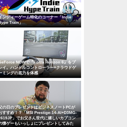
インディーゲーム特化のコーナー「Indie
Hype Train」
GeForce NOWで『Forza Horizon 6』をプ
レイ。ハンドルコントローラー×クラウドゲ
ーミングの底力を体感
父の日のプレゼントはビジネスノートPCが
おすすめ！？「MSI Prestige-14-AI+D3MG-
2619JP」でお父さん世代に嬉しいカプコン
の懐ゲーもいっしょにプレゼントしてみた