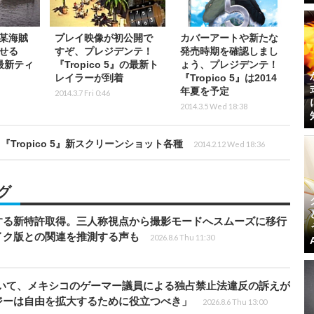
某海賊
プレイ映像が初公開で
カバーアートや新たな
せる
すぞ、プレジデンテ！
発売時期を確認しまし
』最新ティ
『Tropico 5』の最新ト
ょう、プレジデンテ！
レイラーが到着
『Tropico 5』は2014
年夏を予定
2014.3.7 Fri 0:46
2014.3.5 Wed 18:38
ropico 5』新スクリーンショット各種
2014.2.12 Wed 18:36
グ
する新特許取得。三人称視点から撮影モードへスムーズに移行
イク版との関連を推測する声も
2026.8.6 Thu 11:30
ついて、メキシコのゲーマー議員による独占禁止法違反の訴えが
ジーは自由を拡大するために役立つべき」
2026.8.6 Thu 13:00