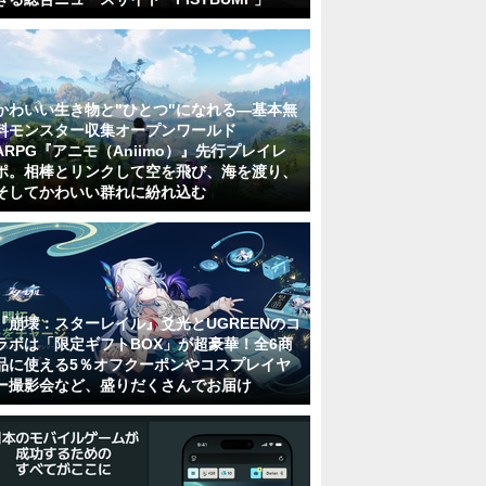
かわいい生き物と"ひとつ"になれる―基本無
料モンスター収集オープンワールド
ARPG『アニモ（Aniimo）』先行プレイレ
ポ。相棒とリンクして空を飛び、海を渡り、
そしてかわいい群れに紛れ込む
『崩壊：スターレイル』爻光とUGREENのコ
ラボは「限定ギフトBOX」が超豪華！全6商
品に使える5％オフクーポンやコスプレイヤ
ー撮影会など、盛りだくさんでお届け