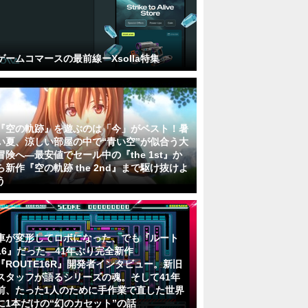
ゲームコマースの最前線ーXsolla特集
『空の軌跡』を遊ぶのは「今」がベスト！暑
い夏、涼しい部屋の中で“青い空”が似合う大
冒険へ―最安値でセール中の『the 1st』か
ら新作『空の軌跡 the 2nd』まで駆け抜けよ
う
車が変形してロボになった、でも『ルート
16』だった―41年ぶり完全新作
『ROUTE16R』開発者インタビュー。新旧
スタッフが語るシリーズの魂。そして41年
前、たった1人のために手作業で直した世界
に1本だけの“幻のカセット”の話