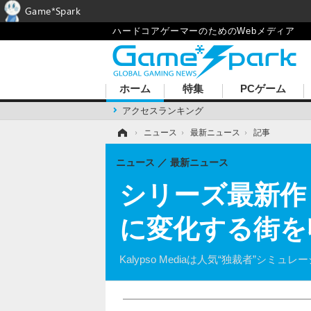
Game*Spark
ハードコアゲーマーのためのWebメディア
ホーム
特集
PCゲーム
アクセスランキング
ホーム
›
ニュース
›
最新ニュース
›
記事
ニュース
最新ニュース
シリーズ最新作『
に変化する街を
Kalypso Mediaは人気“独裁者”シ