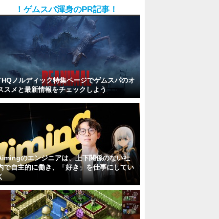
！ゲムスパ渾身のPR記事！
THQノルディック特集ページでゲムスパのオ
ススメと最新情報をチェックしよう
Aimingのエンジニアは、上下関係のない社
内で自主的に働き、「好き」を仕事にしてい
く