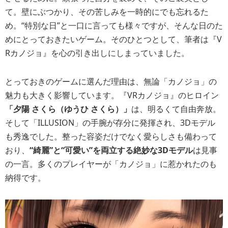
て。壁にぶつかり、その苦しみを一時的にでも忘れるた
め。“特別な日”と一口に言っても様々ですが、そんな日のた
めにとっておきたいゲーム。そのひとつとして、筆者は『V
Rカノジョ』を心の引き出しにしまっていました。
とっておきのゲームに選んだ理由は、無論「カノジョ」の
魅力も大きく影響しています。『VRカノジョ』のヒロイン
「夕陽 さくら（ゆうひ さくら）」
は、明るくて自由奔放。
そして「ILLUSION」の手腕が存分に発揮され、3Dモデル
も秀逸でした。整った容姿だけでなく愛らしさも備わって
おり、
“綺麗”と“可愛い”を両立する絶妙な3Dモデル
は見事
の一言。多くのプレイヤーが「カノジョ」に惹かれたのも
納得です。