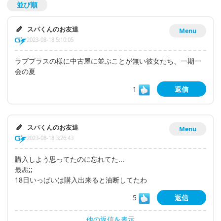
並び順
スパくんのお友達
Menu
2023-08-18 5:10:05
ラブプラスの様に中古屋に並ぶことが無い彼女たち、一期一
会の夏
1
返信
スパくんのお友達
Menu
2023-08-18 3:26:43
購入しよう思ってたのに忘れてた...
最悪;;
18日いっぱいは購入出来ると油断してたわ
5
返信
他の返信を表示