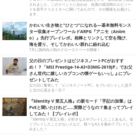
されました。このイベントに合わせ、自身の就活時のエピソー
ドを若手クリエイターに聞いてみたので、その模様をお届けし
ます。
かわいい生き物と"ひとつ"になれる―基本無料モンス
ター収集オープンワールドARPG『アニモ（Aniim
o）』先行プレイレポ。相棒とリンクして空を飛び、
海を渡り、そしてかわいい群れに紛れ込む
7月に国内向け初のクローズドベータ開催！
父の日のプレゼントはビジネスノートPCがおすす
め！？「MSI Prestige-14-AI+D3MG-2619JP」でお父
さん世代に嬉しいカプコンの懐ゲーもいっしょにプレ
ゼントしてみた
父の日に奮発して「ビジネスノートPC」をプレゼントした息子
と父の心温まる一日？
『Identity V 第五人格』の新モード「手記の加筆」は
PvEと聞いたけれど……実際どうなの？集まってプレイ
してみた！【プレイレポ】
『Identity V 第五人格』が好きな人やプレイしたことある人、全
くプレイしたことがない人など、様々な4人を集めてプレイして
みました！