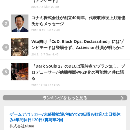
【アンケート】
2026.7.6 Mon 22:30
コナミ株式会社が創立40周年。代表取締役上月拓也
氏からメッセージ
2013.3.19 Tue 17:49
Vita向け『CoD: Black Ops: Declassified』にはゾ
ンビモードは登場せず、Activision社員が明らかに
2012.10.7 Sun 4:45
『Dark Souls 2』のDLCは現時点でプラン無し、プ
ロデューサーが他機種版やF2P化の可能性と共に語
る
2013.12.20 Fri 14:55
ランキングをもっと見る
ゲームデバッカー/未経験歓迎/初めての転職も歓迎/土日祝休
み/年間休日120日/賞与年2回
株式会社alBee