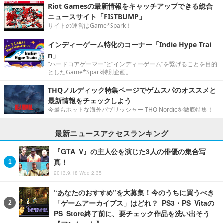
Riot Gamesの最新情報をキャッチアップできる総合
ニュースサイト「FISTBUMP」
サイトの運営はGame*Spark！
インディーゲーム特化のコーナー「Indie Hype Trai
n」
“ハードコアゲーマー”と“インディーゲーム”を繋げることを目的
としたGame*Spark特別企画。
THQノルディック特集ページでゲムスパのオススメと
最新情報をチェックしよう
今最もホットな海外パブリッシャー THQ Nordicを徹底特集！
最新ニュースアクセスランキング
『GTA V』の主人公を演じた3人の俳優の集合写
真！
2013.9.18 Wed 2:35
“あなたのおすすめ”を大募集！今のうちに買うべき
「ゲームアーカイブス」はどれ？ PS3・PS Vitaの
PS Store終了前に、要チェック作品を洗い出そう