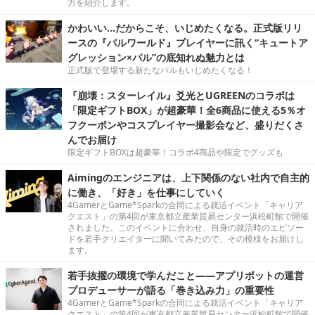
力を紹介します。
かわいい…だからこそ、いじめたくなる。正式版リリ
ースの『パルワールド』プレイヤーに訊く“キュートア
グレッション×パル”の底知れぬ魅力とは
正式版で登場する新たなパルもいじめたくなる！
『崩壊：スターレイル』爻光とUGREENのコラボは
「限定ギフトBOX」が超豪華！全6商品に使える5％オ
フクーポンやコスプレイヤー撮影会など、盛りだくさ
んでお届け
限定ギフトBOXは超豪華！コラボ4商品や限定でグッズも
Aimingのエンジニアは、上下関係のない社内で自主的
に働き、「好き」を仕事にしていく
4GamerとGame*Sparkの合同による就活イベント「キャリア
クエスト」の第4回が東京都立産業貿易センター浜松町館で開催
されました。このイベントに合わせ、自身の就活時のエピソー
ドを若手クリエイターに聞いてみたので、その模様をお届けし
ます。
若手抜擢の環境で学んだこと――アプリボットの運営
プロデューサーが語る「巻き込み力」の重要性
4GamerとGame*Sparkの合同による就活イベント「キャリア
クエスト」の第4回が東京都立産業貿易センター浜松町館で開催