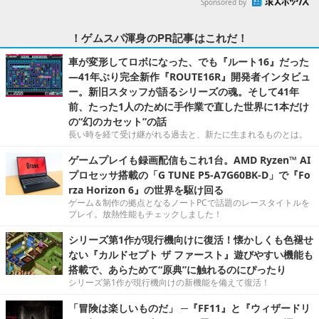
Sponsored by
！ゲムスパ渾身のPR記事はこれだ！
車が変形してロボになった、でも『ルート16』だった
―41年ぶり完全新作『ROUTE16R』開発者インタビュ
ー。新旧スタッフが語るシリーズの魂。そして41年
前、たった1人のために手作業で直した世界に1本だけ
の“幻のカセット”の話
長い時を経て受け継がれる過去と、新たに生まれるものとは。
ゲームプレイも録画配信もこれ1台。AMD Ryzen™ AI
プロセッサ搭載の「G TUNE P5-A7G60BK-D」で『Fo
rza Horizon 6』の世界を駆け回る
ゲーム＆制作の拠点となるノートPCで話題のレースタイトルを
プレイ。放熱性能もチェックしました！
シリーズ第1作が現行機向けに復活！懐かしくも色褪せ
ない『カルドセプト ザ ファースト』遊びやすい機能も
搭載で、あらためて“原典”に触れるのにぴったり
シリーズ第1作が現行機向けの新機能を備えて復活！
「冒険は楽しいものだ」 ─『FF11』と『ウィザードリ