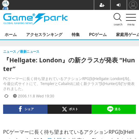
search
menu
ホーム
アクセスランキング
特集
PCゲーム
家庭用ゲー
ニュース
最新ニュース
『Hellgate: London』の新クラスが発表 “Hun
ter”
PCゲーマーに長く待ち望まれているアクションRPG[b]Hellgate: London[/b]。
今週公式サイトにて、TemplerとCabalistに続く新クラス“[b]Hunter[/b]”が発表
されました。
2006.11.8 Wed 19:30
シェア
ポスト
送る
PCゲーマーに長く待ち望まれているアクションRPG[b]Hell