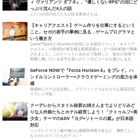
ィ ヴァリアンツ ダフネ』、"優しくないRPG"の沼にど
っぷり沈んだ4人の話
ふたつの沼の住人たちが語る奥深さとは。
【キャリアクエスト】ゲーム作りを仕事にするという
こと。セガの若手の事例に見る，ゲームプログラマと
いう働き方
Game*Sparkと4Gamerの合同による就活イベント「キャリア
クエスト」の第4回が東京都立産業貿易センター浜松町館で開催
されました。このイベントに合わせて取材した、各社の現場で
実際に働いている若手社員へのインタビューをお届けします。
GeForce NOWで『Forza Horizon 6』をプレイ。ハ
ンドルコントローラー×クラウドゲーミングの底力を体
感
体感的にラグはほぼ無し。グラフィックスはもちろん最高設定
でプレイ可能！
クーデレからスタイル抜群お姉さんまでよりどりみど
りな人外娘たちとホテル経営しよう！「クトゥルフ×美
少女」テーマのADV『ヨグ=ソトースの庭』が日本語
対応
ツンデレドラゴン娘や無口な複眼死神美少女など、属性てんこ
もりのヒロインたちがアツい！