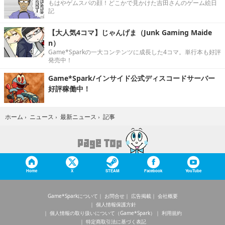
もはやゲムスパの顔！どこかで見かけた吉田さんのゲーム絵日
記
【大人気4コマ】じゃんげま（Junk Gaming Maide
n）
Game*Sparkの一大コンテンツに成長した4コマ。単行本も好評
発売中！
Game*Spark/インサイド公式ディスコードサーバー
好評稼働中！
記事
ホーム
›
ニュース
›
最新ニュース
›
Home
X
STEAM
Facebook
YouTube
Game*Sparkについて
お問合せ
広告掲載
会社概要
個人情報保護方針
個人情報の取り扱いについて（Game*Spark）
利用規約
特定商取引法に基づく表記