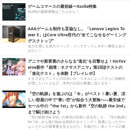
ゲームコマースの最前線ーXsolla特集
Xsollaの最新情報はこちらから！
AAAゲームも制作も妥協なし。「Lenovo Legion To
wer 5」はCore Ultra世代の“全てこなせるゲーミング
デスクトップ”
迫力を感じる強力スペック。メンテナンスしやすい構造もあり
がたい！
アニマや新要素のさらなる“進化”を目撃せよ！HoYov
erse新作『崩壊：ネクサスアニマ』第2回βテストの
「進化テスト」を体験【プレイレポ】
さまざまなアニマとの出会いや、スキルによってさらに戦略性
が増したバトルなど、本作の注目の要素に迫ります！
『空の軌跡』を遊ぶのは「今」がベスト！暑い夏、涼
しい部屋の中で“青い空”が似合う大冒険へ―最安値で
セール中の『the 1st』から新作『空の軌跡 the 2nd』
まで駆け抜けよう
『空の軌跡 the 2nd』の発売が目前に迫る今こそ、『空の軌跡 t
he 1st』から遊び始める絶好のタイミング！ 快適になったゲー
ムシステムや新要素を交えながら、今遊びたい本シリーズの魅