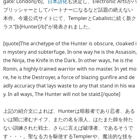
gate: London[/b]。
日本語化
も決定し、Electronic Artsがパ
ブリッシャーとしてパートナーになるなど話題の絶えない
本作。今週公式サイトにて、TemplerとCabalistに続く新ク
ラス“[b]Hunter[/b]”が発表されました。
[quote]The archetype of the Hunter is obscure, cloaked i
n mystery and subterfuge. In one way he is the Assassin,
the Ninja, the Knife in the Dark. In other ways, he is the
Ronin, a highly-trained warrior with no master. In yet mo
re, he is the Destroyer, a force of blazing gunfire and de
adly accuracy that lays waste to any that stand in his wa
y. In all ways, The Hunter will not be staid.[/quote]
上記の紹介文によれば、Hunterは暗殺者であり忍者、ある
いは闇に潜むナイフ、またの名を浪人、はたまた師を持た
ない訓練された戦士、さらに言えば破壊者、であるそうで
す・・・。聖なる力を駆使するTemplerや、魔法的な技を