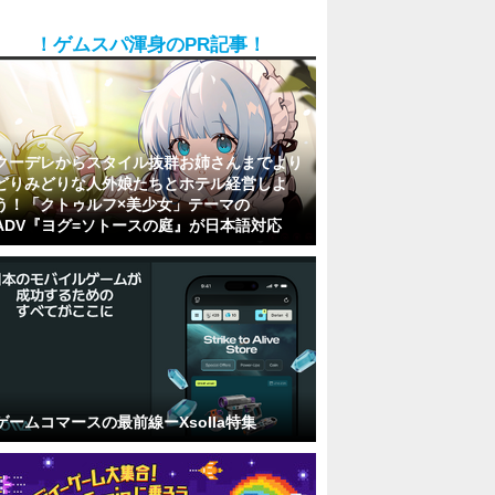
！ゲムスパ渾身のPR記事！
クーデレからスタイル抜群お姉さんまでより
どりみどりな人外娘たちとホテル経営しよ
う！「クトゥルフ×美少女」テーマの
ADV『ヨグ=ソトースの庭』が日本語対応
ゲームコマースの最前線ーXsolla特集