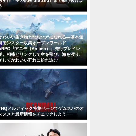
ら新作『空の軌跡 the 2nd』まで駆け抜けよ
う
かわいい生き物と"ひとつ"になれる―基本無
料モンスター収集オープンワールド
ARPG『アニモ（Aniimo）』先行プレイレ
ポ。相棒とリンクして空を飛び、海を渡り、
そしてかわいい群れに紛れ込む
THQノルディック特集ページでゲムスパのオ
ススメと最新情報をチェックしよう