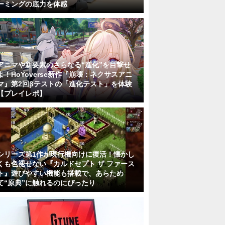
ーミングの底力を体感
アニマや新要素のさらなる“進化”を目撃せ
よ！HoYoverse新作『崩壊：ネクサスアニ
マ』第2回βテストの「進化テスト」を体験
【プレイレポ】
シリーズ第1作が現行機向けに復活！懐かし
くも色褪せない『カルドセプト ザ ファース
ト』遊びやすい機能も搭載で、あらため
て“原典”に触れるのにぴったり