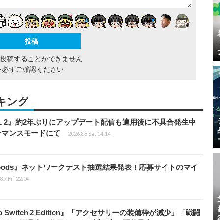
間投稿することができません
を必ずご確認ください
キング
HILL 2』約2年ぶりにアップデート配信も適用後に不具合発生中
フォーマンスモードにて
2026.8.8 Sat 14:14
kbloods』ネットワークテスト抽選結果発表！応募サイトのマイ
8.7 Fri 22:04
do Switch 2 Edition』「アクセサリーの装備枠が減少」「戦闘