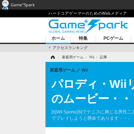
Game*Spark
ハードコアゲーマーのためのWebメディア
ホーム
特集
PCゲーム
アクセスランキング
ホーム
›
家庭用ゲーム
›
Wii
›
記事
家庭用ゲーム
Wii
パロディ・Wi
のムービー・・
[b]Wii Sports[/b]でテニス
でプレイしようと懸命であります・・。