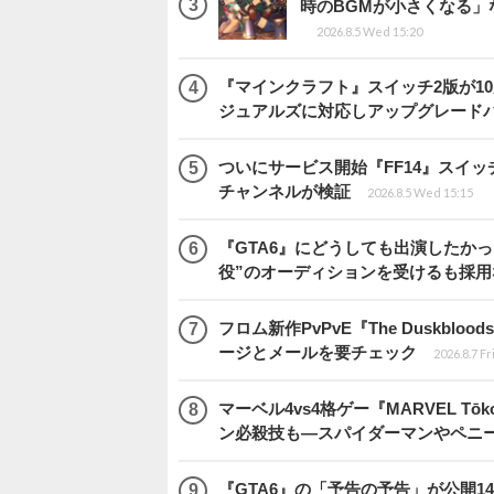
時のBGMが小さくなる
2026.8.5 Wed 15:20
『マインクラフト』スイッチ2版が1
ジュアルズに対応しアップグレード
ついにサービス開始『FF14』スイッ
チャンネルが検証
2026.8.5 Wed 15:15
『GTA6』にどうしても出演したかっ
役”のオーディションを受けるも採用
フロム新作PvPvE『The Duskb
ージとメールを要チェック
2026.8.7 Fr
マーベル4vs4格ゲー『MARVEL 
ン必殺技も―スパイダーマンやペニ
『GTA6』の「予告の予告」が公開14