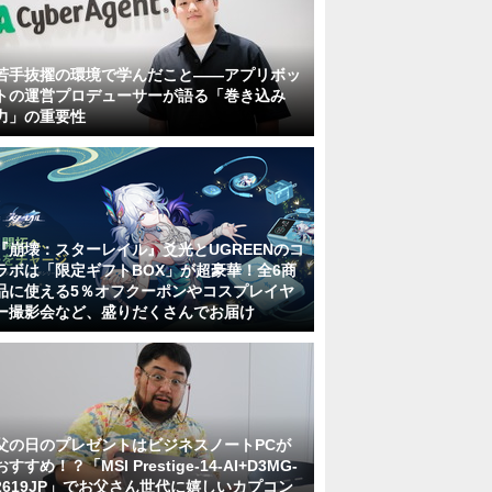
若手抜擢の環境で学んだこと――アプリボッ
トの運営プロデューサーが語る「巻き込み
力」の重要性
『崩壊：スターレイル』爻光とUGREENのコ
ラボは「限定ギフトBOX」が超豪華！全6商
品に使える5％オフクーポンやコスプレイヤ
ー撮影会など、盛りだくさんでお届け
父の日のプレゼントはビジネスノートPCが
おすすめ！？「MSI Prestige-14-AI+D3MG-
2619JP」でお父さん世代に嬉しいカプコン