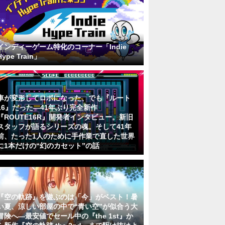
インディーゲーム特化のコーナー「Indie
Hype Train」
車が変形してロボになった、でも『ルート
16』だった―41年ぶり完全新作
『ROUTE16R』開発者インタビュー。新旧
スタッフが語るシリーズの魂。そして41年
前、たった1人のために手作業で直した世界
に1本だけの“幻のカセット”の話
『空の軌跡』を遊ぶのは「今」がベスト！暑
い夏、涼しい部屋の中で“青い空”が似合う大
冒険へ―最安値でセール中の『the 1st』か