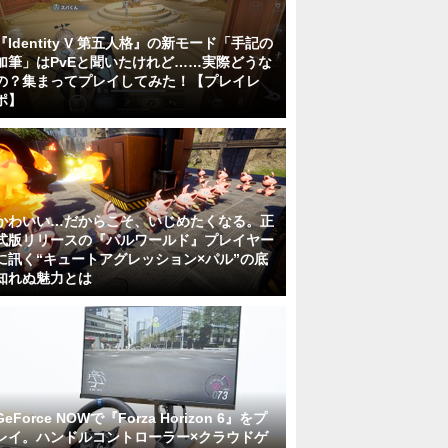
『Identity V 第五人格』の新モード「手記の
加筆」はPvEと聞いたけれど……実際どうな
の？集まってプレイしてみた！【プレイレ
ポ】
かわいい…だからこそ、いじめたくなる。正
式版リリースの『パルワールド』プレイヤー
に訊く“キュートアグレッション×パル”の底
知れぬ魅力とは
GeForce NOWで『Forza Horizon 6』をプ
レイ。ハンドルコントローラー×クラウドゲ