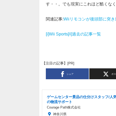
す・・。でも現実にこれほど酷くな
関連記事:
Wiiリモコンが後頭部に突
[i]Wii Sports[/i]過去の記事一覧
【注目の記事】[PR]
シェア
ポ
ゲームセンター景品の仕分けスタッフ/人
の物流サポート
Courage Path株式会社
神奈川県