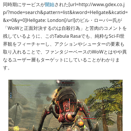
同時期にサービスが
開始
された[url=http://www.gdex.co.j
p/?mode=search&pattern=list&kword=Hellgate&kcatid=
&x=0&y=0]Hellgate: London[/url]のビル・ローパー氏が
「WoWと正面対決するのは自殺行為」と苦肉のコメントを
残しているように、このTabula Rasaでも、純粋なSci-Fi世
界観をフィーチャーし、アクションやシューターの要素も
取り入れることで、ファンタジーベースのWoWとはやや異
なるユーザー層もターゲットにしていることがわかりま
す。