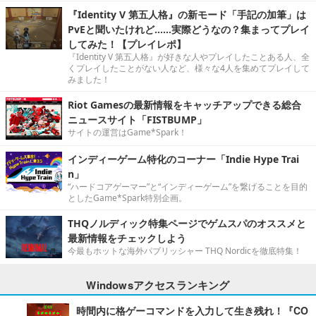
『Identity V 第五人格』の新モード「手記の加筆」は
PvEと聞いたけれど……実際どうなの？集まってプレイ
してみた！【プレイレポ】
『Identity V 第五人格』が好きな人やプレイしたことある人、全
くプレイしたことがない人など、様々な4人を集めてプレイして
みました！
Riot Gamesの最新情報をキャッチアップできる総合
ニュースサイト「FISTBUMP」
サイトの運営はGame*Spark！
インディーゲーム特化のコーナー「Indie Hype Trai
n」
“ハードコアゲーマー”と“インディーゲーム”を繋げることを目的
としたGame*Spark特別企画。
THQノルディック特集ページでゲムスパのオススメと
最新情報をチェックしよう
今最もホットな海外パブリッシャー THQ Nordicを徹底特集！
Windowsアクセスランキング
時間内に格ゲーコマンドを入力して生き残れ！『CO