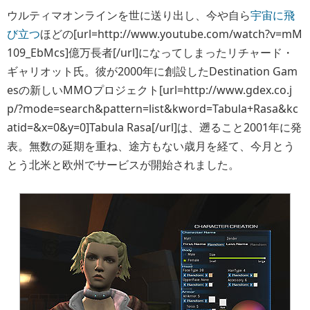
ウルティマオンラインを世に送り出し、今や自ら
宇宙に飛
び立つ
ほどの[url=http://www.youtube.com/watch?v=mM
109_EbMcs]億万長者[/url]になってしまったリチャード・
ギャリオット氏。彼が2000年に創設したDestination Gam
esの新しいMMOプロジェクト[url=http://www.gdex.co.j
p/?mode=search&pattern=list&kword=Tabula+Rasa&kc
atid=&x=0&y=0]Tabula Rasa[/url]は、遡ること2001年に発
表。無数の延期を重ね、途方もない歳月を経て、今月とう
とう北米と欧州でサービスが開始されました。