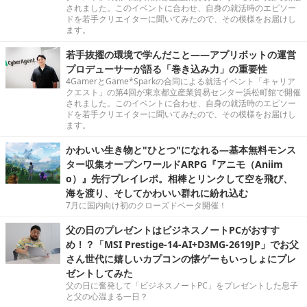
されました。このイベントに合わせ、自身の就活時のエピソー
ドを若手クリエイターに聞いてみたので、その模様をお届けし
ます。
若手抜擢の環境で学んだこと――アプリボットの運営
プロデューサーが語る「巻き込み力」の重要性
4GamerとGame*Sparkの合同による就活イベント「キャリア
クエスト」の第4回が東京都立産業貿易センター浜松町館で開催
されました。このイベントに合わせ、自身の就活時のエピソー
ドを若手クリエイターに聞いてみたので、その模様をお届けし
ます。
かわいい生き物と"ひとつ"になれる―基本無料モンス
ター収集オープンワールドARPG『アニモ（Aniim
o）』先行プレイレポ。相棒とリンクして空を飛び、
海を渡り、そしてかわいい群れに紛れ込む
7月に国内向け初のクローズドベータ開催！
父の日のプレゼントはビジネスノートPCがおすす
め！？「MSI Prestige-14-AI+D3MG-2619JP」でお父
さん世代に嬉しいカプコンの懐ゲーもいっしょにプレ
ゼントしてみた
父の日に奮発して「ビジネスノートPC」をプレゼントした息子
と父の心温まる一日？