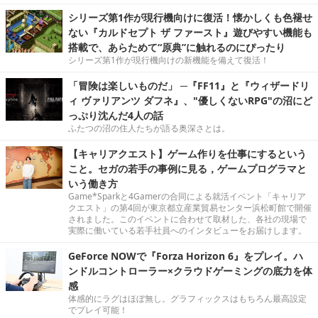
シリーズ第1作が現行機向けに復活！懐かしくも色褪せ
ない『カルドセプト ザ ファースト』遊びやすい機能も
搭載で、あらためて“原典”に触れるのにぴったり
シリーズ第1作が現行機向けの新機能を備えて復活！
「冒険は楽しいものだ」 ─『FF11』と『ウィザードリ
ィ ヴァリアンツ ダフネ』、"優しくないRPG"の沼にど
っぷり沈んだ4人の話
ふたつの沼の住人たちが語る奥深さとは。
【キャリアクエスト】ゲーム作りを仕事にするという
こと。セガの若手の事例に見る，ゲームプログラマと
いう働き方
Game*Sparkと4Gamerの合同による就活イベント「キャリア
クエスト」の第4回が東京都立産業貿易センター浜松町館で開催
されました。このイベントに合わせて取材した、各社の現場で
実際に働いている若手社員へのインタビューをお届けします。
GeForce NOWで『Forza Horizon 6』をプレイ。ハ
ンドルコントローラー×クラウドゲーミングの底力を体
感
体感的にラグはほぼ無し。グラフィックスはもちろん最高設定
でプレイ可能！