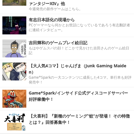
ァンタジーXIV』他
今週発売の新作ゲームはこちら。
有志日本語化の現場から
PCゲーマーなら何かとお世話になっているであろう有志翻訳者
に連続インタビュー。
吉田輝和のゲームプレイ絵日記
もはやゲムスパの顔！どこかで見かけた吉田さんのゲーム絵日
記
【大人気4コマ】じゃんげま（Junk Gaming Maide
n）
Game*Sparkの一大コンテンツに成長した4コマ。単行本も好評
発売中！
Game*Spark/インサイド公式ディスコードサーバー
好評稼働中！
【大喜利】『新種のゲーミング“蚊”が登場！ その特徴
とは？』回答募集中！