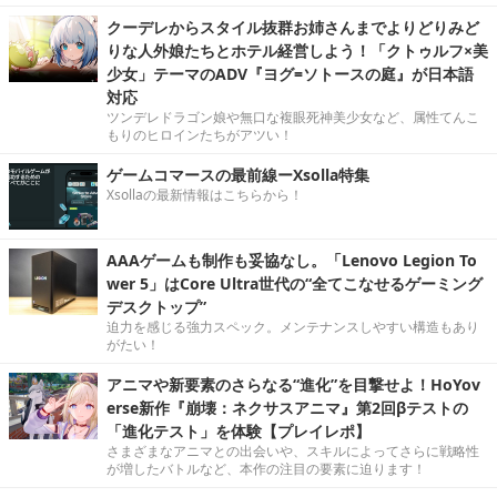
クーデレからスタイル抜群お姉さんまでよりどりみど
りな人外娘たちとホテル経営しよう！「クトゥルフ×美
少女」テーマのADV『ヨグ=ソトースの庭』が日本語
対応
ツンデレドラゴン娘や無口な複眼死神美少女など、属性てんこ
もりのヒロインたちがアツい！
ゲームコマースの最前線ーXsolla特集
Xsollaの最新情報はこちらから！
AAAゲームも制作も妥協なし。「Lenovo Legion To
wer 5」はCore Ultra世代の“全てこなせるゲーミング
デスクトップ”
迫力を感じる強力スペック。メンテナンスしやすい構造もあり
がたい！
アニマや新要素のさらなる“進化”を目撃せよ！HoYov
erse新作『崩壊：ネクサスアニマ』第2回βテストの
「進化テスト」を体験【プレイレポ】
さまざまなアニマとの出会いや、スキルによってさらに戦略性
が増したバトルなど、本作の注目の要素に迫ります！