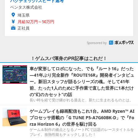
バグチェック/スピード選考
ベンタス株式会社
埼玉県
月給32万円～50万円
正社員
Sponsored by
！ゲムスパ渾身のPR記事はこれだ！
車が変形してロボになった、でも『ルート16』だった
―41年ぶり完全新作『ROUTE16R』開発者インタビュ
ー。新旧スタッフが語るシリーズの魂。そして41年
前、たった1人のために手作業で直した世界に1本だけ
の“幻のカセット”の話
長い時を経て受け継がれる過去と、新たに生まれるものとは。
ゲームプレイも録画配信もこれ1台。AMD Ryzen™ AI
プロセッサ搭載の「G TUNE P5-A7G60BK-D」で『Fo
rza Horizon 6』の世界を駆け回る
ゲーム＆制作の拠点となるノートPCで話題のレースタイトルを
プレイ。放熱性能もチェックしました！