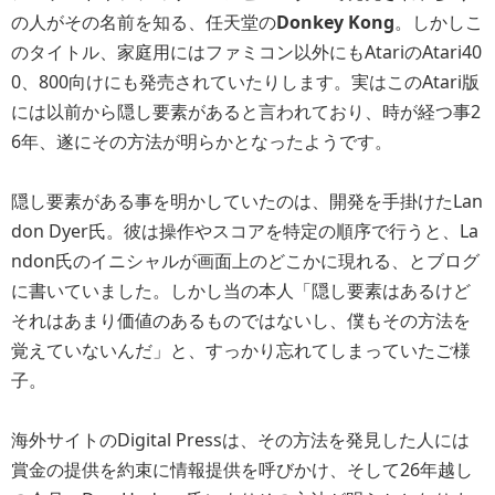
の人がその名前を知る、任天堂の
Donkey Kong
。しかしこ
のタイトル、家庭用にはファミコン以外にもAtariのAtari40
0、800向けにも発売されていたりします。実はこのAtari版
には以前から隠し要素があると言われており、時が経つ事2
6年、遂にその方法が明らかとなったようです。
隠し要素がある事を明かしていたのは、開発を手掛けたLan
don Dyer氏。彼は操作やスコアを特定の順序で行うと、La
ndon氏のイニシャルが画面上のどこかに現れる、とブログ
に書いていました。しかし当の本人「隠し要素はあるけど
それはあまり価値のあるものではないし、僕もその方法を
覚えていないんだ」と、すっかり忘れてしまっていたご様
子。
海外サイトのDigital Pressは、その方法を発見した人には
賞金の提供を約束に情報提供を呼びかけ、そして26年越し