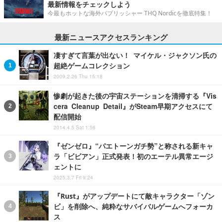
最新情報をチェックしよう
今最もホットな海外パブリッシャー THQ Nordicを徹底特集！
最新ニュースアクセスランキング
凄すぎて言葉が出ない！ マイケル・ジャクソン氏の
超絶ゲームコレクション
2009.2.26 Thu 15:18
惨劇が起きた後の宇宙ステーションを清掃する『Vis
cera Cleanup Detail』がSteam早期アクセスにて
配信開始
2014.4.5 Sat 1:56
『ゼンゼロ』“パエトーンガチ勢”と称される新キャ
ラ「ビビアン」正式発表！初のエーテル異常エージ
ェントに
2025.3.7 Fri 9:24
『Rust』がアップデートにて敵キャラクター「ゾン
ビ」を削除へ、純粋なサバイバルゲームへフォーカ
ス