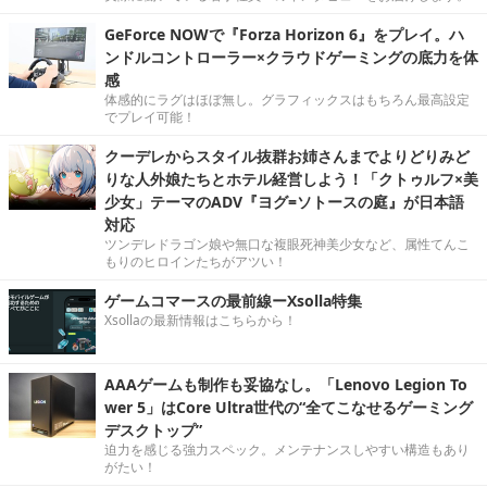
GeForce NOWで『Forza Horizon 6』をプレイ。ハ
ンドルコントローラー×クラウドゲーミングの底力を体
感
体感的にラグはほぼ無し。グラフィックスはもちろん最高設定
でプレイ可能！
クーデレからスタイル抜群お姉さんまでよりどりみど
りな人外娘たちとホテル経営しよう！「クトゥルフ×美
少女」テーマのADV『ヨグ=ソトースの庭』が日本語
対応
ツンデレドラゴン娘や無口な複眼死神美少女など、属性てんこ
もりのヒロインたちがアツい！
ゲームコマースの最前線ーXsolla特集
Xsollaの最新情報はこちらから！
AAAゲームも制作も妥協なし。「Lenovo Legion To
wer 5」はCore Ultra世代の“全てこなせるゲーミング
デスクトップ”
迫力を感じる強力スペック。メンテナンスしやすい構造もあり
がたい！