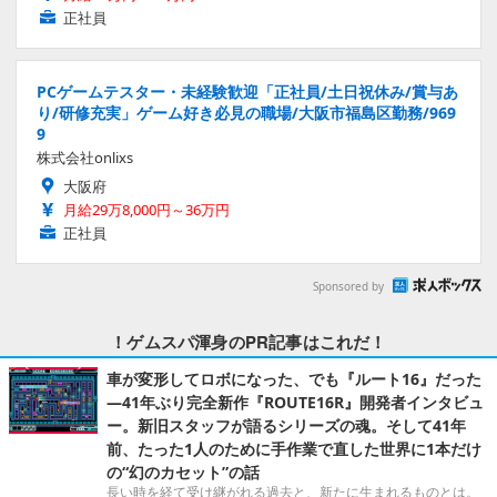
正社員
PCゲームテスター・未経験歓迎「正社員/土日祝休み/賞与あ
り/研修充実」ゲーム好き必見の職場/大阪市福島区勤務/969
9
株式会社onlixs
大阪府
月給29万8,000円～36万円
正社員
Sponsored by
！ゲムスパ渾身のPR記事はこれだ！
車が変形してロボになった、でも『ルート16』だった
―41年ぶり完全新作『ROUTE16R』開発者インタビュ
ー。新旧スタッフが語るシリーズの魂。そして41年
前、たった1人のために手作業で直した世界に1本だけ
の“幻のカセット”の話
長い時を経て受け継がれる過去と、新たに生まれるものとは。