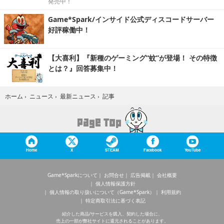
発売中！
Game*Spark/インサイド公式ディスコードサーバー
好評稼働中！
【大喜利】『新種のゲーミング“蚊”が登場！ その特徴
とは？』回答募集中！
記事
ホーム
›
ニュース
›
最新ニュース
›
Home
X
STEAM
Facebook
YouTube
Game*Sparkについて
お問合せ
広告掲載
会社概要
個人情報保護方針
個人情報の取り扱いについて（Game*Spark）
利用規約
特定商取引法に基づく表記
紹介した商品/サービスを購入、契約した場合に、
売上の一部が弊社サイトに還元されることがあります。