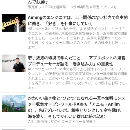
んでお届け
限定ギフトBOXは超豪華！コラボ4商品や限定でグッズも
Aimingのエンジニアは、上下関係のない社内で自主的
に働き、「好き」を仕事にしていく
4GamerとGame*Sparkの合同による就活イベント「キャリア
クエスト」の第4回が東京都立産業貿易センター浜松町館で開催
されました。このイベントに合わせ、自身の就活時のエピソー
ドを若手クリエイターに聞いてみたので、その模様をお届けし
ます。
若手抜擢の環境で学んだこと――アプリボットの運営
プロデューサーが語る「巻き込み力」の重要性
4GamerとGame*Sparkの合同による就活イベント「キャリア
クエスト」の第4回が東京都立産業貿易センター浜松町館で開催
されました。このイベントに合わせ、自身の就活時のエピソー
ドを若手クリエイターに聞いてみたので、その模様をお届けし
ます。
かわいい生き物と"ひとつ"になれる―基本無料モンス
ター収集オープンワールドARPG『アニモ（Aniim
o）』先行プレイレポ。相棒とリンクして空を飛び、
海を渡り、そしてかわいい群れに紛れ込む
7月に国内向け初のクローズドベータ開催！