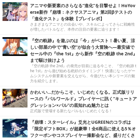
アニマや新要素のさらなる“進化”を目撃せよ！HoYov
erse新作『崩壊：ネクサスアニマ』第2回βテストの
「進化テスト」を体験【プレイレポ】
さまざまなアニマとの出会いや、スキルによってさらに戦略性
が増したバトルなど、本作の注目の要素に迫ります！
『空の軌跡』を遊ぶのは「今」がベスト！暑い夏、涼
しい部屋の中で“青い空”が似合う大冒険へ―最安値で
セール中の『the 1st』から新作『空の軌跡 the 2nd』
まで駆け抜けよう
『空の軌跡 the 2nd』の発売が目前に迫る今こそ、『空の軌跡 t
he 1st』から遊び始める絶好のタイミング！ 快適になったゲー
ムシステムや新要素を交えながら、今遊びたい本シリーズの魅
力を紹介します。
かわいい…だからこそ、いじめたくなる。正式版リリ
ースの『パルワールド』プレイヤーに訊く“キュートア
グレッション×パル”の底知れぬ魅力とは
正式版で登場する新たなパルもいじめたくなる！
『崩壊：スターレイル』爻光とUGREENのコラボは
「限定ギフトBOX」が超豪華！全6商品に使える5％オ
フクーポンやコスプレイヤー撮影会など、盛りだくさ