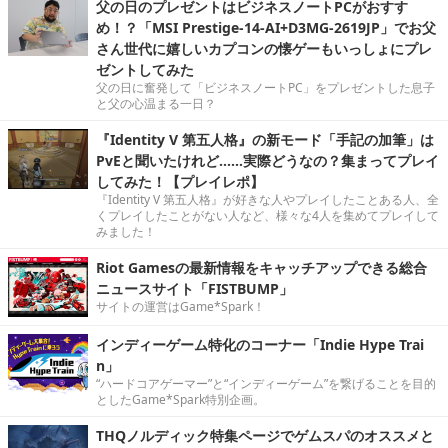
父の日のプレゼントはビジネスノートPCがおすす
め！？「MSI Prestige-14-AI+D3MG-2619JP」でお父
さん世代に嬉しいカプコンの懐ゲーもいっしょにプレ
ゼントしてみた
父の日に奮発して「ビジネスノートPC」をプレゼントした息子
と父の心温まる一日？
『Identity V 第五人格』の新モード「手記の加筆」は
PvEと聞いたけれど……実際どうなの？集まってプレイ
してみた！【プレイレポ】
『Identity V 第五人格』が好きな人やプレイしたことある人、全
くプレイしたことがない人など、様々な4人を集めてプレイして
みました！
Riot Gamesの最新情報をキャッチアップできる総合
ニュースサイト「FISTBUMP」
サイトの運営はGame*Spark！
インディーゲーム特化のコーナー「Indie Hype Trai
n」
“ハードコアゲーマー”と“インディーゲーム”を繋げることを目的
としたGame*Spark特別企画。
THQノルディック特集ページでゲムスパのオススメと