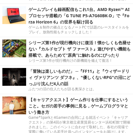
ゲームプレイも録画配信もこれ1台。AMD Ryzen™ AI
プロセッサ搭載の「G TUNE P5-A7G60BK-D」で『Fo
rza Horizon 6』の世界を駆け回る
ゲーム＆制作の拠点となるノートPCで話題のレースタイトルを
プレイ。放熱性能もチェックしました！
シリーズ第1作が現行機向けに復活！懐かしくも色褪せ
ない『カルドセプト ザ ファースト』遊びやすい機能も
搭載で、あらためて“原典”に触れるのにぴったり
シリーズ第1作が現行機向けの新機能を備えて復活！
「冒険は楽しいものだ」 ─『FF11』と『ウィザードリ
ィ ヴァリアンツ ダフネ』、"優しくないRPG"の沼にど
っぷり沈んだ4人の話
ふたつの沼の住人たちが語る奥深さとは。
【キャリアクエスト】ゲーム作りを仕事にするという
こと。セガの若手の事例に見る，ゲームプログラマと
いう働き方
Game*Sparkと4Gamerの合同による就活イベント「キャリア
クエスト」の第4回が東京都立産業貿易センター浜松町館で開催
されました。このイベントに合わせて取材した、各社の現場で
実際に働いている若手社員へのインタビューをお届けします。