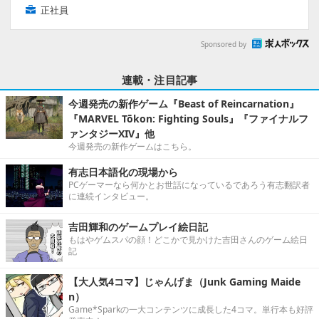
正社員
Sponsored by
連載・注目記事
今週発売の新作ゲーム『Beast of Reincarnation』
『MARVEL Tōkon: Fighting Souls』『ファイナルフ
ァンタジーXIV』他
今週発売の新作ゲームはこちら。
有志日本語化の現場から
PCゲーマーなら何かとお世話になっているであろう有志翻訳者
に連続インタビュー。
吉田輝和のゲームプレイ絵日記
もはやゲムスパの顔！どこかで見かけた吉田さんのゲーム絵日
記
【大人気4コマ】じゃんげま（Junk Gaming Maide
n）
Game*Sparkの一大コンテンツに成長した4コマ。単行本も好評