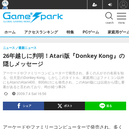
search
menu
ホーム
アクセスランキング
特集
PCゲーム
家庭用ゲー
ニュース
最新ニュース
26年越しに判明！Atari版『Donkey Kong』の
隠しメッセージ
アーケードやファミリーコンピューターで発売され、多くの人がその名前を知
る、任天堂のDonkey Kong。しかしこのタイトル、家庭用にはファミコン以外
にもAtariのAtari400、800向けにも発売され、このAtari版には以前から隠し要
素があると言われており、時が経つ事26
2009.7.4 Sat 16:56
シェア
ポスト
送る
アーケードやファミリーコンピューターで発売され、多く