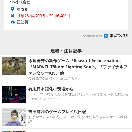
Yts株式会社
東京都
月給26万4,700円～39万6,400円
正社員
Sponsored by
連載・注目記事
今週発売の新作ゲーム『Beast of Reincarnation』
『MARVEL Tōkon: Fighting Souls』『ファイナルフ
ァンタジーXIV』他
今週発売の新作ゲームはこちら。
有志日本語化の現場から
PCゲーマーなら何かとお世話になっているであろう有志翻訳者
に連続インタビュー。
吉田輝和のゲームプレイ絵日記
もはやゲムスパの顔！どこかで見かけた吉田さんのゲーム絵日
記