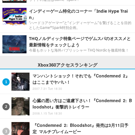
インディーゲーム特化のコーナー「Indie Hype Trai
n」
“ハードコアゲーマー”と“インディーゲーム”を繋げることを目的
としたGame*Spark特別企画。
THQノルディック特集ページでゲムスパのオススメと
最新情報をチェックしよう
今最もホットな海外パブリッシャー THQ Nordicを徹底特集！
Xbox360アクセスランキング
マンハントショック！それでも『Condemned 2』
はここまでヤバい！
2007.7.31 Tue 18:30
心臓の悪い方はご遠慮下さい！『Condemned 2: B
loodshot』衝撃的トレイラー
2008.1.15 Tue 18:30
『Condemned 2: Bloodshot』発売は3月11日予
定 マルチプレイムービー