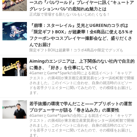
ースの『パルワールド』プレイヤーに訊く“キュートア
グレッション×パル”の底知れぬ魅力とは
正式版で登場する新たなパルもいじめたくなる！
『崩壊：スターレイル』爻光とUGREENのコラボは
「限定ギフトBOX」が超豪華！全6商品に使える5％オ
フクーポンやコスプレイヤー撮影会など、盛りだくさ
んでお届け
限定ギフトBOXは超豪華！コラボ4商品や限定でグッズも
Aimingのエンジニアは、上下関係のない社内で自主的
に働き、「好き」を仕事にしていく
4GamerとGame*Sparkの合同による就活イベント「キャリア
クエスト」の第4回が東京都立産業貿易センター浜松町館で開催
されました。このイベントに合わせ、自身の就活時のエピソー
ドを若手クリエイターに聞いてみたので、その模様をお届けし
ます。
若手抜擢の環境で学んだこと――アプリボットの運営
プロデューサーが語る「巻き込み力」の重要性
4GamerとGame*Sparkの合同による就活イベント「キャリア
クエスト」の第4回が東京都立産業貿易センター浜松町館で開催
されました。このイベントに合わせ、自身の就活時のエピソー
ドを若手クリエイターに聞いてみたので、その模様をお届けし
ます。