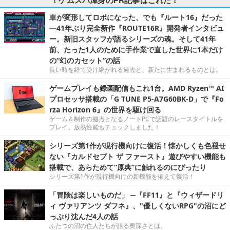
車が変形してロボになった、でも『ルート16』だった
―41年ぶり完全新作『ROUTE16R』開発者インタビュ
ー。新旧スタッフが語るシリーズの魂。そして41年
前、たった1人のために手作業で直した世界に1本だけ
の“幻のカセット”の話
長い時を経て受け継がれる過去と、新たに生まれるものとは。
ゲームプレイも録画配信もこれ1台。AMD Ryzen™ AI
プロセッサ搭載の「G TUNE P5-A7G60BK-D」で『Fo
rza Horizon 6』の世界を駆け回る
ゲーム＆制作の拠点となるノートPCで話題のレースタイトルを
プレイ。放熱性能もチェックしました！
シリーズ第1作が現行機向けに復活！懐かしくも色褪せ
ない『カルドセプト ザ ファースト』遊びやすい機能も
搭載で、あらためて“原典”に触れるのにぴったり
シリーズ第1作が現行機向けの新機能を備えて復活！
「冒険は楽しいものだ」 ─『FF11』と『ウィザードリ
ィ ヴァリアンツ ダフネ』、"優しくないRPG"の沼にど
っぷり沈んだ4人の話
ふたつの沼の住人たちが語る奥深さとは。