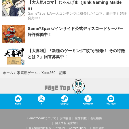
【大人気4コマ】じゃんげま（Junk Gaming Maide
n）
Game*Sparkの一大コンテンツに成長した4コマ。単行本も好評
発売中！
Game*Spark/インサイド公式ディスコードサーバー
好評稼働中！
【大喜利】『新種のゲーミング“蚊”が登場！ その特徴
とは？』回答募集中！
記事
ホーム
›
家庭用ゲーム
›
Xbox360
›
Home
X
STEAM
Facebook
YouTube
Game*Sparkについて
お問合せ
広告掲載
会社概要
個人情報保護方針
個人情報の取り扱いについて（Game*Spark）
利用規約