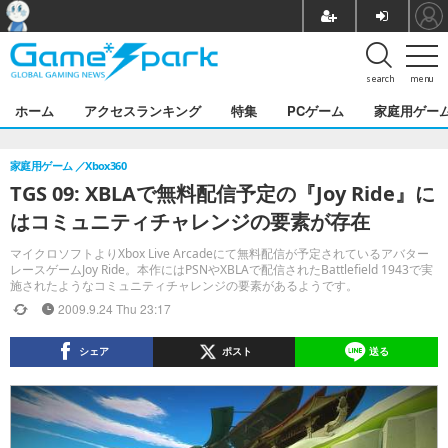
search
menu
ホーム
アクセスランキング
特集
PCゲーム
家庭用ゲー
家庭用ゲーム
Xbox360
TGS 09: XBLAで無料配信予定の『Joy Ride』に
はコミュニティチャレンジの要素が存在
マイクロソフトよりXbox Live Arcadeにて無料配信が予定されているアバター
レースゲームJoy Ride。本作にはPSNやXBLAで配信されたBattlefield 1943で実
施されたようなコミュニティチャレンジの要素があるようです。
2009.9.24 Thu 23:17
シェア
ポスト
送る