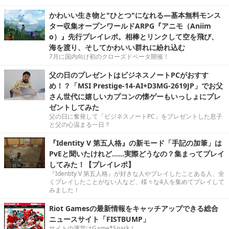
かわいい生き物と"ひとつ"になれる―基本無料モンス
ター収集オープンワールドARPG『アニモ（Aniim
o）』先行プレイレポ。相棒とリンクして空を飛び、
海を渡り、そしてかわいい群れに紛れ込む
7月に国内向け初のクローズドベータ開催！
父の日のプレゼントはビジネスノートPCがおすす
め！？「MSI Prestige-14-AI+D3MG-2619JP」でお父
さん世代に嬉しいカプコンの懐ゲーもいっしょにプレ
ゼントしてみた
父の日に奮発して「ビジネスノートPC」をプレゼントした息子
と父の心温まる一日？
『Identity V 第五人格』の新モード「手記の加筆」は
PvEと聞いたけれど……実際どうなの？集まってプレイ
してみた！【プレイレポ】
『Identity V 第五人格』が好きな人やプレイしたことある人、全
くプレイしたことがない人など、様々な4人を集めてプレイして
みました！
Riot Gamesの最新情報をキャッチアップできる総合
ニュースサイト「FISTBUMP」
サイトの運営はGame*Spark！