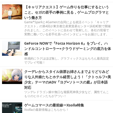
【キャリアクエスト】ゲーム作りを仕事にするという
こと。セガの若手の事例に見る，ゲームプログラマと
いう働き方
Game*Sparkと4Gamerの合同による就活イベント「キャリア
クエスト」の第4回が東京都立産業貿易センター浜松町館で開催
されました。このイベントに合わせて取材した、各社の現場で
実際に働いている若手社員へのインタビューをお届けします。
GeForce NOWで『Forza Horizon 6』をプレイ。ハ
ンドルコントローラー×クラウドゲーミングの底力を体
感
体感的にラグはほぼ無し。グラフィックスはもちろん最高設定
でプレイ可能！
クーデレからスタイル抜群お姉さんまでよりどりみど
りな人外娘たちとホテル経営しよう！「クトゥルフ×美
少女」テーマのADV『ヨグ=ソトースの庭』が日本語
対応
ツンデレドラゴン娘や無口な複眼死神美少女など、属性てんこ
もりのヒロインたちがアツい！
ゲームコマースの最前線ーXsolla特集
Xsollaの最新情報はこちらから！