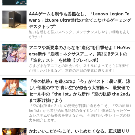
AAAゲームも制作も妥協なし。「Lenovo Legion To
wer 5」はCore Ultra世代の“全てこなせるゲーミング
デスクトップ”
迫力を感じる強力スペック。メンテナンスしやすい構造もあり
がたい！
アニマや新要素のさらなる“進化”を目撃せよ！HoYov
erse新作『崩壊：ネクサスアニマ』第2回βテストの
「進化テスト」を体験【プレイレポ】
さまざまなアニマとの出会いや、スキルによってさらに戦略性
が増したバトルなど、本作の注目の要素に迫ります！
『空の軌跡』を遊ぶのは「今」がベスト！暑い夏、涼
しい部屋の中で“青い空”が似合う大冒険へ―最安値で
セール中の『the 1st』から新作『空の軌跡 the 2nd』
まで駆け抜けよう
『空の軌跡 the 2nd』の発売が目前に迫る今こそ、『空の軌跡 t
he 1st』から遊び始める絶好のタイミング！ 快適になったゲー
ムシステムや新要素を交えながら、今遊びたい本シリーズの魅
力を紹介します。
かわいい…だからこそ、いじめたくなる。正式版リリ