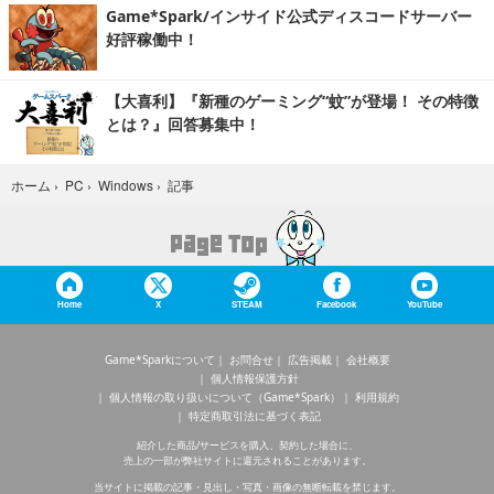
Game*Spark/インサイド公式ディスコードサーバー
好評稼働中！
【大喜利】『新種のゲーミング“蚊”が登場！ その特徴
とは？』回答募集中！
記事
ホーム
›
PC
›
Windows
›
Home
X
STEAM
Facebook
YouTube
Game*Sparkについて
お問合せ
広告掲載
会社概要
個人情報保護方針
個人情報の取り扱いについて（Game*Spark）
利用規約
特定商取引法に基づく表記
紹介した商品/サービスを購入、契約した場合に、
売上の一部が弊社サイトに還元されることがあります。
当サイトに掲載の記事・見出し・写真・画像の無断転載を禁じます。