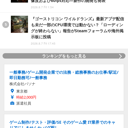
像度および60fps対応―新作の開発も発表
2026.8.7 Fri 1:54
『ゴーストリコン ワイルドランズ』最新アプデ配信
も未だ一部のCPU環境では動かない？「ローディン
グが終わらない」報告がSteamフォーラムや海外掲
示板に投稿
2026.8.7 Fri 17:45
ランキングをもっと見る
一般事務/ゲーム開発企業での法務・総務事務のお仕事/駅近/
即日勤務可/一般事務
株式会社パソナ
東京都
時給2,000円
派遣社員
ゲーム制作/テスト・評価/SE そのゲーム愛 IT業界でのキャ
リアにしませんか バグ探し