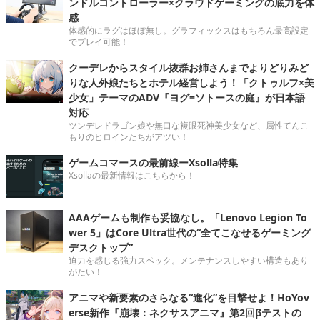
ンドルコントローラー×クラウドゲーミングの底力を体
感
体感的にラグはほぼ無し。グラフィックスはもちろん最高設定
でプレイ可能！
クーデレからスタイル抜群お姉さんまでよりどりみど
りな人外娘たちとホテル経営しよう！「クトゥルフ×美
少女」テーマのADV『ヨグ=ソトースの庭』が日本語
対応
ツンデレドラゴン娘や無口な複眼死神美少女など、属性てんこ
もりのヒロインたちがアツい！
ゲームコマースの最前線ーXsolla特集
Xsollaの最新情報はこちらから！
AAAゲームも制作も妥協なし。「Lenovo Legion To
wer 5」はCore Ultra世代の“全てこなせるゲーミング
デスクトップ”
迫力を感じる強力スペック。メンテナンスしやすい構造もあり
がたい！
アニマや新要素のさらなる“進化”を目撃せよ！HoYov
erse新作『崩壊：ネクサスアニマ』第2回βテストの