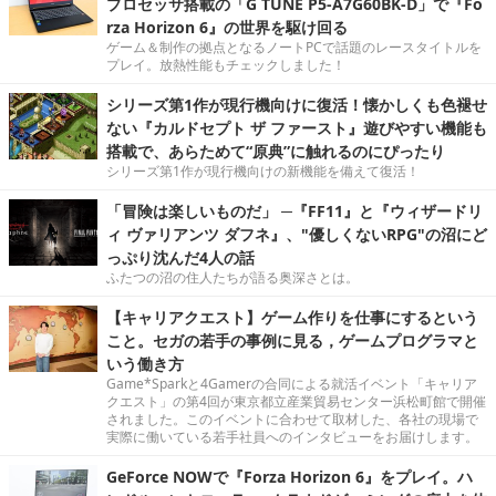
プロセッサ搭載の「G TUNE P5-A7G60BK-D」で『Fo
rza Horizon 6』の世界を駆け回る
ゲーム＆制作の拠点となるノートPCで話題のレースタイトルを
プレイ。放熱性能もチェックしました！
シリーズ第1作が現行機向けに復活！懐かしくも色褪せ
ない『カルドセプト ザ ファースト』遊びやすい機能も
搭載で、あらためて“原典”に触れるのにぴったり
シリーズ第1作が現行機向けの新機能を備えて復活！
「冒険は楽しいものだ」 ─『FF11』と『ウィザードリ
ィ ヴァリアンツ ダフネ』、"優しくないRPG"の沼にど
っぷり沈んだ4人の話
ふたつの沼の住人たちが語る奥深さとは。
【キャリアクエスト】ゲーム作りを仕事にするという
こと。セガの若手の事例に見る，ゲームプログラマと
いう働き方
Game*Sparkと4Gamerの合同による就活イベント「キャリア
クエスト」の第4回が東京都立産業貿易センター浜松町館で開催
されました。このイベントに合わせて取材した、各社の現場で
実際に働いている若手社員へのインタビューをお届けします。
GeForce NOWで『Forza Horizon 6』をプレイ。ハ