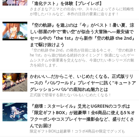
「進化テスト」を体験【プレイレポ】
さまざまなアニマとの出会いや、スキルによってさらに戦略性
が増したバトルなど、本作の注目の要素に迫ります！
『空の軌跡』を遊ぶのは「今」がベスト！暑い夏、涼
しい部屋の中で“青い空”が似合う大冒険へ―最安値で
セール中の『the 1st』から新作『空の軌跡 the 2nd』
まで駆け抜けよう
『空の軌跡 the 2nd』の発売が目前に迫る今こそ、『空の軌跡 t
he 1st』から遊び始める絶好のタイミング！ 快適になったゲー
ムシステムや新要素を交えながら、今遊びたい本シリーズの魅
力を紹介します。
かわいい…だからこそ、いじめたくなる。正式版リリ
ースの『パルワールド』プレイヤーに訊く“キュートア
グレッション×パル”の底知れぬ魅力とは
正式版で登場する新たなパルもいじめたくなる！
『崩壊：スターレイル』爻光とUGREENのコラボは
「限定ギフトBOX」が超豪華！全6商品に使える5％オ
フクーポンやコスプレイヤー撮影会など、盛りだくさ
んでお届け
限定ギフトBOXは超豪華！コラボ4商品や限定でグッズも