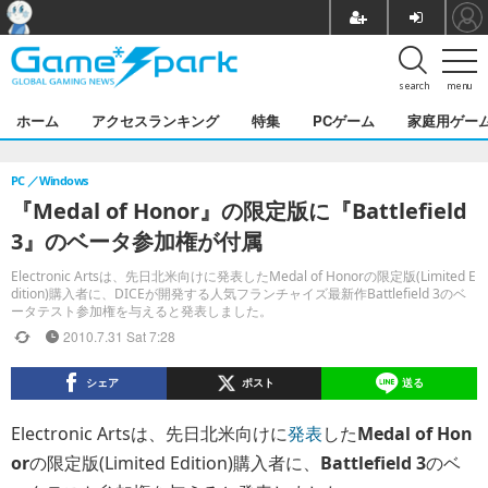
search
menu
ホーム
アクセスランキング
特集
PCゲーム
家庭用ゲー
PC
Windows
『Medal of Honor』の限定版に『Battlefield
3』のベータ参加権が付属
Electronic Artsは、先日北米向けに発表したMedal of Honorの限定版(Limited E
dition)購入者に、DICEが開発する人気フランチャイズ最新作Battlefield 3のベ
ータテスト参加権を与えると発表しました。
2010.7.31 Sat 7:28
シェア
ポスト
送る
Electronic Artsは、先日北米向けに
発表
した
Medal of Hon
or
の限定版(Limited Edition)購入者に、
Battlefield 3
のベ