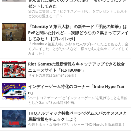
ゼントしてみた
父の日に奮発して「ビジネスノートPC」をプレゼントした息子
と父の心温まる一日？
『Identity V 第五人格』の新モード「手記の加筆」は
PvEと聞いたけれど……実際どうなの？集まってプレイ
してみた！【プレイレポ】
『Identity V 第五人格』が好きな人やプレイしたことある人、全
くプレイしたことがない人など、様々な4人を集めてプレイして
みました！
Riot Gamesの最新情報をキャッチアップできる総合
ニュースサイト「FISTBUMP」
サイトの運営はGame*Spark！
インディーゲーム特化のコーナー「Indie Hype Trai
n」
“ハードコアゲーマー”と“インディーゲーム”を繋げることを目的
としたGame*Spark特別企画。
THQノルディック特集ページでゲムスパのオススメと
最新情報をチェックしよう
今最もホットな海外パブリッシャー THQ Nordicを徹底特集！