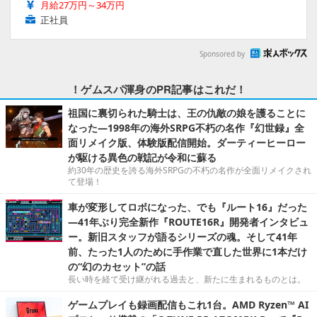
月給27万円～34万円
正社員
Sponsored by
！ゲムスパ渾身のPR記事はこれだ！
祖国に裏切られた騎士は、王の仇敵の娘を護ることに
なった―1998年の海外SRPG不朽の名作『幻世録』全
面リメイク版、体験版配信開始。ダーティーヒーロー
が駆ける異色の戦記が令和に蘇る
約30年の歴史を誇る海外SRPGの不朽の名作が全面リメイクされ
て登場！
車が変形してロボになった、でも『ルート16』だった
―41年ぶり完全新作『ROUTE16R』開発者インタビュ
ー。新旧スタッフが語るシリーズの魂。そして41年
前、たった1人のために手作業で直した世界に1本だけ
の“幻のカセット”の話
長い時を経て受け継がれる過去と、新たに生まれるものとは。
ゲームプレイも録画配信もこれ1台。AMD Ryzen™ AI