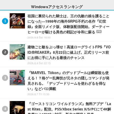
Windowsアクセスランキング
祖国に裏切られた騎士は、王の仇敵の娘を護ること
になった―1998年の海外SRPG不朽の名作『幻世
録』全面リメイク版、体験版配信開始。ダーティー
ヒーローが駆ける異色の戦記が令和に蘇る
PR
2026.8.8 Sat 18:00
建物ごと敵をぶっ壊せ！高速ローグライトFPS『VO
ID/BREAKER』8月22日に値上げ。正式リリース前
にお得に手に入れる最後のチャンス
2026.8.8 Sat 22:15
『MARVEL Tōkon』のデッドプールは瞬獄殺も使
える！？格ゲー乱舞技が元ネタの隠しコマンドが発
見される。「デップードリームを使わざるを得な
い」などパロ満載
2026.8.7 Fri 13:30
『ゴーストリコン ワイルドランズ』無料アプデ「La
st Rites」配信。PS5/Xbox Series X/S/PCにて4K解