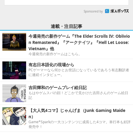
Sponsored by
連載・注目記事
今週発売の新作ゲーム『The Elder Scrolls IV: Oblivio
n Remastered』『アークナイツ』『Hell Let Loose:
Vietnam』他
今週発売の新作ゲームはこちら。
有志日本語化の現場から
PCゲーマーなら何かとお世話になっているであろう有志翻訳者
に連続インタビュー。
吉田輝和のゲームプレイ絵日記
もはやゲムスパの顔！どこかで見かけた吉田さんのゲーム絵日
記
【大人気4コマ】じゃんげま（Junk Gaming Maide
n）
Game*Sparkの一大コンテンツに成長した4コマ。単行本も好評
発売中！