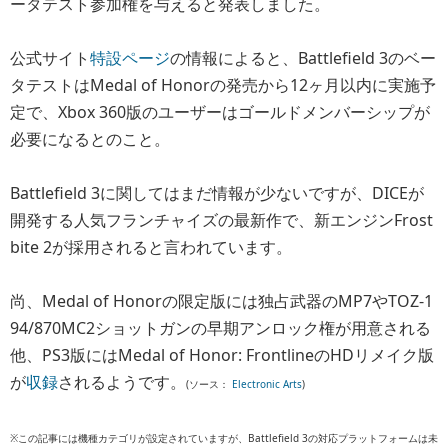
ータテスト参加権を与えると発表しました。
公式サイト
特設ページ
の情報によると、Battlefield 3のベー
タテストはMedal of Honorの発売から12ヶ月以内に実施予
定で、Xbox 360版のユーザーはゴールドメンバーシップが
必要になるとのこと。
Battlefield 3に関してはまだ情報が少ないですが、DICEが
開発する人気フランチャイズの最新作で、新エンジンFrost
bite 2が採用されると言われています。
尚、Medal of Honorの限定版には独占武器のMP7やTOZ-1
94/870MC2ショットガンの早期アンロック権が用意される
他、PS3版にはMedal of Honor: FrontlineのHDリメイク版
が
収録
されるようです。
(ソース：
Electronic Arts
)
※この記事には機種カテゴリが設定されていますが、Battlefield 3の対応プラットフォームは未