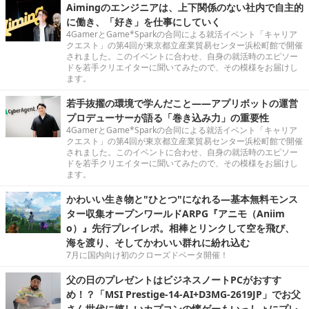
Aimingのエンジニアは、上下関係のない社内で自主的
に働き、「好き」を仕事にしていく
4GamerとGame*Sparkの合同による就活イベント「キャリア
クエスト」の第4回が東京都立産業貿易センター浜松町館で開催
されました。このイベントに合わせ、自身の就活時のエピソー
ドを若手クリエイターに聞いてみたので、その模様をお届けし
ます。
若手抜擢の環境で学んだこと――アプリボットの運営
プロデューサーが語る「巻き込み力」の重要性
4GamerとGame*Sparkの合同による就活イベント「キャリア
クエスト」の第4回が東京都立産業貿易センター浜松町館で開催
されました。このイベントに合わせ、自身の就活時のエピソー
ドを若手クリエイターに聞いてみたので、その模様をお届けし
ます。
かわいい生き物と"ひとつ"になれる―基本無料モンス
ター収集オープンワールドARPG『アニモ（Aniim
o）』先行プレイレポ。相棒とリンクして空を飛び、
海を渡り、そしてかわいい群れに紛れ込む
7月に国内向け初のクローズドベータ開催！
父の日のプレゼントはビジネスノートPCがおすす
め！？「MSI Prestige-14-AI+D3MG-2619JP」でお父
さん世代に嬉しいカプコンの懐ゲーもいっしょにプレ