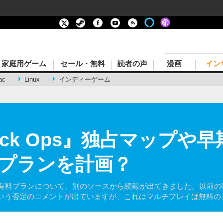
家庭用ゲーム
セール・無料
読者の声
漫画
イン
ac
Linux
インディーゲーム
lack Ops』独占マップ
プランを計画？
yの有料プランについて、別のソースから続報が出てきました。以前の噂で「Mode
いう否定のコメントが出ていますが、これはマルチプレイは無料の