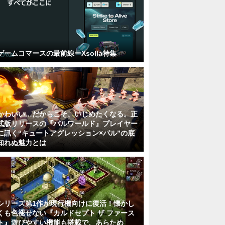
ゲームコマースの最前線ーXsolla特集
かわいい…だからこそ、いじめたくなる。正
式版リリースの『パルワールド』プレイヤー
に訊く“キュートアグレッション×パル”の底
知れぬ魅力とは
シリーズ第1作が現行機向けに復活！懐かし
くも色褪せない『カルドセプト ザ ファース
ト』遊びやすい機能も搭載で、あらため