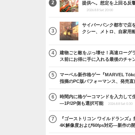
提供へ。想定を上回る反
2026.8.8 Sat 20:00
サイバーパンク都市で店を開く
クシー、メトロ、自家用
建物ごと敵をぶっ壊せ！高速ローグライト
ス前にお得に手に入れる最後のチャ
マーベル新作格ゲー『MARVEL Tōkon
指摘のPC版パフォーマンス、発売直
時間内に格ゲーコマンドを入力して生き残
―1P/2P側も選択可能
2026.8.8 Sat 0:30
『ゴーストリコン ワイルドランズ』無料アプデ「
4K解像度および60fps対応―新作の