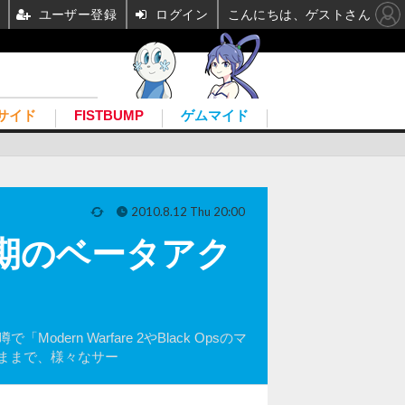
ユーザー登録
ログイン
こんにちは、ゲストさん
サイド
FISTBUMP
ゲムマイド
2010.8.12 Thu 20:00
や早期のベータアク
rn Warfare 2やBlack Opsのマ
ままで、様々なサー