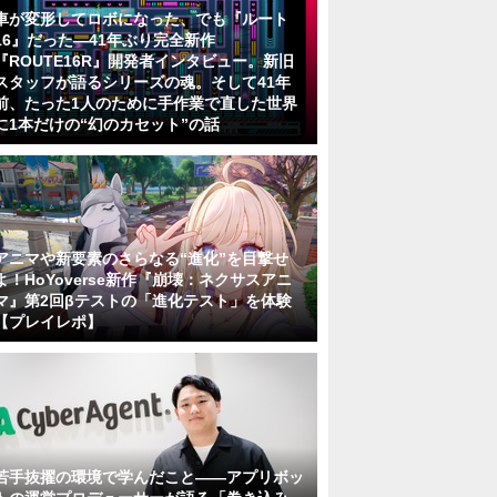
車が変形してロボになった、でも『ルート
16』だった―41年ぶり完全新作
『ROUTE16R』開発者インタビュー。新旧
スタッフが語るシリーズの魂。そして41年
前、たった1人のために手作業で直した世界
に1本だけの“幻のカセット”の話
アニマや新要素のさらなる“進化”を目撃せ
よ！HoYoverse新作『崩壊：ネクサスアニ
マ』第2回βテストの「進化テスト」を体験
【プレイレポ】
若手抜擢の環境で学んだこと――アプリボッ