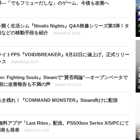
響―「でもフリューだしな」のゲーム、今後も改善へ
生活シム『Nivalis Nights』Q&A映像シリーズ第3弾！タ
船などの移動手段を紹介
2026.8.8 Sat 20:30
FPS『VOID/BREAKER』8月22日に値上げ。正式リリー
ンス
2026.8.8 Sat 22:15
: Fighting Souls』Steamで“賛否両論”―オープンベータで
前に改善報告も不満の声
2026.8.7 Fri 12:21
れ！『COMMAND MONSTER』Steam向けに配信
Last Rites」配信。PS5/Xbox Series X/S/PCにて
開発も発表
2026.8.7 Fri 1:54