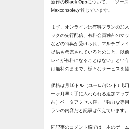
新作の
Black Ops
について。「ソース
Maxconsoleが報じています。
まず、オンラインは有料プランの加
ックの先行配信、有料会員独占のマッ
などの特典が受けられ、マルチプレ
提供も考慮されているとのこと。以前の噂を受け
レイが有料になることはない」とい
は無料のままで、様々なサービスを
価格は月10ドル（ユーロ/ポンド）
一ヶ月早く手に入れられる追加マップパ
占）ベータアクセス権」「強力な専
ランの内容だと記事は伝えています
同記事のコメント欄では一本のゲーム