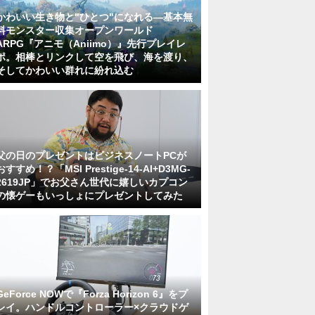
かわいい生き物と"ひとつ"になれる―基本無
料モンスター収集オープンワールド
ARPG『アニモ（Aniimo）』先行プレイレ
ポ。相棒とリンクして空を飛び、海を渡り、
そしてかわいい群れに紛れ込む
父の日のプレゼントはビジネスノートPCが
おすすめ！？「MSI Prestige-14-AI+D3MG-
2619JP」でお父さん世代に嬉しいカプコン
の懐ゲーもいっしょにプレゼントしてみた
GeForce NOWで『Forza Horizon 6』をプ
レイ。ハンドルコントローラー×クラウドゲ