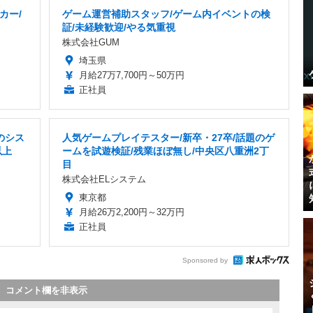
カー/
ゲーム運営補助スタッフ/ゲーム内イベントの検
証/未経験歓迎/やる気重視
株式会社GUM
埼玉県
月給27万7,700円～50万円
正社員
のシス
人気ゲームプレイテスター/新卒・27卒/話題のゲ
以上
ームを試遊検証/残業ほぼ無し/中央区八重洲2丁
目
株式会社ELシステム
東京都
月給26万2,200円～32万円
正社員
Sponsored by
コメント欄を非表示