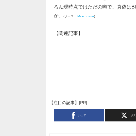
ろん現時点ではただの噂で、真偽はBl
か。
(ソース：
Maxconsole
)
【関連記事】
【注目の記事】[PR]
シェア
ポ