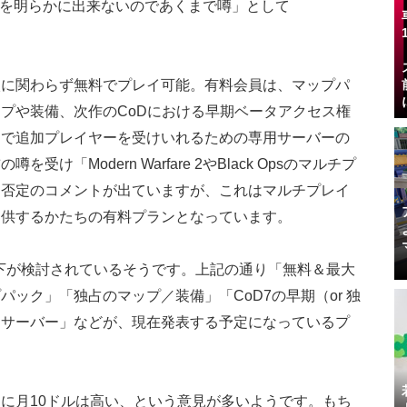
を明らかに出来ないのであくまで噂」として
入に関わらず無料でプレイ可能。有料会員は、マップパ
プや装備、次作のCoDにおける早期ベータアクセス権
イで追加プレイヤーを受けいれるための専用サーバーの
「Modern Warfare 2やBlack Opsのマルチプ
う否定のコメントが出ていますが、これはマルチプレイ
提供するかたちの有料プランとなっています。
以下が検討されているそうです。上記の通り「無料＆最大
ック」「独占のマップ／装備」「CoD7の早期（or 独
用サーバー」などが、現在発表する予定になっているプ
。
に月10ドルは高い、という意見が多いようです。もち