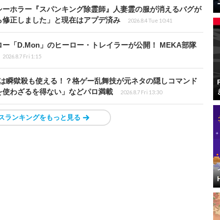
シーホラー『スパンキング除霊師』人妻霊の服が消えるバグが
ら修正しました」と現在はアプデ済み
2026.8.4 Tue 10:41
「D.Mon」のヒーロー・トレイラーが公開！ MEKA部隊
2026.8.7 Fri 1:15
プールは瞬獄殺も使える！？格ゲー乱舞技が元ネタの隠しコマンド
を使わざるを得ない」などパロ満載
2026.8.7 Fri 13:30
スランキングをもっと見る