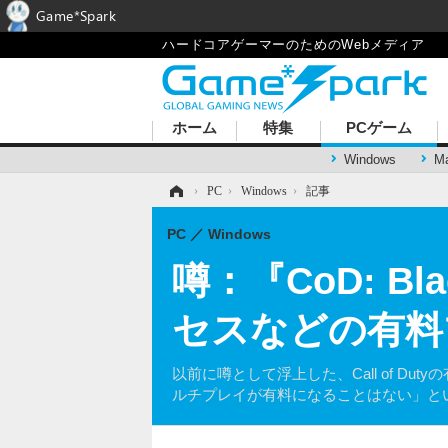
Game*Spark
ハードコアゲーマーのためのWebメディア
ホーム
特集
PCゲーム
Windows
M
ホーム
›
PC
›
Windows
›
記事
PC
Windows
噂：『CoD: B
セスなどの有料
以前に噂として浮上した、Call of Dut
ルチプレイが有料になることはない」と