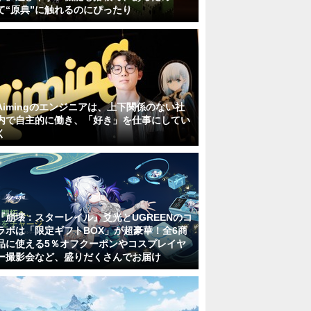
て“原典”に触れるのにぴったり
Aimingのエンジニアは、上下関係のない社
内で自主的に働き、「好き」を仕事にしてい
く
『崩壊：スターレイル』爻光とUGREENのコ
ラボは「限定ギフトBOX」が超豪華！全6商
品に使える5％オフクーポンやコスプレイヤ
ー撮影会など、盛りだくさんでお届け