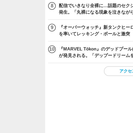
配信でいきなり全裸に…話題のセク
発生。「丸裸になる現象を泣きなが
『オーバーウォッチ』新タンクヒーロー
を率いてレッキング・ボールと激突
『MARVEL Tōkon』のデッド
が発見される。「デップードリーム
アクセ