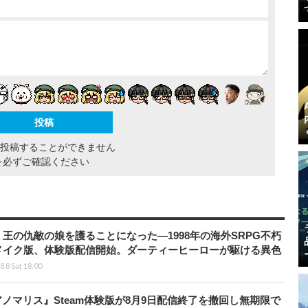
間投稿することができません
を必ずご確認ください
王の仇敵の娘を護ることになった―1998年の海外SRPG不朽
メイク版、体験版配信開始。ダーティーヒーローが駆ける異色
8.8 Sat 18:00
アノマリス』Steam体験版が8月9日配信終了を撤回し無期限で