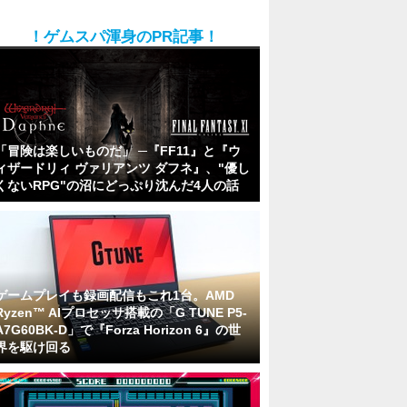
！ゲムスパ渾身のPR記事！
「冒険は楽しいものだ」 ─『FF11』と『ウ
ィザードリィ ヴァリアンツ ダフネ』、"優し
くないRPG"の沼にどっぷり沈んだ4人の話
ゲームプレイも録画配信もこれ1台。AMD
Ryzen™ AIプロセッサ搭載の「G TUNE P5-
A7G60BK-D」で『Forza Horizon 6』の世
界を駆け回る