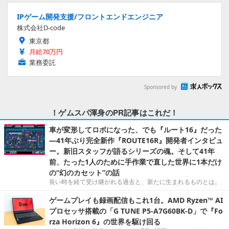
IPゲーム開発支援/フロントエンドエンジニア
株式会社D-code
東京都
月給70万円
業務委託
Sponsored by
！ゲムスパ渾身のPR記事はこれだ！
車が変形してロボになった、でも『ルート16』だった
―41年ぶり完全新作『ROUTE16R』開発者インタビュ
ー。新旧スタッフが語るシリーズの魂。そして41年
前、たった1人のために手作業で直した世界に1本だけ
の“幻のカセット”の話
長い時を経て受け継がれる過去と、新たに生まれるものとは。
ゲームプレイも録画配信もこれ1台。AMD Ryzen™ AI
プロセッサ搭載の「G TUNE P5-A7G60BK-D」で『Fo
rza Horizon 6』の世界を駆け回る