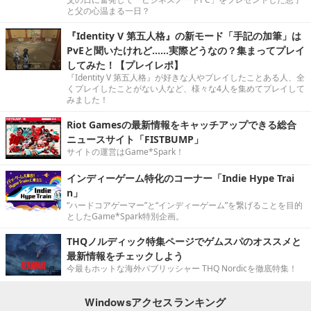
と父の心温まる一日？
『Identity V 第五人格』の新モード「手記の加筆」は
PvEと聞いたけれど……実際どうなの？集まってプレイ
してみた！【プレイレポ】
『Identity V 第五人格』が好きな人やプレイしたことある人、全
くプレイしたことがない人など、様々な4人を集めてプレイして
みました！
Riot Gamesの最新情報をキャッチアップできる総合
ニュースサイト「FISTBUMP」
サイトの運営はGame*Spark！
インディーゲーム特化のコーナー「Indie Hype Trai
n」
“ハードコアゲーマー”と“インディーゲーム”を繋げることを目的
としたGame*Spark特別企画。
THQノルディック特集ページでゲムスパのオススメと
最新情報をチェックしよう
今最もホットな海外パブリッシャー THQ Nordicを徹底特集！
Windowsアクセスランキング