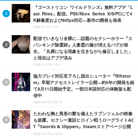
『ゴーストリコン ワイルドランズ』無料アプデ「L
ast Rites」配信。PS5/Xbox Series X/S/PCにて4
K解像度および60fps対応―新作の開発も発表
2026.8.7 Fri 1:54
配信でいきなり全裸に…話題のセクシーホラー『ス
パンキング除霊師』人妻霊の服が消えるバグが発
生。「丸裸になる現象を泣きながら修正しました」
と現在はアプデ済み
2026.8.4 Tue 10:41
協力プレイ対応見下ろし脱出シューター『Riftstor
m』早期アクセストレイラー公開―約5年の開発を経
て8月11日開始予定。一部日本語対応の体験版も配
信中
2026.8.6 Thu 23:15
たわわな胸と異形の髪を備えたラプンツェルの映像
も披露。セクシー童話ヒロイン戦うローグライトAC
T『Swords & Slippers』Steamストアページ公開
2026.8.6 Thu 23:00