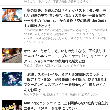
が増したバトルなど、本作の注目の要素に迫ります！
『空の軌跡』を遊ぶのは「今」がベスト！暑い夏、涼
しい部屋の中で“青い空”が似合う大冒険へ―最安値で
セール中の『the 1st』から新作『空の軌跡 the 2nd』
まで駆け抜けよう
『空の軌跡 the 2nd』の発売が目前に迫る今こそ、『空の軌跡 t
he 1st』から遊び始める絶好のタイミング！ 快適になったゲー
ムシステムや新要素を交えながら、今遊びたい本シリーズの魅
力を紹介します。
かわいい…だからこそ、いじめたくなる。正式版リリ
ースの『パルワールド』プレイヤーに訊く“キュートア
グレッション×パル”の底知れぬ魅力とは
正式版で登場する新たなパルもいじめたくなる！
『崩壊：スターレイル』爻光とUGREENのコラボは
「限定ギフトBOX」が超豪華！全6商品に使える5％オ
フクーポンやコスプレイヤー撮影会など、盛りだくさ
んでお届け
限定ギフトBOXは超豪華！コラボ4商品や限定でグッズも
Aimingのエンジニアは、上下関係のない社内で自主的
に働き、「好き」を仕事にしていく