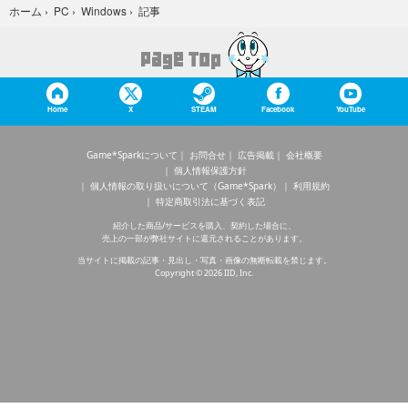
記事
ホーム
›
PC
›
Windows
›
Home
X
STEAM
Facebook
YouTube
Game*Sparkについて
お問合せ
広告掲載
会社概要
個人情報保護方針
個人情報の取り扱いについて（Game*Spark）
利用規約
特定商取引法に基づく表記
紹介した商品/サービスを購入、契約した場合に、
売上の一部が弊社サイトに還元されることがあります。
当サイトに掲載の記事・見出し・写真・画像の無断転載を禁じます。
Copyright © 2026 IID, Inc.