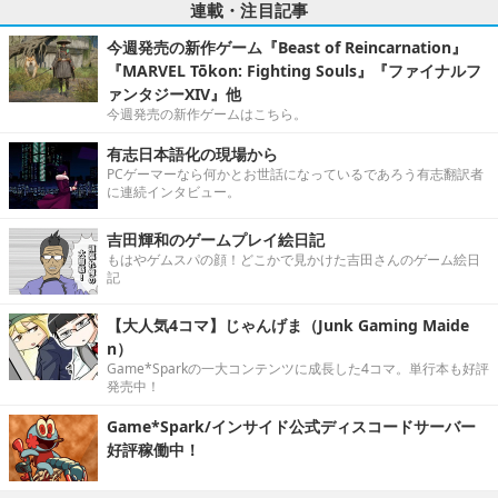
連載・注目記事
今週発売の新作ゲーム『Beast of Reincarnation』
『MARVEL Tōkon: Fighting Souls』『ファイナルフ
ァンタジーXIV』他
今週発売の新作ゲームはこちら。
有志日本語化の現場から
PCゲーマーなら何かとお世話になっているであろう有志翻訳者
に連続インタビュー。
吉田輝和のゲームプレイ絵日記
もはやゲムスパの顔！どこかで見かけた吉田さんのゲーム絵日
記
【大人気4コマ】じゃんげま（Junk Gaming Maide
n）
Game*Sparkの一大コンテンツに成長した4コマ。単行本も好評
発売中！
Game*Spark/インサイド公式ディスコードサーバー
好評稼働中！