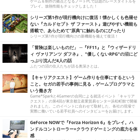
ゲーム＆制作の拠点となるノートPCで話題のレースタイトルを
プレイ。放熱性能もチェックしました！
シリーズ第1作が現行機向けに復活！懐かしくも色褪せ
ない『カルドセプト ザ ファースト』遊びやすい機能も
搭載で、あらためて“原典”に触れるのにぴったり
シリーズ第1作が現行機向けの新機能を備えて復活！
「冒険は楽しいものだ」 ─『FF11』と『ウィザードリ
ィ ヴァリアンツ ダフネ』、"優しくないRPG"の沼にど
っぷり沈んだ4人の話
ふたつの沼の住人たちが語る奥深さとは。
【キャリアクエスト】ゲーム作りを仕事にするという
こと。セガの若手の事例に見る，ゲームプログラマと
いう働き方
Game*Sparkと4Gamerの合同による就活イベント「キャリア
クエスト」の第4回が東京都立産業貿易センター浜松町館で開催
されました。このイベントに合わせて取材した、各社の現場で
実際に働いている若手社員へのインタビューをお届けします。
GeForce NOWで『Forza Horizon 6』をプレイ。ハ
ンドルコントローラー×クラウドゲーミングの底力を体
感