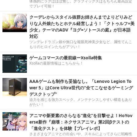
体感的にラグはほぼ無し。グラフィックスはもちろん最高設定
でプレイ可能！
クーデレからスタイル抜群お姉さんまでよりどりみど
りな人外娘たちとホテル経営しよう！「クトゥルフ×美
少女」テーマのADV『ヨグ=ソトースの庭』が日本語
対応
ツンデレドラゴン娘や無口な複眼死神美少女など、属性てんこ
もりのヒロインたちがアツい！
ゲームコマースの最前線ーXsolla特集
Xsollaの最新情報はこちらから！
AAAゲームも制作も妥協なし。「Lenovo Legion To
wer 5」はCore Ultra世代の“全てこなせるゲーミング
デスクトップ”
迫力を感じる強力スペック。メンテナンスしやすい構造もあり
がたい！
アニマや新要素のさらなる“進化”を目撃せよ！HoYov
erse新作『崩壊：ネクサスアニマ』第2回βテストの
「進化テスト」を体験【プレイレポ】
さまざまなアニマとの出会いや、スキルによってさらに戦略性