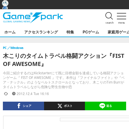
search
menu
ホーム
アクセスランキング
特集
PCゲーム
家庭用ゲー
PC
Windows
木こりのタイムトラベル格闘アクション『FIST
OF AWESOME』
今回ご紹介するのはKickstarterにて既に目標金額を達成している格闘アクショ
ンゲーム『 FIST OF AWESOME 』です。本作は『ファイナルファイト』や『ベ
ア・ナックル』のようなベルトスクロールとなっており、木こりのTim Burrが
タイムトラベルしながら危険な野生生物や恐
2012.12.4 Tue 16:16
シェア
ポスト
送る