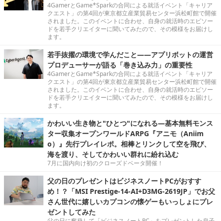
4GamerとGame*Sparkの合同による就活イベント「キャリア
クエスト」の第4回が東京都立産業貿易センター浜松町館で開催
されました。このイベントに合わせ、自身の就活時のエピソー
ドを若手クリエイターに聞いてみたので、その模様をお届けし
ます。
若手抜擢の環境で学んだこと――アプリボットの運営
プロデューサーが語る「巻き込み力」の重要性
4GamerとGame*Sparkの合同による就活イベント「キャリア
クエスト」の第4回が東京都立産業貿易センター浜松町館で開催
されました。このイベントに合わせ、自身の就活時のエピソー
ドを若手クリエイターに聞いてみたので、その模様をお届けし
ます。
かわいい生き物と"ひとつ"になれる―基本無料モンス
ター収集オープンワールドARPG『アニモ（Aniim
o）』先行プレイレポ。相棒とリンクして空を飛び、
海を渡り、そしてかわいい群れに紛れ込む
7月に国内向け初のクローズドベータ開催！
父の日のプレゼントはビジネスノートPCがおすす
め！？「MSI Prestige-14-AI+D3MG-2619JP」でお父
さん世代に嬉しいカプコンの懐ゲーもいっしょにプレ
ゼントしてみた
父の日に奮発して「ビジネスノートPC」をプレゼントした息子