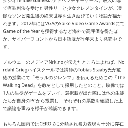
タジオTelltale Gamesのアドベンチャーゲーム。殺人の罪
で有罪判決を受けた男性リーと少女クレメンタインが、凄
惨なゾンビ発生後の終末世界を生き延びていく物語が描か
れます。2012年にはVGAのSpike Video Game Awardsにて
Game of the Yearを獲得するなど海外で高評価を得たほ
か、サイバーフロントから日本語版が昨年末より発売中で
す。
ノルウェーのメディアNrk.noが伝えたところによれば、No
rdahl Griegハイスクールでは講師のTobias Staaby氏が道
徳の授業にて「モラルのジレンマ」を伝えるためこの『The
Walking Dead』を教材として採用したとのこと。映像では
1人の生徒がゲームをプレイ、選択肢が出た際には他の生徒
たちが自身のPCから投票し、それぞれの票数を確認した上
で議論を重ねる様子が確認できます。
もちろん国内ではCERO Zに分類され暴力表現も十分に存在