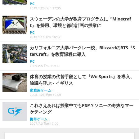
PC
2013.1.20 Sun 17:35
スウェーデンの大学が教育プログラムに『Minecraf
t』を採用、環境と都市計画の授業に
PC
2013.1.10 Thu 16:32
カリフォルニア大学バークレー校、BlizzardのRTS『S
tarCraft』を教育課程に導入
PC
2009.2.5 Thu 11:10
体育の授業の代替手段として『Wii Sports』を導入、
論議を呼ぶ - イギリス
家庭用ゲーム
2008.1.28 Mon 19:00
これさえあれば授業中でもPSP？ソニーの奇抜なマー
ケティング
携帯ゲーム
2007.7.3 Tue 17:00