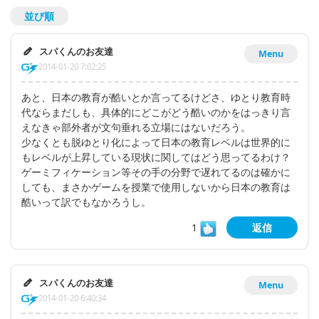
並び順
スパくんのお友達
Menu
2014-01-20 7:02:25
あと、日本の教育が酷いとか言ってるけどさ、ゆとり教育時
代ならまだしも、具体的にどこがどう酷いのかをはっきり言
えなきゃ部外者が文句垂れる立場にはないだろう。
少なくとも脱ゆとり化によって日本の教育レベルは世界的に
もレベルが上昇している現状に関してはどう思ってるわけ？
ゲーミフィケーション等その手の分野で遅れてるのは確かに
しても、まさかゲームを授業で使用しないから日本の教育は
酷いって訳でもなかろうし。
1
返信
スパくんのお友達
Menu
2014-01-20 6:40:34