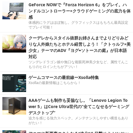
GeForce NOWで『Forza Horizon 6』をプレイ。ハ
ンドルコントローラー×クラウドゲーミングの底力を体
感
体感的にラグはほぼ無し。グラフィックスはもちろん最高設定
でプレイ可能！
クーデレからスタイル抜群お姉さんまでよりどりみど
りな人外娘たちとホテル経営しよう！「クトゥルフ×美
少女」テーマのADV『ヨグ=ソトースの庭』が日本語
対応
ツンデレドラゴン娘や無口な複眼死神美少女など、属性てんこ
もりのヒロインたちがアツい！
ゲームコマースの最前線ーXsolla特集
Xsollaの最新情報はこちらから！
AAAゲームも制作も妥協なし。「Lenovo Legion To
wer 5」はCore Ultra世代の“全てこなせるゲーミング
デスクトップ”
迫力を感じる強力スペック。メンテナンスしやすい構造もあり
がたい！