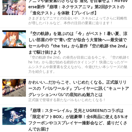
アニマや新要素のさらなる“進化”を目撃せよ！HoYov
erse新作『崩壊：ネクサスアニマ』第2回βテストの
「進化テスト」を体験【プレイレポ】
さまざまなアニマとの出会いや、スキルによってさらに戦略性
が増したバトルなど、本作の注目の要素に迫ります！
『空の軌跡』を遊ぶのは「今」がベスト！暑い夏、涼
しい部屋の中で“青い空”が似合う大冒険へ―最安値で
セール中の『the 1st』から新作『空の軌跡 the 2nd』
まで駆け抜けよう
『空の軌跡 the 2nd』の発売が目前に迫る今こそ、『空の軌跡 t
he 1st』から遊び始める絶好のタイミング！ 快適になったゲー
ムシステムや新要素を交えながら、今遊びたい本シリーズの魅
力を紹介します。
かわいい…だからこそ、いじめたくなる。正式版リリ
ースの『パルワールド』プレイヤーに訊く“キュートア
グレッション×パル”の底知れぬ魅力とは
正式版で登場する新たなパルもいじめたくなる！
『崩壊：スターレイル』爻光とUGREENのコラボは
「限定ギフトBOX」が超豪華！全6商品に使える5％オ
フクーポンやコスプレイヤー撮影会など、盛りだくさ
んでお届け