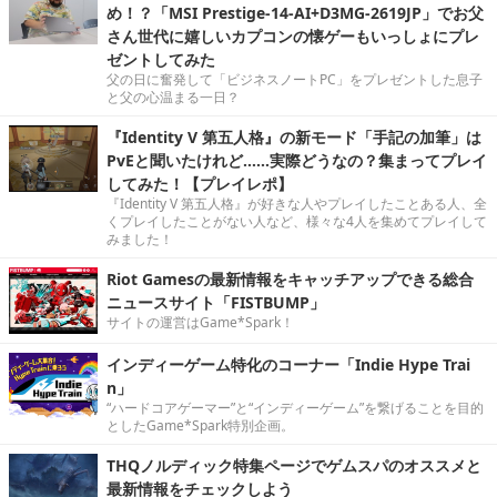
め！？「MSI Prestige-14-AI+D3MG-2619JP」でお父
さん世代に嬉しいカプコンの懐ゲーもいっしょにプレ
ゼントしてみた
父の日に奮発して「ビジネスノートPC」をプレゼントした息子
と父の心温まる一日？
『Identity V 第五人格』の新モード「手記の加筆」は
PvEと聞いたけれど……実際どうなの？集まってプレイ
してみた！【プレイレポ】
『Identity V 第五人格』が好きな人やプレイしたことある人、全
くプレイしたことがない人など、様々な4人を集めてプレイして
みました！
Riot Gamesの最新情報をキャッチアップできる総合
ニュースサイト「FISTBUMP」
サイトの運営はGame*Spark！
インディーゲーム特化のコーナー「Indie Hype Trai
n」
“ハードコアゲーマー”と“インディーゲーム”を繋げることを目的
としたGame*Spark特別企画。
THQノルディック特集ページでゲムスパのオススメと
最新情報をチェックしよう