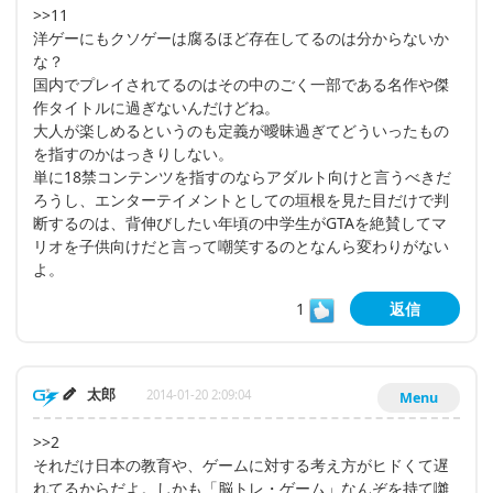
>>11
洋ゲーにもクソゲーは腐るほど存在してるのは分からないか
な？
国内でプレイされてるのはその中のごく一部である名作や傑
作タイトルに過ぎないんだけどね。
大人が楽しめるというのも定義が曖昧過ぎてどういったもの
を指すのかはっきりしない。
単に18禁コンテンツを指すのならアダルト向けと言うべきだ
ろうし、エンターテイメントとしての垣根を見た目だけで判
断するのは、背伸びしたい年頃の中学生がGTAを絶賛してマ
リオを子供向けだと言って嘲笑するのとなんら変わりがない
よ。
1
返信
太郎
2014-01-20 2:09:04
Menu
>>2
それだけ日本の教育や、ゲームに対する考え方がヒドくて遅
れてるからだよ。しかも「脳トレ・ゲーム」なんぞを持て囃