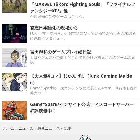
『MARVEL Tōkon: Fighting Souls』『ファイナルフ
ァンタジーXIV』他
今週発売の新作ゲームはこちら。
有志日本語化の現場から
PCゲーマーなら何かとお世話になっているであろう有志翻訳者
に連続インタビュー。
吉田輝和のゲームプレイ絵日記
もはやゲムスパの顔！どこかで見かけた吉田さんのゲーム絵日
記
【大人気4コマ】じゃんげま（Junk Gaming Maide
n）
Game*Sparkの一大コンテンツに成長した4コマ。単行本も好評
発売中！
Game*Spark/インサイド公式ディスコードサーバー
好評稼働中！
記事
ホーム
›
ニュース
›
最新ニュース
›