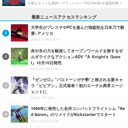
今最もホットな海外パブリッシャー THQ Nordicを徹底特集！
最新ニュースアクセスランキング
大学生がプレステやPCを盗んだ強盗犯を日本刀で殺
害−アメリカ
2009.9.16 Wed 16:13
炎や氷の力を駆使してオープンワールドを旅するゼ
ルダライクなアクションADV『A Knight's Ques
t』10月10日発売
2019.10.5 Sat 21:00
『ゼンゼロ』“パエトーンガチ勢”と称される新キャ
ラ「ビビアン」正式発表！初のエーテル異常エージ
ェントに
2025.3.7 Fri 9:24
1990年に発売した名作コンバットフライトシム『Re
d Baron』のリメイクがKickstarterでスタート
2013.10.25 Fri 19:27