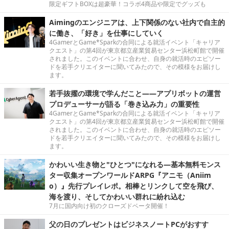
限定ギフトBOXは超豪華！コラボ4商品や限定でグッズも
Aimingのエンジニアは、上下関係のない社内で自主的
に働き、「好き」を仕事にしていく
4GamerとGame*Sparkの合同による就活イベント「キャリア
クエスト」の第4回が東京都立産業貿易センター浜松町館で開催
されました。このイベントに合わせ、自身の就活時のエピソー
ドを若手クリエイターに聞いてみたので、その模様をお届けし
ます。
若手抜擢の環境で学んだこと――アプリボットの運営
プロデューサーが語る「巻き込み力」の重要性
4GamerとGame*Sparkの合同による就活イベント「キャリア
クエスト」の第4回が東京都立産業貿易センター浜松町館で開催
されました。このイベントに合わせ、自身の就活時のエピソー
ドを若手クリエイターに聞いてみたので、その模様をお届けし
ます。
かわいい生き物と"ひとつ"になれる―基本無料モンス
ター収集オープンワールドARPG『アニモ（Aniim
o）』先行プレイレポ。相棒とリンクして空を飛び、
海を渡り、そしてかわいい群れに紛れ込む
7月に国内向け初のクローズドベータ開催！
父の日のプレゼントはビジネスノートPCがおすす