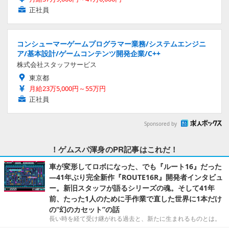
正社員
コンシューマーゲームプログラマー業務/システムエンジニ
ア/基本設計/ゲームコンテンツ開発企業/C++
株式会社スタッフサービス
東京都
月給23万5,000円～55万円
正社員
Sponsored by
！ゲムスパ渾身のPR記事はこれだ！
車が変形してロボになった、でも『ルート16』だった
―41年ぶり完全新作『ROUTE16R』開発者インタビュ
ー。新旧スタッフが語るシリーズの魂。そして41年
前、たった1人のために手作業で直した世界に1本だけ
の“幻のカセット”の話
長い時を経て受け継がれる過去と、新たに生まれるものとは。