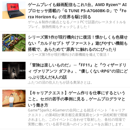
ゲームプレイも録画配信もこれ1台。AMD Ryzen™ AI
プロセッサ搭載の「G TUNE P5-A7G60BK-D」で『Fo
rza Horizon 6』の世界を駆け回る
ゲーム＆制作の拠点となるノートPCで話題のレースタイトルを
プレイ。放熱性能もチェックしました！
シリーズ第1作が現行機向けに復活！懐かしくも色褪せ
ない『カルドセプト ザ ファースト』遊びやすい機能も
搭載で、あらためて“原典”に触れるのにぴったり
シリーズ第1作が現行機向けの新機能を備えて復活！
「冒険は楽しいものだ」 ─『FF11』と『ウィザードリ
ィ ヴァリアンツ ダフネ』、"優しくないRPG"の沼にど
っぷり沈んだ4人の話
ふたつの沼の住人たちが語る奥深さとは。
【キャリアクエスト】ゲーム作りを仕事にするという
こと。セガの若手の事例に見る，ゲームプログラマと
いう働き方
Game*Sparkと4Gamerの合同による就活イベント「キャリア
クエスト」の第4回が東京都立産業貿易センター浜松町館で開催
されました。このイベントに合わせて取材した、各社の現場で
実際に働いている若手社員へのインタビューをお届けします。