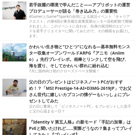
若手抜擢の環境で学んだこと――アプリボットの運営
プロデューサーが語る「巻き込み力」の重要性
4GamerとGame*Sparkの合同による就活イベント「キャリア
クエスト」の第4回が東京都立産業貿易センター浜松町館で開催
されました。このイベントに合わせ、自身の就活時のエピソー
ドを若手クリエイターに聞いてみたので、その模様をお届けし
ます。
かわいい生き物と"ひとつ"になれる―基本無料モンス
ター収集オープンワールドARPG『アニモ（Aniim
o）』先行プレイレポ。相棒とリンクして空を飛び、
海を渡り、そしてかわいい群れに紛れ込む
7月に国内向け初のクローズドベータ開催！
父の日のプレゼントはビジネスノートPCがおすす
め！？「MSI Prestige-14-AI+D3MG-2619JP」でお父
さん世代に嬉しいカプコンの懐ゲーもいっしょにプレ
ゼントしてみた
父の日に奮発して「ビジネスノートPC」をプレゼントした息子
と父の心温まる一日？
『Identity V 第五人格』の新モード「手記の加筆」は
PvEと聞いたけれど……実際どうなの？集まってプレイ
してみた！【プレイレポ】