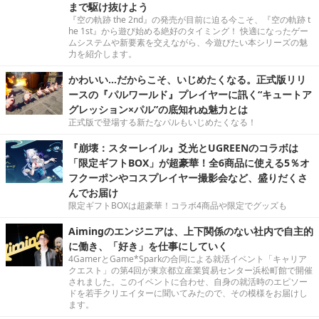
まで駆け抜けよう
『空の軌跡 the 2nd』の発売が目前に迫る今こそ、『空の軌跡 t
he 1st』から遊び始める絶好のタイミング！ 快適になったゲー
ムシステムや新要素を交えながら、今遊びたい本シリーズの魅
力を紹介します。
かわいい…だからこそ、いじめたくなる。正式版リリ
ースの『パルワールド』プレイヤーに訊く“キュートア
グレッション×パル”の底知れぬ魅力とは
正式版で登場する新たなパルもいじめたくなる！
『崩壊：スターレイル』爻光とUGREENのコラボは
「限定ギフトBOX」が超豪華！全6商品に使える5％オ
フクーポンやコスプレイヤー撮影会など、盛りだくさ
んでお届け
限定ギフトBOXは超豪華！コラボ4商品や限定でグッズも
Aimingのエンジニアは、上下関係のない社内で自主的
に働き、「好き」を仕事にしていく
4GamerとGame*Sparkの合同による就活イベント「キャリア
クエスト」の第4回が東京都立産業貿易センター浜松町館で開催
されました。このイベントに合わせ、自身の就活時のエピソー
ドを若手クリエイターに聞いてみたので、その模様をお届けし
ます。