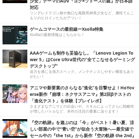
少女」テーマのADV『ヨグ=ソトースの庭』が日本語
対応
ツンデレドラゴン娘や無口な複眼死神美少女など、属性てんこ
もりのヒロインたちがアツい！
ゲームコマースの最前線ーXsolla特集
Xsollaの最新情報はこちらから！
AAAゲームも制作も妥協なし。「Lenovo Legion To
wer 5」はCore Ultra世代の“全てこなせるゲーミング
デスクトップ”
迫力を感じる強力スペック。メンテナンスしやすい構造もあり
がたい！
アニマや新要素のさらなる“進化”を目撃せよ！HoYov
erse新作『崩壊：ネクサスアニマ』第2回βテストの
「進化テスト」を体験【プレイレポ】
さまざまなアニマとの出会いや、スキルによってさらに戦略性
が増したバトルなど、本作の注目の要素に迫ります！
『空の軌跡』を遊ぶのは「今」がベスト！暑い夏、涼
しい部屋の中で“青い空”が似合う大冒険へ―最安値で
セール中の『the 1st』から新作『空の軌跡 the 2nd』