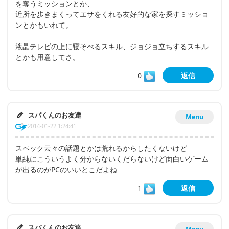
を奪うミッションとか、
近所を歩きまくってエサをくれる友好的な家を探すミッショ
ンとかもいれて。
液晶テレビの上に寝そべるスキル、ジョジョ立ちするスキル
とかも用意してさ。
0
返信
スパくんのお友達
Menu
2014-01-22 1:24:41
スペック云々の話題とかは荒れるからしたくないけど
単純にこういうよく分からないくだらないけど面白いゲーム
が出るのがPCのいいとこだよね
1
返信
スパくんのお友達