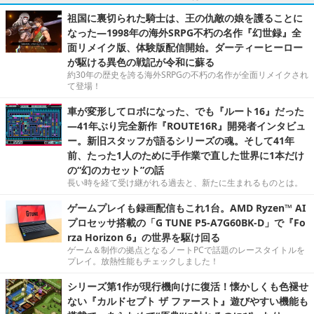
祖国に裏切られた騎士は、王の仇敵の娘を護ることに
なった―1998年の海外SRPG不朽の名作『幻世録』全
面リメイク版、体験版配信開始。ダーティーヒーロー
が駆ける異色の戦記が令和に蘇る
約30年の歴史を誇る海外SRPGの不朽の名作が全面リメイクされ
て登場！
車が変形してロボになった、でも『ルート16』だった
―41年ぶり完全新作『ROUTE16R』開発者インタビュ
ー。新旧スタッフが語るシリーズの魂。そして41年
前、たった1人のために手作業で直した世界に1本だけ
の“幻のカセット”の話
長い時を経て受け継がれる過去と、新たに生まれるものとは。
ゲームプレイも録画配信もこれ1台。AMD Ryzen™ AI
プロセッサ搭載の「G TUNE P5-A7G60BK-D」で『Fo
rza Horizon 6』の世界を駆け回る
ゲーム＆制作の拠点となるノートPCで話題のレースタイトルを
プレイ。放熱性能もチェックしました！
シリーズ第1作が現行機向けに復活！懐かしくも色褪せ
ない『カルドセプト ザ ファースト』遊びやすい機能も