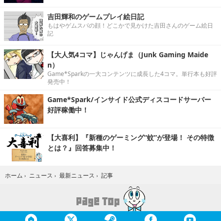
吉田輝和のゲームプレイ絵日記
もはやゲムスパの顔！どこかで見かけた吉田さんのゲーム絵日
記
【大人気4コマ】じゃんげま（Junk Gaming Maide
n）
Game*Sparkの一大コンテンツに成長した4コマ。単行本も好評
発売中！
Game*Spark/インサイド公式ディスコードサーバー
好評稼働中！
【大喜利】『新種のゲーミング“蚊”が登場！ その特徴
とは？』回答募集中！
記事
ホーム
›
ニュース
›
最新ニュース
›