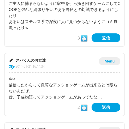
ご主人に捕まらないように家中を引っ掻き回すゲームにしてC
OOPと強烈な縄張り争いのある野良との対戦できるようにし
たり
あるいはステルス系で深夜に人に見つからないようにゴミ袋
漁ったりｗ
3
返信
スパくんのお友達
Menu
2014-01-21 16:14:34
4>>
猫使ったからって良質なアクションゲームが出来るとは限ら
ないんだぜ。
昔、子猫物語ってアクションゲームがあってだな…。
2
返信