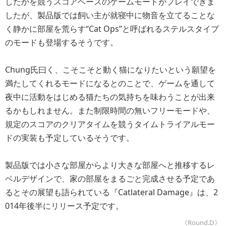
したかを競うスコアベースのゲームモードがプレイできま
したが、製品版では飼い主が就寝中に物音を立てることな
く静かに部屋を荒らす“Cat Ops”と呼ばれるステルスタイプ
のモードも登場するそうです。
Chung氏曰く、こそこそと動く猫になりたいという願望を
満たしてくれるモードになるとのことで、ゲームを通して
夜中に活動をはじめる猫たちの気持ちを味わうことが出来
るかもしれません。また制限時間の無いフリーモードや、
規定のスコアのクリアタイムを競うタイムトライアルモー
ドの実装も予定しているそうです。
製品版では小さな部屋からより大きな部屋へと推移するレ
ベルデザインで、家の部屋をまるごと完成させる予定であ
るとその展望も語られている『Catlateral Damage』は、2
014年後半にリリース予定です。
《Round.D》