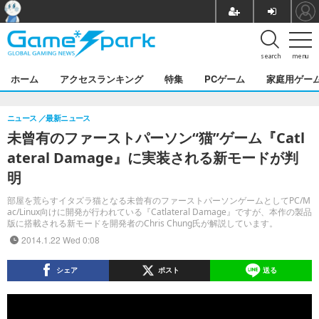
search
menu
ホーム
アクセスランキング
特集
PCゲーム
家庭用ゲー
ニュース
最新ニュース
未曾有のファーストパーソン“猫”ゲーム『Catl
ateral Damage』に実装される新モードが判
明
部屋を荒らすイタズラ猫となる未曾有のファーストパーソンゲームとしてPC/M
ac/Linux向けに開発が行われている『Catlateral Damage』ですが、本作の製品
版に搭載される新モードを開発者のChris Chung氏が解説しています。
2014.1.22 Wed 0:08
シェア
ポスト
送る