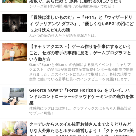
搭載で、あらためて“原典”に触れるのにぴったり
シリーズ第1作が現行機向けの新機能を備えて復活！
「冒険は楽しいものだ」 ─『FF11』と『ウィザードリ
ィ ヴァリアンツ ダフネ』、"優しくないRPG"の沼にど
っぷり沈んだ4人の話
ふたつの沼の住人たちが語る奥深さとは。
【キャリアクエスト】ゲーム作りを仕事にするという
こと。セガの若手の事例に見る，ゲームプログラマと
いう働き方
Game*Sparkと4Gamerの合同による就活イベント「キャリア
クエスト」の第4回が東京都立産業貿易センター浜松町館で開催
されました。このイベントに合わせて取材した、各社の現場で
実際に働いている若手社員へのインタビューをお届けします。
GeForce NOWで『Forza Horizon 6』をプレイ。ハ
ンドルコントローラー×クラウドゲーミングの底力を体
感
体感的にラグはほぼ無し。グラフィックスはもちろん最高設定
でプレイ可能！
クーデレからスタイル抜群お姉さんまでよりどりみど
りな人外娘たちとホテル経営しよう！「クトゥルフ×美