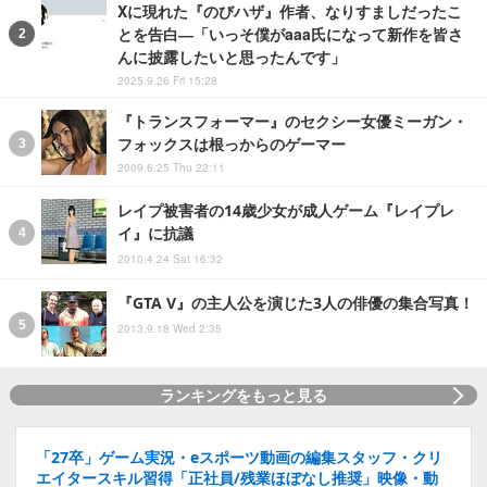
Xに現れた『のびハザ』作者、なりすましだったこ
とを告白―「いっそ僕がaaa氏になって新作を皆さ
んに披露したいと思ったんです」
2025.9.26 Fri 15:28
『トランスフォーマー』のセクシー女優ミーガン・
フォックスは根っからのゲーマー
2009.6.25 Thu 22:11
レイプ被害者の14歳少女が成人ゲーム『レイプレ
イ』に抗議
2010.4.24 Sat 16:32
『GTA V』の主人公を演じた3人の俳優の集合写真！
2013.9.18 Wed 2:35
ランキングをもっと見る
「27卒」ゲーム実況・eスポーツ動画の編集スタッフ・クリ
エイタースキル習得「正社員/残業ほぼなし推奨」映像・動