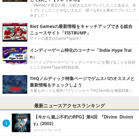
『Identity V 第五人格』が好きな人やプレイしたことある人、全
くプレイしたことがない人など、様々な4人を集めてプレイして
みました！
Riot Gamesの最新情報をキャッチアップできる総合
ニュースサイト「FISTBUMP」
サイトの運営はGame*Spark！
インディーゲーム特化のコーナー「Indie Hype Trai
n」
“ハードコアゲーマー”と“インディーゲーム”を繋げることを目的
としたGame*Spark特別企画。
THQノルディック特集ページでゲムスパのオススメと
最新情報をチェックしよう
今最もホットな海外パブリッシャー THQ Nordicを徹底特集！
最新ニュースアクセスランキング
【今から遊ぶ不朽のRPG】第4回 『Divine Divinit
y』(2002)
2013.6.8 Sat 18:05