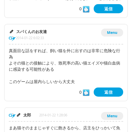
0
返信
スパくんのお友達
Menu
2014-01-22 6:02:33
真面目な話をすれば、飼い猫を外に出すのは非常に危険な行
為
よその猫との接触により、致死率の高い猫エイズや猫白血病
に感染する可能性がある
このゲームは屋内らしいから大丈夫
0
返信
太郎
2014-01-22 1:28:06
Menu
まあ猫そのままじゃすぐに飽きるから、店主をひっかいて魚