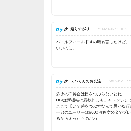
通りすがり
2014-11-15 10:18:33
バトルフィールド４の時も言ったけど、
いいのに。
スパくんのお友達
2014-11-15 7:2
多少の不具合は目をつぶらないとね
UBIは新機軸の意欲作にもチャレンジし
ここで叩いて芽をつぶすなんて愚かな行
一部のユーザーは6000円程度の金でプ
るから困ったものだわ