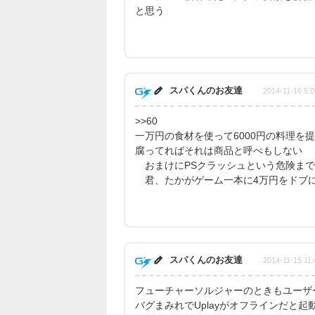
と思う
スパくんのお友達
2014-11-16 5:0
>>60
一万円の食材を使って6000円の料理
腐ってればそれは商品と呼べもしない
おまけにPSクラッシュという危険まで
君、たかがゲーム一本に4万円をドブ
スパくんのお友達
2014-11-15 11:
フューチャーソルジャーのときもユーザ
バグまみれでUplayがオフラインだと