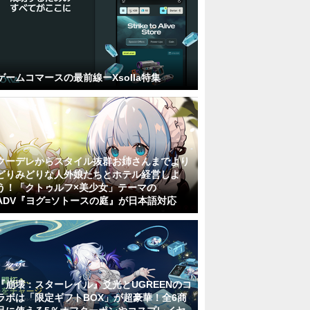
ゲームコマースの最前線ーXsolla特集
クーデレからスタイル抜群お姉さんまでより
どりみどりな人外娘たちとホテル経営しよ
う！「クトゥルフ×美少女」テーマの
ADV『ヨグ=ソトースの庭』が日本語対応
『崩壊：スターレイル』爻光とUGREENのコ
ラボは「限定ギフトBOX」が超豪華！全6商