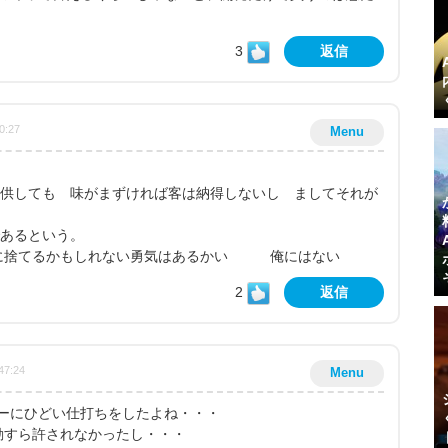
3
返信
0:27
Menu
を提供しても 味がまずければ客は納得しないし ましてそれが
あるという。
に捨てるかもしれない勇気はあるかい 俺にはない
2
返信
47:24
Menu
ーにひどい仕打ちをしたよね・・・
起動すら許されなかったし・・・