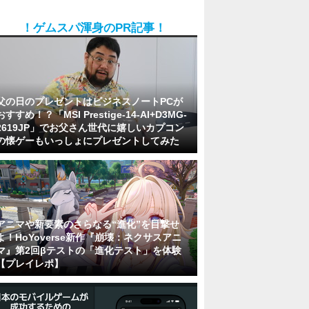
！ゲムスパ渾身のPR記事！
父の日のプレゼントはビジネスノートPCが
おすすめ！？「MSI Prestige-14-AI+D3MG-
2619JP」でお父さん世代に嬉しいカプコン
の懐ゲーもいっしょにプレゼントしてみた
アニマや新要素のさらなる“進化”を目撃せ
よ！HoYoverse新作『崩壊：ネクサスアニ
マ』第2回βテストの「進化テスト」を体験
【プレイレポ】