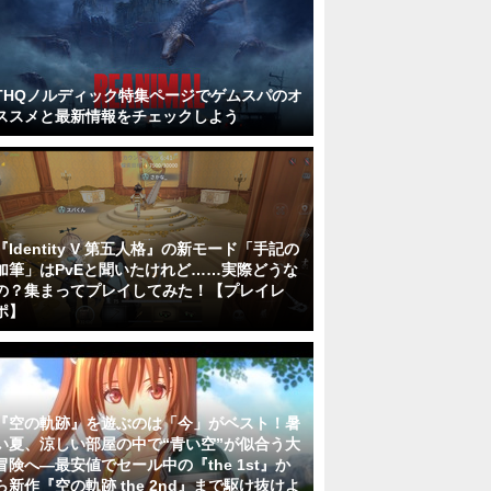
THQノルディック特集ページでゲムスパのオ
ススメと最新情報をチェックしよう
『Identity V 第五人格』の新モード「手記の
加筆」はPvEと聞いたけれど……実際どうな
の？集まってプレイしてみた！【プレイレ
ポ】
『空の軌跡』を遊ぶのは「今」がベスト！暑
い夏、涼しい部屋の中で“青い空”が似合う大
冒険へ―最安値でセール中の『the 1st』か
ら新作『空の軌跡 the 2nd』まで駆け抜けよ