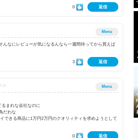
0
返信
Menu
そんなにレビューが気になるんなら一週間待ってから買えば
3
返信
7:37
Menu
てるまれな会社なのに
為だわな
レイできる商品に1万円2万円のクオリィティを求めようとして
0
返信