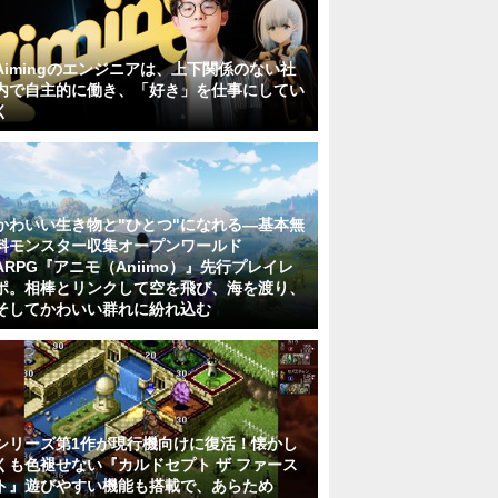
Aimingのエンジニアは、上下関係のない社
内で自主的に働き、「好き」を仕事にしてい
く
かわいい生き物と"ひとつ"になれる―基本無
料モンスター収集オープンワールド
ARPG『アニモ（Aniimo）』先行プレイレ
ポ。相棒とリンクして空を飛び、海を渡り、
そしてかわいい群れに紛れ込む
シリーズ第1作が現行機向けに復活！懐かし
くも色褪せない『カルドセプト ザ ファース
ト』遊びやすい機能も搭載で、あらため