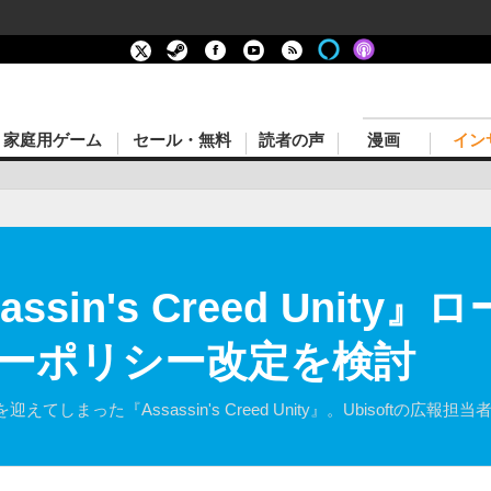
家庭用ゲーム
セール・無料
読者の声
漫画
イン
sassin's Creed Uni
ーポリシー改定を検討
まった『Assassin's Creed Unity』。Ubisoftの広