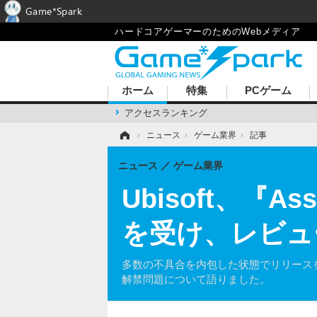
Game*Spark
ハードコアゲーマーのためのWebメディア
ホーム
特集
PCゲーム
アクセスランキング
ホーム
›
ニュース
›
ゲーム業界
›
記事
ニュース
ゲーム業界
Ubisoft、『As
を受け、レビュ
多数の不具合を内包した状態でリリースを迎えてし
解禁問題について語りました。