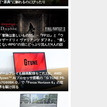
て“原典”に触れるのにぴったり
「冒険は楽しいものだ」 ─『FF11』と『ウ
ィザードリィ ヴァリアンツ ダフネ』、"優し
くないRPG"の沼にどっぷり沈んだ4人の話
ゲームプレイも録画配信もこれ1台。AMD
Ryzen™ AIプロセッサ搭載の「G TUNE P5-
A7G60BK-D」で『Forza Horizon 6』の世
界を駆け回る