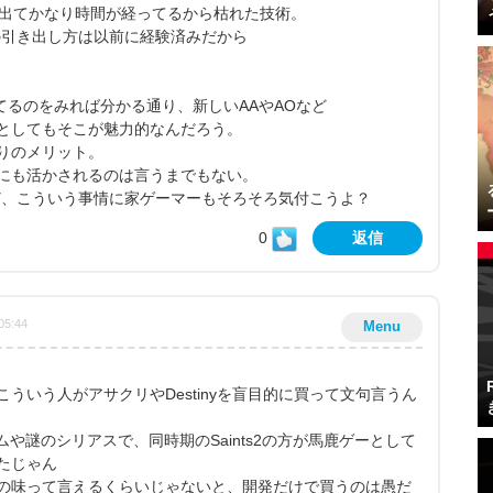
に出てかなり時間が経ってるから枯れた技術。
の引き出し方は以前に経験済みだから
してるのをみれば分かる通り、新しいAAやAOなど
としてもそこが魅力的なんだろう。
りのメリット。
にも活かされるのは言うまでもない。
ど、こういう事情に家ゲーマーもそろそろ気付こうよ？
0
返信
05:44
Menu
ういう人がアサクリやDestinyを盲目的に買って文句言うん
ステムや謎のシリアスで、同時期のSaints2の方が馬鹿ゲーとして
たじゃん
の味って言えるくらいじゃないと、開発だけで買うのは愚だ