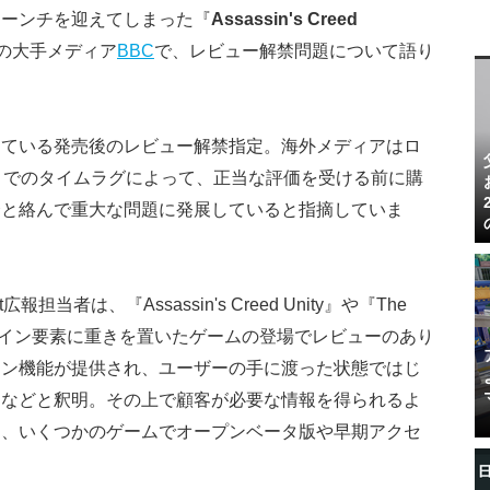
ローンチを迎えてしまった『
Assassin's Creed
国の大手メディア
BBC
で、レビュー解禁問題について語り
けている発売後のレビュー解禁指定。海外メディアはロ
までのタイムラグによって、正当な評価を受ける前に購
合と絡んで重大な問題に発展していると指摘していま
当者は、『Assassin's Creed Unity』や『The
オンライン要素に重きを置いたゲームの登場でレビューのあり
イン機能が提供され、ユーザーの手に渡った状態ではじ
るなどと釈明。その上で顧客が必要な情報を得られるよ
と、いくつかのゲームでオープンベータ版や早期アクセ