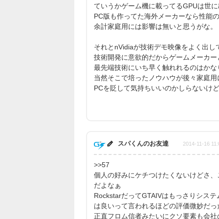
ていうかゲーム機に載ってるGPUは世
PC版も作ってた海外メーカーなら性能
余計家庭用には影響は無いと思うがな。
それとnVidiaが技術デモ映像をよく出
技術開発に意欲的だからゲームメーカー
最先端技術にいち早く触れれるのはかな
当然そこで培ったノウハウが後々家庭用
PCを貶して気持ちいいのかしらないけ
スパくんのお友達
2014-11-16 11:
>>57
個人の好みにケチつけたくないけどさ、こ
だよなぁ
RockstarだってGTAIVはもっさりシ
は良いって言われるほどの評価微妙だっ
正直フロム信者みたいにクソ要素も会社