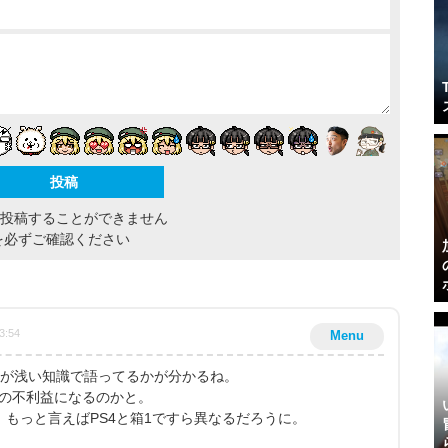
間投稿することができません
を必ずご確認ください
3:54
Menu
ーが浅い知識で語ってるかが分かるね。
庭用の不利益になるのかと。
、もっと言えばPS4と箱1ですら異なるだろうに。