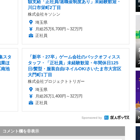
額支給「正社員/退職金制度あり」未経験歓迎・
川口市栄町2丁目
株式会社キソシン
埼玉県
月給25万6,700円～32万円
正社員
集スタ
「新卒・27卒」ゲーム会社のバックオフィスス
残業ほ
タッフ・「正社員」未経験歓迎・年間休日125
区南池
日/髪型・服装自由/ネイルOK/さいたま市大宮区
大門町1丁目
株式会社プロジェクトトリガー
埼玉県
月給26万1,400円～32万円
正社員
Sponsored by
コメント欄を非表示