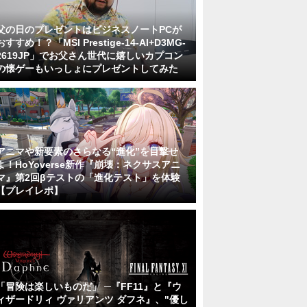
父の日のプレゼントはビジネスノートPCが
おすすめ！？「MSI Prestige-14-AI+D3MG-
2619JP」でお父さん世代に嬉しいカプコン
の懐ゲーもいっしょにプレゼントしてみた
アニマや新要素のさらなる“進化”を目撃せ
よ！HoYoverse新作『崩壊：ネクサスアニ
マ』第2回βテストの「進化テスト」を体験
【プレイレポ】
「冒険は楽しいものだ」 ─『FF11』と『ウ
ィザードリィ ヴァリアンツ ダフネ』、"優し