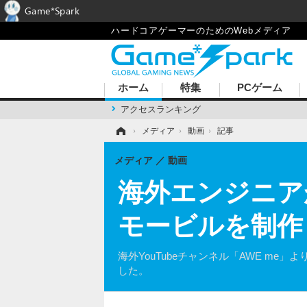
Game*Spark
ハードコアゲーマーのためのWebメディア
ホーム
特集
PCゲーム
アクセスランキング
ホーム
›
メディア
›
動画
›
記事
メディア
動画
海外エンジニアが『
モービルを制作
海外YouTubeチャンネル「AWE me」
した。