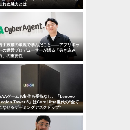
知れぬ魅力とは
若手抜擢の環境で学んだこと――アプリボッ
トの運営プロデューサーが語る「巻き込み
力」の重要性
AAAゲームも制作も妥協なし。「Lenovo
Legion Tower 5」はCore Ultra世代の“全て
こなせるゲーミングデスクトップ”