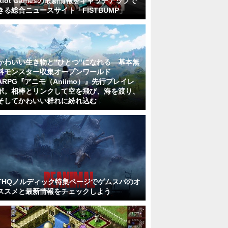
Riot Gamesの最新情報をキャッチアップで
きる総合ニュースサイト「FISTBUMP」
かわいい生き物と"ひとつ"になれる―基本無
料モンスター収集オープンワールド
ARPG『アニモ（Aniimo）』先行プレイレ
ポ。相棒とリンクして空を飛び、海を渡り、
そしてかわいい群れに紛れ込む
THQノルディック特集ページでゲムスパのオ
ススメと最新情報をチェックしよう