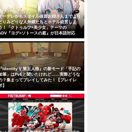
クーデレからスタイル抜群お姉さんまでより
どりみどりな人外娘たちとホテル経営しよ
う！「クトゥルフ×美少女」テーマの
ADV『ヨグ=ソトースの庭』が日本語対応
『Identity V 第五人格』の新モード「手記の
加筆」はPvEと聞いたけれど……実際どうな
の？集まってプレイしてみた！【プレイレ
ポ】