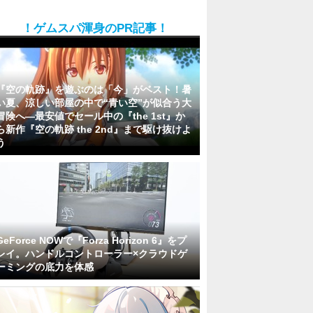
！ゲムスパ渾身のPR記事！
『空の軌跡』を遊ぶのは「今」がベスト！暑
い夏、涼しい部屋の中で“青い空”が似合う大
冒険へ―最安値でセール中の『the 1st』か
ら新作『空の軌跡 the 2nd』まで駆け抜けよ
う
GeForce NOWで『Forza Horizon 6』をプ
レイ。ハンドルコントローラー×クラウドゲ
ーミングの底力を体感