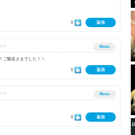
0
返信
49:29
Menu
！ご馳走さまでした！！
0
返信
36:00
Menu
0
返信