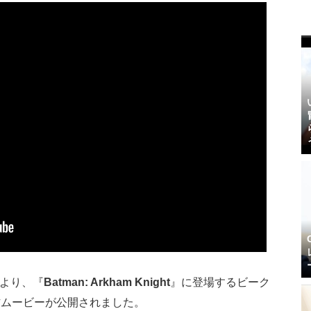
」より、『
Batman: Arkham Knight
』に登場するビーク
作ムービーが公開されました。