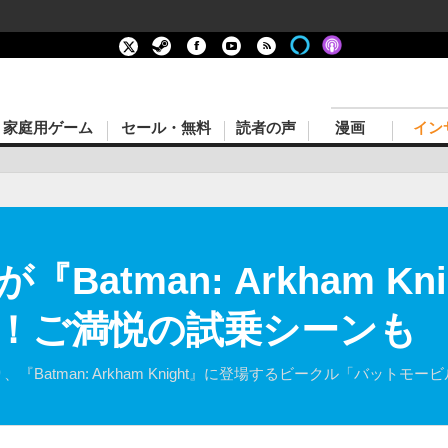
家庭用ゲーム
セール・無料
読者の声
漫画
イン
Batman: Arkham K
！ご満悦の試乗シーンも
より、『Batman: Arkham Knight』に登場するビークル「バ