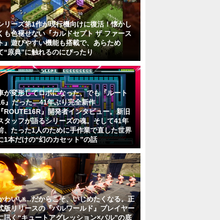
シリーズ第1作が現行機向けに復活！懐かし
くも色褪せない『カルドセプト ザ ファース
ト』遊びやすい機能も搭載で、あらため
て“原典”に触れるのにぴったり
車が変形してロボになった、でも『ルート
16』だった―41年ぶり完全新作
『ROUTE16R』開発者インタビュー。新旧
スタッフが語るシリーズの魂。そして41年
前、たった1人のために手作業で直した世界
に1本だけの“幻のカセット”の話
かわいい…だからこそ、いじめたくなる。正
式版リリースの『パルワールド』プレイヤー
に訊く“キュートアグレッション×パル”の底