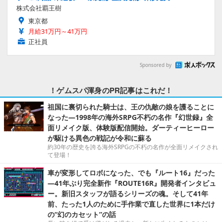
株式会社覇王樹
東京都
月給31万円～41万円
正社員
Sponsored by
！ゲムスパ渾身のPR記事はこれだ！
祖国に裏切られた騎士は、王の仇敵の娘を護ることに
なった―1998年の海外SRPG不朽の名作『幻世録』全
面リメイク版、体験版配信開始。ダーティーヒーロー
が駆ける異色の戦記が令和に蘇る
約30年の歴史を誇る海外SRPGの不朽の名作が全面リメイクされ
て登場！
車が変形してロボになった、でも『ルート16』だった
―41年ぶり完全新作『ROUTE16R』開発者インタビュ
ー。新旧スタッフが語るシリーズの魂。そして41年
前、たった1人のために手作業で直した世界に1本だけ
の“幻のカセット”の話