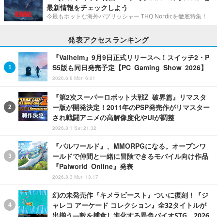
最新情報をチェックしよう
今最もホットな海外パブリッシャー THQ Nordicを徹底特集！
発表アクセスランキング
『Valheim』9月9日正式リリースへ！スイッチ2・P
S5版も同日発売予定【PC Gaming Show 2026】
2026.6.8 Mon 6:01
『第2次スーパーロボット大戦Z 破界篇』リマスタ
ー版が開発決定！2011年のPSP発売作がリマスター
され戦闘アニメの高解像度化やUIが調整
2026.8.1 Sat 21:32
『パルワールド』、MMORPGになる。オープンワ
ールドで仲間と一緒に冒険できるモバイル向け作品
『Palworld Online』発表
2026.8.3 Mon 13:17
幻の未発売作『キメラビースト』ついに復刻！『ジ
ャレコ アーケード コレクション』全32タイトルが
出揃う―敵を捕食し進化する異色バイオSTG、2026