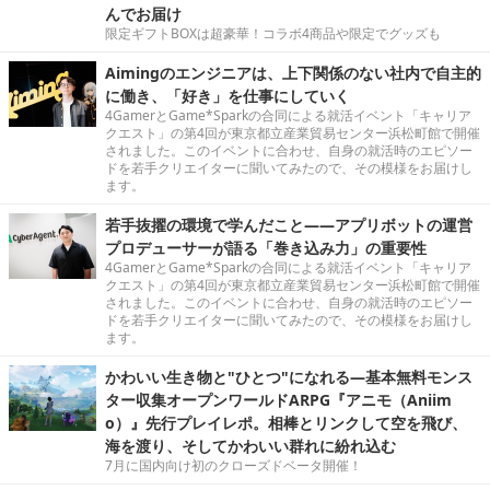
んでお届け
限定ギフトBOXは超豪華！コラボ4商品や限定でグッズも
Aimingのエンジニアは、上下関係のない社内で自主的
に働き、「好き」を仕事にしていく
4GamerとGame*Sparkの合同による就活イベント「キャリア
クエスト」の第4回が東京都立産業貿易センター浜松町館で開催
されました。このイベントに合わせ、自身の就活時のエピソー
ドを若手クリエイターに聞いてみたので、その模様をお届けし
ます。
若手抜擢の環境で学んだこと――アプリボットの運営
プロデューサーが語る「巻き込み力」の重要性
4GamerとGame*Sparkの合同による就活イベント「キャリア
クエスト」の第4回が東京都立産業貿易センター浜松町館で開催
されました。このイベントに合わせ、自身の就活時のエピソー
ドを若手クリエイターに聞いてみたので、その模様をお届けし
ます。
かわいい生き物と"ひとつ"になれる―基本無料モンス
ター収集オープンワールドARPG『アニモ（Aniim
o）』先行プレイレポ。相棒とリンクして空を飛び、
海を渡り、そしてかわいい群れに紛れ込む
7月に国内向け初のクローズドベータ開催！