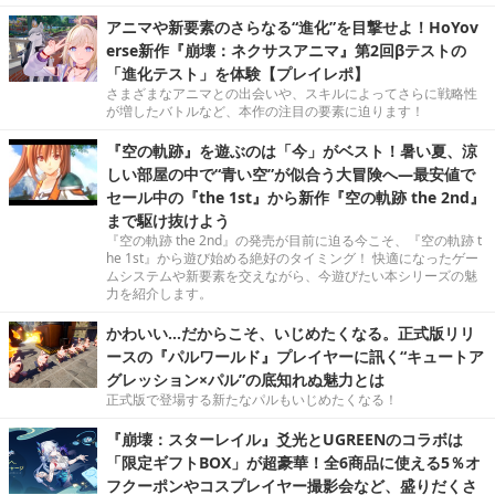
アニマや新要素のさらなる“進化”を目撃せよ！HoYov
erse新作『崩壊：ネクサスアニマ』第2回βテストの
「進化テスト」を体験【プレイレポ】
さまざまなアニマとの出会いや、スキルによってさらに戦略性
が増したバトルなど、本作の注目の要素に迫ります！
『空の軌跡』を遊ぶのは「今」がベスト！暑い夏、涼
しい部屋の中で“青い空”が似合う大冒険へ―最安値で
セール中の『the 1st』から新作『空の軌跡 the 2nd』
まで駆け抜けよう
『空の軌跡 the 2nd』の発売が目前に迫る今こそ、『空の軌跡 t
he 1st』から遊び始める絶好のタイミング！ 快適になったゲー
ムシステムや新要素を交えながら、今遊びたい本シリーズの魅
力を紹介します。
かわいい…だからこそ、いじめたくなる。正式版リリ
ースの『パルワールド』プレイヤーに訊く“キュートア
グレッション×パル”の底知れぬ魅力とは
正式版で登場する新たなパルもいじめたくなる！
『崩壊：スターレイル』爻光とUGREENのコラボは
「限定ギフトBOX」が超豪華！全6商品に使える5％オ
フクーポンやコスプレイヤー撮影会など、盛りだくさ