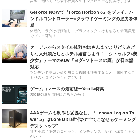
実際に働いている若手社員へのインタビューをお届けします。
GeForce NOWで『Forza Horizon 6』をプレイ。ハ
ンドルコントローラー×クラウドゲーミングの底力を体
感
体感的にラグはほぼ無し。グラフィックスはもちろん最高設定
でプレイ可能！
クーデレからスタイル抜群お姉さんまでよりどりみど
りな人外娘たちとホテル経営しよう！「クトゥルフ×美
少女」テーマのADV『ヨグ=ソトースの庭』が日本語
対応
ツンデレドラゴン娘や無口な複眼死神美少女など、属性てんこ
もりのヒロインたちがアツい！
ゲームコマースの最前線ーXsolla特集
Xsollaの最新情報はこちらから！
AAAゲームも制作も妥協なし。「Lenovo Legion To
wer 5」はCore Ultra世代の“全てこなせるゲーミング
デスクトップ”
迫力を感じる強力スペック。メンテナンスしやすい構造もあり
がたい！