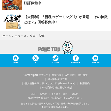
好評稼働中！
【大喜利】『新種のゲーミング“蚊”が登場！ その特徴
とは？』回答募集中！
記事
ホーム
›
ニュース
›
発表
›
Home
X
STEAM
Facebook
YouTube
Game*Sparkについて
お問合せ
広告掲載
会社概要
個人情報保護方針
個人情報の取り扱いについて（Game*Spark）
利用規約
特定商取引法に基づく表記
紹介した商品/サービスを購入、契約した場合に、
売上の一部が弊社サイトに還元されることがあります。
当サイトに掲載の記事・見出し・写真・画像の無断転載を禁じます。
Copyright © 2026 IID, Inc.