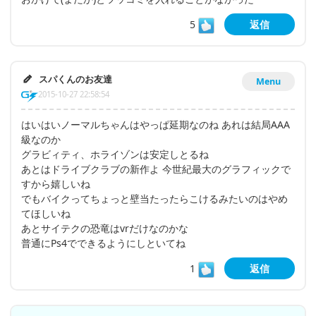
5
返信
スパくんのお友達
Menu
2015-10-27 22:58:54
はいはいノーマルちゃんはやっぱ延期なのね あれは結局AAA
級なのか
グラビィティ、ホライゾンは安定しとるね
あとはドライブクラブの新作よ 今世紀最大のグラフィックで
すから嬉しいね
でもバイクってちょっと壁当たったらこけるみたいのはやめ
てほしいね
あとサイテクの恐竜はvrだけなのかな
普通にPs4でできるようにしといてね
1
返信