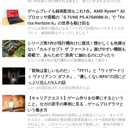
長い時を経て受け継がれる過去と、新たに生まれるものとは。
ゲームプレイも録画配信もこれ1台。AMD Ryzen™ AI
プロセッサ搭載の「G TUNE P5-A7G60BK-D」で『Fo
rza Horizon 6』の世界を駆け回る
ゲーム＆制作の拠点となるノートPCで話題のレースタイトルを
プレイ。放熱性能もチェックしました！
シリーズ第1作が現行機向けに復活！懐かしくも色褪せ
ない『カルドセプト ザ ファースト』遊びやすい機能も
搭載で、あらためて“原典”に触れるのにぴったり
シリーズ第1作が現行機向けの新機能を備えて復活！
「冒険は楽しいものだ」 ─『FF11』と『ウィザードリ
ィ ヴァリアンツ ダフネ』、"優しくないRPG"の沼にど
っぷり沈んだ4人の話
ふたつの沼の住人たちが語る奥深さとは。
【キャリアクエスト】ゲーム作りを仕事にするという
こと。セガの若手の事例に見る，ゲームプログラマと
いう働き方
Game*Sparkと4Gamerの合同による就活イベント「キャリア
クエスト」の第4回が東京都立産業貿易センター浜松町館で開催
されました。このイベントに合わせて取材した、各社の現場で