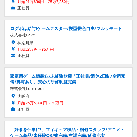
月給21万830円～25万7,350円
正社員
ログボは給与!ゲームテスター/髪型髪色自由/フルリモート
株式会社Reve
神奈川県
月給28万円～35万円
正社員
家庭用ゲーム機製造/未経験歓迎「正社員/週休2日制/空調完
備/賞与あり」安心の研修制度完備
株式会社Luminous
大阪府
月給26万5,000円～30万円
正社員
「好きを仕事に!」フィギュア検品・梱包スタッフ/アニメ・
ゲーム商品/未経験OK/寮完備/空調完備/研修充実