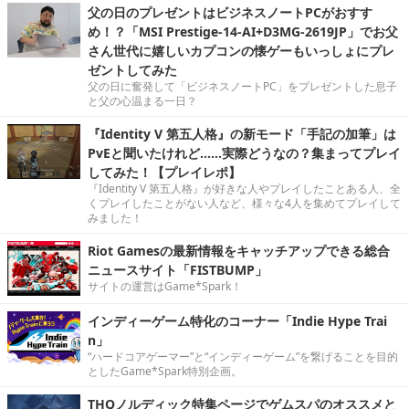
父の日のプレゼントはビジネスノートPCがおすす
め！？「MSI Prestige-14-AI+D3MG-2619JP」でお父
さん世代に嬉しいカプコンの懐ゲーもいっしょにプレ
ゼントしてみた
父の日に奮発して「ビジネスノートPC」をプレゼントした息子
と父の心温まる一日？
『Identity V 第五人格』の新モード「手記の加筆」は
PvEと聞いたけれど……実際どうなの？集まってプレイ
してみた！【プレイレポ】
『Identity V 第五人格』が好きな人やプレイしたことある人、全
くプレイしたことがない人など、様々な4人を集めてプレイして
みました！
Riot Gamesの最新情報をキャッチアップできる総合
ニュースサイト「FISTBUMP」
サイトの運営はGame*Spark！
インディーゲーム特化のコーナー「Indie Hype Trai
n」
“ハードコアゲーマー”と“インディーゲーム”を繋げることを目的
としたGame*Spark特別企画。
THQノルディック特集ページでゲムスパのオススメと