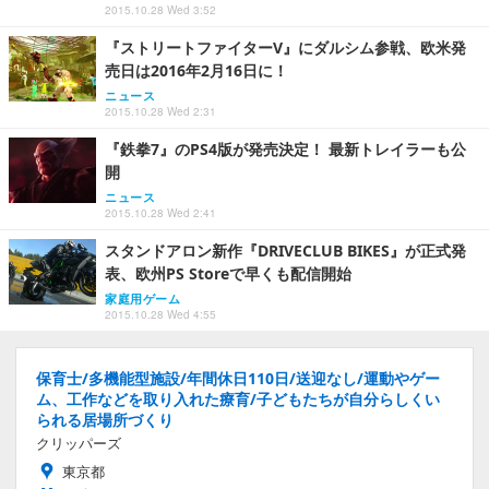
2015.10.28 Wed 3:52
『ストリートファイターV』にダルシム参戦、欧米発
売日は2016年2月16日に！
ニュース
2015.10.28 Wed 2:31
『鉄拳7』のPS4版が発売決定！ 最新トレイラーも公
開
ニュース
2015.10.28 Wed 2:41
スタンドアロン新作『DRIVECLUB BIKES』が正式発
表、欧州PS Storeで早くも配信開始
家庭用ゲーム
2015.10.28 Wed 4:55
保育士/多機能型施設/年間休日110日/送迎なし/運動やゲー
ム、工作などを取り入れた療育/子どもたちが自分らしくい
られる居場所づくり
クリッパーズ
東京都