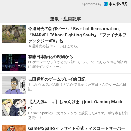
Sponsored by
連載・注目記事
今週発売の新作ゲーム『Beast of Reincarnation』
『MARVEL Tōkon: Fighting Souls』『ファイナルフ
ァンタジーXIV』他
今週発売の新作ゲームはこちら。
有志日本語化の現場から
PCゲーマーなら何かとお世話になっているであろう有志翻訳者
に連続インタビュー。
吉田輝和のゲームプレイ絵日記
もはやゲムスパの顔！どこかで見かけた吉田さんのゲーム絵日
記
【大人気4コマ】じゃんげま（Junk Gaming Maide
n）
Game*Sparkの一大コンテンツに成長した4コマ。単行本も好評
発売中！
Game*Spark/インサイド公式ディスコードサーバー