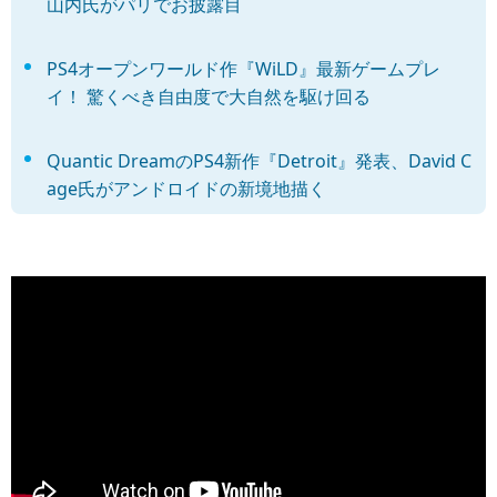
山内氏がパリでお披露目
PS4オープンワールド作『WiLD』最新ゲームプレ
イ！ 驚くべき自由度で大自然を駆け回る
Quantic DreamのPS4新作『Detroit』発表、David C
age氏がアンドロイドの新境地描く