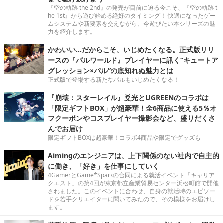
『空の軌跡 the 2nd』の発売が目前に迫る今こそ、『空の軌跡 t
he 1st』から遊び始める絶好のタイミング！ 快適になったゲー
ムシステムや新要素を交えながら、今遊びたい本シリーズの魅
力を紹介します。
かわいい…だからこそ、いじめたくなる。正式版リリ
ースの『パルワールド』プレイヤーに訊く“キュートア
グレッション×パル”の底知れぬ魅力とは
正式版で登場する新たなパルもいじめたくなる！
『崩壊：スターレイル』爻光とUGREENのコラボは
「限定ギフトBOX」が超豪華！全6商品に使える5％オ
フクーポンやコスプレイヤー撮影会など、盛りだくさ
んでお届け
限定ギフトBOXは超豪華！コラボ4商品や限定でグッズも
Aimingのエンジニアは、上下関係のない社内で自主的
に働き、「好き」を仕事にしていく
4GamerとGame*Sparkの合同による就活イベント「キャリア
クエスト」の第4回が東京都立産業貿易センター浜松町館で開催
されました。このイベントに合わせ、自身の就活時のエピソー
ドを若手クリエイターに聞いてみたので、その模様をお届けし
ます。