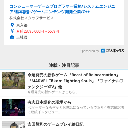
コンシューマーゲームプログラマー業務/システムエンジニ
ア/基本設計/ゲームコンテンツ開発企業/C++
株式会社スタッフサービス
東京都
月給23万5,000円～55万円
正社員
Sponsored by
連載・注目記事
今週発売の新作ゲーム『Beast of Reincarnation』
『MARVEL Tōkon: Fighting Souls』『ファイナルフ
ァンタジーXIV』他
今週発売の新作ゲームはこちら。
有志日本語化の現場から
PCゲーマーなら何かとお世話になっているであろう有志翻訳者
に連続インタビュー。
吉田輝和のゲームプレイ絵日記