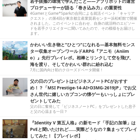
若手抜擢の環境で学んだこと――アプリボットの運営
プロデューサーが語る「巻き込み力」の重要性
4GamerとGame*Sparkの合同による就活イベント「キャリア
クエスト」の第4回が東京都立産業貿易センター浜松町館で開催
されました。このイベントに合わせ、自身の就活時のエピソー
ドを若手クリエイターに聞いてみたので、その模様をお届けし
ます。
かわいい生き物と"ひとつ"になれる―基本無料モンス
ター収集オープンワールドARPG『アニモ（Aniim
o）』先行プレイレポ。相棒とリンクして空を飛び、
海を渡り、そしてかわいい群れに紛れ込む
7月に国内向け初のクローズドベータ開催！
父の日のプレゼントはビジネスノートPCがおすす
め！？「MSI Prestige-14-AI+D3MG-2619JP」でお父
さん世代に嬉しいカプコンの懐ゲーもいっしょにプレ
ゼントしてみた
父の日に奮発して「ビジネスノートPC」をプレゼントした息子
と父の心温まる一日？
『Identity V 第五人格』の新モード「手記の加筆」は
PvEと聞いたけれど……実際どうなの？集まってプレイ
してみた！【プレイレポ】