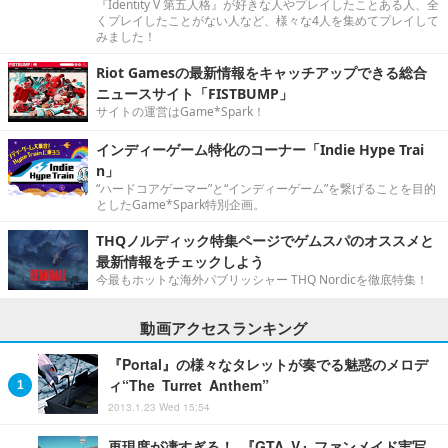
『Identity V 第五人格』が好きな人やプレイしたことある人、全
くプレイしたことがない人など、様々な4人を集めてプレイして
みました！
Riot Gamesの最新情報をキャッチアップできる総合
ニュースサイト「FISTBUMP」
サイトの運営はGame*Spark！
インディーゲーム特化のコーナー「Indie Hype Trai
n」
“ハードコアゲーマー”と“インディーゲーム”を繋げることを目的
としたGame*Spark特別企画。
THQノルディック特集ページでゲムスパのオススメと
最新情報をチェックしよう
今最もホットな海外パブリッシャー THQ Nordicを徹底特集！
動画アクセスランキング
『Portal』の様々なタレットが奏でる魅惑のメロデ
ィ“The Turret Anthem”
2013.1.23 Wed 15:54
再現度が凄すぎる！ 『GTA V』ファンメイド実写