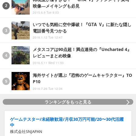
映像―メイキングも必見
2015.6.9 Tue 9:03
いつでも気軽に空中爆破！『GTA V』に新たな隠し
電話番号見つかる
2016.1.12 Tue 12:47
メタスコアは90点超！満点連発の『Uncharted 4』
レビューまとめ映像
2016.5.11 Wed 11:50
海外サイトが選ぶ『恐怖のゲームキャラクター』TO
P10
2016.7.26 Tue 12:34
ランキングをもっと見る
ゲームテスター/未経験歓迎/月収30万円可能/20〜30代活躍
中
株式会社SNJAPAN