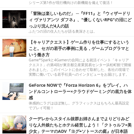
シリーズ第1作が現行機向けの新機能を備えて復活！
「冒険は楽しいものだ」 ─『FF11』と『ウィザードリ
ィ ヴァリアンツ ダフネ』、"優しくないRPG"の沼にど
っぷり沈んだ4人の話
ふたつの沼の住人たちが語る奥深さとは。
【キャリアクエスト】ゲーム作りを仕事にするという
こと。セガの若手の事例に見る，ゲームプログラマと
いう働き方
Game*Sparkと4Gamerの合同による就活イベント「キャリア
クエスト」の第4回が東京都立産業貿易センター浜松町館で開催
されました。このイベントに合わせて取材した、各社の現場で
実際に働いている若手社員へのインタビューをお届けします。
GeForce NOWで『Forza Horizon 6』をプレイ。ハ
ンドルコントローラー×クラウドゲーミングの底力を体
感
体感的にラグはほぼ無し。グラフィックスはもちろん最高設定
でプレイ可能！
クーデレからスタイル抜群お姉さんまでよりどりみど
りな人外娘たちとホテル経営しよう！「クトゥルフ×美
少女」テーマのADV『ヨグ=ソトースの庭』が日本語