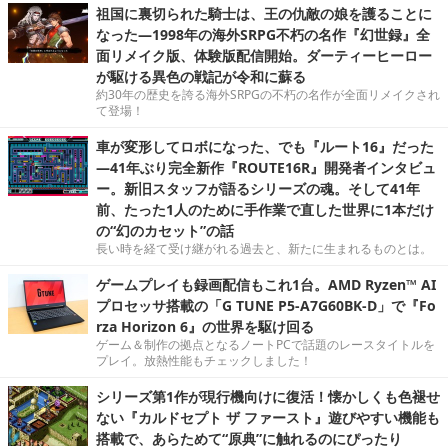
祖国に裏切られた騎士は、王の仇敵の娘を護ることに
なった―1998年の海外SRPG不朽の名作『幻世録』全
面リメイク版、体験版配信開始。ダーティーヒーロー
が駆ける異色の戦記が令和に蘇る
約30年の歴史を誇る海外SRPGの不朽の名作が全面リメイクされ
て登場！
車が変形してロボになった、でも『ルート16』だった
―41年ぶり完全新作『ROUTE16R』開発者インタビュ
ー。新旧スタッフが語るシリーズの魂。そして41年
前、たった1人のために手作業で直した世界に1本だけ
の“幻のカセット”の話
長い時を経て受け継がれる過去と、新たに生まれるものとは。
ゲームプレイも録画配信もこれ1台。AMD Ryzen™ AI
プロセッサ搭載の「G TUNE P5-A7G60BK-D」で『Fo
rza Horizon 6』の世界を駆け回る
ゲーム＆制作の拠点となるノートPCで話題のレースタイトルを
プレイ。放熱性能もチェックしました！
シリーズ第1作が現行機向けに復活！懐かしくも色褪せ
ない『カルドセプト ザ ファースト』遊びやすい機能も
搭載で、あらためて“原典”に触れるのにぴったり