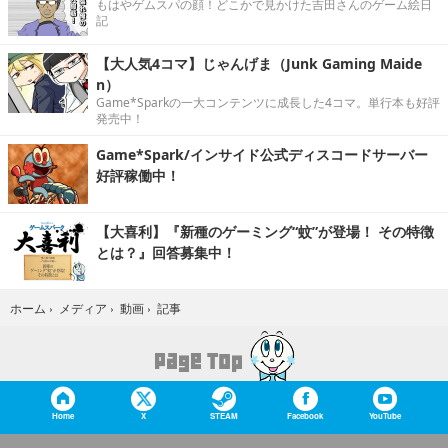
もはやゲムスパの顔！どこかで見かけた吉田さんのゲーム絵日
記
【大人気4コマ】じゃんげま（Junk Gaming Maide
n）
Game*Sparkの一大コンテンツに成長した4コマ。単行本も好評
発売中！
Game*Spark/インサイド公式ディスコードサーバー
好評稼働中！
【大喜利】『新種のゲーミング“蚊”が登場！ その特徴
とは？』回答募集中！
記事
ホーム
›
メディア
›
動画
›
Home
X
STEAM
Facebook
YouTube