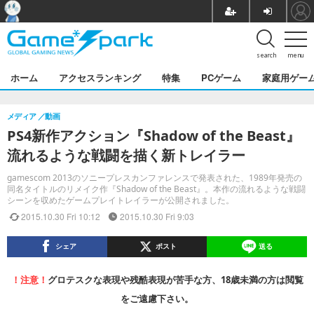
search
menu
ホーム
アクセスランキング
特集
PCゲーム
家庭用ゲー
メディア
動画
PS4新作アクション『Shadow of the Beast』
流れるような戦闘を描く新トレイラー
gamescom 2013のソニープレスカンファレンスで発表された、1989年発売の
同名タイトルのリメイク作『Shadow of the Beast』。本作の流れるような戦闘
シーンを収めたゲームプレイトレイラーが公開されました。
2015.10.30 Fri 10:12
2015.10.30 Fri 9:03
シェア
ポスト
送る
！注意！
グロテスクな表現や残酷表現が苦手な方、18歳未満の方は閲覧
をご遠慮下さい。