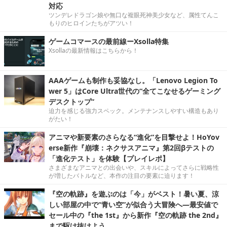
対応
ツンデレドラゴン娘や無口な複眼死神美少女など、属性てんこ
もりのヒロインたちがアツい！
ゲームコマースの最前線ーXsolla特集
Xsollaの最新情報はこちらから！
AAAゲームも制作も妥協なし。「Lenovo Legion To
wer 5」はCore Ultra世代の“全てこなせるゲーミング
デスクトップ”
迫力を感じる強力スペック。メンテナンスしやすい構造もあり
がたい！
アニマや新要素のさらなる“進化”を目撃せよ！HoYov
erse新作『崩壊：ネクサスアニマ』第2回βテストの
「進化テスト」を体験【プレイレポ】
さまざまなアニマとの出会いや、スキルによってさらに戦略性
が増したバトルなど、本作の注目の要素に迫ります！
『空の軌跡』を遊ぶのは「今」がベスト！暑い夏、涼
しい部屋の中で“青い空”が似合う大冒険へ―最安値で
セール中の『the 1st』から新作『空の軌跡 the 2nd』
まで駆け抜けよう